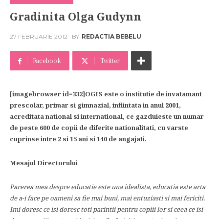
Gradinita Olga Gudynn
27 FEBRUARIE 2012
BY
REDACTIA BEBELU
Facebook
Twitter
[imagebrowser id=332]OGIS este o institutie de invatamant
prescolar, primar si gimnazial, infiintata in anul 2001,
acreditata national si international, ce gazduieste un numar
de peste 600 de copii de diferite nationalitati, cu varste
cuprinse intre 2 si 15 ani si 140 de angajati.
Mesajul Directorului
Parerea mea despre educatie este una idealista, educatia este arta
de a-i face pe oameni sa fie mai buni, mai entuziasti si mai fericiti.
Imi doresc ce isi doresc toti parintii pentru copiii lor si ceea ce isi