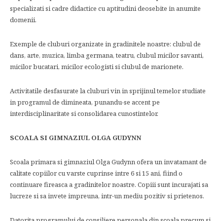
specializati si cadre didactice cu aptitudini deosebite in anumite
domenii.
Exemple de cluburi organizate in gradinitele noastre: clubul de
dans, arte, muzica, limba germana, teatru, clubul micilor savanti,
micilor bucatari, micilor ecologisti si clubul de marionete.
Activitatile desfasurate la cluburi vin in sprijinul temelor studiate
in programul de dimineata, punandu-se accent pe
interdisciplinaritate si consolidarea cunostintelor.
SCOALA SI GIMNAZIUL OLGA GUDYNN
Scoala primara si gimnaziul Olga Gudynn ofera un invatamant de
calitate copiilor cu varste cuprinse intre 6 si 15 ani, fiind o
continuare fireasca a gradinitelor noastre. Copiii sunt incurajati sa
lucreze si sa invete impreuna, intr-un mediu pozitiv si prietenos.
Datorita programului de consiliere personala din scoala precum si