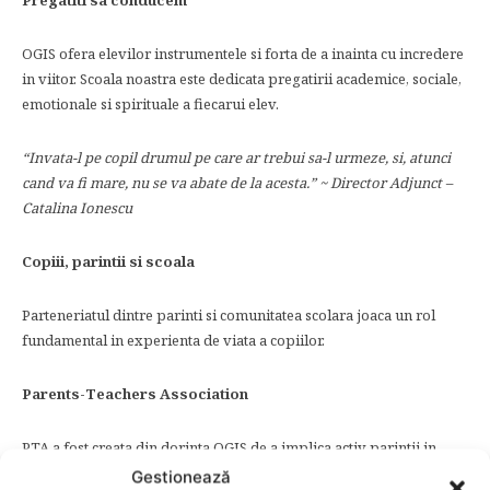
Pregatiti sa conducem
OGIS ofera elevilor instrumentele si forta de a inainta cu incredere
in viitor. Scoala noastra este dedicata pregatirii academice, sociale,
emotionale si spirituale a fiecarui elev.
“Invata-l pe copil drumul pe care ar trebui sa-l urmeze, si, atunci
cand va fi mare, nu se va abate de la acesta.” ~ Director Adjunct –
Catalina Ionescu
Copiii, parintii si scoala
Parteneriatul dintre parinti si comunitatea scolara joaca un rol
fundamental in experienta de viata a copiilor.
Parents-Teachers Association
PTA a fost creata din dorinta OGIS de a implica activ parintii in
viata scolii. Acest parteneriat intre scoala si parinti este foarte activ,
Gestionează