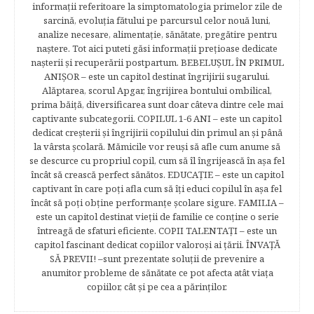
informaţii referitoare la simptomatologia primelor zile de
sarcină, evoluţia fătului pe parcursul celor nouă luni,
analize necesare, alimentaţie, sănătate, pregătire pentru
naştere. Tot aici puteti găsi informaţii preţioase dedicate
naşterii şi recuperării postpartum. BEBELUŞUL ÎN PRIMUL
ANIŞOR – este un capitol destinat îngrijirii sugarului.
Alăptarea, scorul Apgar, îngrijirea bontului ombilical,
prima băiţă, diversificarea sunt doar câteva dintre cele mai
captivante subcategorii. COPILUL 1-6 ANI – este un capitol
dedicat creşterii şi îngrijirii copilului din primul an şi până
la vârsta şcolară. Mămicile vor reuşi să afle cum anume să
se descurce cu propriul copil, cum să îl îngrijească în aşa fel
încât să crească perfect sănătos. EDUCAŢIE – este un capitol
captivant în care poţi afla cum să îţi educi copilul în aşa fel
încât să poţi obţine performanţe şcolare sigure. FAMILIA –
este un capitol destinat vieţii de familie ce conţine o serie
întreagă de sfaturi eficiente. COPII TALENTAŢI – este un
capitol fascinant dedicat copiilor valoroși ai țării. ÎNVAŢĂ
SĂ PREVII! –sunt prezentate soluţii de prevenire a
anumitor probleme de sănătate ce pot afecta atât viaţa
copiilor, cât şi pe cea a părinţilor.