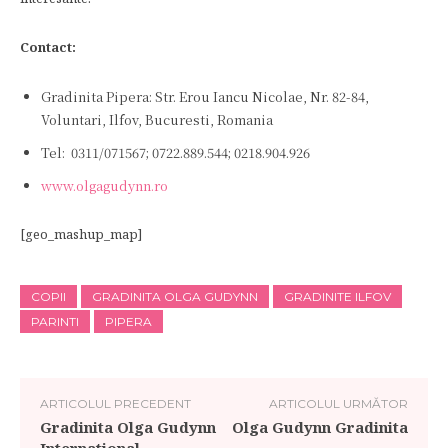
Contact:
Gradinita Pipera: Str. Erou Iancu Nicolae, Nr. 82-84,
Voluntari, Ilfov, Bucuresti, Romania
Tel: 0311/071567; 0722.889.544; 0218.904.926
www.olgagudynn.ro
[geo_mashup_map]
COPII
GRADINITA OLGA GUDYNN
GRADINITE ILFOV
PARINTI
PIPERA
ARTICOLUL PRECEDENT
ARTICOLUL URMĂTOR
Gradinita Olga Gudynn
Olga Gudynn Gradinita