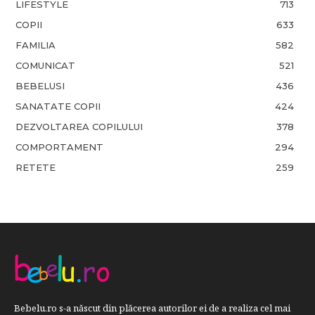
LIFESTYLE
713
COPII
633
FAMILIA
582
COMUNICAT
521
BEBELUSI
436
SANATATE COPII
424
DEZVOLTAREA COPILULUI
378
COMPORTAMENT
294
RETETE
259
Bebelu.ro s-a născut din plăcerea autorilor ei de a realiza cel mai