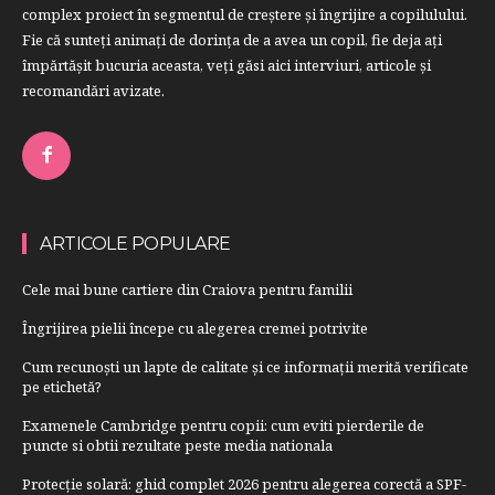
complex proiect în segmentul de creştere şi îngrijire a copilulului.
Fie că sunteţi animaţi de dorinţa de a avea un copil, fie deja aţi
împărtăşit bucuria aceasta, veți găsi aici interviuri, articole şi
recomandări avizate.
ARTICOLE POPULARE
Cele mai bune cartiere din Craiova pentru familii
Îngrijirea pielii începe cu alegerea cremei potrivite
Cum recunoști un lapte de calitate și ce informații merită verificate
pe etichetă?
Examenele Cambridge pentru copii: cum eviti pierderile de
puncte si obtii rezultate peste media nationala
Protecție solară: ghid complet 2026 pentru alegerea corectă a SPF-