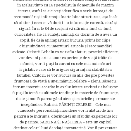
în acelaşi timp cu 16 specialişti în domeniile de maxim
interes, astfel că aici veţi identifica o serie întreagă de
recomandări şi informaţii foarte bine structurate, aşa încât
să obtineţi ceea ce vă doriţi – o informaţie corectă, clară şi
sigură. În cele 84 de secțuni vă stârnim, lună de lună,
curiozitatea, fie că sunteţi animaţi de dorinţa de a avea un
copil, fie deja aţi împărtăşit bucuria primelor clipe,
obişnuindu-vă cu interviuri, articole şi recomandări
avizate. Cititorii Bebelu.ro vor afla sfaturi, practici eficiente,
vor deveni parte a unor experienţe de viaţă trăite de
mămici, vor fi puşi la curent cu cele mai noi măsuri
legislative care să le asigure siguranţa şi stabilitatea
familiei. Cititorii se vor bucura să afle despre povestea
frumoasă de viață a unei mămici celebre – Elena Băsescu,
într-un interviu acordat în exclusivitate revistei Bebelu,vor
fi puşi în temă cu ultimele tendinţe în materie de frumuseţe,
diete şi modă parcurgând atent şi rubricile permanente
începând cu: Rubrici: PĂRINŢI CELEBRI – Cele mai
cunoscute personalităţi mondene vor fi alături de tine
pentru a te îndruma, oferindu-ţi un sfat din experienţa lor
de părinte. SARCINA ŞI NAŞTEREA – este un capitol
destinat celor 9 luni de viaţă intrauterină. Vor fi prezentate