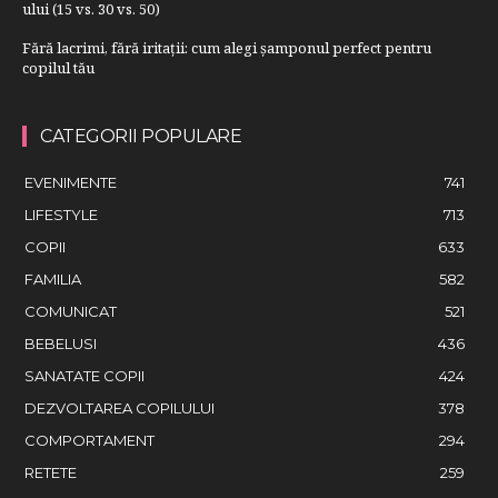
ului (15 vs. 30 vs. 50)
Fără lacrimi, fără iritații: cum alegi șamponul perfect pentru
copilul tău
CATEGORII POPULARE
EVENIMENTE
741
LIFESTYLE
713
COPII
633
FAMILIA
582
COMUNICAT
521
BEBELUSI
436
SANATATE COPII
424
DEZVOLTAREA COPILULUI
378
COMPORTAMENT
294
RETETE
259