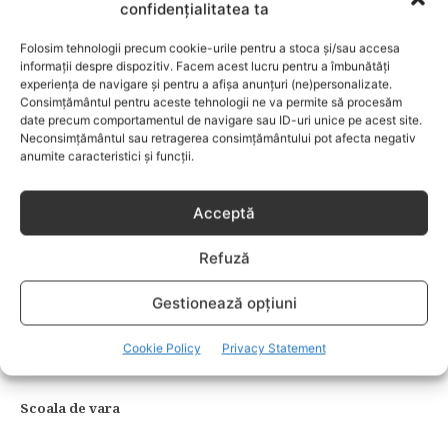
concretizandu-se in organizarea de evenimente caritabile si
confidențialitatea ta
ecologice.
Folosim tehnologii precum cookie-urile pentru a stoca și/sau accesa
informații despre dispozitiv. Facem acest lucru pentru a îmbunătăți
Evenimente anuale:
experiența de navigare și pentru a afișa anunțuri (ne)personalizate.
Consimțământul pentru aceste tehnologii ne va permite să procesăm
date precum comportamentul de navigare sau ID-uri unice pe acest site.
Maraton in padurea Baneasa
Neconsimțământul sau retragerea consimțământului pot afecta negativ
anumite caracteristici și funcții.
Parents-Teachers Barbeque
Carnaval de Halloween
Acceptă
Grandparents’ Day
Refuză
Christmas Fair
Easter Bazaar
Gestionează opțiuni
Talent Show
Cookie Policy
Privacy Statement
Scoala parintilor
Scoala de vara