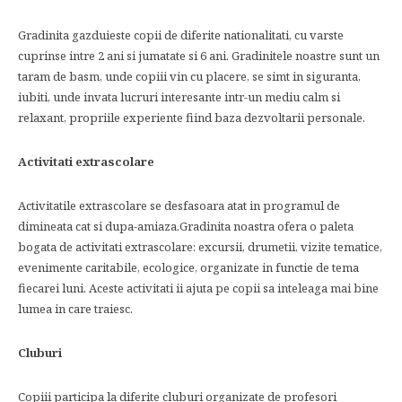
Gradinita gazduieste copii de diferite nationalitati, cu varste
cuprinse intre 2 ani si jumatate si 6 ani. Gradinitele noastre sunt un
taram de basm, unde copiii vin cu placere, se simt in siguranta,
iubiti, unde invata lucruri interesante intr-un mediu calm si
relaxant, propriile experiente fiind baza dezvoltarii personale.
Activitati extrascolare
Activitatile extrascolare se desfasoara atat in programul de
dimineata cat si dupa-amiaza.Gradinita noastra ofera o paleta
bogata de activitati extrascolare: excursii, drumetii, vizite tematice,
evenimente caritabile, ecologice, organizate in functie de tema
fiecarei luni. Aceste activitati ii ajuta pe copii sa inteleaga mai bine
lumea in care traiesc.
Cluburi
Copiii participa la diferite cluburi organizate de profesori