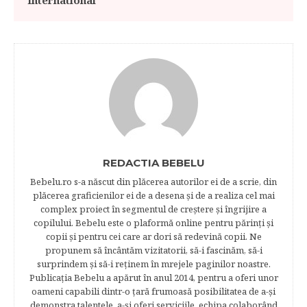
International
REDACTIA BEBELU
Bebelu.ro s-a născut din plăcerea autorilor ei de a scrie, din
plăcerea graficienilor ei de a desena şi de a realiza cel mai
complex proiect în segmentul de creştere şi îngrijire a
copilului. Bebelu este o plaformă online pentru părinţi şi
copii şi pentru cei care ar dori să redevină copii. Ne
propunem să încântăm vizitatorii, să-i fascinăm, să-i
surprindem şi să-i reţinem în mrejele paginilor noastre.​
Publicația Bebelu a apărut în anul 2014, pentru a oferi unor
oameni capabili dintr-o ţară frumoasă posibilitatea de a-şi
demonstra talentele, a-şi oferi serviciile, echipa colaborând