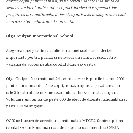
doresc copiii pentru ei insisi, sa fie fericiti, sanatosi sa simta ca
scoala este locul unde sunt acceptati, intelesi si respectati, iar
pregatirea lor
emotionala, fizica si cognitiva sa le asigure succesul
in orice sistem educational si in viata.
Olga Gudynn International School
Alegerea unei gradinite si ulterior a unei scoli este o decizie
importanta pentru parinti si ne bucuram sa fim considerati o
varianta de succes pentru copilul dumneavoastra.
Olga Gudynn International School si-a deschis portile in anul 2001
pentru un numar de 45 de copii; astazi, a ajuns sa gazduiasca in
cele 5 locatii aflate in zone rezidentiale din Bucuresti si Pipera-
Voluntari, un numar de peste 600 de elevi de diferite nationalitati si
peste 140 de angajati.
OGIS se bucura de acreditarea nationala a MECTS. Suntem prima
scoala ISA din Romania si cea de-a doua scoala membra CEESA