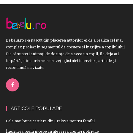
Bebelu.ro s-a născut din plăcerea autorilor ei de a realiza cel mai
complex proiect în segmentul de creştere şi îngrijire a copilulului.
Fie că sunteţi animaţi de dorinţa de a avea un copil, fie deja aţi
împărtăşit bucuria aceasta, veți găsi aici interviuri, articole şi
recomandări avizate.
ARTICOLE POPULARE
Cele mai bune cartiere din Craiova pentru familii
Îngrijirea pielii începe cu alegerea cremei potrivite