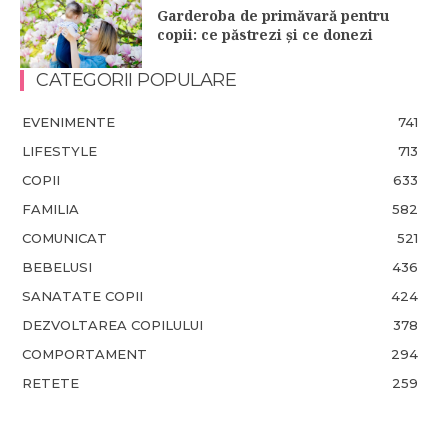
Garderoba de primăvară pentru
copii: ce păstrezi și ce donezi
CATEGORII POPULARE
EVENIMENTE
741
LIFESTYLE
713
COPII
633
FAMILIA
582
COMUNICAT
521
BEBELUSI
436
SANATATE COPII
424
DEZVOLTAREA COPILULUI
378
COMPORTAMENT
294
RETETE
259