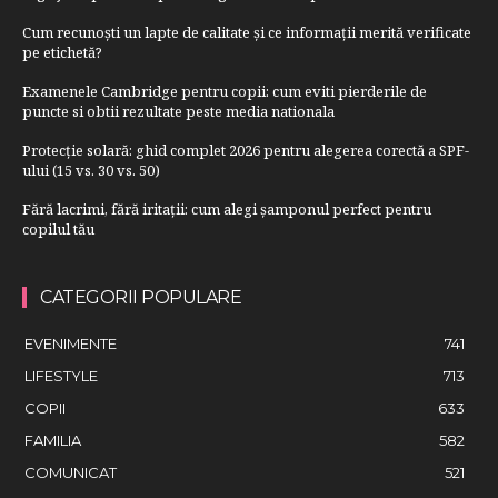
Cum recunoști un lapte de calitate și ce informații merită verificate
pe etichetă?
Examenele Cambridge pentru copii: cum eviti pierderile de
puncte si obtii rezultate peste media nationala
Protecție solară: ghid complet 2026 pentru alegerea corectă a SPF-
ului (15 vs. 30 vs. 50)
Fără lacrimi, fără iritații: cum alegi șamponul perfect pentru
copilul tău
CATEGORII POPULARE
EVENIMENTE
741
LIFESTYLE
713
COPII
633
FAMILIA
582
COMUNICAT
521