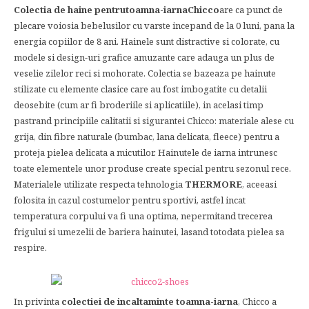
Colectia de haine pentrutoamna-iarnaChicco
are ca punct de
plecare voiosia bebelusilor cu varste incepand de la 0 luni, pana la
energia copiilor de 8 ani. Hainele sunt distractive si colorate, cu
modele si design-uri grafice amuzante care adauga un plus de
veselie zilelor reci si mohorate. Colectia se bazeaza pe hainute
stilizate cu elemente clasice care au fost imbogatite cu detalii
deosebite (cum ar fi broderiile si aplicatiile), in acelasi timp
pastrand principiile calitatii si sigurantei Chicco: materiale alese cu
grija, din fibre naturale (bumbac, lana delicata, fleece) pentru a
proteja pielea delicata a micutilor. Hainutele de iarna intrunesc
toate elementele unor produse create special pentru sezonul rece.
Materialele utilizate respecta tehnologia
THERMORE
, aceeasi
folosita in cazul costumelor pentru sportivi, astfel incat
temperatura corpului va fi una optima, nepermitand trecerea
frigului si umezelii de bariera hainutei, lasand totodata pielea sa
respire.
In privinta
colectiei de incaltaminte toamna-iarna
, Chicco a