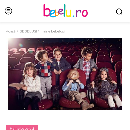
Acasă
BEBELUSI
Haine bebelusi
Haine bebelusi