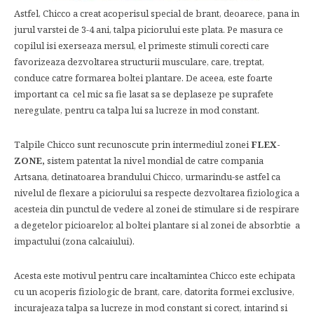
Astfel, Chicco a creat acoperisul special de brant, deoarece, pana in
jurul varstei de 3-4 ani, talpa piciorului este plata. Pe masura ce
copilul isi exerseaza mersul, el primeste stimuli corecti care
favorizeaza dezvoltarea structurii musculare, care, treptat,
conduce catre formarea boltei plantare. De aceea, este foarte
important ca cel mic sa fie lasat sa se deplaseze pe suprafete
neregulate, pentru ca talpa lui sa lucreze in mod constant.
Talpile Chicco sunt recunoscute prin intermediul zonei
FLEX-
ZONE,
sistem patentat la nivel mondial de catre compania
Artsana, detinatoarea brandului Chicco, urmarindu-se astfel ca
nivelul de flexare a piciorului sa respecte dezvoltarea fiziologica a
acesteia din punctul de vedere al zonei de stimulare si de respirare
a degetelor picioarelor, al boltei plantare si al zonei de absorbtie a
impactului (zona calcaiului).
Acesta este motivul pentru care incaltamintea Chicco este echipata
cu un acoperis fiziologic de brant, care, datorita formei exclusive,
incurajeaza talpa sa lucreze in mod constant si corect, intarind si