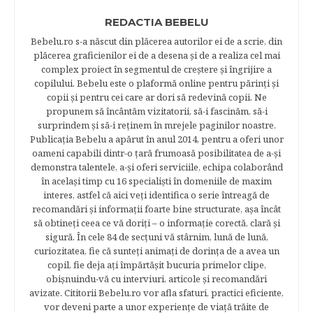
REDACTIA BEBELU
Bebelu.ro s-a născut din plăcerea autorilor ei de a scrie, din
plăcerea graficienilor ei de a desena şi de a realiza cel mai
complex proiect în segmentul de creştere şi îngrijire a
copilului. Bebelu este o plaformă online pentru părinţi şi
copii şi pentru cei care ar dori să redevină copii. Ne
propunem să încântăm vizitatorii, să-i fascinăm, să-i
surprindem şi să-i reţinem în mrejele paginilor noastre.​
Publicația Bebelu a apărut în anul 2014, pentru a oferi unor
oameni capabili dintr-o ţară frumoasă posibilitatea de a-şi
demonstra talentele, a-şi oferi serviciile, echipa colaborând
în acelaşi timp cu 16 specialişti în domeniile de maxim
interes, astfel că aici veţi identifica o serie întreagă de
recomandări şi informaţii foarte bine structurate, aşa încât
să obtineţi ceea ce vă doriţi – o informaţie corectă, clară şi
sigură. În cele 84 de secțuni vă stârnim, lună de lună,
curiozitatea, fie că sunteţi animaţi de dorinţa de a avea un
copil, fie deja aţi împărtăşit bucuria primelor clipe,
obişnuindu-vă cu interviuri, articole şi recomandări
avizate. Cititorii Bebelu.ro vor afla sfaturi, practici eficiente,
vor deveni parte a unor experienţe de viaţă trăite de