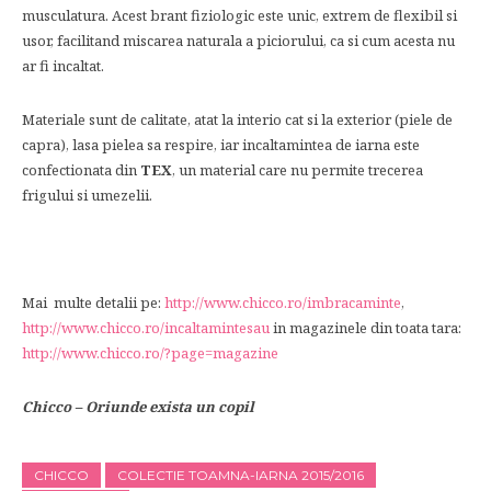
musculatura. Acest brant fiziologic este unic, extrem de flexibil si
usor, facilitand miscarea naturala a piciorului, ca si cum acesta nu
ar fi incaltat.
Materiale sunt de calitate, atat la interio cat si la exterior (piele de
capra), lasa pielea sa respire, iar incaltamintea de iarna este
confectionata din
TEX
, un material care nu permite trecerea
frigului si umezelii.
Mai multe detalii pe:
http://www.chicco.ro/imbracaminte
,
http://www.chicco.ro/incaltamintesau
in magazinele din toata tara:
http://www.chicco.ro/?page=magazine
Chicco – Oriunde exista un copil
CHICCO
COLECTIE TOAMNA-IARNA 2015/2016