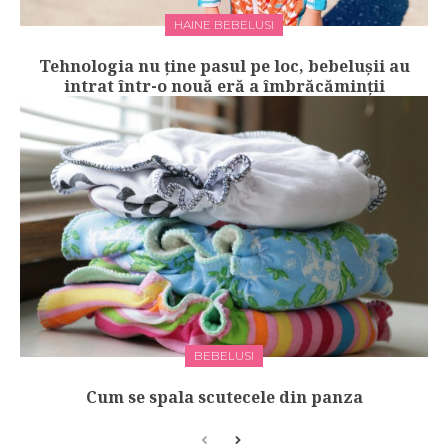
HAINE BEBELUSI
Tehnologia nu ține pasul pe loc, bebelușii au
intrat într-o nouă eră a îmbrăcăminții
BEBELUSI
Cum se spala scutecele din panza