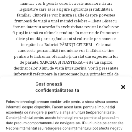
mămici, vor fi puşi la curent cu cele mai noi măsuri
legislative care să le asigure siguranţa şi stabilitatea
familiei. Cititorii se vor bucura să afle despre povestea
frumoasă de viață a unei mămici celebre – Elena Băsescu,
într-un interviu acordat în exclusivitate revistei Bebelu,vor
fi puşi în temă cu ultimele tendinţe în materie de frumuseţe,
diete şi modă parcurgând atent şi rubricile permanente
începând cu: Rubrici: PĂRINŢI CELEBRI – Cele mai
cunoscute personalităţi mondene vor fi alături de tine
pentru a te îndruma, oferindu-ţi un sfat din experienţa lor
de părinte. SARCINA ŞI NAŞTEREA – este un capitol
destinat celor 9 luni de viaţă intrauterină. Vor fi prezentate
informaţii referitoare la simptomatologia primelor zile de
sarcină, evoluţia fătului pe parcursul celor nouă luni,
Gestionează
analize necesare, alimentaţie, sănătate, pregătire pentru
confidențialitatea ta
naştere. Tot aici puteti găsi informaţii preţioase dedicate
naşterii şi recuperării postpartum. BEBELUŞUL ÎN PRIMUL
Folosim tehnologii precum cookie-urile pentru a stoca și/sau accesa
ANIŞOR – este un capitol destinat îngrijirii sugarului.
informații despre dispozitiv. Facem acest lucru pentru a îmbunătăți
Alăptarea, scorul Apgar, îngrijirea bontului ombilical,
experiența de navigare și pentru a afișa anunțuri (ne)personalizate.
prima băiţă, diversificarea sunt doar câteva dintre cele mai
Consimțământul pentru aceste tehnologii ne va permite să procesăm
captivante subcategorii. COPILUL 1-6 ANI – este un capitol
date precum comportamentul de navigare sau ID-uri unice pe acest site.
dedicat creşterii şi îngrijirii copilului din primul an şi până
Neconsimțământul sau retragerea consimțământului pot afecta negativ