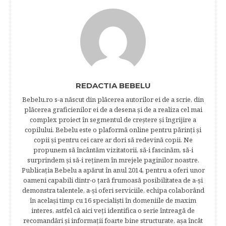
REDACTIA BEBELU
Bebelu.ro s-a născut din plăcerea autorilor ei de a scrie, din
plăcerea graficienilor ei de a desena şi de a realiza cel mai
complex proiect în segmentul de creştere şi îngrijire a
copilului. Bebelu este o plaformă online pentru părinţi şi
copii şi pentru cei care ar dori să redevină copii. Ne
propunem să încântăm vizitatorii, să-i fascinăm, să-i
surprindem şi să-i reţinem în mrejele paginilor noastre.​
Publicația Bebelu a apărut în anul 2014, pentru a oferi unor
oameni capabili dintr-o ţară frumoasă posibilitatea de a-şi
demonstra talentele, a-şi oferi serviciile, echipa colaborând
în acelaşi timp cu 16 specialişti în domeniile de maxim
interes, astfel că aici veţi identifica o serie întreagă de
recomandări şi informaţii foarte bine structurate, aşa încât