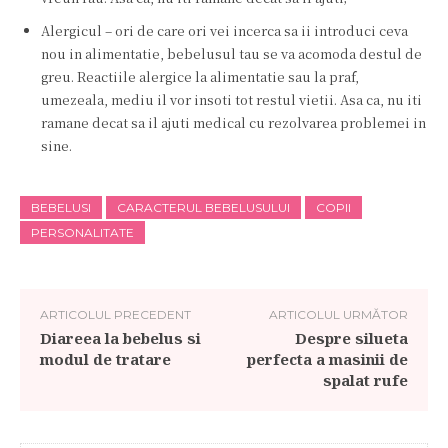
Alergicul – ori de care ori vei incerca sa ii introduci ceva
nou in alimentatie, bebelusul tau se va acomoda destul de
greu. Reactiile alergice la alimentatie sau la praf,
umezeala, mediu il vor insoti tot restul vietii. Asa ca, nu iti
ramane decat sa il ajuti medical cu rezolvarea problemei in
sine.
BEBELUSI
CARACTERUL BEBELUSULUI
COPII
PERSONALITATE
ARTICOLUL PRECEDENT
ARTICOLUL URMĂTOR
Diareea la bebelus si
Despre silueta
modul de tratare
perfecta a masinii de
spalat rufe