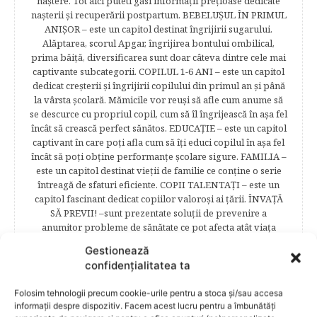
naştere. Tot aici puteti găsi informaţii preţioase dedicate
naşterii şi recuperării postpartum. BEBELUŞUL ÎN PRIMUL
ANIŞOR – este un capitol destinat îngrijirii sugarului.
Alăptarea, scorul Apgar, îngrijirea bontului ombilical,
prima băiţă, diversificarea sunt doar câteva dintre cele mai
captivante subcategorii. COPILUL 1-6 ANI – este un capitol
dedicat creşterii şi îngrijirii copilului din primul an şi până
la vârsta şcolară. Mămicile vor reuşi să afle cum anume să
se descurce cu propriul copil, cum să îl îngrijească în aşa fel
încât să crească perfect sănătos. EDUCAŢIE – este un capitol
captivant în care poţi afla cum să îţi educi copilul în aşa fel
încât să poţi obţine performanţe şcolare sigure. FAMILIA –
este un capitol destinat vieţii de familie ce conţine o serie
întreagă de sfaturi eficiente. COPII TALENTAŢI – este un
capitol fascinant dedicat copiilor valoroși ai țării. ÎNVAŢĂ
SĂ PREVII! –sunt prezentate soluţii de prevenire a
anumitor probleme de sănătate ce pot afecta atât viaţa
copiilor, cât şi pe cea a părinţilor.
Gestionează
confidențialitatea ta
Folosim tehnologii precum cookie-urile pentru a stoca și/sau accesa
RELATED POSTS
informații despre dispozitiv. Facem acest lucru pentru a îmbunătăți