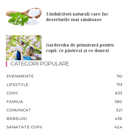
3 îndulcitori naturali care fac
deserturile mai sănătoase
Garderoba de primăvară pentru
copii: ce păstrezi și ce donezi
CATEGORII POPULARE
EVENIMENTE
741
LIFESTYLE
713
COPII
633
FAMILIA
582
COMUNICAT
521
BEBELUSI
436
SANATATE COPII
424