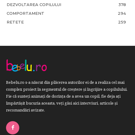
DEZVOLTAREA COPILULUI
378
COMPORTAMENT
294
RETETE
259
Bebelu.ro s-a născut din plăcerea autorilor ei de a realiza cel mai
complex proiect în segmentul de creştere şi îngrijire a copilulului.
Fie că sunteţi animaţi de dorinţa de a avea un copil, fie deja aţi
împărtăşit bucuria aceasta, veți găsi aici interviuri, articole şi
recomandări avizate.