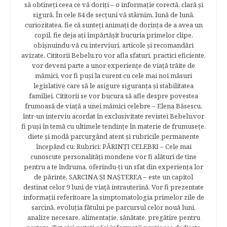
să obtineţi ceea ce vă doriţi – o informaţie corectă, clară şi
sigură. În cele 84 de secțuni vă stârnim, lună de lună,
curiozitatea, fie că sunteţi animaţi de dorinţa de a avea un
copil, fie deja aţi împărtăşit bucuria primelor clipe,
obişnuindu-vă cu interviuri, articole şi recomandări
avizate. Cititorii Bebelu.ro vor afla sfaturi, practici eficiente,
vor deveni parte a unor experienţe de viaţă trăite de
mămici, vor fi puşi la curent cu cele mai noi măsuri
legislative care să le asigure siguranţa şi stabilitatea
familiei. Cititorii se vor bucura să afle despre povestea
frumoasă de viață a unei mămici celebre – Elena Băsescu,
într-un interviu acordat în exclusivitate revistei Bebelu,vor
fi puşi în temă cu ultimele tendinţe în materie de frumuseţe,
diete şi modă parcurgând atent şi rubricile permanente
începând cu: Rubrici: PĂRINŢI CELEBRI – Cele mai
cunoscute personalităţi mondene vor fi alături de tine
pentru a te îndruma, oferindu-ţi un sfat din experienţa lor
de părinte. SARCINA ŞI NAŞTEREA – este un capitol
destinat celor 9 luni de viaţă intrauterină. Vor fi prezentate
informaţii referitoare la simptomatologia primelor zile de
sarcină, evoluţia fătului pe parcursul celor nouă luni,
analize necesare, alimentaţie, sănătate, pregătire pentru