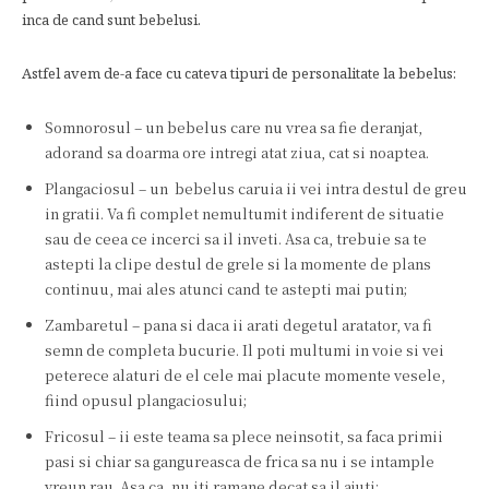
inca de cand sunt bebelusi.
Astfel avem de-a face cu cateva tipuri de personalitate la bebelus:
Somnorosul – un bebelus care nu vrea sa fie deranjat,
adorand sa doarma ore intregi atat ziua, cat si noaptea.
Plangaciosul – un bebelus caruia ii vei intra destul de greu
in gratii. Va fi complet nemultumit indiferent de situatie
sau de ceea ce incerci sa il inveti. Asa ca, trebuie sa te
astepti la clipe destul de grele si la momente de plans
continuu, mai ales atunci cand te astepti mai putin;
Zambaretul – pana si daca ii arati degetul aratator, va fi
semn de completa bucurie. Il poti multumi in voie si vei
peterece alaturi de el cele mai placute momente vesele,
fiind opusul plangaciosului;
Fricosul – ii este teama sa plece neinsotit, sa faca primii
pasi si chiar sa gangureasca de frica sa nu i se intample
vreun rau. Asa ca, nu iti ramane decat sa il ajuti;