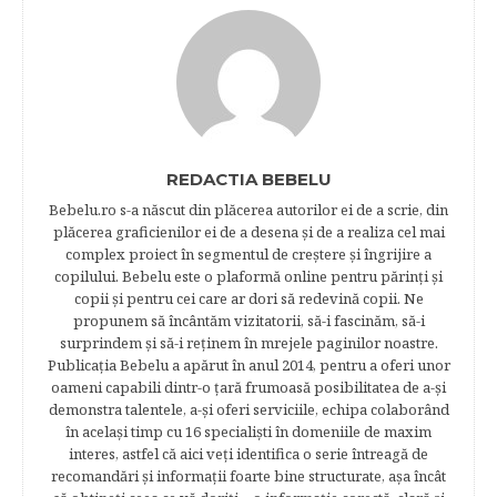
REDACTIA BEBELU
Bebelu.ro s-a născut din plăcerea autorilor ei de a scrie, din
plăcerea graficienilor ei de a desena şi de a realiza cel mai
complex proiect în segmentul de creştere şi îngrijire a
copilului. Bebelu este o plaformă online pentru părinţi şi
copii şi pentru cei care ar dori să redevină copii. Ne
propunem să încântăm vizitatorii, să-i fascinăm, să-i
surprindem şi să-i reţinem în mrejele paginilor noastre.​
Publicația Bebelu a apărut în anul 2014, pentru a oferi unor
oameni capabili dintr-o ţară frumoasă posibilitatea de a-şi
demonstra talentele, a-şi oferi serviciile, echipa colaborând
în acelaşi timp cu 16 specialişti în domeniile de maxim
interes, astfel că aici veţi identifica o serie întreagă de
recomandări şi informaţii foarte bine structurate, aşa încât