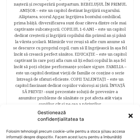
naşterii şi recuperării postpartum. BEBELUŞUL ÎN PRIMUL
ANIŞOR – este un capitol destinat îngrijirii sugarului.
Alăptarea, scorul Apgar, îngrijirea bontului ombilical,
prima băiţă, diversificarea sunt doar câteva dintre cele mai
captivante subcategorii. COPILUL 1-6 ANI – este un capitol
dedicat creşterii şi îngrijirii copilului din primul an şi până
la vârsta şcolară. Mămicile vor reuşi să afle cum anume să
se descurce cu propriul copil, cum să îl îngrijească în aşa fel
încât să crească perfect sănătos. EDUCAŢIE – este un capitol
captivant în care poţi afla cum să îţi educi copilul în aşa fel
încât să poţi obţine performanţe şcolare sigure. FAMILIA –
este un capitol destinat vieţii de familie ce conţine o serie
întreagă de sfaturi eficiente. COPII TALENTAŢI – este un
capitol fascinant dedicat copiilor valoroși ai țării. ÎNVAŢĂ
SĂ PREVII! –sunt prezentate soluţii de prevenire a
anumitor probleme de sănătate ce pot afecta atât viaţa
copiilor, cât şi pe cea a părinţilor.
Gestionează
confidențialitatea ta
RELATED POSTS
Folosim tehnologii precum cookie-urile pentru a stoca și/sau accesa
informații despre dispozitiv. Facem acest lucru pentru a îmbunătăți