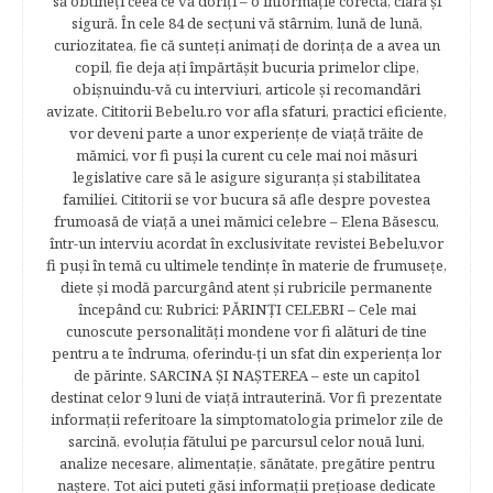
să obtineţi ceea ce vă doriţi – o informaţie corectă, clară şi
sigură. În cele 84 de secțuni vă stârnim, lună de lună,
curiozitatea, fie că sunteţi animaţi de dorinţa de a avea un
copil, fie deja aţi împărtăşit bucuria primelor clipe,
obişnuindu-vă cu interviuri, articole şi recomandări
avizate. Cititorii Bebelu.ro vor afla sfaturi, practici eficiente,
vor deveni parte a unor experienţe de viaţă trăite de
mămici, vor fi puşi la curent cu cele mai noi măsuri
legislative care să le asigure siguranţa şi stabilitatea
familiei. Cititorii se vor bucura să afle despre povestea
frumoasă de viață a unei mămici celebre – Elena Băsescu,
într-un interviu acordat în exclusivitate revistei Bebelu,vor
fi puşi în temă cu ultimele tendinţe în materie de frumuseţe,
diete şi modă parcurgând atent şi rubricile permanente
începând cu: Rubrici: PĂRINŢI CELEBRI – Cele mai
cunoscute personalităţi mondene vor fi alături de tine
pentru a te îndruma, oferindu-ţi un sfat din experienţa lor
de părinte. SARCINA ŞI NAŞTEREA – este un capitol
destinat celor 9 luni de viaţă intrauterină. Vor fi prezentate
informaţii referitoare la simptomatologia primelor zile de
sarcină, evoluţia fătului pe parcursul celor nouă luni,
analize necesare, alimentaţie, sănătate, pregătire pentru
naştere. Tot aici puteti găsi informaţii preţioase dedicate