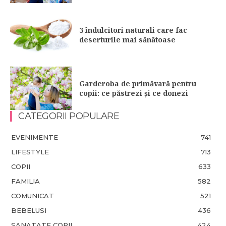
3 îndulcitori naturali care fac
deserturile mai sănătoase
Garderoba de primăvară pentru
copii: ce păstrezi și ce donezi
CATEGORII POPULARE
EVENIMENTE
741
LIFESTYLE
713
COPII
633
FAMILIA
582
COMUNICAT
521
BEBELUSI
436
SANATATE COPII
424