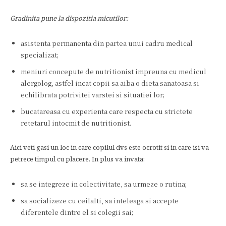
Gradinita pune la dispozitia micutilor:
asistenta permanenta din partea unui cadru medical
specializat;
meniuri concepute de nutritionist impreuna cu medicul
alergolog, astfel incat copii sa aiba o dieta sanatoasa si
echilibrata potrivitei varstei si situatiei lor;
bucatareasa cu experienta care respecta cu strictete
retetarul intocmit de nutritionist.
Aici veti gasi un loc in care copilul dvs este ocrotit si in care isi va
petrece timpul cu placere. In plus va invata:
sa se integreze in colectivitate, sa urmeze o rutina;
sa socializeze cu ceilalti, sa inteleaga si accepte
diferentele dintre el si colegii sai;