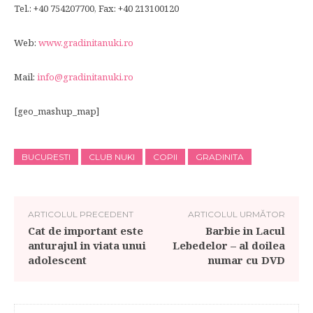
Tel.: +40 754207700, Fax: +40 213100120
Web:
www.gradinitanuki.ro
Mail:
info@gradinitanuki.ro
[geo_mashup_map]
BUCURESTI
CLUB NUKI
COPII
GRADINITA
ARTICOLUL PRECEDENT
ARTICOLUL URMĂTOR
Cat de important este
Barbie in Lacul
anturajul in viata unui
Lebedelor – al doilea
adolescent
numar cu DVD