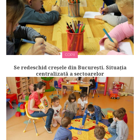
COPII
Se redeschid creșele din București. Situația
centralizată a sectoarelor