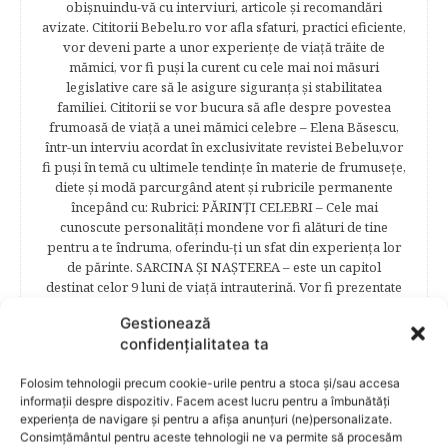
obişnuindu-vă cu interviuri, articole şi recomandări
avizate. Cititorii Bebelu.ro vor afla sfaturi, practici eficiente,
vor deveni parte a unor experienţe de viaţă trăite de
mămici, vor fi puşi la curent cu cele mai noi măsuri
legislative care să le asigure siguranţa şi stabilitatea
familiei. Cititorii se vor bucura să afle despre povestea
frumoasă de viață a unei mămici celebre – Elena Băsescu,
într-un interviu acordat în exclusivitate revistei Bebelu,vor
fi puşi în temă cu ultimele tendinţe în materie de frumuseţe,
diete şi modă parcurgând atent şi rubricile permanente
începând cu: Rubrici: PĂRINŢI CELEBRI – Cele mai
cunoscute personalităţi mondene vor fi alături de tine
pentru a te îndruma, oferindu-ţi un sfat din experienţa lor
de părinte. SARCINA ŞI NAŞTEREA – este un capitol
destinat celor 9 luni de viaţă intrauterină. Vor fi prezentate
informaţii referitoare la simptomatologia primelor zile de
Gestionează
sarcină, evoluţia fătului pe parcursul celor nouă luni,
confidențialitatea ta
analize necesare, alimentaţie, sănătate, pregătire pentru
naştere. Tot aici puteti găsi informaţii preţioase dedicate
Folosim tehnologii precum cookie-urile pentru a stoca și/sau accesa
naşterii şi recuperării postpartum. BEBELUŞUL ÎN PRIMUL
informații despre dispozitiv. Facem acest lucru pentru a îmbunătăți
ANIŞOR – este un capitol destinat îngrijirii sugarului.
experiența de navigare și pentru a afișa anunțuri (ne)personalizate.
Alăptarea, scorul Apgar, îngrijirea bontului ombilical,
Consimțământul pentru aceste tehnologii ne va permite să procesăm
prima băiţă, diversificarea sunt doar câteva dintre cele mai