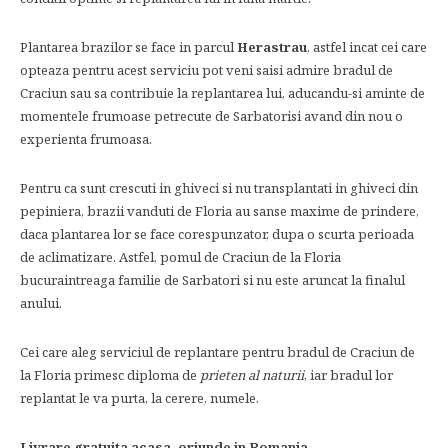
Plantarea brazilor se face in parcul
Herastrau
, astfel incat cei care
opteaza pentru acest serviciu pot veni saisi admire bradul de
Craciun sau sa contribuie la replantarea lui, aducandu-si aminte de
momentele frumoase petrecute de Sarbatorisi avand din nou o
experienta frumoasa.
Pentru ca sunt crescuti in ghiveci si nu transplantati in ghiveci din
pepiniera, brazii vanduti de Floria au sanse maxime de prindere,
daca plantarea lor se face corespunzator, dupa o scurta perioada
de aclimatizare. Astfel, pomul de Craciun de la Floria
bucuraintreaga familie de Sarbatori si nu este aruncat la finalul
anului.
Cei care aleg serviciul de replantare pentru bradul de Craciun de
la Floria primesc diploma de
prieten al naturii
, iar bradul lor
replantat le va purta, la cerere, numele.
Livrare gratuita acasa, oriunde in Romania