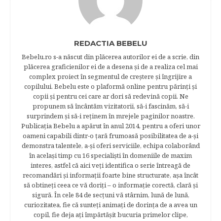
REDACTIA BEBELU
Bebelu.ro s-a născut din plăcerea autorilor ei de a scrie, din
plăcerea graficienilor ei de a desena şi de a realiza cel mai
complex proiect în segmentul de creştere şi îngrijire a
copilului. Bebelu este o plaformă online pentru părinţi şi
copii şi pentru cei care ar dori să redevină copii. Ne
propunem să încântăm vizitatorii, să-i fascinăm, să-i
surprindem şi să-i reţinem în mrejele paginilor noastre.​
Publicația Bebelu a apărut în anul 2014, pentru a oferi unor
oameni capabili dintr-o ţară frumoasă posibilitatea de a-şi
demonstra talentele, a-şi oferi serviciile, echipa colaborând
în acelaşi timp cu 16 specialişti în domeniile de maxim
interes, astfel că aici veţi identifica o serie întreagă de
recomandări şi informaţii foarte bine structurate, aşa încât
să obtineţi ceea ce vă doriţi – o informaţie corectă, clară şi
sigură. În cele 84 de secțuni vă stârnim, lună de lună,
curiozitatea, fie că sunteţi animaţi de dorinţa de a avea un
copil, fie deja aţi împărtăşit bucuria primelor clipe,