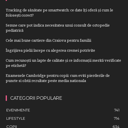
Tracking de sănătate pe smartwatch: ce date îți oferă și cum le
folosești corect?
Semne care pot indica necesitatea unui consult de ortopedie
pediatrică
Cele mai bune cartiere din Craiova pentru familii
Îngrijirea pielii începe cu alegerea cremei potrivite
Cum recunoști un lapte de calitate și ce informații merită verificate
pe etichetă?
Examenele Cambridge pentru copii: cum eviti pierderile de
puncte si obtii rezultate peste media nationala
CATEGORII POPULARE
EVENIMENTE
741
LIFESTYLE
714
COPII
634