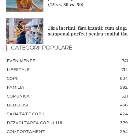
(15 vs. 30 vs. 50)
Fără lacrimi, fără iritații: cum alegi
șamponul perfect pentru copilul tău
CATEGORII POPULARE
EVENIMENTE
741
LIFESTYLE
714
COPII
634
FAMILIA
582
COMUNICAT
521
BEBELUSI
436
SANATATE COPII
424
DEZVOLTAREA COPILULUI
379
COMPORTAMENT
294