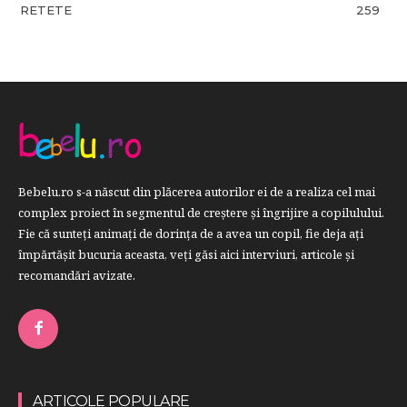
RETETE
259
Bebelu.ro s-a născut din plăcerea autorilor ei de a realiza cel mai
complex proiect în segmentul de creştere şi îngrijire a copilulului.
Fie că sunteţi animaţi de dorinţa de a avea un copil, fie deja aţi
împărtăşit bucuria aceasta, veți găsi aici interviuri, articole şi
recomandări avizate.
ARTICOLE POPULARE