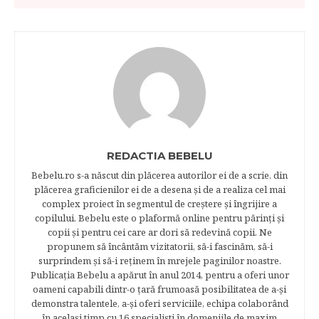
REDACTIA BEBELU
Bebelu.ro s-a născut din plăcerea autorilor ei de a scrie, din
plăcerea graficienilor ei de a desena şi de a realiza cel mai
complex proiect în segmentul de creştere şi îngrijire a
copilului. Bebelu este o plaformă online pentru părinţi şi
copii şi pentru cei care ar dori să redevină copii. Ne
propunem să încântăm vizitatorii, să-i fascinăm, să-i
surprindem şi să-i reţinem în mrejele paginilor noastre.​
Publicația Bebelu a apărut în anul 2014, pentru a oferi unor
oameni capabili dintr-o ţară frumoasă posibilitatea de a-şi
demonstra talentele, a-şi oferi serviciile, echipa colaborând
în acelaşi timp cu 16 specialişti în domeniile de maxim