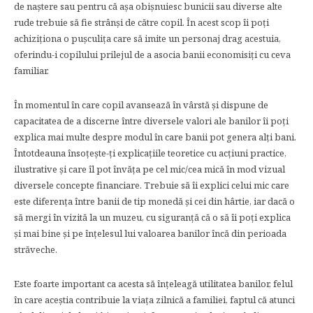
de naștere sau pentru că așa obișnuiesc bunicii sau diverse alte
rude trebuie să fie strânși de către copil. În acest scop îi poți
achiziționa o pușculița care să imite un personaj drag acestuia,
oferindu-i copilului prilejul de a asocia banii economisiți cu ceva
familiar.
În momentul în care copil avansează în vârstă și dispune de
capacitatea de a discerne între diversele valori ale banilor îi poți
explica mai multe despre modul în care banii pot genera alți bani.
Întotdeauna însoțește-ți explicațiile teoretice cu acțiuni practice,
ilustrative și care îl pot învăța pe cel mic/cea mică în mod vizual
diversele concepte financiare. Trebuie să îi explici celui mic care
este diferența între banii de tip monedă și cei din hârtie, iar dacă o
să mergi în vizită la un muzeu, cu siguranță că o să îi poți explica
și mai bine și pe înțelesul lui valoarea banilor încă din perioada
străveche.
Este foarte important ca acesta să înțeleagă utilitatea banilor, felul
în care aceștia contribuie la viața zilnică a familiei, faptul că atunci