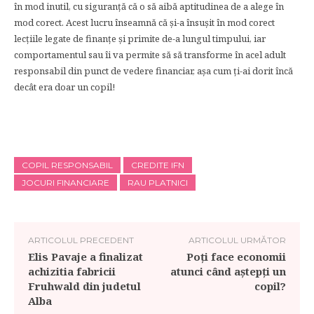
în mod inutil, cu siguranță că o să aibă aptitudinea de a alege în
mod corect. Acest lucru înseamnă că și-a însușit în mod corect
lecțiile legate de finanțe și primite de-a lungul timpului, iar
comportamentul sau îi va permite să să transforme în acel adult
responsabil din punct de vedere financiar, așa cum ți-ai dorit încă
decât era doar un copil!
COPIL RESPONSABIL
CREDITE IFN
JOCURI FINANCIARE
RAU PLATNICI
ARTICOLUL PRECEDENT
ARTICOLUL URMĂTOR
Elis Pavaje a finalizat
Poți face economii
achizitia fabricii
atunci când aștepți un
Fruhwald din judetul
copil?
Alba