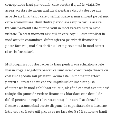
conceptul de bani și modul în care aceștia îl ajută în viață. De
aceea, acesta este momentul ideal pentru a discuta despre alte
aspecte ale finanțelor, care o să îl ghideze și mai eficient pe cel mic
către economisire. Unul dintre pericolele asupra căruia acesta
trebuie prevenit este cumpăratul în mod excesiv și fără nicio
utilitate. În acest moment al vieții, în care copilul este implicat în
mod activ în comunitate, diferențierea pe criterii financiare îi
poate face rău, mai ales dacă nu îi este prezentată în mod corect
situația financiară.
Mulți copii își vor dori acces la bani pentru a-și achiziționa cele
mai în vogă gadget-uri pentru că sunt într-o concurență directă cu
colegii de școală sau prietenii. Acum este un moment perfect
pentru a-l învăța să nu cedeze impulsurilor imediate și să
cântărească în mod echilibrat situația, alegând cea mai avantajoasă
soluție din punct de vedere financiar. Chiar dacă este destul de
dificil pentru un copil să reziste tentațiilor care îl asaltează în
fiecare zi, atunci când aceste dispune de capacitatea de a discerne
între ceea ce îi este util și ceea ce nu face decât să îi consume banii