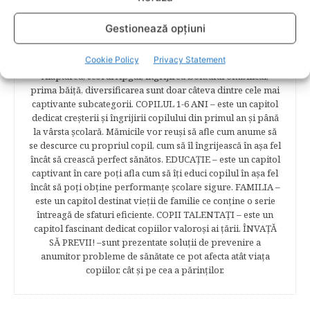
sarcină, evoluţia fătului pe parcursul celor nouă luni,
analize necesare, alimentaţie, sănătate, pregătire pentru
Gestionează opțiuni
naştere. Tot aici puteti găsi informaţii preţioase dedicate
naşterii şi recuperării postpartum. BEBELUŞUL ÎN PRIMUL
Cookie Policy
Privacy Statement
ANIŞOR – este un capitol destinat îngrijirii sugarului.
Alăptarea, scorul Apgar, îngrijirea bontului ombilical,
prima băiţă, diversificarea sunt doar câteva dintre cele mai
captivante subcategorii. COPILUL 1-6 ANI – este un capitol
dedicat creşterii şi îngrijirii copilului din primul an şi până
la vârsta şcolară. Mămicile vor reuşi să afle cum anume să
se descurce cu propriul copil, cum să îl îngrijească în aşa fel
încât să crească perfect sănătos. EDUCAŢIE – este un capitol
captivant în care poţi afla cum să îţi educi copilul în aşa fel
încât să poţi obţine performanţe şcolare sigure. FAMILIA –
este un capitol destinat vieţii de familie ce conţine o serie
întreagă de sfaturi eficiente. COPII TALENTAŢI – este un
capitol fascinant dedicat copiilor valoroși ai țării. ÎNVAŢĂ
SĂ PREVII! –sunt prezentate soluţii de prevenire a
anumitor probleme de sănătate ce pot afecta atât viaţa
copiilor, cât şi pe cea a părinţilor.