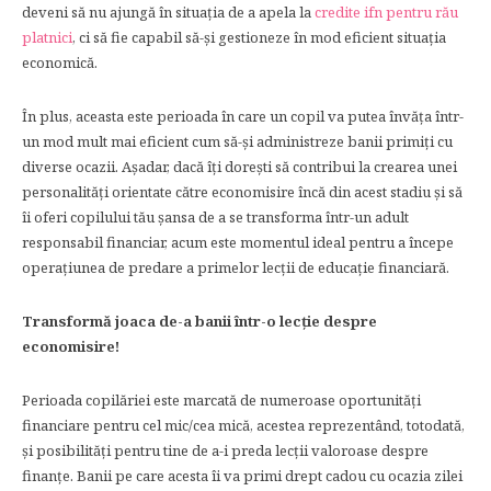
deveni să nu ajungă în situația de a apela la
credite ifn pentru rău
platnici
, ci să fie capabil să-și gestioneze în mod eficient situația
economică.
În plus, aceasta este perioada în care un copil va putea învăța într-
un mod mult mai eficient cum să-și administreze banii primiți cu
diverse ocazii. Așadar, dacă îți dorești să contribui la crearea unei
personalități orientate către economisire încă din acest stadiu și să
îi oferi copilului tău șansa de a se transforma într-un adult
responsabil financiar, acum este momentul ideal pentru a începe
operațiunea de predare a primelor lecții de educație financiară.
Transformă joaca de-a banii într-o lecție despre
economisire!
Perioada copilăriei este marcată de numeroase oportunități
financiare pentru cel mic/cea mică, acestea reprezentând, totodată,
și posibilități pentru tine de a-i preda lecții valoroase despre
finanțe. Banii pe care acesta îi va primi drept cadou cu ocazia zilei