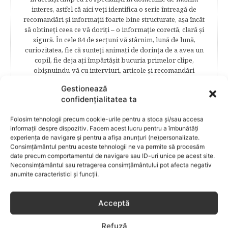
interes, astfel că aici veţi identifica o serie întreagă de
recomandări şi informaţii foarte bine structurate, aşa încât
să obtineţi ceea ce vă doriţi – o informaţie corectă, clară şi
sigură. În cele 84 de secțuni vă stârnim, lună de lună,
curiozitatea, fie că sunteţi animaţi de dorinţa de a avea un
copil, fie deja aţi împărtăşit bucuria primelor clipe,
obişnuindu-vă cu interviuri, articole şi recomandări
avizate. Cititorii Bebelu.ro vor afla sfaturi, practici eficiente,
Gestionează
vor deveni parte a unor experienţe de viaţă trăite de
confidențialitatea ta
mămici, vor fi puşi la curent cu cele mai noi măsuri
legislative care să le asigure siguranţa şi stabilitatea
Folosim tehnologii precum cookie-urile pentru a stoca și/sau accesa
familiei. Cititorii se vor bucura să afle despre povestea
informații despre dispozitiv. Facem acest lucru pentru a îmbunătăți
frumoasă de viață a unei mămici celebre – Elena Băsescu,
experiența de navigare și pentru a afișa anunțuri (ne)personalizate.
într-un interviu acordat în exclusivitate revistei Bebelu,vor
Consimțământul pentru aceste tehnologii ne va permite să procesăm
fi puşi în temă cu ultimele tendinţe în materie de frumuseţe,
date precum comportamentul de navigare sau ID-uri unice pe acest site.
diete şi modă parcurgând atent şi rubricile permanente
Neconsimțământul sau retragerea consimțământului pot afecta negativ
începând cu: Rubrici: PĂRINŢI CELEBRI – Cele mai
anumite caracteristici și funcții.
cunoscute personalităţi mondene vor fi alături de tine
pentru a te îndruma, oferindu-ţi un sfat din experienţa lor
de părinte. SARCINA ŞI NAŞTEREA – este un capitol
Acceptă
destinat celor 9 luni de viaţă intrauterină. Vor fi prezentate
informaţii referitoare la simptomatologia primelor zile de
Refuză