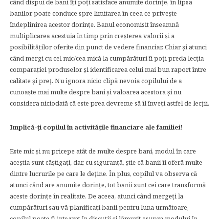
când dispui de bani îți poți satisface anumite dorințe, în lipsa
banilor poate conduce spre limitarea în ceea ce privește
îndeplinirea acestor dorințe. Banul economisit înseamnă
multiplicarea acestuia în timp prin creșterea valorii și a
posibilităților oferite din punct de vedere financiar. Chiar și atunci
când mergi cu cel mic/cea mică la cumpărături îi poți preda lecția
comparației produselor și identificarea celui mai bun raport între
calitate și preț. Nu ignora nicio clipă nevoia copilului de a
cunoaște mai multe despre bani și valoarea acestora și nu
considera niciodată că este prea devreme să îl înveți astfel de lecții.
Implică-ți copilul în activitățile financiare ale familiei!
Este mic și nu pricepe atât de multe despre bani, modul în care
aceștia sunt câștigați, dar, cu siguranță, știe că banii îi oferă multe
dintre lucrurile pe care le deține. În plus, copilul va observa că
atunci când are anumite dorințe, tot banii sunt cei care transformă
aceste dorințe în realitate. De aceea, atunci când mergeți la
cumpărături sau vă planificați banii pentru luna următoare,
copilul poate fi integrat în discuții și lămurit asupra modului în