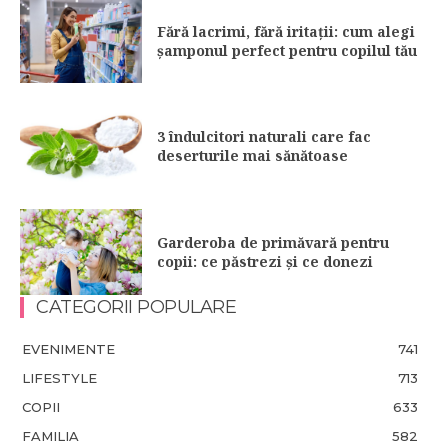
Fără lacrimi, fără iritații: cum alegi
șamponul perfect pentru copilul tău
3 îndulcitori naturali care fac
deserturile mai sănătoase
Garderoba de primăvară pentru
copii: ce păstrezi și ce donezi
CATEGORII POPULARE
EVENIMENTE
741
LIFESTYLE
713
COPII
633
FAMILIA
582