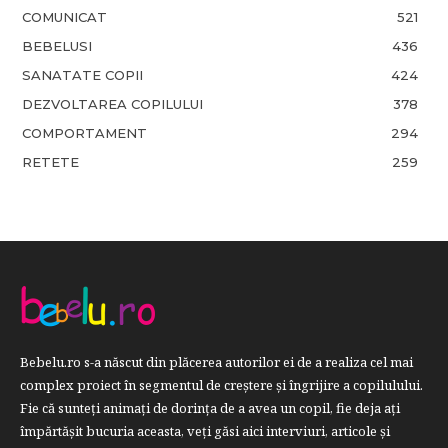
COMUNICAT
521
BEBELUSI
436
SANATATE COPII
424
DEZVOLTAREA COPILULUI
378
COMPORTAMENT
294
RETETE
259
Bebelu.ro s-a născut din plăcerea autorilor ei de a realiza cel mai
complex proiect în segmentul de creştere şi îngrijire a copilulului.
Fie că sunteţi animaţi de dorinţa de a avea un copil, fie deja aţi
împărtăşit bucuria aceasta, veți găsi aici interviuri, articole şi