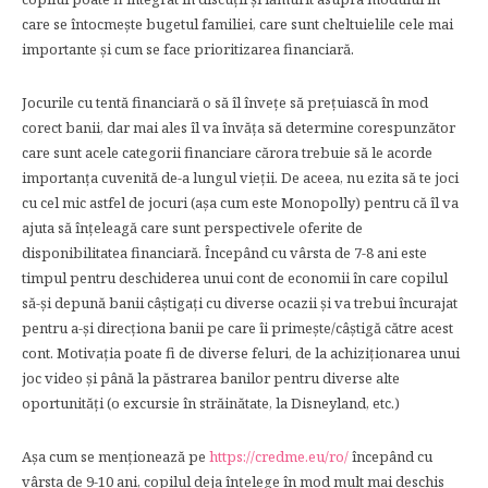
care se întocmește bugetul familiei, care sunt cheltuielile cele mai
importante și cum se face prioritizarea financiară.
Jocurile cu tentă financiară o să îl învețe să prețuiască în mod
corect banii, dar mai ales îl va învăța să determine corespunzător
care sunt acele categorii financiare cărora trebuie să le acorde
importanța cuvenită de-a lungul vieții. De aceea, nu ezita să te joci
cu cel mic astfel de jocuri (așa cum este Monopolly) pentru că îl va
ajuta să înțeleagă care sunt perspectivele oferite de
disponibilitatea financiară. Începând cu vârsta de 7-8 ani este
timpul pentru deschiderea unui cont de economii în care copilul
să-și depună banii câștigați cu diverse ocazii și va trebui încurajat
pentru a-și direcționa banii pe care îi primește/câștigă către acest
cont. Motivația poate fi de diverse feluri, de la achiziționarea unui
joc video și până la păstrarea banilor pentru diverse alte
oportunități (o excursie în străinătate, la Disneyland, etc.)
Așa cum se menționează pe
https://credme.eu/ro/
începând cu
vârsta de 9-10 ani, copilul deja înțelege în mod mult mai deschis