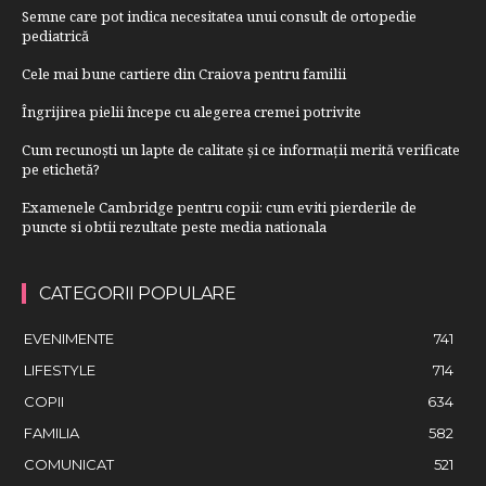
Semne care pot indica necesitatea unui consult de ortopedie
pediatrică
Cele mai bune cartiere din Craiova pentru familii
Îngrijirea pielii începe cu alegerea cremei potrivite
Cum recunoști un lapte de calitate și ce informații merită verificate
pe etichetă?
Examenele Cambridge pentru copii: cum eviti pierderile de
puncte si obtii rezultate peste media nationala
CATEGORII POPULARE
EVENIMENTE
741
LIFESTYLE
714
COPII
634
FAMILIA
582
COMUNICAT
521