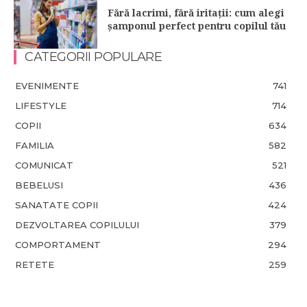
Fără lacrimi, fără iritații: cum alegi
șamponul perfect pentru copilul tău
CATEGORII POPULARE
EVENIMENTE
741
LIFESTYLE
714
COPII
634
FAMILIA
582
COMUNICAT
521
BEBELUSI
436
SANATATE COPII
424
DEZVOLTAREA COPILULUI
379
COMPORTAMENT
294
RETETE
259