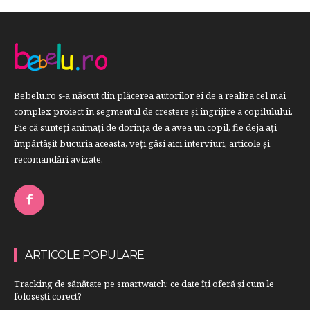
Bebelu.ro s-a născut din plăcerea autorilor ei de a realiza cel mai
complex proiect în segmentul de creştere şi îngrijire a copilulului.
Fie că sunteţi animaţi de dorinţa de a avea un copil, fie deja aţi
împărtăşit bucuria aceasta, veți găsi aici interviuri, articole şi
recomandări avizate.
ARTICOLE POPULARE
Tracking de sănătate pe smartwatch: ce date îți oferă și cum le
folosești corect?