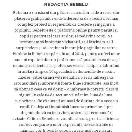
REDACTIA BEBELU
Bebelu.ro s-a născut din plăcerea autorilor ei de a scrie, din
plăcerea graficienilor ei de a desena şi de a realiza cel mai
complex proiect în segmentul de creştere şi îngrijire a
copilului. Bebelu este o plaformă online pentru părinţi şi
copii şi pentru cei care ar dori să redevină copii. Ne
propunem să încântăm vizitatorii, să-i fascinăm, să-i
surprindem şi să-i reţinem în mrejele paginilor noastre.​
Publicația Bebelu a apărut în anul 2014, pentru a oferi unor
oameni capabili dintr-o ţară frumoasă posibilitatea de a-şi
demonstra talentele, a-şi oferi serviciile, echipa colaborând
în acelaşi timp cu 16 specialişti în domeniile de maxim
interes, astfel că aici veţi identifica o serie întreagă de
recomandări şi informaţii foarte bine structurate, aşa încât
să obtineţi ceea ce vă doriţi – o informaţie corectă, clară şi
sigură. În cele 84 de secțuni vă stârnim, lună de lună,
curiozitatea, fie că sunteţi animaţi de dorinţa de a avea un
copil, fie deja aţi împărtăşit bucuria primelor clipe,
obişnuindu-vă cu interviuri, articole şi recomandări
avizate. Cititorii Bebelu.ro vor afla sfaturi, practici eficiente,
vor deveni parte a unor experienţe de viaţă trăite de
mămici, vor fi puşi la curent cu cele mai noi măsuri