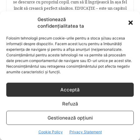
se descurce cu propriul copil, cum să îl îngrijească în aşa fel
încât să crească perfect sănătos. EDUCAŢIE – este un capitol
captivant în care poţi afla cum să îţi educi copilul în aşa fel
Gestionează
încât să poţi obţine performanţe şcolare sigure. FAMILIA –
confidențialitatea ta
este un capitol destinat vieţii de familie ce conţine o serie
întreagă de sfaturi eficiente. COPII TALENTAŢI – este un
Folosim tehnologii precum cookie-urile pentru a stoca și/sau accesa
capitol fascinant dedicat copiilor valoroși ai țării. ÎNVAŢĂ
informații despre dispozitiv. Facem acest lucru pentru a îmbunătăți
SĂ PREVII! –sunt prezentate soluţii de prevenire a
experiența de navigare și pentru a afișa anunțuri (ne)personalizate.
anumitor probleme de sănătate ce pot afecta atât viaţa
Consimțământul pentru aceste tehnologii ne va permite să procesăm
copiilor, cât şi pe cea a părinţilor.
date precum comportamentul de navigare sau ID-uri unice pe acest site.
Neconsimțământul sau retragerea consimțământului pot afecta negativ
anumite caracteristici și funcții.
RELATED POSTS
Acceptă
Refuză
Gestionează opțiuni
Cookie Policy
Privacy Statement