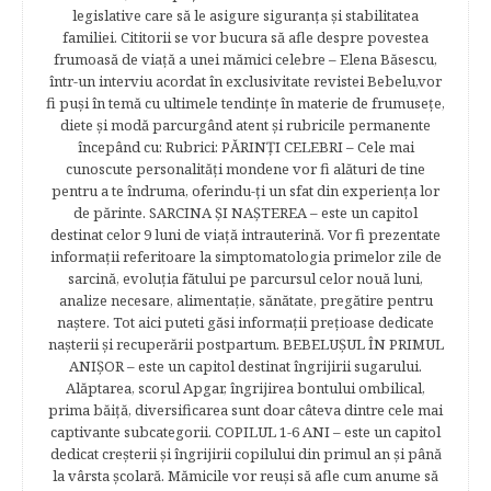
legislative care să le asigure siguranţa şi stabilitatea
familiei. Cititorii se vor bucura să afle despre povestea
frumoasă de viață a unei mămici celebre – Elena Băsescu,
într-un interviu acordat în exclusivitate revistei Bebelu,vor
fi puşi în temă cu ultimele tendinţe în materie de frumuseţe,
diete şi modă parcurgând atent şi rubricile permanente
începând cu: Rubrici: PĂRINŢI CELEBRI – Cele mai
cunoscute personalităţi mondene vor fi alături de tine
pentru a te îndruma, oferindu-ţi un sfat din experienţa lor
de părinte. SARCINA ŞI NAŞTEREA – este un capitol
destinat celor 9 luni de viaţă intrauterină. Vor fi prezentate
informaţii referitoare la simptomatologia primelor zile de
sarcină, evoluţia fătului pe parcursul celor nouă luni,
analize necesare, alimentaţie, sănătate, pregătire pentru
naştere. Tot aici puteti găsi informaţii preţioase dedicate
naşterii şi recuperării postpartum. BEBELUŞUL ÎN PRIMUL
ANIŞOR – este un capitol destinat îngrijirii sugarului.
Alăptarea, scorul Apgar, îngrijirea bontului ombilical,
prima băiţă, diversificarea sunt doar câteva dintre cele mai
captivante subcategorii. COPILUL 1-6 ANI – este un capitol
dedicat creşterii şi îngrijirii copilului din primul an şi până
la vârsta şcolară. Mămicile vor reuşi să afle cum anume să