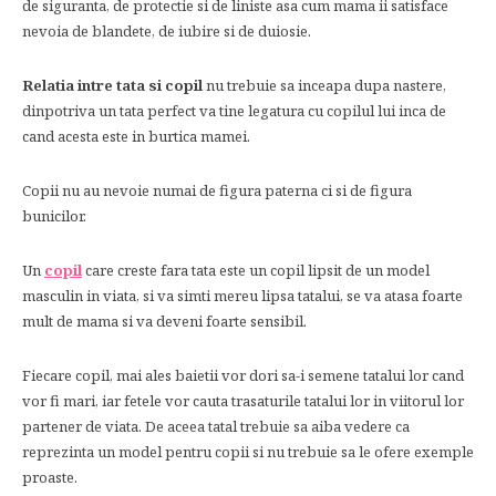
de siguranta, de protectie si de liniste asa cum mama ii satisface
nevoia de blandete, de iubire si de duiosie.
Relatia intre tata si copil
nu trebuie sa inceapa dupa nastere,
dinpotriva un tata perfect va tine legatura cu copilul lui inca de
cand acesta este in burtica mamei.
Copii nu au nevoie numai de figura paterna ci si de figura
bunicilor.
Un
copil
care creste fara tata este un copil lipsit de un model
masculin in viata, si va simti mereu lipsa tatalui, se va atasa foarte
mult de mama si va deveni foarte sensibil.
Fiecare copil, mai ales baietii vor dori sa-i semene tatalui lor cand
vor fi mari, iar fetele vor cauta trasaturile tatalui lor in viitorul lor
partener de viata. De aceea tatal trebuie sa aiba vedere ca
reprezinta un model pentru copii si nu trebuie sa le ofere exemple
proaste.