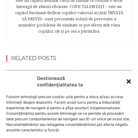
este un capitol destinat vieţii de familie ce conţine o serie
întreagă de sfaturi eficiente. COPII TALENTAŢI – este un
capitol fascinant dedicat copiilor valoroși ai țării. ÎNVAŢĂ
SĂ PREVII! –sunt prezentate soluţii de prevenire a
anumitor probleme de sănătate ce pot afecta atât viaţa
copiilor, cât şi pe cea a părinţilor.
RELATED POSTS
Gestionează
confidențialitatea ta
Folosim tehnologii precum cookie-urile pentru a stoca și/sau accesa
informații despre dispozitiv. Facem acest lucru pentru a îmbunătăți
experiența de navigare și pentru a afișa anunțuri (ne)personalizate.
Consimțământul pentru aceste tehnologii ne va permite să procesăm
date precum comportamentul de navigare sau ID-uri unice pe acest site.
Neconsimțământul sau retragerea consimțământului pot afecta negativ
anumite caracteristici și funcții.