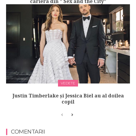
cariera din ” Sex and the City”
VEDETE
Justin Timberlake și Jessica Biel au al doilea
copil
COMENTARII