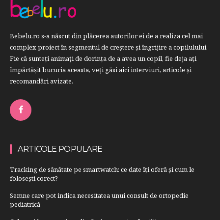
Bebelu.ro s-a născut din plăcerea autorilor ei de a realiza cel mai
complex proiect în segmentul de creştere şi îngrijire a copilulului.
Fie că sunteţi animaţi de dorinţa de a avea un copil, fie deja aţi
împărtăşit bucuria aceasta, veți găsi aici interviuri, articole şi
recomandări avizate.
ARTICOLE POPULARE
Tracking de sănătate pe smartwatch: ce date îți oferă și cum le
folosești corect?
Semne care pot indica necesitatea unui consult de ortopedie
pediatrică