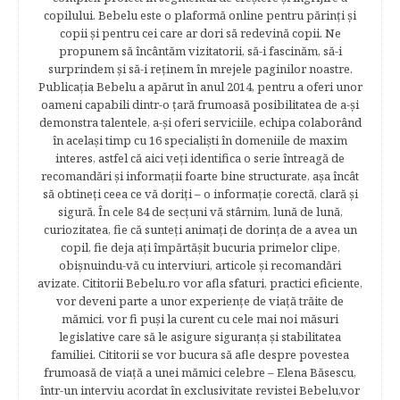
copilului. Bebelu este o plaformă online pentru părinţi şi
copii şi pentru cei care ar dori să redevină copii. Ne
propunem să încântăm vizitatorii, să-i fascinăm, să-i
surprindem şi să-i reţinem în mrejele paginilor noastre.​
Publicația Bebelu a apărut în anul 2014, pentru a oferi unor
oameni capabili dintr-o ţară frumoasă posibilitatea de a-şi
demonstra talentele, a-şi oferi serviciile, echipa colaborând
în acelaşi timp cu 16 specialişti în domeniile de maxim
interes, astfel că aici veţi identifica o serie întreagă de
recomandări şi informaţii foarte bine structurate, aşa încât
să obtineţi ceea ce vă doriţi – o informaţie corectă, clară şi
sigură. În cele 84 de secțuni vă stârnim, lună de lună,
curiozitatea, fie că sunteţi animaţi de dorinţa de a avea un
copil, fie deja aţi împărtăşit bucuria primelor clipe,
obişnuindu-vă cu interviuri, articole şi recomandări
avizate. Cititorii Bebelu.ro vor afla sfaturi, practici eficiente,
vor deveni parte a unor experienţe de viaţă trăite de
mămici, vor fi puşi la curent cu cele mai noi măsuri
legislative care să le asigure siguranţa şi stabilitatea
familiei. Cititorii se vor bucura să afle despre povestea
frumoasă de viață a unei mămici celebre – Elena Băsescu,
într-un interviu acordat în exclusivitate revistei Bebelu,vor