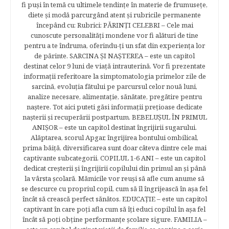
fi puşi în temă cu ultimele tendinţe în materie de frumuseţe,
diete şi modă parcurgând atent şi rubricile permanente
începând cu: Rubrici: PĂRINŢI CELEBRI – Cele mai
cunoscute personalităţi mondene vor fi alături de tine
pentru a te îndruma, oferindu-ţi un sfat din experienţa lor
de părinte. SARCINA ŞI NAŞTEREA – este un capitol
destinat celor 9 luni de viaţă intrauterină. Vor fi prezentate
informaţii referitoare la simptomatologia primelor zile de
sarcină, evoluţia fătului pe parcursul celor nouă luni,
analize necesare, alimentaţie, sănătate, pregătire pentru
naştere. Tot aici puteti găsi informaţii preţioase dedicate
naşterii şi recuperării postpartum. BEBELUŞUL ÎN PRIMUL
ANIŞOR – este un capitol destinat îngrijirii sugarului.
Alăptarea, scorul Apgar, îngrijirea bontului ombilical,
prima băiţă, diversificarea sunt doar câteva dintre cele mai
captivante subcategorii. COPILUL 1-6 ANI – este un capitol
dedicat creşterii şi îngrijirii copilului din primul an şi până
la vârsta şcolară. Mămicile vor reuşi să afle cum anume să
se descurce cu propriul copil, cum să îl îngrijească în aşa fel
încât să crească perfect sănătos. EDUCAŢIE – este un capitol
captivant în care poţi afla cum să îţi educi copilul în aşa fel
încât să poţi obţine performanţe şcolare sigure. FAMILIA –