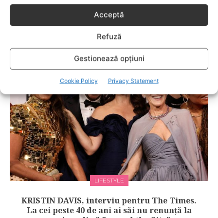
Acceptă
VEDETE
Refuză
Claudiu Bleonţ, omul care „încearcă să-şi
reactiveze constant copilul din el”
Gestionează opțiuni
Cookie Policy
Privacy Statement
LIFESTYLE
KRISTIN DAVIS, interviu pentru The Times.
La cei peste 40 de ani ai săi nu renunță la