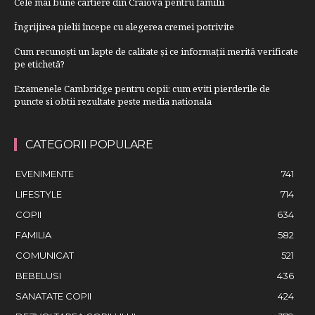
Cele mai bune cartiere din Craiova pentru familii
Îngrijirea pielii începe cu alegerea cremei potrivite
Cum recunoști un lapte de calitate și ce informații merită verificate
pe etichetă?
Examenele Cambridge pentru copii: cum eviti pierderile de
puncte si obtii rezultate peste media nationala
CATEGORII POPULARE
EVENIMENTE
741
LIFESTYLE
714
COPII
634
FAMILIA
582
COMUNICAT
521
BEBELUSI
436
SANATATE COPII
424