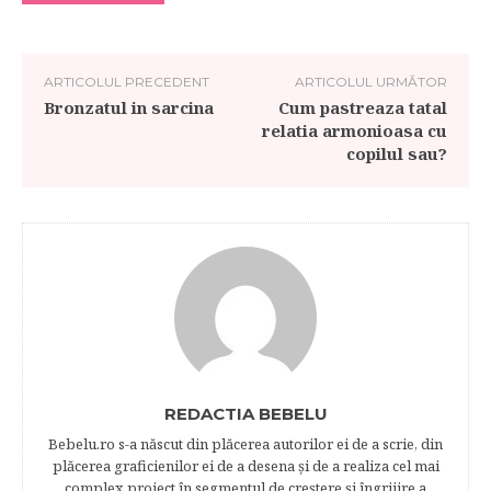
ARTICOLUL PRECEDENT
ARTICOLUL URMĂTOR
Bronzatul in sarcina
Cum pastreaza tatal
relatia armonioasa cu
copilul sau?
REDACTIA BEBELU
Bebelu.ro s-a născut din plăcerea autorilor ei de a scrie, din
plăcerea graficienilor ei de a desena şi de a realiza cel mai
complex proiect în segmentul de creştere şi îngrijire a