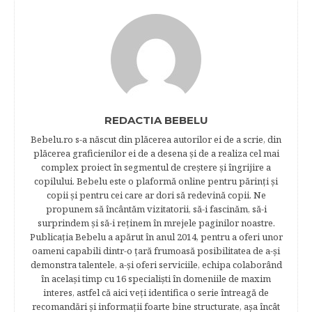
REDACTIA BEBELU
Bebelu.ro s-a născut din plăcerea autorilor ei de a scrie, din
plăcerea graficienilor ei de a desena şi de a realiza cel mai
complex proiect în segmentul de creştere şi îngrijire a
copilului. Bebelu este o plaformă online pentru părinţi şi
copii şi pentru cei care ar dori să redevină copii. Ne
propunem să încântăm vizitatorii, să-i fascinăm, să-i
surprindem şi să-i reţinem în mrejele paginilor noastre.​
Publicația Bebelu a apărut în anul 2014, pentru a oferi unor
oameni capabili dintr-o ţară frumoasă posibilitatea de a-şi
demonstra talentele, a-şi oferi serviciile, echipa colaborând
în acelaşi timp cu 16 specialişti în domeniile de maxim
interes, astfel că aici veţi identifica o serie întreagă de
recomandări şi informaţii foarte bine structurate, aşa încât