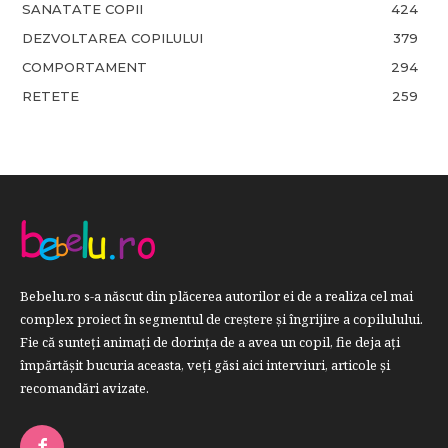
SANATATE COPII
424
DEZVOLTAREA COPILULUI
379
COMPORTAMENT
294
RETETE
259
Bebelu.ro s-a născut din plăcerea autorilor ei de a realiza cel mai
complex proiect în segmentul de creştere şi îngrijire a copilulului.
Fie că sunteţi animaţi de dorinţa de a avea un copil, fie deja aţi
împărtăşit bucuria aceasta, veți găsi aici interviuri, articole şi
recomandări avizate.