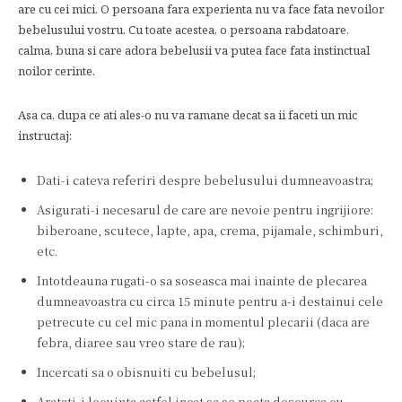
are cu cei mici. O persoana fara experienta nu va face fata nevoilor
bebelusului vostru. Cu toate acestea, o persoana rabdatoare,
calma, buna si care adora bebelusii va putea face fata instinctual
noilor cerinte.
Asa ca, dupa ce ati ales-o nu va ramane decat sa ii faceti un mic
instructaj:
Dati-i cateva referiri despre bebelusului dumneavoastra;
Asigurati-i necesarul de care are nevoie pentru ingrijiore:
biberoane, scutece, lapte, apa, crema, pijamale, schimburi,
etc.
Intotdeauna rugati-o sa soseasca mai inainte de plecarea
dumneavoastra cu circa 15 minute pentru a-i destainui cele
petrecute cu cel mic pana in momentul plecarii (daca are
febra, diaree sau vreo stare de rau);
Incercati sa o obisnuiti cu bebelusul;
Aratati-i locuinta astfel incat sa se poata descurca cu