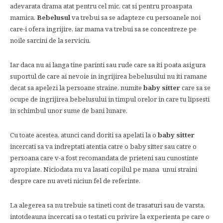
adevarata drama atat pentru cel mic, cat si pentru proaspata
mamica.
Bebelusul
va trebui sa se adapteze cu persoanele noi
care-i ofera ingrijire, iar mama va trebui sa se concentreze pe
noile sarcini de la serviciu.
Iar daca nu ai langa tine parinti sau rude care sa iti poata asigura
suportul de care ai nevoie in ingrijirea bebelusului nu iti ramane
decat sa apelezi la persoane straine, numite
baby sitter
care sa se
ocupe de ingrijirea bebelusului in timpul orelor in care tu lipsesti
in schimbul unor sume de bani lunare.
Cu toate acestea, atunci cand doriti sa apelati la o
baby sitter
incercati sa va indreptati atentia catre o baby sitter sau catre o
persoana care v-a fost recomandata de prieteni sau cunostinte
apropiate. Niciodata nu va lasati copilul pe mana unui straini
despre care nu aveti niciun fel de referinte.
La alegerea sa nu trebuie sa tineti cont de trasaturi sau de varsta,
intotdeauna incercati sa o testati cu privire la experienta pe care o