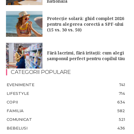
nationala
Protecție solară: ghid complet 2026
pentru alegerea corectă a SPF-ului
(15 vs. 30 vs. 50)
Fără lacrimi, fără iritații: cum alegi
șamponul perfect pentru copilul tău
CATEGORII POPULARE
EVENIMENTE
741
LIFESTYLE
714
COPII
634
FAMILIA
582
COMUNICAT
521
BEBELUSI
436