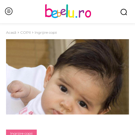
Acasă
COPII
Ingrijire copii
Ingrijire copii