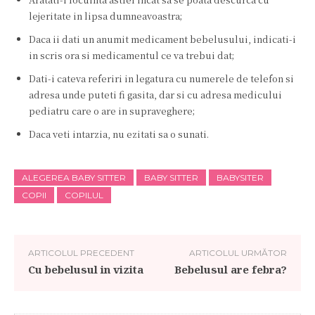
lejeritate in lipsa dumneavoastra;
Daca ii dati un anumit medicament bebelusului, indicati-i
in scris ora si medicamentul ce va trebui dat;
Dati-i cateva referiri in legatura cu numerele de telefon si
adresa unde puteti fi gasita, dar si cu adresa medicului
pediatru care o are in supraveghere;
Daca veti intarzia, nu ezitati sa o sunati.
ALEGEREA BABY SITTER
BABY SITTER
BABYSITER
COPII
COPILUL
ARTICOLUL PRECEDENT
ARTICOLUL URMĂTOR
Cu bebelusul in vizita
Bebelusul are febra?