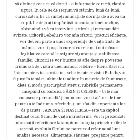
să obtineţi ceea ce vă doriţi – o informaţie corectă, clară şi
sigură. În cele 84 de secțuni vă stârnim, lună de lună,
curiozitatea, fie că sunteţi animaţi de dorinţa de a avea un
copil, fie deja aţi împărtăşit bucuria primelor clipe,
obişnuindu-vă cu interviuri, articole şi recomandări
avizate. Cititorii Bebelu.ro vor afla sfaturi, practici eficiente,
vor deveni parte a unor experienţe de viaţă trăite de
mămici, vor fi puşi la curent cu cele mai noi măsuri
legislative care să le asigure siguranţa şi stabilitatea
familiei. Cititorii se vor bucura să afle despre povestea
frumoasă de viață a unei mămici celebre – Elena Băsescu,
într-un interviu acordat în exclusivitate revistei Bebelu,vor
fi puşi în temă cu ultimele tendinţe în materie de frumuseţe,
diete şi modă parcurgând atent şi rubricile permanente
începând cu: Rubrici: PĂRINŢI CELEBRI – Cele mai
cunoscute personalităţi mondene vor fi alături de tine
pentru a te îndruma, oferindu-ţi un sfat din experienţa lor
de părinte. SARCINA ŞI NAŞTEREA – este un capitol
destinat celor 9 luni de viaţă intrauterină. Vor fi prezentate
informaţii referitoare la simptomatologia primelor zile de
sarcină, evoluţia fătului pe parcursul celor nouă luni,
analize necesare, alimentaţie, sănătate, pregătire pentru