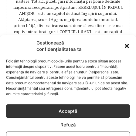
naştere. Tot aici puteti găsi informaţii preţioase dedicate
naşterii şi recuperării postpartum. BEBELUŞUL ÎN PRIMUL
ANIŞOR – este un capitol destinat îngrijirii sugarului.
Alăptarea, scorul Apgar, îngrijirea bontului ombilical,
prima băiţă, diversificarea sunt doar câteva dintre cele mai
captivante subcategorii. COPILUL 1-6 ANI – este un capitol
dedicat creşterii şi îngrijirii copilului din primul an şi până
Gestionează
la vârsta şcolară. Mămicile vor reuşi să afle cum anume să
confidențialitatea ta
se descurce cu propriul copil, cum să îl îngrijească în aşa fel
încât să crească perfect sănătos. EDUCAŢIE – este un capitol
Folosim tehnologii precum cookie-urile pentru a stoca și/sau accesa
captivant în care poţi afla cum să îţi educi copilul în aşa fel
informații despre dispozitiv. Facem acest lucru pentru a îmbunătăți
încât să poţi obţine performanţe şcolare sigure. FAMILIA –
experiența de navigare și pentru a afișa anunțuri (ne)personalizate.
este un capitol destinat vieţii de familie ce conţine o serie
Consimțământul pentru aceste tehnologii ne va permite să procesăm
întreagă de sfaturi eficiente. COPII TALENTAŢI – este un
date precum comportamentul de navigare sau ID-uri unice pe acest site.
capitol fascinant dedicat copiilor valoroși ai țării. ÎNVAŢĂ
Neconsimțământul sau retragerea consimțământului pot afecta negativ
SĂ PREVII! –sunt prezentate soluţii de prevenire a
anumite caracteristici și funcții.
anumitor probleme de sănătate ce pot afecta atât viaţa
copiilor, cât şi pe cea a părinţilor.
Acceptă
Refuză
RELATED POSTS