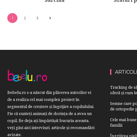
1
2
3
ARTICOL
Tracking de să
Bebelu.ro s-a născut din plăcerea autorilor ei
oferă și cum le
de a realiza cel mai complex proiect în
Semne care pot
segmentul de creştere şi îngrijire a copilulului.
de ortopedie p
Fie că sunteţi animaţi de dorinţa de a avea un
Cele mai bune 
copil, fie deja aţi împărtăşit bucuria aceasta,
familii
veți găsi aici interviuri, articole şi recomandări
avizate.
Îngrijirea pie