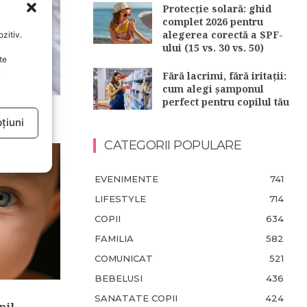
Protecție solară: ghid
complet 2026 pentru
alegerea corectă a SPF-
zitiv.
ului (15 vs. 30 vs. 50)
te
u
Fără lacrimi, fără iritații:
cum alegi șamponul
perfect pentru copilul tău
mna lui
țiuni
CATEGORII POPULARE
EVENIMENTE
741
LIFESTYLE
714
COPII
634
FAMILIA
582
COMUNICAT
521
BEBELUSI
436
SANATATE COPII
424
pil