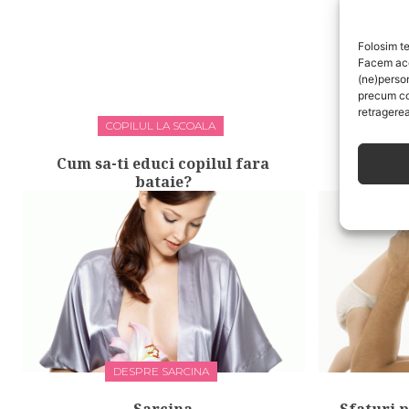
Folosim te
Facem aces
(ne)perso
precum co
retragerea
COPILUL LA SCOALA
Cum sa-ti educi copilul fara
Cum sa 
bataie?
DESPRE SARCINA
Sarcina
Sfaturi 