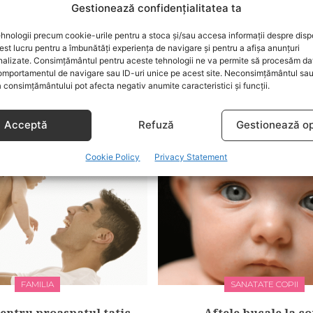
Gestionează confidențialitatea ta
hnologii precum cookie-urile pentru a stoca și/sau accesa informații despre dispo
t lucru pentru a îmbunătăți experiența de navigare și pentru a afișa anunțuri
nalizate. Consimțământul pentru aceste tehnologii ne va permite să procesăm da
mportamentul de navigare sau ID-uri unice pe acest site. Neconsimțământul sa
 consimțământului pot afecta negativ anumite caracteristici și funcții.
COMPORTAMENT
MODA
gestionezi rivalitatea
Ce poarta copiii in toa
Acceptă
Refuză
Gestionează op
dintre frati?
2011?
Cookie Policy
Privacy Statement
FAMILIA
SANATATE COPII
pentru proaspatul tatic
Aftele bucale la co