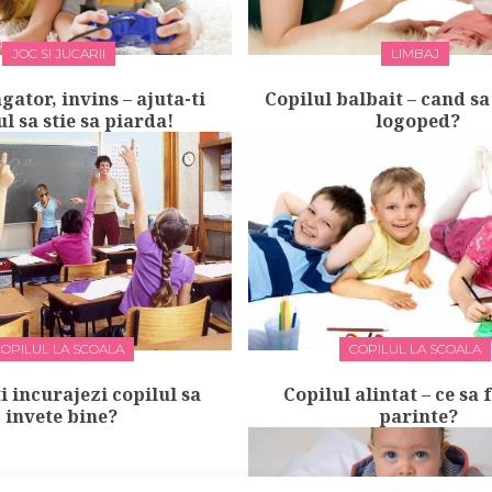
JOC SI JUCARII
LIMBAJ
gator, invins – ajuta-ti
Copilul balbait – cand sa
ul sa stie sa piarda!
logoped?
COPILUL LA SCOALA
COPILUL LA SCOALA
i incurajezi copilul sa
Copilul alintat – ce sa
invete bine?
parinte?