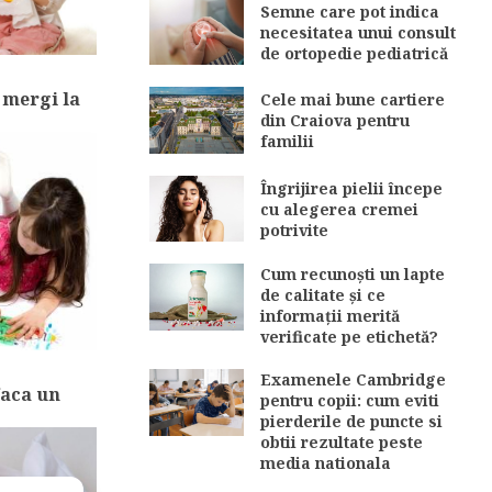
Semne care pot indica
necesitatea unui consult
de ortopedie pediatrică
 mergi la
Cele mai bune cartiere
din Craiova pentru
familii
Îngrijirea pielii începe
cu alegerea cremei
potrivite
Cum recunoști un lapte
de calitate și ce
informații merită
verificate pe etichetă?
Examenele Cambridge
 faca un
pentru copii: cum eviti
pierderile de puncte si
obtii rezultate peste
media nationala