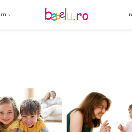
UTI
B