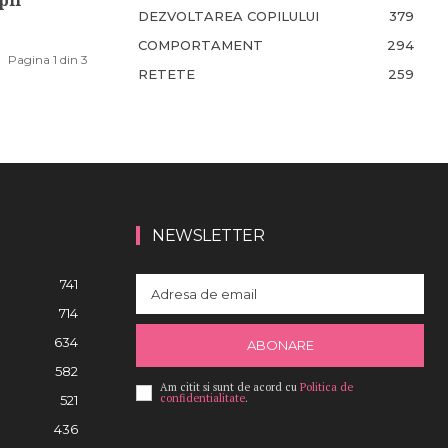
DEZVOLTAREA COPILULUI
379
COMPORTAMENT
294
Pagina 1 din 3
RETETE
259
NEWSLETTER
741
714
634
ABONARE
582
Am citit si sunt de acord cu
Politica de
confidentialitate
.
521
436