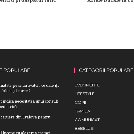
E POPULARE
CATEGORII POPULARE
nătate pe smartwatch: ce date îți
EVENIMENTE
 folosești corect?
LIFESTYLE
 indica necesitatea unui consult
COPII
ediatrică
FAMILIA
cartiere din Craiova pentru
COMUNICAT
BEBELUSI
lii începe cu alegerea cremei