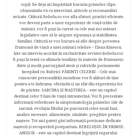
copil, fie deja aţi împărtăşit bucuria primelor clipe,
obişnuindu-vă cu interviuri, articole şi recomandări
avizate. Cititorii Bebelu.ro vor afla sfaturi, practici eficiente,
vor deveni parte a unor experienţe de viaţă trăite de
mămici, vor fi puşi la curent cu cele mai noi măsuri
legislative care să le asigure siguranţa şi stabilitatea
familiei. Cititorii se vor bucura să afle despre povestea
frumoasă de viață a unei mămici celebre – Elena Băsescu,
într-un interviu acordat în exclusivitate revistei Bebelu,vor
fi puşi în temă cu ultimele tendinţe în materie de frumuseţe,
diete şi modă parcurgând atent şi rubricile permanente
începând cu: Rubrici: PĂRINŢI CELEBRI – Cele mai
cunoscute personalităţi mondene vor fi alături de tine
pentru a te îndruma, oferindu-ţi un sfat din experienţa lor
de părinte. SARCINA ŞI NAŞTEREA – este un capitol
destinat celor 9 luni de viaţă intrauterină. Vor fi prezentate
informaţii referitoare la simptomatologia primelor zile de
sarcină, evoluţia fătului pe parcursul celor nouă luni,
analize necesare, alimentaţie, sănătate, pregătire pentru
naştere. Tot aici puteti găsi informaţii preţioase dedicate
naşterii şi recuperării postpartum. BEBELUŞUL ÎN PRIMUL
ANIŞOR – este un capitol destinat îngrijirii sugarului.