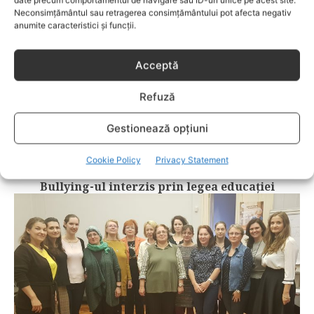
date precum comportamentul de navigare sau ID-uri unice pe acest site.
Neconsimțământul sau retragerea consimțământului pot afecta negativ
anumite caracteristici și funcții.
Acceptă
Refuză
Gestionează opțiuni
PROBLEME ADOLESCENTI
Cookie Policy
Privacy Statement
Bullying-ul interzis prin legea educaţiei