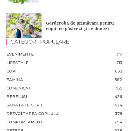
Garderoba de primăvară pentru
copii: ce păstrezi și ce donezi
CATEGORII POPULARE
EVENIMENTE
741
LIFESTYLE
713
COPII
633
FAMILIA
582
COMUNICAT
521
BEBELUSI
436
SANATATE COPII
424
DEZVOLTAREA COPILULUI
378
COMPORTAMENT
294
RETETE
259