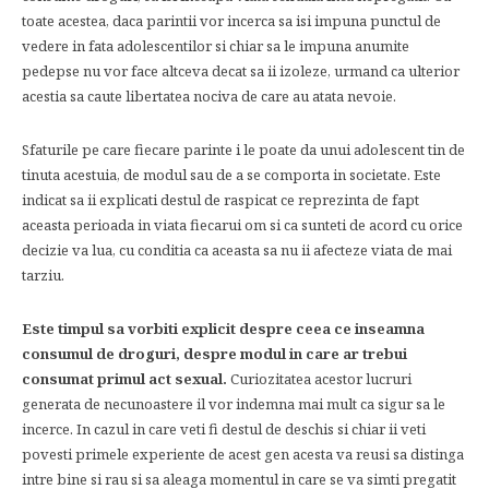
toate acestea, daca parintii vor incerca sa isi impuna punctul de
vedere in fata adolescentilor si chiar sa le impuna anumite
pedepse nu vor face altceva decat sa ii izoleze, urmand ca ulterior
acestia sa caute libertatea nociva de care au atata nevoie.
Sfaturile pe care fiecare parinte i le poate da unui adolescent tin de
tinuta acestuia, de modul sau de a se comporta in societate. Este
indicat sa ii explicati destul de raspicat ce reprezinta de fapt
aceasta perioada in viata fiecarui om si ca sunteti de acord cu orice
decizie va lua, cu conditia ca aceasta sa nu ii afecteze viata de mai
tarziu.
Este timpul sa vorbiti explicit despre ceea ce inseamna
consumul de droguri, despre modul in care ar trebui
consumat primul act sexual.
Curiozitatea acestor lucruri
generata de necunoastere il vor indemna mai mult ca sigur sa le
incerce. In cazul in care veti fi destul de deschis si chiar ii veti
povesti primele experiente de acest gen acesta va reusi sa distinga
intre bine si rau si sa aleaga momentul in care se va simti pregatit