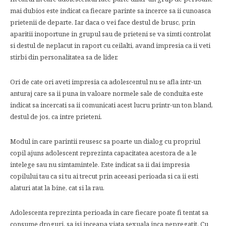
mai dubios este indicat ca fiecare parinte sa incerce sa ii cunoasca
prietenii de departe. Iar daca o vei face destul de brusc, prin
aparitii inoportune in grupul sau de prieteni se va simti controlat
si destul de neplacut in raport cu ceilalti, avand impresia ca ii veti
stirbi din personalitatea sa de lider.
Ori de cate ori aveti impresia ca adolescentul nu se afla intr-un
anturaj care sa ii puna in valoare normele sale de conduita este
indicat sa incercati sa ii comunicati acest lucru printr-un ton bland,
destul de jos, ca intre prieteni.
Modul in care parintii reusesc sa poarte un dialog cu propriul
copil ajuns adolescent reprezinta capacitatea acestora de a le
intelege sau nu simtamintele. Este indicat sa ii dai impresia
copilului tau ca si tu ai trecut prin aceeasi perioada si ca ii esti
alaturi atat la bine, cat si la rau.
Adolescenta reprezinta perioada in care fiecare poate fi tentat sa
consume droguri, sa isi inceapa viata sexuala inca nepregatit. Cu