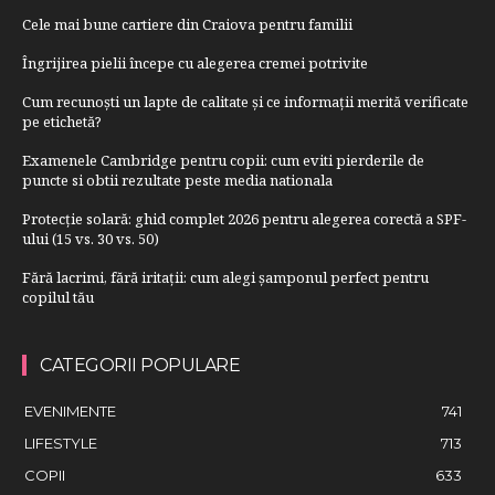
Cele mai bune cartiere din Craiova pentru familii
Îngrijirea pielii începe cu alegerea cremei potrivite
Cum recunoști un lapte de calitate și ce informații merită verificate
pe etichetă?
Examenele Cambridge pentru copii: cum eviti pierderile de
puncte si obtii rezultate peste media nationala
Protecție solară: ghid complet 2026 pentru alegerea corectă a SPF-
ului (15 vs. 30 vs. 50)
Fără lacrimi, fără iritații: cum alegi șamponul perfect pentru
copilul tău
CATEGORII POPULARE
EVENIMENTE
741
LIFESTYLE
713
COPII
633