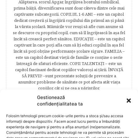
Alăptarea, scorul Apgar, îngrijirea bontului ombilical,
prima băiţă, diversificarea sunt doar câteva dintre cele mai
captivante subcategorii. COPILUL 1-6 ANI – este un capitol
dedicat creşterii şi îngrijirii copilului din primul an şi până
la vârsta şcolară. Mămicile vor reuşi să afle cum anume să
se descurce cu propriul copil, cum să îl îngrijească în aşa fel
încât să crească perfect sănătos. EDUCAŢIE – este un capitol
captivant în care poţi afla cum să îţi educi copilul în aşa fel
încât să poţi obţine performanţe şcolare sigure. FAMILIA –
este un capitol destinat vieţii de familie ce conţine o serie
întreagă de sfaturi eficiente. COPII TALENTAŢI – este un
capitol fascinant dedicat copiilor valoroși ai țării. ÎNVAŢĂ
SĂ PREVII! –sunt prezentate soluţii de prevenire a
anumitor probleme de sănătate ce pot afecta atât viaţa
copiilor, cât şi pe cea a părinţilor.
Gestionează
confidențialitatea ta
RELATED POSTS
Folosim tehnologii precum cookie-urile pentru a stoca și/sau accesa
informații despre dispozitiv. Facem acest lucru pentru a îmbunătăți
experiența de navigare și pentru a afișa anunțuri (ne)personalizate.
Consimțământul pentru aceste tehnologii ne va permite să procesăm