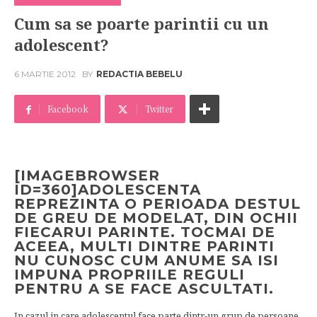
Cum sa se poarte parintii cu un
adolescent?
6 MARTIE 2012
BY
REDACTIA BEBELU
Facebook
Twitter
[IMAGEBROWSER
ID=360]ADOLESCENTA
REPREZINTA O PERIOADA DESTUL
DE GREU DE MODELAT, DIN OCHII
FIECARUI PARINTE. TOCMAI DE
ACEEA, MULTI DINTRE PARINTI
NU CUNOSC CUM ANUME SA ISI
IMPUNA PROPRIILE REGULI
PENTRU A SE FACE ASCULTATI.
In cazul in care adolescentul face parte dintr-un grup de persoane