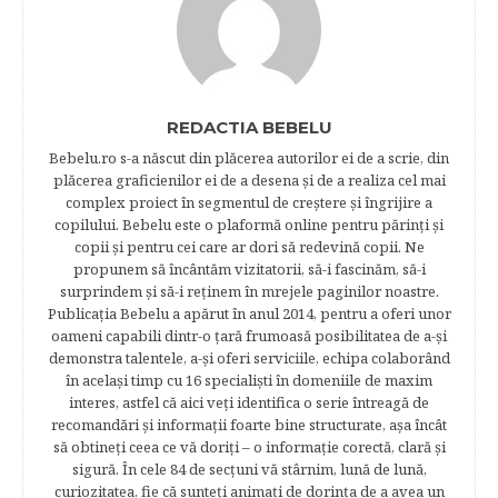
REDACTIA BEBELU
Bebelu.ro s-a născut din plăcerea autorilor ei de a scrie, din
plăcerea graficienilor ei de a desena şi de a realiza cel mai
complex proiect în segmentul de creştere şi îngrijire a
copilului. Bebelu este o plaformă online pentru părinţi şi
copii şi pentru cei care ar dori să redevină copii. Ne
propunem să încântăm vizitatorii, să-i fascinăm, să-i
surprindem şi să-i reţinem în mrejele paginilor noastre.​
Publicația Bebelu a apărut în anul 2014, pentru a oferi unor
oameni capabili dintr-o ţară frumoasă posibilitatea de a-şi
demonstra talentele, a-şi oferi serviciile, echipa colaborând
în acelaşi timp cu 16 specialişti în domeniile de maxim
interes, astfel că aici veţi identifica o serie întreagă de
recomandări şi informaţii foarte bine structurate, aşa încât
să obtineţi ceea ce vă doriţi – o informaţie corectă, clară şi
sigură. În cele 84 de secțuni vă stârnim, lună de lună,
curiozitatea, fie că sunteţi animaţi de dorinţa de a avea un