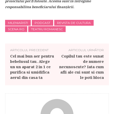
proiectului pot fi folosite. Acestea sunt în întregime
responsabilitea beneficiarului finanțării.
MILENIARISTI
PODCAST
REVISTA DE CULTURA
SCENA.RO
TEATRU ROMANESC
ARTICOLUL PRECEDENT
ARTICOLUL URMĂTOR
Cel mai bun aer pentru
Copilul tau este sunat
bebelusul tau. Alege
de numere
un un aparat 2 in 1 ce
necunoscute? Iata cum
purifica si umidifica
afli ale cui sunt si cum
aerul din casa ta
le poti bloca