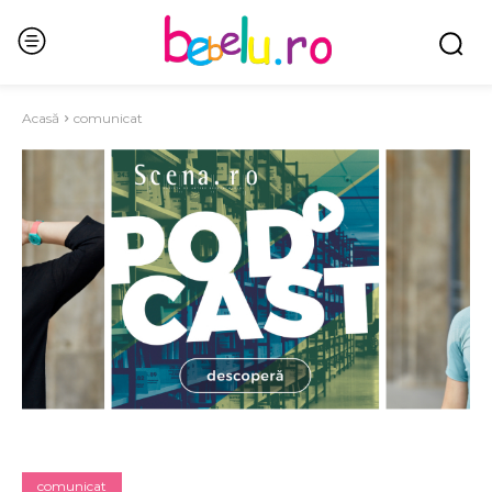
Acasă
comunicat
comunicat