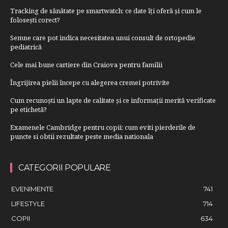
Tracking de sănătate pe smartwatch: ce date îți oferă și cum le
folosești corect?
Semne care pot indica necesitatea unui consult de ortopedie
pediatrică
Cele mai bune cartiere din Craiova pentru familii
Îngrijirea pielii începe cu alegerea cremei potrivite
Cum recunoști un lapte de calitate și ce informații merită verificate
pe etichetă?
Examenele Cambridge pentru copii: cum eviti pierderile de
puncte si obtii rezultate peste media nationala
CATEGORII POPULARE
EVENIMENTE
741
LIFESTYLE
714
COPII
634