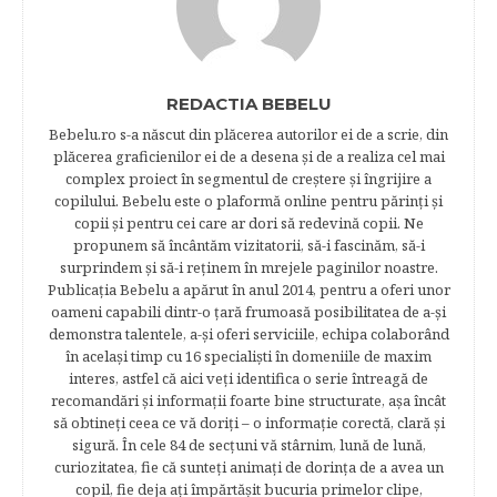
REDACTIA BEBELU
Bebelu.ro s-a născut din plăcerea autorilor ei de a scrie, din
plăcerea graficienilor ei de a desena şi de a realiza cel mai
complex proiect în segmentul de creştere şi îngrijire a
copilului. Bebelu este o plaformă online pentru părinţi şi
copii şi pentru cei care ar dori să redevină copii. Ne
propunem să încântăm vizitatorii, să-i fascinăm, să-i
surprindem şi să-i reţinem în mrejele paginilor noastre.​
Publicația Bebelu a apărut în anul 2014, pentru a oferi unor
oameni capabili dintr-o ţară frumoasă posibilitatea de a-şi
demonstra talentele, a-şi oferi serviciile, echipa colaborând
în acelaşi timp cu 16 specialişti în domeniile de maxim
interes, astfel că aici veţi identifica o serie întreagă de
recomandări şi informaţii foarte bine structurate, aşa încât
să obtineţi ceea ce vă doriţi – o informaţie corectă, clară şi
sigură. În cele 84 de secțuni vă stârnim, lună de lună,
curiozitatea, fie că sunteţi animaţi de dorinţa de a avea un
copil, fie deja aţi împărtăşit bucuria primelor clipe,