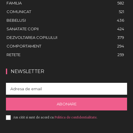
FAMILIA
582
COMUNICAT
521
BEBELUSI
436
SANATATE COPII
424
DEZVOLTAREA COPILULUI
379
COMPORTAMENT
294
RETETE
259
NEWSLETTER
ABONARE
Am citit si sunt de acord cu
Politica de confidentialitate
.