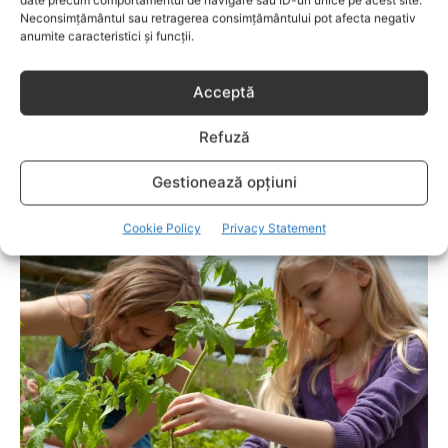
Neconsimțământul sau retragerea consimțământului pot afecta negativ
anumite caracteristici și funcții.
Acceptă
Refuză
Gestionează opțiuni
ADVERTORIALE
Cookie Policy
Privacy Statement
Trenduri ale cazinourilor online