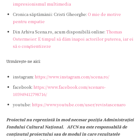
impresionismul multimedia
Cronica săptămânii: Cristi Gheorghe:
O mie de motive
pentru empatie
Din Arhiva Scena.ro, acum disponibilă online:
Thomas
Ostermeier: E timpul să dăm înapoi actorilor puterea, iar ei
să o conştientizeze
Urmărește-ne aici:
instagram:
https://www.instagram.com/scena.ro/
facebook:
https://www.facebook.com/scenaro-
105949412798716/
youtube:
https://www.youtube.com/user/revistascenaro
Proiectul nu reprezintă în mod necesar poziţia Administrației
Fondului Cultural Național. AFCN nu este responsabilă de
conținutul proiectului sau de modul în care rezultatele