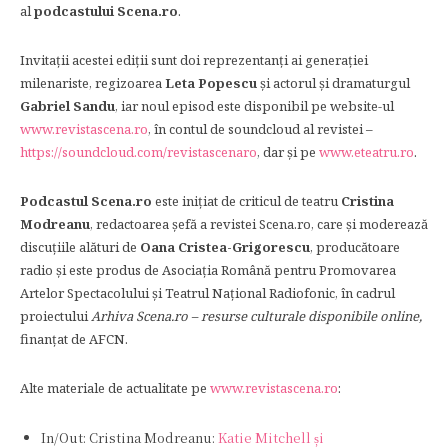
al
podcastului Scena.ro
.
Invitații acestei ediții sunt doi reprezentanți ai generației
milenariste, regizoarea
Leta Popescu
și actorul și dramaturgul
Gabriel Sandu
, iar noul episod este disponibil pe website-ul
www.revistascena.ro
, în contul de soundcloud al revistei –
https://soundcloud.com/revistascenaro
, dar și pe
www.eteatru.ro
.
Podcastul Scena.ro
este inițiat de criticul de teatru
Cristina
Modreanu
, redactoarea șefă a revistei Scena.ro, care și moderează
discuțiile alături de
Oana Cristea-Grigorescu
, producătoare
radio și este produs de Asociația Română pentru Promovarea
Artelor Spectacolului și Teatrul Național Radiofonic, în cadrul
proiectului
Arhiva Scena.ro – resurse culturale disponibile online,
finanțat de AFCN.
Alte materiale de actualitate pe
www.revistascena.ro
:
In/Out: Cristina Modreanu:
Katie Mitchell și