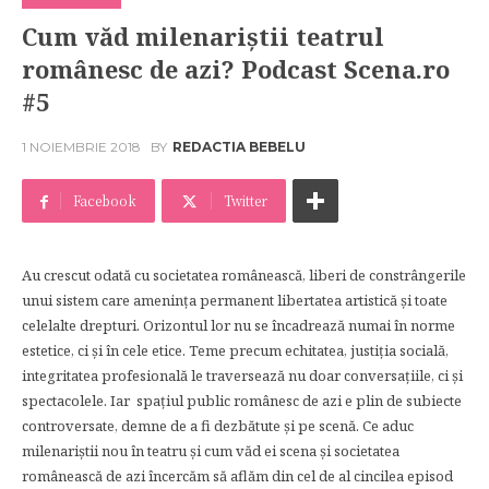
Cum văd milenariștii teatrul
românesc de azi? Podcast Scena.ro
#5
1 NOIEMBRIE 2018
BY
REDACTIA BEBELU
Facebook
Twitter
Au crescut odată cu societatea românească, liberi de constrângerile
unui sistem care amenința permanent libertatea artistică și toate
celelalte drepturi. Orizontul lor nu se încadrează numai în norme
estetice, ci și în cele etice. Teme precum echitatea, justiția socială,
integritatea profesională le traversează nu doar conversațiile, ci și
spectacolele. Iar spațiul public românesc de azi e plin de subiecte
controversate, demne de a fi dezbătute și pe scenă. Ce aduc
milenariștii nou în teatru și cum văd ei scena și societatea
românească de azi încercăm să aflăm din cel de al cincilea episod