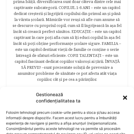
prima băiţă, diversificarea sunt doar câteva dintre cele mai
captivante subcategorii. COPILUL 1-6 ANI – este un capitol
dedicat creşterii şi îngrijirii copilului din primul an şi până
la vârsta şcolară. Mămicile vor reuşi să afle cum anume să
se descurce cu propriul copil, cum să îl îngrijească în aşa fel
încât să crească perfect sănătos. EDUCAŢIE – este un capitol
captivant în care poţi afla cum să îţi educi copilul în aşa fel
încât să poţi obţine performanţe şcolare sigure. FAMILIA –
este un capitol destinat vieţii de familie ce conţine o serie
întreagă de sfaturi eficiente. COPII TALENTAŢI – este un
capitol fascinant dedicat copiilor valoroși ai țării. ÎNVAŢĂ
SĂ PREVII! –sunt prezentate soluţii de prevenire a
anumitor probleme de sănătate ce pot afecta atât viaţa
copiilor, cât şi pe cea a părinţilor.
Gestionează
confidențialitatea ta
RELATED POSTS
Folosim tehnologii precum cookie-urile pentru a stoca și/sau accesa
informații despre dispozitiv. Facem acest lucru pentru a îmbunătăți
experiența de navigare și pentru a afișa anunțuri (ne)personalizate.
Consimțământul pentru aceste tehnologii ne va permite să procesăm
date precum comportamentul de navigare sau ID-uri unice pe acest site.