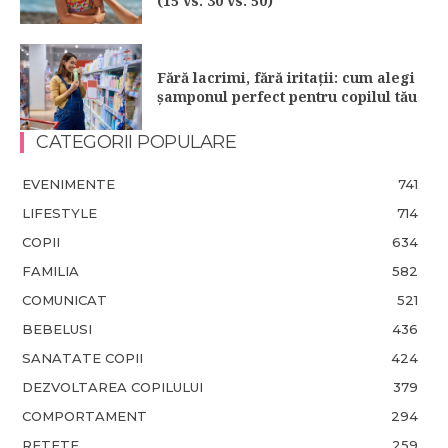
(15 vs. 30 vs. 50)
Fără lacrimi, fără iritații: cum alegi
șamponul perfect pentru copilul tău
CATEGORII POPULARE
EVENIMENTE
741
LIFESTYLE
714
COPII
634
FAMILIA
582
COMUNICAT
521
BEBELUSI
436
SANATATE COPII
424
DEZVOLTAREA COPILULUI
379
COMPORTAMENT
294
RETETE
259