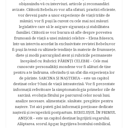
obişnuindu-vă cu interviuri, articole şi recomandări
avizate. Cititorii Bebelu.ro vor afla sfaturi, practici eficiente,
vor deveni parte a unor experienţe de viaţă trăite de
mămici, vor fi puşi la curent cu cele mai noi măsuri
legislative care să le asigure siguranţa şi stabilitatea
familiei. Cititorii se vor bucura să afle despre povestea
frumoasă de viață a unei mămici celebre – Elena Băsescu,
într-un interviu acordat în exclusivitate revistei Bebelu,vor
fi puşi în temă cu ultimele tendinţe în materie de frumuseţe,
diete şi modă parcurgând atent şi rubricile permanente
începând cu: Rubrici: PĂRINŢI CELEBRI – Cele mai
cunoscute personalităţi mondene vor fi alături de tine
pentru a te îndruma, oferindu-ţi un sfat din experienţa lor
de părinte. SARCINA ŞI NAŞTEREA – este un capitol
destinat celor 9 luni de viaţă intrauterină. Vor fi prezentate
informaţii referitoare la simptomatologia primelor zile de
sarcină, evoluţia fătului pe parcursul celor nouă luni,
analize necesare, alimentaţie, sănătate, pregătire pentru
naştere. Tot aici puteti găsi informaţii preţioase dedicate
naşterii şi recuperării postpartum. BEBELUŞUL ÎN PRIMUL
ANIŞOR – este un capitol destinat îngrijirii sugarului.
Alăptarea, scorul Apgar, îngrijirea bontului ombilical,