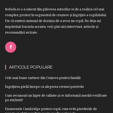
Bebelu.ro s-a născut din plăcerea autorilor ei de a realiza cel mai
complex proiect în segmentul de creştere şi îngrijire a copilulului.
Fie că sunteţi animaţi de dorinţa de a avea un copil, fie deja aţi
împărtăşit bucuria aceasta, veți găsi aici interviuri, articole şi
recomandări avizate.
ARTICOLE POPULARE
Cele mai bune cartiere din Craiova pentru familii
Îngrijirea pielii începe cu alegerea cremei potrivite
Cum recunoști un lapte de calitate și ce informații merită verificate
pe etichetă?
Examenele Cambridge pentru copii: cum eviti pierderile de