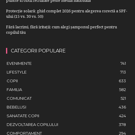
puncte si obtii rezultate peste media nationala
Protecție solară: ghid complet 2026 pentru alegerea corectă a SPF-
ului (15 vs. 30 vs. 50)
Fără lacrimi, fără iritații: cum alegi șamponul perfect pentru
copilul tău
CATEGORII POPULARE
EVENIMENTE
741
LIFESTYLE
713
COPII
633
FAMILIA
582
COMUNICAT
521
BEBELUSI
436
SANATATE COPII
424
DEZVOLTAREA COPILULUI
378
COMPORTAMENT
294