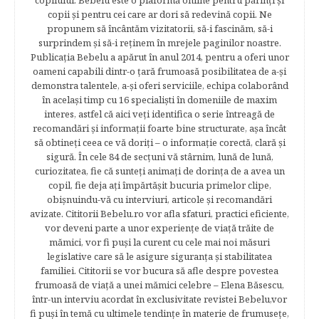
copilului. Bebelu este o plaformă online pentru părinţi şi
copii şi pentru cei care ar dori să redevină copii. Ne
propunem să încântăm vizitatorii, să-i fascinăm, să-i
surprindem şi să-i reţinem în mrejele paginilor noastre.​
Publicația Bebelu a apărut în anul 2014, pentru a oferi unor
oameni capabili dintr-o ţară frumoasă posibilitatea de a-şi
demonstra talentele, a-şi oferi serviciile, echipa colaborând
în acelaşi timp cu 16 specialişti în domeniile de maxim
interes, astfel că aici veţi identifica o serie întreagă de
recomandări şi informaţii foarte bine structurate, aşa încât
să obtineţi ceea ce vă doriţi – o informaţie corectă, clară şi
sigură. În cele 84 de secțuni vă stârnim, lună de lună,
curiozitatea, fie că sunteţi animaţi de dorinţa de a avea un
copil, fie deja aţi împărtăşit bucuria primelor clipe,
obişnuindu-vă cu interviuri, articole şi recomandări
avizate. Cititorii Bebelu.ro vor afla sfaturi, practici eficiente,
vor deveni parte a unor experienţe de viaţă trăite de
mămici, vor fi puşi la curent cu cele mai noi măsuri
legislative care să le asigure siguranţa şi stabilitatea
familiei. Cititorii se vor bucura să afle despre povestea
frumoasă de viață a unei mămici celebre – Elena Băsescu,
într-un interviu acordat în exclusivitate revistei Bebelu,vor
fi puşi în temă cu ultimele tendinţe în materie de frumuseţe,