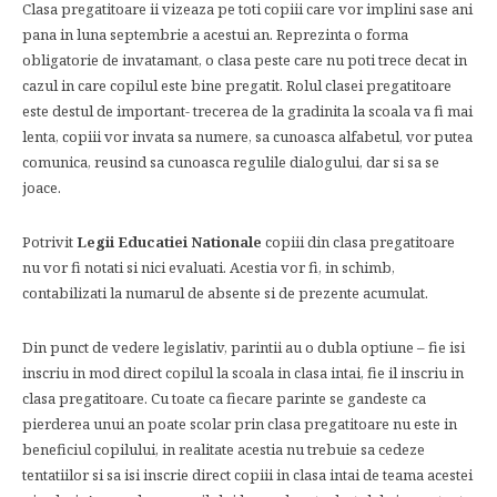
Clasa pregatitoare ii vizeaza pe toti copiii care vor implini sase ani
pana in luna septembrie a acestui an. Reprezinta o forma
obligatorie de invatamant, o clasa peste care nu poti trece decat in
cazul in care copilul este bine pregatit. Rolul clasei pregatitoare
este destul de important- trecerea de la gradinita la scoala va fi mai
lenta, copiii vor invata sa numere, sa cunoasca alfabetul, vor putea
comunica, reusind sa cunoasca regulile dialogului, dar si sa se
joace.
Potrivit
Legii Educatiei Nationale
copiii din clasa pregatitoare
nu vor fi notati si nici evaluati. Acestia vor fi, in schimb,
contabilizati la numarul de absente si de prezente acumulat.
Din punct de vedere legislativ, parintii au o dubla optiune – fie isi
inscriu in mod direct copilul la scoala in clasa intai, fie il inscriu in
clasa pregatitoare. Cu toate ca fiecare parinte se gandeste ca
pierderea unui an poate scolar prin clasa pregatitoare nu este in
beneficiul copilului, in realitate acestia nu trebuie sa cedeze
tentatiilor si sa isi inscrie direct copiii in clasa intai de teama acestei