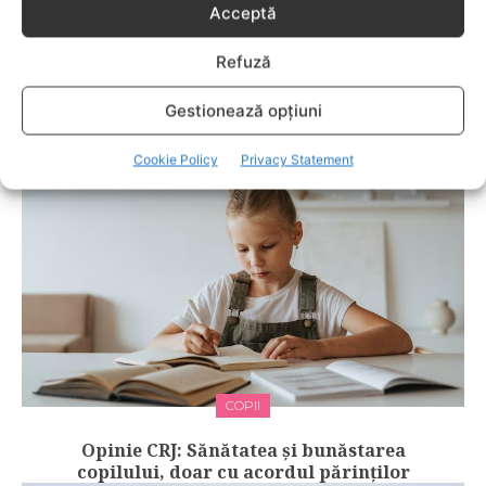
Acceptă
COPILUL LA SCOALA
Refuză
Copilul începe școala din toamnă? Cumpără-
i un smartwatch pentru copii de la
Gestionează opțiuni
Toysforkids.ro!
Cookie Policy
Privacy Statement
COPII
Opinie CRJ: Sănătatea și bunăstarea
copilului, doar cu acordul părinților