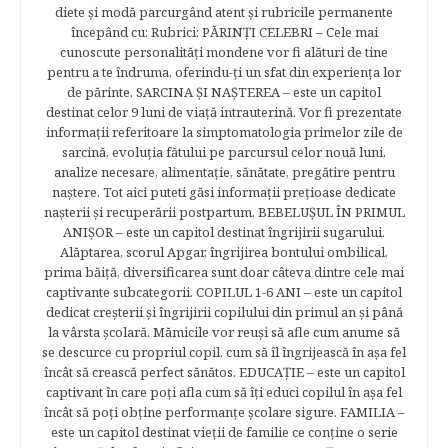
diete şi modă parcurgând atent şi rubricile permanente
începând cu: Rubrici: PĂRINŢI CELEBRI – Cele mai
cunoscute personalităţi mondene vor fi alături de tine
pentru a te îndruma, oferindu-ţi un sfat din experienţa lor
de părinte. SARCINA ŞI NAŞTEREA – este un capitol
destinat celor 9 luni de viaţă intrauterină. Vor fi prezentate
informaţii referitoare la simptomatologia primelor zile de
sarcină, evoluţia fătului pe parcursul celor nouă luni,
analize necesare, alimentaţie, sănătate, pregătire pentru
naştere. Tot aici puteti găsi informaţii preţioase dedicate
naşterii şi recuperării postpartum. BEBELUŞUL ÎN PRIMUL
ANIŞOR – este un capitol destinat îngrijirii sugarului.
Alăptarea, scorul Apgar, îngrijirea bontului ombilical,
prima băiţă, diversificarea sunt doar câteva dintre cele mai
captivante subcategorii. COPILUL 1-6 ANI – este un capitol
dedicat creşterii şi îngrijirii copilului din primul an şi până
la vârsta şcolară. Mămicile vor reuşi să afle cum anume să
se descurce cu propriul copil, cum să îl îngrijească în aşa fel
încât să crească perfect sănătos. EDUCAŢIE – este un capitol
captivant în care poţi afla cum să îţi educi copilul în aşa fel
încât să poţi obţine performanţe şcolare sigure. FAMILIA –
este un capitol destinat vieţii de familie ce conţine o serie