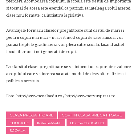
pierderi. Acomodarea copilului la scoala este destul de importanta
si tocmai de aceea este esential ca parintii sa inteleaga rolul acestei
clase nou formate, ca initiativa legislativa.
Avantajele formarii claselor pregatitoare sunt destul de mari si
pentru copiii mai mici – in acest mod copiii de sase anisori vor
parasi treptele gradinitei si vor pleca catre scoala, lasand astfel
locul liber unei noi generatii de copii.
La sfarsitul clasei pregatitoare se va intocmi un raport de evaluare
a copilului care va incerca sa arate modul de dezvoltare fizica si
psihica a acestuia.
Foto: http://www.scoalaedu.ro / http://www.servuspress.ro
CLASA PREGATITOARE
COPII IN CLASA PREGATITOARE
EDUCATIE
INVATAMANT
LEGEA EDUCATIEI
SCOALA