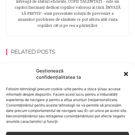
întreagă de sfaturi eficiente. COPII TALENTAŢI – este un
capitol fascinant dedicat copiilor valoroși ai țării. ÎNVAŢĂ
SĂ PREVII! –sunt prezentate soluţii de prevenire a
anumitor probleme de sănătate ce pot afecta atât viaţa
copiilor, cât şi pe cea a părinţilor.
RELATED POSTS
Gestionează
confidențialitatea ta
Folosim tehnologii precum cookie-urile pentru a stoca și/sau accesa
informații despre dispozitiv. Facem acest lucru pentru a îmbunătăți
experiența de navigare și pentru a afișa anunțuri (ne)personalizate.
Consimțământul pentru aceste tehnologii ne va permite să procesăm
date precum comportamentul de navigare sau ID-uri unice pe acest site.
Neconsimțământul sau retragerea consimțământului pot afecta negativ
anumite caracteristici și funcții.