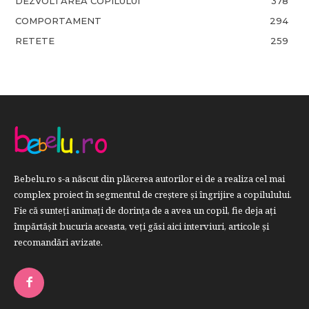
DEZVOLTAREA COPILULUI
378
COMPORTAMENT
294
RETETE
259
Bebelu.ro s-a născut din plăcerea autorilor ei de a realiza cel mai
complex proiect în segmentul de creştere şi îngrijire a copilulului.
Fie că sunteţi animaţi de dorinţa de a avea un copil, fie deja aţi
împărtăşit bucuria aceasta, veți găsi aici interviuri, articole şi
recomandări avizate.