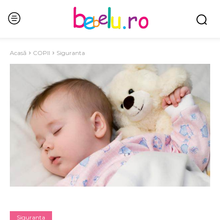
Acasă
COPII
Siguranta
Siguranta