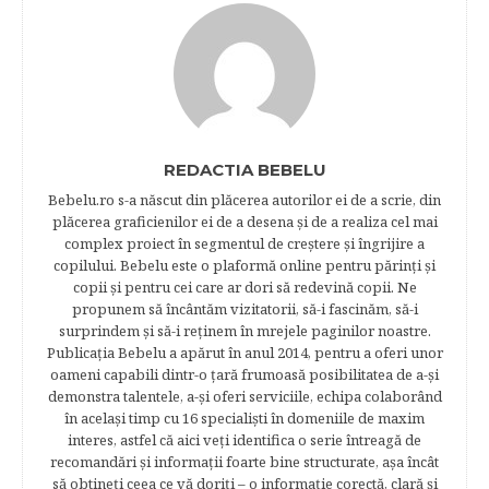
REDACTIA BEBELU
Bebelu.ro s-a născut din plăcerea autorilor ei de a scrie, din
plăcerea graficienilor ei de a desena şi de a realiza cel mai
complex proiect în segmentul de creştere şi îngrijire a
copilului. Bebelu este o plaformă online pentru părinţi şi
copii şi pentru cei care ar dori să redevină copii. Ne
propunem să încântăm vizitatorii, să-i fascinăm, să-i
surprindem şi să-i reţinem în mrejele paginilor noastre.​
Publicația Bebelu a apărut în anul 2014, pentru a oferi unor
oameni capabili dintr-o ţară frumoasă posibilitatea de a-şi
demonstra talentele, a-şi oferi serviciile, echipa colaborând
în acelaşi timp cu 16 specialişti în domeniile de maxim
interes, astfel că aici veţi identifica o serie întreagă de
recomandări şi informaţii foarte bine structurate, aşa încât
să obtineţi ceea ce vă doriţi – o informaţie corectă, clară şi