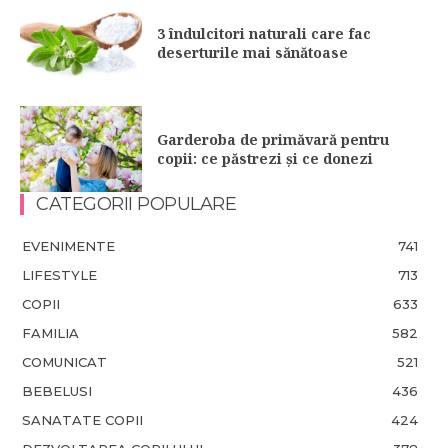
3 îndulcitori naturali care fac
deserturile mai sănătoase
Garderoba de primăvară pentru
copii: ce păstrezi și ce donezi
CATEGORII POPULARE
EVENIMENTE
741
LIFESTYLE
713
COPII
633
FAMILIA
582
COMUNICAT
521
BEBELUSI
436
SANATATE COPII
424