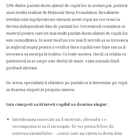
25% dintre parinti dorm alaturi de copiii lor in acelasi pat, potrivit
unui studiu realizat de National Sleep Foundation. Rezultatele
testului sunt ingrijoratoare intrucat acesti copii nu vor reusi sa
devina independenti fata de parintii lor. Cercetatorii considera ca
motivul pentru care tot mai multi parinti dorm alaturi de copiii lor
este comoditatea. In acest mod nu vor mai fi nevoiti sa se trezeasca
in mijlocul noptii pentru a verifica daca copilul este bine sau sa il
trezeasca sa mearga la toaleta. Cu toate acestea, riscul ca relatia cu
partenerul sa se surpe este destul de mare, viata sexuala fiind
profund afectata.
De aceea, specialistii ii sfatuiesc pe parinti sa ii determine pe copii
sa doarma singuri in propria camera.
Iata cum poti sa iti inveti copilul sa doarma singur:
Intotdeauna incercati sa il motivati, oferindu-i o
recompensa si sa il incurajati. Te vei putea folosi de
puterea exemplului – „copiii care au varsta ta dorm deja