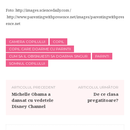
Foto: http://images.sciencedaily.com /
http://www.parentingwithpresence.net/images/parentingwithpres
ence.net
CAMERA COPILULUI
COPIL
COPIL CARE DOARME CU PARINTII
CUM SA IL OBISNUIESTI SA DOARMA SINGUR
PARINTI
SOMNUL COPILULUI
ARTICOLUL PRECEDENT
ARTICOLUL URMĂTOR
Michelle Obama a
De ce clasa
dansat cu vedetele
pregatitoare?
Disney Channel