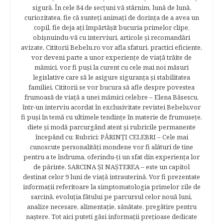
sigură. În cele 84 de secțuni vă stârnim, lună de lună,
curiozitatea, fie că sunteţi animaţi de dorinţa de a avea un
copil, fie deja aţi împărtăşit bucuria primelor clipe,
obişnuindu-vă cu interviuri, articole şi recomandări
avizate. Cititorii Bebelu.ro vor afla sfaturi, practici eficiente,
vor deveni parte a unor experienţe de viaţă trăite de
mămici, vor fi puşi la curent cu cele mai noi măsuri
legislative care să le asigure siguranţa şi stabilitatea
familiei. Cititorii se vor bucura să afle despre povestea
frumoasă de viață a unei mămici celebre – Elena Băsescu,
într-un interviu acordat în exclusivitate revistei Bebelu,vor
fi puşi în temă cu ultimele tendinţe în materie de frumuseţe,
diete şi modă parcurgând atent şi rubricile permanente
începând cu: Rubrici: PĂRINŢI CELEBRI – Cele mai
cunoscute personalităţi mondene vor fi alături de tine
pentru a te îndruma, oferindu-ţi un sfat din experienţa lor
de părinte. SARCINA ŞI NAŞTEREA – este un capitol
destinat celor 9 luni de viaţă intrauterină. Vor fi prezentate
informaţii referitoare la simptomatologia primelor zile de
sarcină, evoluţia fătului pe parcursul celor nouă luni,
analize necesare, alimentaţie, sănătate, pregătire pentru
naştere. Tot aici puteti găsi informaţii preţioase dedicate