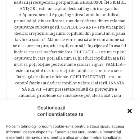
naşterii şi recuperării postpartum. BEBELUŞUL ÎN PRIMUL
ANIŞOR – este un capitol destinat îngrijirii sugarului.
Alăptarea, scorul Apgar, îngrijirea bontului ombilical,
prima băiţă, diversificarea sunt doar câteva dintre cele mai
captivante subcategorii. COPILUL 1-6 ANI – este un capitol
dedicat creşterii şi îngrijirii copilului din primul an şi până
la vârsta şcolară. Mămicile vor reuşi să afle cum anume să
se descurce cu propriul copil, cum să îl îngrijească în aşa fel
încât să crească perfect sănătos. EDUCAŢIE – este un capitol
captivant în care poţi afla cum să îţi educi copilul în aşa fel
încât să poţi obţine performanţe şcolare sigure. FAMILIA –
este un capitol destinat vieţii de familie ce conţine o serie
întreagă de sfaturi eficiente. COPII TALENTAŢI – este un
capitol fascinant dedicat copiilor valoroși ai țării. ÎNVAŢĂ
SĂ PREVII! –sunt prezentate soluţii de prevenire a
anumitor probleme de sănătate ce pot afecta atât viaţa
copiilor, cât şi pe cea a părinţilor.
Gestionează
confidențialitatea ta
Folosim tehnologii precum cookie-urile pentru a stoca și/sau accesa
RELATED POSTS
informații despre dispozitiv. Facem acest lucru pentru a îmbunătăți
experiența de navigare și pentru a afișa anunțuri (ne)personalizate.