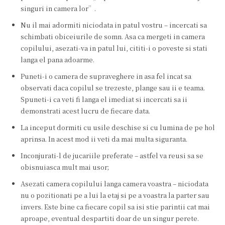
singuri in camera lor”.
Nu il mai adormiti niciodata in patul vostru – incercati sa
schimbati obiceiurile de somn. Asa ca mergeti in camera
copilului, asezati-va in patul lui, cititi-i o poveste si stati
langa el pana adoarme.
Puneti-i o camera de supraveghere in asa fel incat sa
observati daca copilul se trezeste, plange sau ii e teama.
Spuneti-i ca veti fi langa el imediat si incercati sa ii
demonstrati acest lucru de fiecare data.
La inceput dormiti cu usile deschise si cu lumina de pe hol
aprinsa. In acest mod ii veti da mai multa siguranta.
Inconjurati-l de jucariile preferate – astfel va reusi sa se
obisnuiasca mult mai usor;
Asezati camera copilului langa camera voastra – niciodata
nu o pozitionati pe a lui la etaj si pe a voastra la parter sau
invers. Este bine ca fiecare copil sa isi stie parintii cat mai
aproape, eventual despartiti doar de un singur perete.