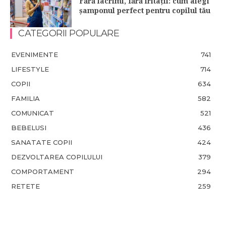
Fără lacrimi, fără iritații: cum alegi
șamponul perfect pentru copilul tău
CATEGORII POPULARE
EVENIMENTE
741
LIFESTYLE
714
COPII
634
FAMILIA
582
COMUNICAT
521
BEBELUSI
436
SANATATE COPII
424
DEZVOLTAREA COPILULUI
379
COMPORTAMENT
294
RETETE
259