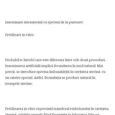
Inseminare intrauterină cu spermă de la partener;
Fertilizare in vitro.
Probabil te întrebi care este diferența între cele două proceduri.
Inseminarea artificială implică fecundarea în mod natural. Mai
precis, se introduce sperma îmbunătățită în cavitatea uterină, cu
un cateter special. Astfel, fecundația se produce natural în
trompele uterine.
Fertilizarea in vitro reprezintă transferul embrionului în cavitatea
uterină, celulele sexuale fiind fecundate în laborator. Este un