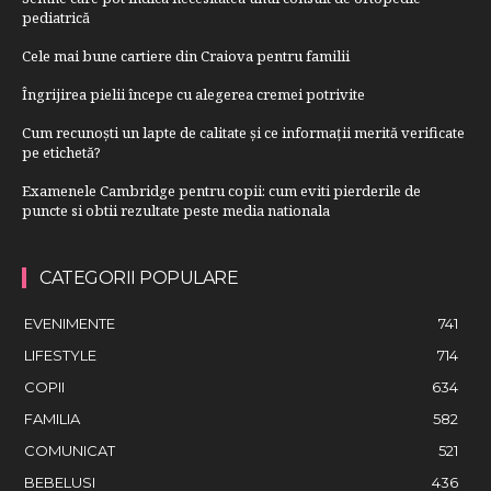
pediatrică
Cele mai bune cartiere din Craiova pentru familii
Îngrijirea pielii începe cu alegerea cremei potrivite
Cum recunoști un lapte de calitate și ce informații merită verificate
pe etichetă?
Examenele Cambridge pentru copii: cum eviti pierderile de
puncte si obtii rezultate peste media nationala
CATEGORII POPULARE
EVENIMENTE
741
LIFESTYLE
714
COPII
634
FAMILIA
582
COMUNICAT
521
BEBELUSI
436