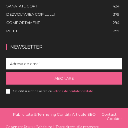
SANATATE COPII
424
DEZVOLTAREA COPILULUI
379
COMPORTAMENT
294
RETETE
259
NEWSLETTER
ABONARE
Am citit si sunt de acord cu
Politica de confidentialitate
.
Publicitate & Termeni și Condiții Articole SEO
Contact
Cookies
Copyright © 2023 Bebelu.ro | Toate drepturile rezervate.