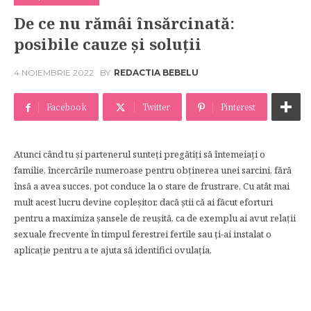
De ce nu rămâi însărcinată:
posibile cauze și soluții
4 NOIEMBRIE 2022
BY
REDACTIA BEBELU
Facebook
Twitter
Pinterest
Atunci când tu și partenerul sunteți pregătiți să întemeiați o
familie, încercările numeroase pentru obținerea unei sarcini, fără
însă a avea succes, pot conduce la o stare de frustrare. Cu atât mai
mult acest lucru devine copleșitor, dacă știi că ai făcut eforturi
pentru a maximiza șansele de reușită, ca de exemplu ai avut relații
sexuale frecvente în timpul ferestrei fertile sau ți-ai instalat o
aplicație pentru a te ajuta să identifici ovulația.