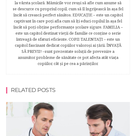
la vârsta şcolară. Mămicile vor reuşi să afle cum anume să
se descurce cu propriul copil, cum să îl îngrijească în aşa fel
încât să crească perfect sănătos. EDUCAŢIE – este un capitol
captivant în care poţi afla cum să îţi educi copilul în aşa fel
încât să poţi obţine performanţe şcolare sigure. FAMILIA –
este un capitol destinat vieţii de familie ce conţine o serie
întreagă de sfaturi eficiente. COPII TALENTAŢI – este un
capitol fascinant dedicat copiilor valoroși ai țării. ÎNVAŢĂ
SĂ PREVII! –sunt prezentate soluţii de prevenire a
anumitor probleme de sănătate ce pot afecta atât viaţa
copiilor, cât şi pe cea a părinţilor.
RELATED POSTS