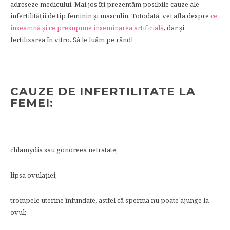
adreseze medicului. Mai jos îți prezentăm posibile cauze ale
infertilității de tip feminin și masculin. Totodată, vei afla despre
ce
înseamnă și ce presupune inseminarea artificială
, dar și
fertilizarea în vitro. Să le luăm pe rând!
CAUZE DE INFERTILITATE LA
FEMEI:
chlamydia sau gonoreea netratate;
lipsa ovulației;
trompele uterine înfundate, astfel că sperma nu poate ajunge la
ovul;