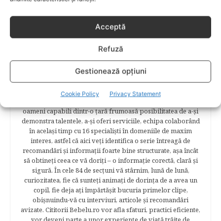
REDACTIA BEBELU
Acceptă
Bebelu.ro s-a născut din plăcerea autorilor ei de a scrie, din
plăcerea graficienilor ei de a desena şi de a realiza cel mai
Refuză
complex proiect în segmentul de creştere şi îngrijire a
copilului. Bebelu este o plaformă online pentru părinţi şi
Gestionează opțiuni
copii şi pentru cei care ar dori să redevină copii. Ne
propunem să încântăm vizitatorii, să-i fascinăm, să-i
surprindem şi să-i reţinem în mrejele paginilor noastre.​
Cookie Policy
Privacy Statement
Publicația Bebelu a apărut în anul 2014, pentru a oferi unor
oameni capabili dintr-o ţară frumoasă posibilitatea de a-şi
demonstra talentele, a-şi oferi serviciile, echipa colaborând
în acelaşi timp cu 16 specialişti în domeniile de maxim
interes, astfel că aici veţi identifica o serie întreagă de
recomandări şi informaţii foarte bine structurate, aşa încât
să obtineţi ceea ce vă doriţi – o informaţie corectă, clară şi
sigură. În cele 84 de secțuni vă stârnim, lună de lună,
curiozitatea, fie că sunteţi animaţi de dorinţa de a avea un
copil, fie deja aţi împărtăşit bucuria primelor clipe,
obişnuindu-vă cu interviuri, articole şi recomandări
avizate. Cititorii Bebelu.ro vor afla sfaturi, practici eficiente,
vor deveni parte a unor experienţe de viaţă trăite de