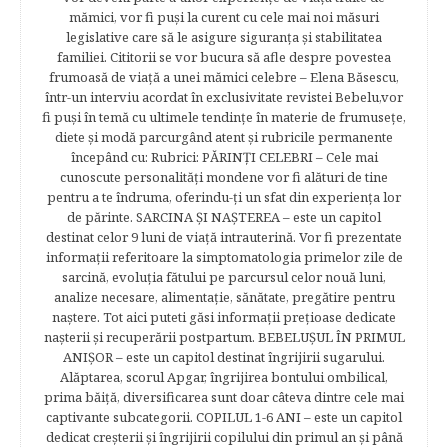
mămici, vor fi puşi la curent cu cele mai noi măsuri
legislative care să le asigure siguranţa şi stabilitatea
familiei. Cititorii se vor bucura să afle despre povestea
frumoasă de viață a unei mămici celebre – Elena Băsescu,
într-un interviu acordat în exclusivitate revistei Bebelu,vor
fi puşi în temă cu ultimele tendinţe în materie de frumuseţe,
diete şi modă parcurgând atent şi rubricile permanente
începând cu: Rubrici: PĂRINŢI CELEBRI – Cele mai
cunoscute personalităţi mondene vor fi alături de tine
pentru a te îndruma, oferindu-ţi un sfat din experienţa lor
de părinte. SARCINA ŞI NAŞTEREA – este un capitol
destinat celor 9 luni de viaţă intrauterină. Vor fi prezentate
informaţii referitoare la simptomatologia primelor zile de
sarcină, evoluţia fătului pe parcursul celor nouă luni,
analize necesare, alimentaţie, sănătate, pregătire pentru
naştere. Tot aici puteti găsi informaţii preţioase dedicate
naşterii şi recuperării postpartum. BEBELUŞUL ÎN PRIMUL
ANIŞOR – este un capitol destinat îngrijirii sugarului.
Alăptarea, scorul Apgar, îngrijirea bontului ombilical,
prima băiţă, diversificarea sunt doar câteva dintre cele mai
captivante subcategorii. COPILUL 1-6 ANI – este un capitol
dedicat creşterii şi îngrijirii copilului din primul an şi până