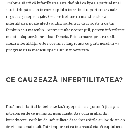
Trebuie să știi că infertilitatea este definită ca lipsa apariției unei
sarcini după un an în care cuplul a întreținut raporturi sexuale
regulate și neprotejate. Ceea ce trebuie să mai știi este că
infertilitatea poate afecta ambii parteneri, deci poate fi de tip
feminin sau masculin. Contrar multor concepții, pentru infertilitate
nu este răspunzătoare doar femeia. Prin urmare, pentru a afla
cauza infertilității, este necesar ca împreună cu partenerul să vă
programați la medicul specialist în infertilitate.
CE CAUZEAZĂ INFERTILITATEA?
Dacă mult doritul bebeluș se lasă așteptat, cu siguranță ți-ai pus
întrebarea de ce nu rămâi însărcinată. Așa cum ai aflat din
introducere, vorbim de infertilitate dacă încercările au loc de un an
de zile sau mai mult. Este important ca în această etapă cuplul sa se