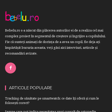
Bebelu.ro s-a născut din plăcerea autorilor ei de a realiza cel mai
complex proiect în segmentul de creştere şi îngrijire a copilulului.
Fie că sunteţi animaţi de dorinţa de a avea un copil, fie deja aţi
împărtăşit bucuria aceasta, veți găsi aici interviuri, articole şi
recomandări avizate.
ARTICOLE POPULARE
Tracking de sănătate pe smartwatch: ce date îți oferă și cum le
folosești corect?
Semne care pot indica necesitatea unui consult de ortopedie