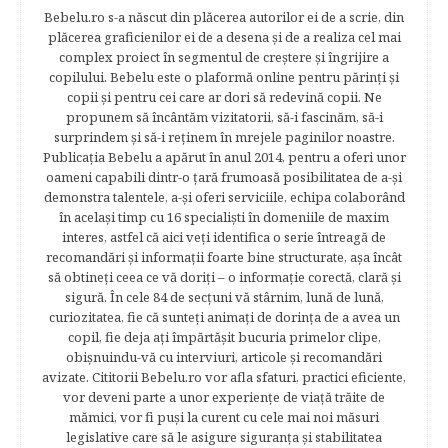
Bebelu.ro s-a născut din plăcerea autorilor ei de a scrie, din
plăcerea graficienilor ei de a desena şi de a realiza cel mai
complex proiect în segmentul de creştere şi îngrijire a
copilului. Bebelu este o plaformă online pentru părinţi şi
copii şi pentru cei care ar dori să redevină copii. Ne
propunem să încântăm vizitatorii, să-i fascinăm, să-i
surprindem şi să-i reţinem în mrejele paginilor noastre.​
Publicația Bebelu a apărut în anul 2014, pentru a oferi unor
oameni capabili dintr-o ţară frumoasă posibilitatea de a-şi
demonstra talentele, a-şi oferi serviciile, echipa colaborând
în acelaşi timp cu 16 specialişti în domeniile de maxim
interes, astfel că aici veţi identifica o serie întreagă de
recomandări şi informaţii foarte bine structurate, aşa încât
să obtineţi ceea ce vă doriţi – o informaţie corectă, clară şi
sigură. În cele 84 de secțuni vă stârnim, lună de lună,
curiozitatea, fie că sunteţi animaţi de dorinţa de a avea un
copil, fie deja aţi împărtăşit bucuria primelor clipe,
obişnuindu-vă cu interviuri, articole şi recomandări
avizate. Cititorii Bebelu.ro vor afla sfaturi, practici eficiente,
vor deveni parte a unor experienţe de viaţă trăite de
mămici, vor fi puşi la curent cu cele mai noi măsuri
legislative care să le asigure siguranţa şi stabilitatea