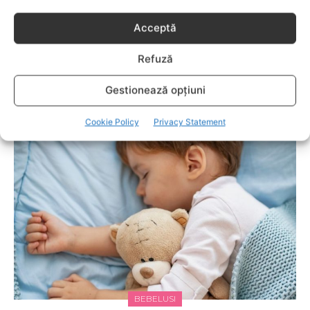
Acceptă
Refuză
BEBELUSI
Gestionează opțiuni
Ce trebuie schimbat în dormitor atunci când
bebe doarme cu părinţii
Cookie Policy
Privacy Statement
BEBELUSI