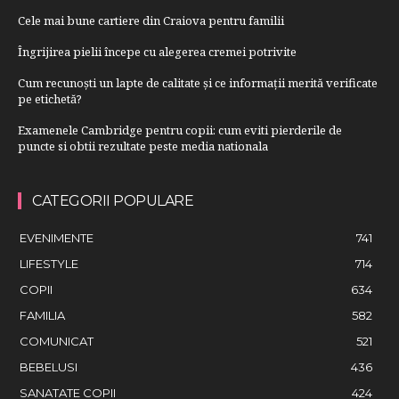
Cele mai bune cartiere din Craiova pentru familii
Îngrijirea pielii începe cu alegerea cremei potrivite
Cum recunoști un lapte de calitate și ce informații merită verificate
pe etichetă?
Examenele Cambridge pentru copii: cum eviti pierderile de
puncte si obtii rezultate peste media nationala
CATEGORII POPULARE
EVENIMENTE
741
LIFESTYLE
714
COPII
634
FAMILIA
582
COMUNICAT
521
BEBELUSI
436
SANATATE COPII
424