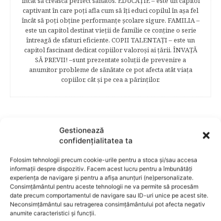
încât să crească perfect sănătos. EDUCAŢIE – este un capitol
captivant în care poţi afla cum să îţi educi copilul în aşa fel
încât să poţi obţine performanţe şcolare sigure. FAMILIA –
este un capitol destinat vieţii de familie ce conţine o serie
întreagă de sfaturi eficiente. COPII TALENTAŢI – este un
capitol fascinant dedicat copiilor valoroși ai țării. ÎNVAŢĂ
SĂ PREVII! –sunt prezentate soluţii de prevenire a
anumitor probleme de sănătate ce pot afecta atât viaţa
copiilor, cât şi pe cea a părinţilor.
RELATED POSTS
Gestionează
confidențialitatea ta
Folosim tehnologii precum cookie-urile pentru a stoca și/sau accesa
informații despre dispozitiv. Facem acest lucru pentru a îmbunătăți
experiența de navigare și pentru a afișa anunțuri (ne)personalizate.
Consimțământul pentru aceste tehnologii ne va permite să procesăm
date precum comportamentul de navigare sau ID-uri unice pe acest site.
Neconsimțământul sau retragerea consimțământului pot afecta negativ
anumite caracteristici și funcții.