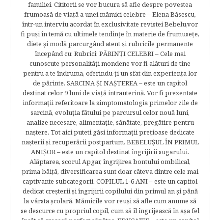
familiei. Cititorii se vor bucura să afle despre povestea
frumoasă de viață a unei mămici celebre – Elena Băsescu,
într-un interviu acordat în exclusivitate revistei Bebelu,vor
fi puşi în temă cu ultimele tendinţe în materie de frumuseţe,
diete şi modă parcurgând atent şi rubricile permanente
începând cu: Rubrici: PĂRINŢI CELEBRI – Cele mai
cunoscute personalităţi mondene vor fi alături de tine
pentru a te îndruma, oferindu-ţi un sfat din experienţa lor
de părinte. SARCINA ŞI NAŞTEREA – este un capitol
destinat celor 9 luni de viaţă intrauterină. Vor fi prezentate
informaţii referitoare la simptomatologia primelor zile de
sarcină, evoluţia fătului pe parcursul celor nouă luni,
analize necesare, alimentaţie, sănătate, pregătire pentru
naştere. Tot aici puteti găsi informaţii preţioase dedicate
naşterii şi recuperării postpartum. BEBELUŞUL ÎN PRIMUL
ANIŞOR – este un capitol destinat îngrijirii sugarului.
Alăptarea, scorul Apgar, îngrijirea bontului ombilical,
prima băiţă, diversificarea sunt doar câteva dintre cele mai
captivante subcategorii. COPILUL 1-6 ANI – este un capitol
dedicat creşterii şi îngrijirii copilului din primul an şi până
la vârsta şcolară. Mămicile vor reuşi să afle cum anume să
se descurce cu propriul copil, cum să îl îngrijească în aşa fel