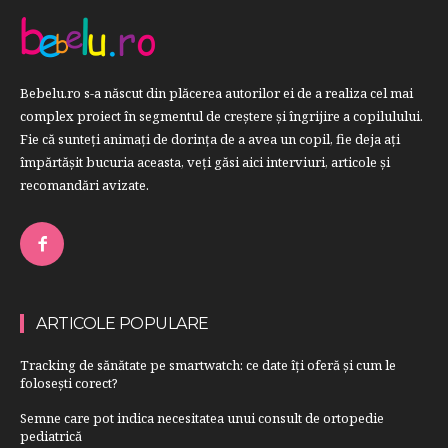
Bebelu.ro s-a născut din plăcerea autorilor ei de a realiza cel mai
complex proiect în segmentul de creştere şi îngrijire a copilulului.
Fie că sunteţi animaţi de dorinţa de a avea un copil, fie deja aţi
împărtăşit bucuria aceasta, veți găsi aici interviuri, articole şi
recomandări avizate.
ARTICOLE POPULARE
Tracking de sănătate pe smartwatch: ce date îți oferă și cum le
folosești corect?
Semne care pot indica necesitatea unui consult de ortopedie
pediatrică