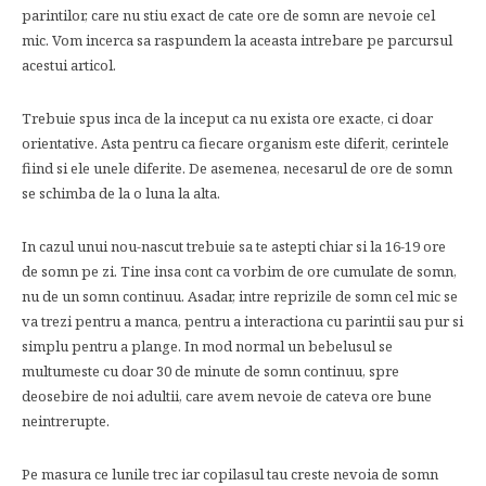
parintilor, care nu stiu exact de cate ore de somn are nevoie cel
mic. Vom incerca sa raspundem la aceasta intrebare pe parcursul
acestui articol.
Trebuie spus inca de la inceput ca nu exista ore exacte, ci doar
orientative. Asta pentru ca fiecare organism este diferit, cerintele
fiind si ele unele diferite. De asemenea, necesarul de ore de somn
se schimba de la o luna la alta.
In cazul unui nou-nascut trebuie sa te astepti chiar si la 16-19 ore
de somn pe zi. Tine insa cont ca vorbim de ore cumulate de somn,
nu de un somn continuu. Asadar, intre reprizile de somn cel mic se
va trezi pentru a manca, pentru a interactiona cu parintii sau pur si
simplu pentru a plange. In mod normal un bebelusul se
multumeste cu doar 30 de minute de somn continuu, spre
deosebire de noi adultii, care avem nevoie de cateva ore bune
neintrerupte.
Pe masura ce lunile trec iar copilasul tau creste nevoia de somn