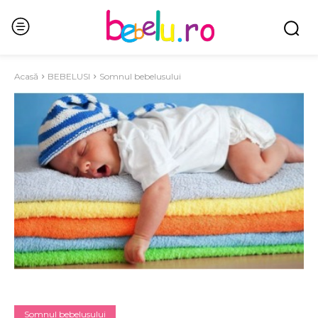
Acasă
BEBELUSI
Somnul bebelusului
Somnul bebelusului