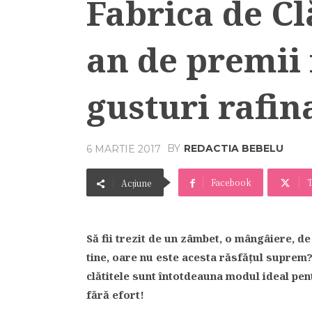
Fabrica de Clă
an de premii 
gusturi rafin
BY
REDACTIA BEBELU
6 MARTIE 2017
Facebook
T
Acțiune
Să fii trezit de un zâmbet, o mângâiere, de
tine, oare nu este acesta răsfățul suprem?
clătitele sunt întotdeauna modul ideal pentr
fără efort!