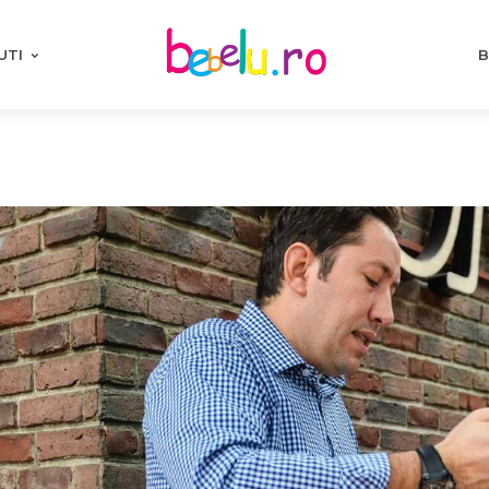
UTI
B