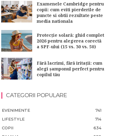
Examenele Cambridge pentru
copii: cum eviti pierderile de
puncte si obtii rezultate peste
media nationala
Protecție solară: ghid complet
2026 pentru alegerea corectă
a SPF-ului (15 vs. 30 vs. 50)
Fără lacrimi, fără iritații: cum
alegi șamponul perfect pentru
copilul tău
CATEGORII POPULARE
EVENIMENTE
741
LIFESTYLE
714
COPII
634