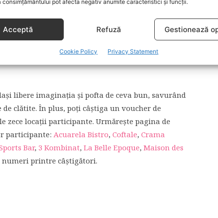
 consimțământului pot afecta negativ anumite caracteristici și funcții.
Acceptă
Refuză
Gestionează op
Cookie Policy
Privacy Statement
 lași libere imaginația și pofta de ceva bun, savurând
e clătite. În plus, poți câștiga un voucher de
le zece locații participante. Urmărește pagina de
r participante:
Acuarela Bistro
,
Coftale
,
Crama
Sports Bar
,
3 Kombinat
,
La Belle Epoque
,
Maison des
te numeri printre câștigători.