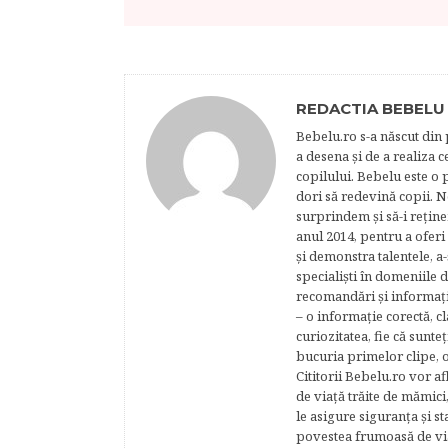
REDACTIA BEBELU
Bebelu.ro s-a născut din p
a desena şi de a realiza 
copilului. Bebelu este o 
dori să redevină copii. N
surprindem şi să-i reţine
anul 2014, pentru a oferi
şi demonstra talentele, a-
specialişti în domeniile d
recomandări şi informaţii 
– o informaţie corectă, cl
curiozitatea, fie că sunte
bucuria primelor clipe, o
Cititorii Bebelu.ro vor af
de viaţă trăite de mămici,
le asigure siguranţa şi st
povestea frumoasă de via