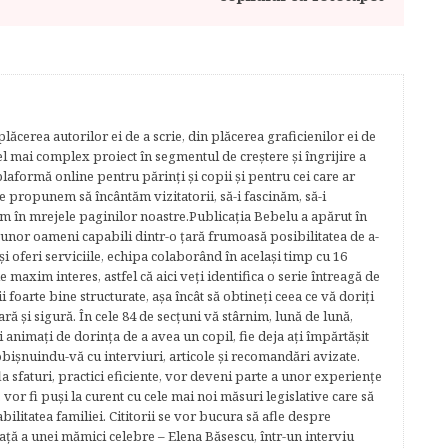
lăcerea autorilor ei de a scrie, din plăcerea graficienilor ei de
cel mai complex proiect în segmentul de creştere şi îngrijire a
plaformă online pentru părinţi şi copii şi pentru cei care ar
e propunem să încântăm vizitatorii, să-i fascinăm, să-i
m în mrejele paginilor noastre.​ Publicația Bebelu a apărut în
 unor oameni capabili dintr-o ţară frumoasă posibilitatea de a-
şi oferi serviciile, echipa colaborând în acelaşi timp cu 16
e maxim interes, astfel că aici veţi identifica o serie întreagă de
foarte bine structurate, aşa încât să obtineţi ceea ce vă doriţi
ară şi sigură. În cele 84 de secțuni vă stârnim, lună de lună,
ţi animaţi de dorinţa de a avea un copil, fie deja aţi împărtăşit
bişnuindu-vă cu interviuri, articole şi recomandări avizate.
la sfaturi, practici eficiente, vor deveni parte a unor experienţe
 vor fi puşi la curent cu cele mai noi măsuri legislative care să
abilitatea familiei. Cititorii se vor bucura să afle despre
ță a unei mămici celebre – Elena Băsescu, într-un interviu