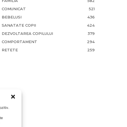
FAMILIA
582
COMUNICAT
521
BEBELUSI
436
SANATATE COPII
424
DEZVOLTAREA COPILULUI
379
COMPORTAMENT
294
RETETE
259
zitiv.
te
u