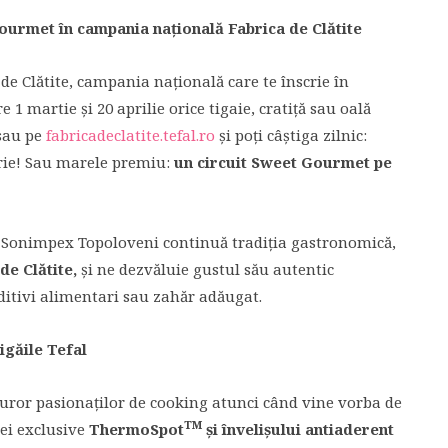
ourmet în campania națională Fab
rica de Clătite
 de Clătite, campania națională care te înscrie în
1 martie și 20 aprilie orice tigaie, cratiță sau oală
 sau pe
fabricadeclatite.tefal.ro
și poți câștiga zilnic:
orie! Sau marele premiu:
un circuit Sweet Gourmet pe
e Sonimpex Topoloveni continuă tradiția gastronomică,
de Clătite,
și ne dezvăluie gustul său autentic
ditivi alimentari sau zahăr adăugat.
tigăile Tefal
turor pasionaților de cooking atunci când vine vorba de
TM
iei exclusive
ThermoSpot
și învelișului antiaderent