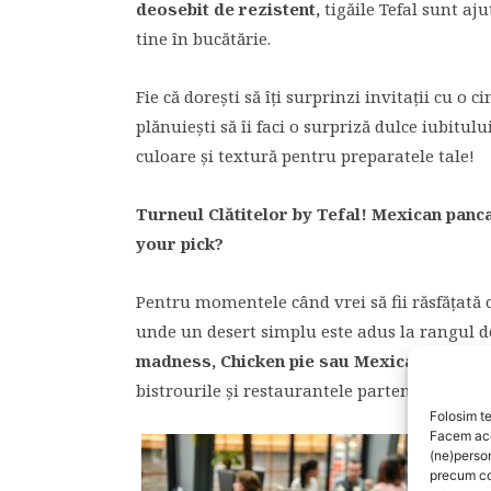
deosebit de rezistent,
tigăile Tefal sunt aj
tine în bucătărie.
Fie că dorești să îți surprinzi invitații cu o 
plănuiești să îi faci o surpriză dulce iubitul
culoare și textură pentru preparatele tale!
Turneul Clătitelor
by Tefal!
Mexican panca
your pick?
Pentru momentele când vrei să fii răsfățată c
unde un desert simplu este adus la rangul d
madness, Chicken pie sau Mexican Pancak
bistrourile și restaurantele partenere din Bu
Folosim te
Facem aces
(ne)perso
precum co