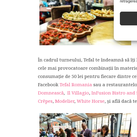
retragerea
În cadrul turneului, Tefal te îndeamnă să îți
cele mai provocatoare combinații în materie d
consumație de 50 lei pentru fiecare dintre ce
Facebook
Tefal Romania
sau a restaurantelo
Domnească
,
Il Villagio
,
InFusion Bistro and 
Crêpes
,
Modelier
,
White Horse
, și află dacă 