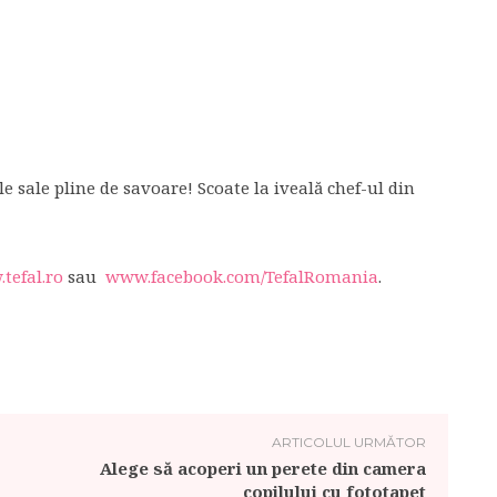
le sale pline de savoare! Scoate la iveală chef-ul din
tefal.ro
sau
www.facebook.com/TefalRomania
.
ARTICOLUL URMĂTOR
Alege să acoperi un perete din camera
copilului cu fototapet