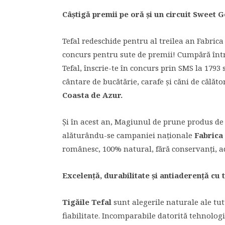
Câștigă premii pe or
ă și un circuit
Sweet G
Tefal redeschide pentru al treilea an Fabrica
concurs pentru sute de premii! Cumpără între 
Tefal, înscrie-te în concurs prin SMS la 1793
cântare de bucătărie, carafe și căni de călăt
Coasta de Azur.
Și în acest an, Magiunul de prune produs d
alăturându-se campaniei naționale
Fabrica 
românesc, 100% natural, fără conservanți, a
Excelen
ță
, durabilitate și antiaderență cu 
Tig
ăile
Tefal
sunt alegerile naturale ale tu
fiabilitate. Incomparabile datorită tehnolog