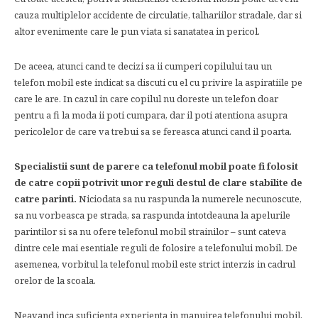
cauza multiplelor accidente de circulatie, talhariilor stradale, dar si
altor evenimente care le pun viata si sanatatea in pericol.
De aceea, atunci cand te decizi sa ii cumperi copilului tau un
telefon mobil este indicat sa discuti cu el cu privire la aspiratiile pe
care le are. In cazul in care copilul nu doreste un telefon doar
pentru a fi la moda ii poti cumpara, dar il poti atentiona asupra
pericolelor de care va trebui sa se fereasca atunci cand il poarta.
Specialistii sunt de parere ca telefonul mobil poate fi folosit
de catre copii potrivit unor reguli destul de clare stabilite de
catre parinti.
Niciodata sa nu raspunda la numerele necunoscute,
sa nu vorbeasca pe strada, sa raspunda intotdeauna la apelurile
parintilor si sa nu ofere telefonul mobil strainilor – sunt cateva
dintre cele mai esentiale reguli de folosire a telefonului mobil. De
asemenea, vorbitul la telefonul mobil este strict interzis in cadrul
orelor de la scoala.
Neavand inca suficienta experienta in manuirea telefonului mobil,