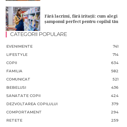
Fără lacrimi, fără iritații: cum alegi
șamponul perfect pentru copilul tău
CATEGORII POPULARE
EVENIMENTE
741
LIFESTYLE
714
COPII
634
FAMILIA
582
COMUNICAT
521
BEBELUSI
436
SANATATE COPII
424
DEZVOLTAREA COPILULUI
379
COMPORTAMENT
294
RETETE
259