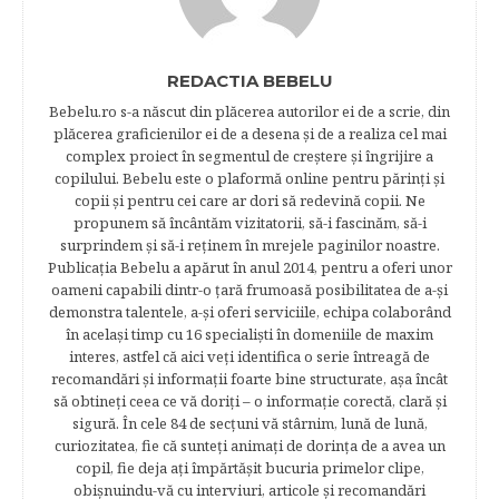
REDACTIA BEBELU
Bebelu.ro s-a născut din plăcerea autorilor ei de a scrie, din
plăcerea graficienilor ei de a desena şi de a realiza cel mai
complex proiect în segmentul de creştere şi îngrijire a
copilului. Bebelu este o plaformă online pentru părinţi şi
copii şi pentru cei care ar dori să redevină copii. Ne
propunem să încântăm vizitatorii, să-i fascinăm, să-i
surprindem şi să-i reţinem în mrejele paginilor noastre.​
Publicația Bebelu a apărut în anul 2014, pentru a oferi unor
oameni capabili dintr-o ţară frumoasă posibilitatea de a-şi
demonstra talentele, a-şi oferi serviciile, echipa colaborând
în acelaşi timp cu 16 specialişti în domeniile de maxim
interes, astfel că aici veţi identifica o serie întreagă de
recomandări şi informaţii foarte bine structurate, aşa încât
să obtineţi ceea ce vă doriţi – o informaţie corectă, clară şi
sigură. În cele 84 de secțuni vă stârnim, lună de lună,
curiozitatea, fie că sunteţi animaţi de dorinţa de a avea un
copil, fie deja aţi împărtăşit bucuria primelor clipe,
obişnuindu-vă cu interviuri, articole şi recomandări