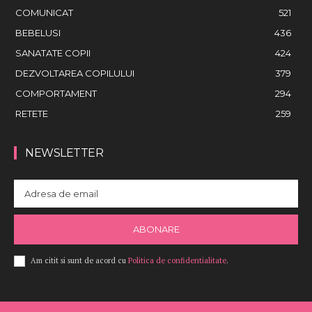
COMUNICAT
521
BEBELUSI
436
SANATATE COPII
424
DEZVOLTAREA COPILULUI
379
COMPORTAMENT
294
RETETE
259
NEWSLETTER
ABONARE
Am citit si sunt de acord cu
Politica de confidentialitate
.