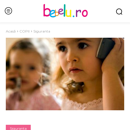
Acasă
COPII
Siguranta
Siguranta