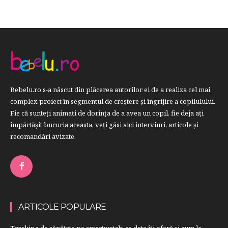
Bebelu.ro s-a născut din plăcerea autorilor ei de a realiza cel mai
complex proiect în segmentul de creştere şi îngrijire a copilulului.
Fie că sunteţi animaţi de dorinţa de a avea un copil, fie deja aţi
împărtăşit bucuria aceasta, veți găsi aici interviuri, articole şi
recomandări avizate.
ARTICOLE POPULARE
Tracking de sănătate pe smartwatch: ce date îți oferă și cum le