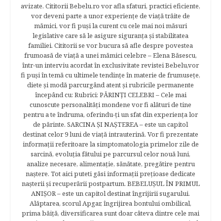
avizate. Cititorii Bebelu.ro vor afla sfaturi, practici eficiente,
vor deveni parte a unor experienţe de viaţă trăite de
mămici, vor fi puşi la curent cu cele mai noi măsuri
legislative care să le asigure siguranţa şi stabilitatea
familiei. Cititorii se vor bucura să afle despre povestea
frumoasă de viață a unei mămici celebre – Elena Băsescu,
într-un interviu acordat în exclusivitate revistei Bebelu,vor
fi puşi în temă cu ultimele tendinţe în materie de frumuseţe,
diete şi modă parcurgând atent şi rubricile permanente
începând cu: Rubrici: PĂRINŢI CELEBRI – Cele mai
cunoscute personalităţi mondene vor fi alături de tine
pentru a te îndruma, oferindu-ţi un sfat din experienţa lor
de părinte. SARCINA ŞI NAŞTEREA – este un capitol
destinat celor 9 luni de viaţă intrauterină. Vor fi prezentate
informaţii referitoare la simptomatologia primelor zile de
sarcină, evoluţia fătului pe parcursul celor nouă luni,
analize necesare, alimentaţie, sănătate, pregătire pentru
naştere. Tot aici puteti găsi informaţii preţioase dedicate
naşterii şi recuperării postpartum. BEBELUŞUL ÎN PRIMUL
ANIŞOR – este un capitol destinat îngrijirii sugarului.
Alăptarea, scorul Apgar, îngrijirea bontului ombilical,
prima băiţă, diversificarea sunt doar câteva dintre cele mai