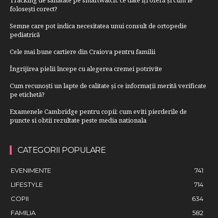
folosești corect?
Semne care pot indica necesitatea unui consult de ortopedie
pediatrică
Cele mai bune cartiere din Craiova pentru familii
Îngrijirea pielii începe cu alegerea cremei potrivite
Cum recunoști un lapte de calitate și ce informații merită verificate
pe etichetă?
Examenele Cambridge pentru copii: cum eviti pierderile de
puncte si obtii rezultate peste media nationala
CATEGORII POPULARE
EVENIMENTE
741
LIFESTYLE
714
COPII
634
FAMILIA
582