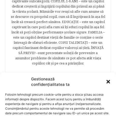
captivante subcategorii. COPILUL 1-6 ANI – este un capitol
dedicat creşterii şi îngrijirii copilului din primul an şi până
la vârsta şcolară. Mămicile vor reuşi să afle cum anume să
se descurce cu propriul copil, cum să îl îngrijească în aşa fel
încât să crească perfect sănătos. EDUCAŢIE – este un capitol
captivant în care poţi afla cum să îţi educi copilul în aşa fel
încât să poţi obţine performanţe şcolare sigure. FAMILIA –
este un capitol destinat vieţii de familie ce conţine o serie
întreagă de sfaturi eficiente. COPII TALENTAŢI – este un
capitol fascinant dedicat copiilor valoroși ai țării. ÎNVAŢĂ
SĂ PREVII! –sunt prezentate soluţii de prevenire a
anumitor probleme de sănătate ce pot afecta atât viaţa
copiilor, cât şi pe cea a părinţilor.
Gestionează
confidențialitatea ta
RELATED POSTS
Folosim tehnologii precum cookie-urile pentru a stoca și/sau accesa
informații despre dispozitiv. Facem acest lucru pentru a îmbunătăți
experiența de navigare și pentru a afișa anunțuri (ne)personalizate.
Consimțământul pentru aceste tehnologii ne va permite să procesăm
date precum comportamentul de navigare sau ID-uri unice pe acest site.