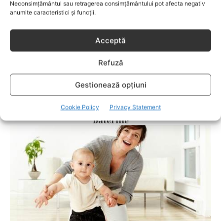
Neconsimțământul sau retragerea consimțământului pot afecta negativ
anumite caracteristici și funcții.
Acceptă
Refuză
Gestionează opțiuni
BEBELUSI
Cookie Policy
Privacy Statement
Măsuri de siguranța pentru bebeluși în casă:
bateriile