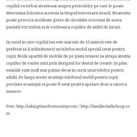
copilul va trebui atentionat asupra pericolelor pe care le poate
determina folosirea acestuia in timpul traversarii strazii. Neatentia
poate provoca accidente grave de circulatie si tocmai de aceea
parintii vor trebui sa le vorbeasca copiilor de astfel de lucuri.
In cazul in care copilul tau este mai mic de 10 anisori este de
preferat sa ii achizitionezi un telefon mobil special creat pentru
copii. Noile aparitii de mobile de pe piata reusesc sa atraga atentia
copiilor de varste mici prin designul lor destul de creativ. In plus,
emisiile sunt mult mai putine decat in cazul unui telefon pentru
adulti. Pe langa aceste avantaje telefonul mobil pentru copii
prezinta avantajul ca poate fi setat pentru apelare doar a catorva
numere.
Foto: http://takingtimeformommy.com / http://familiesintheloop.co
m