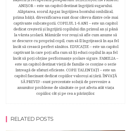
ANIŞOR – este un capitol destinat îngrijirii sugarului.
Alăptarea, scorul Apgar, îngrijirea bontului ombilical,
prima băiţă, diversificarea sunt doar câteva dintre cele mai
captivante subcategorii. COPILUL 1-6 ANI – este un capitol
dedicat creşterii şi îngrijirii copilului din primul an şi până
la vârsta şcolară. Mămicile vor reuşi să afle cum anume să
se descurce cu propriul copil, cum să îl îngrijească în aşa fel
încât să crească perfect sănătos. EDUCAŢIE – este un capitol
captivant în care poţi afla cum să îţi educi copilul în aşa fel
încât să poţi obţine performanţe şcolare sigure. FAMILIA –
este un capitol destinat vieţii de familie ce conţine o serie
întreagă de sfaturi eficiente. COPII TALENTAŢI – este un
capitol fascinant dedicat copiilor valoroși ai țării. ÎNVAŢĂ
SĂ PREVII! –sunt prezentate soluţii de prevenire a
anumitor probleme de sănătate ce pot afecta atât viaţa
copiilor, cât şi pe cea a părinţilor.
RELATED POSTS