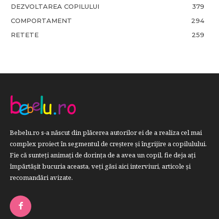
DEZVOLTAREA COPILULUI
379
COMPORTAMENT
294
RETETE
259
Bebelu.ro s-a născut din plăcerea autorilor ei de a realiza cel mai
complex proiect în segmentul de creştere şi îngrijire a copilulului.
Fie că sunteţi animaţi de dorinţa de a avea un copil, fie deja aţi
împărtăşit bucuria aceasta, veți găsi aici interviuri, articole şi
recomandări avizate.