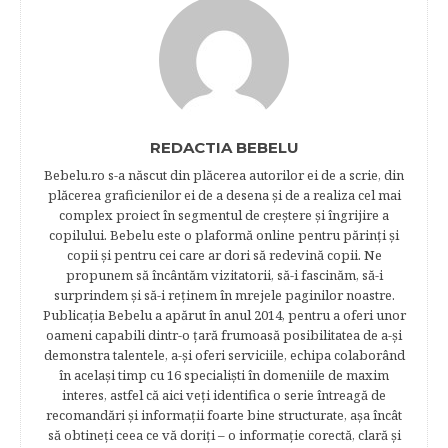
REDACTIA BEBELU
Bebelu.ro s-a născut din plăcerea autorilor ei de a scrie, din
plăcerea graficienilor ei de a desena şi de a realiza cel mai
complex proiect în segmentul de creştere şi îngrijire a
copilului. Bebelu este o plaformă online pentru părinţi şi
copii şi pentru cei care ar dori să redevină copii. Ne
propunem să încântăm vizitatorii, să-i fascinăm, să-i
surprindem şi să-i reţinem în mrejele paginilor noastre.​
Publicația Bebelu a apărut în anul 2014, pentru a oferi unor
oameni capabili dintr-o ţară frumoasă posibilitatea de a-şi
demonstra talentele, a-şi oferi serviciile, echipa colaborând
în acelaşi timp cu 16 specialişti în domeniile de maxim
interes, astfel că aici veţi identifica o serie întreagă de
recomandări şi informaţii foarte bine structurate, aşa încât
să obtineţi ceea ce vă doriţi – o informaţie corectă, clară şi