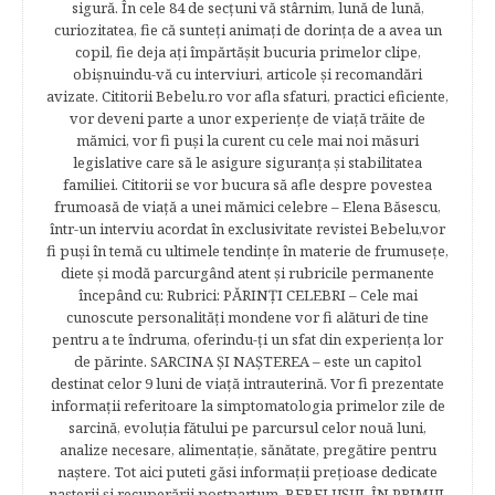
sigură. În cele 84 de secțuni vă stârnim, lună de lună,
curiozitatea, fie că sunteţi animaţi de dorinţa de a avea un
copil, fie deja aţi împărtăşit bucuria primelor clipe,
obişnuindu-vă cu interviuri, articole şi recomandări
avizate. Cititorii Bebelu.ro vor afla sfaturi, practici eficiente,
vor deveni parte a unor experienţe de viaţă trăite de
mămici, vor fi puşi la curent cu cele mai noi măsuri
legislative care să le asigure siguranţa şi stabilitatea
familiei. Cititorii se vor bucura să afle despre povestea
frumoasă de viață a unei mămici celebre – Elena Băsescu,
într-un interviu acordat în exclusivitate revistei Bebelu,vor
fi puşi în temă cu ultimele tendinţe în materie de frumuseţe,
diete şi modă parcurgând atent şi rubricile permanente
începând cu: Rubrici: PĂRINŢI CELEBRI – Cele mai
cunoscute personalităţi mondene vor fi alături de tine
pentru a te îndruma, oferindu-ţi un sfat din experienţa lor
de părinte. SARCINA ŞI NAŞTEREA – este un capitol
destinat celor 9 luni de viaţă intrauterină. Vor fi prezentate
informaţii referitoare la simptomatologia primelor zile de
sarcină, evoluţia fătului pe parcursul celor nouă luni,
analize necesare, alimentaţie, sănătate, pregătire pentru
naştere. Tot aici puteti găsi informaţii preţioase dedicate
naşterii şi recuperării postpartum. BEBELUŞUL ÎN PRIMUL