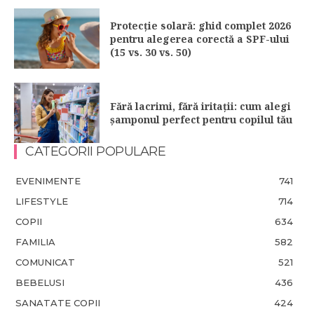
Protecție solară: ghid complet 2026
pentru alegerea corectă a SPF-ului
(15 vs. 30 vs. 50)
Fără lacrimi, fără iritații: cum alegi
șamponul perfect pentru copilul tău
CATEGORII POPULARE
EVENIMENTE
741
LIFESTYLE
714
COPII
634
FAMILIA
582
COMUNICAT
521
BEBELUSI
436
SANATATE COPII
424