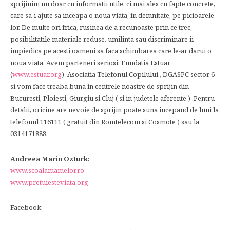
sprijinim nu doar cu informatii utile, ci mai ales cu fapte concrete,
care sa-i ajute sa inceapa o noua viata, in demnitate, pe picioarele
lor. De multe ori frica, rusinea de a recunoaste prin ce trec,
posibilitatile materiale reduse, umilinta sau discriminare ii
impiedica pe acesti oameni sa faca schimbarea care le-ar darui o
noua viata. Avem parteneri seriosi: Fundatia Estuar
(
www.estuar.org
), Asociatia Telefonul Copilului , DGASPC sector 6
si vom face treaba buna in centrele noastre de sprijin din
Bucuresti, Ploiesti, Giurgiu si Cluj ( si in judetele aferente ) .Pentru
detalii, oricine are nevoie de sprijin poate suna incepand de luni la
telefonul 116111 ( gratuit din Romtelecom si Cosmote ) sau la
0314171888.
Andreea Marin Ozturk:
www.scoalamamelor.ro
www.pretuiesteviata.org
Facebook: