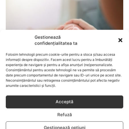
Gestionează
confidențialitatea ta
Folosim tehnologii precum cookie-urile pentru a stoca și/sau accesa
informații despre dispozitiv. Facem acest lucru pentru a îmbunătăți
experiența de navigare și pentru a afișa anunțuri (ne)personalizate.
Consimțământul pentru aceste tehnologii ne va permite să procesăm
COPII
date precum comportamentul de navigare sau ID-uri unice pe acest site.
Neconsimțământul sau retragerea consimțământului pot afecta negativ
Semne care pot indica necesitatea unui
anumite caracteristici și funcții.
consult de ortopedie pediatrică
Acceptă
Refuză
Gestionează opțiuni