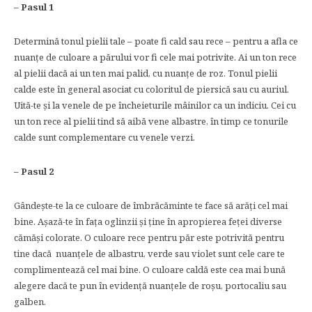
– Pasul 1
Determină tonul pielii tale – poate fi cald sau rece – pentru a afla ce
nuanțe de culoare a părului vor fi cele mai potrivite. Ai un ton rece
al pielii dacă ai un ten mai palid, cu nuanțe de roz. Tonul pielii
calde este în general asociat cu coloritul de piersică sau cu auriul.
Uită-te și la venele de pe încheieturile mâinilor ca un indiciu. Cei cu
un ton rece al pielii tind să aibă vene albastre, în timp ce tonurile
calde sunt complementare cu venele verzi.
– Pasul 2
Gândește-te la ce culoare de îmbrăcăminte te face să arăți cel mai
bine. Așază-te în fața oglinzii și ține în apropierea feței diverse
cămăși colorate. O culoare rece pentru păr este potrivită pentru
tine dacă nuanțele de albastru, verde sau violet sunt cele care te
complimentează cel mai bine. O culoare caldă este cea mai bună
alegere dacă te pun în evidență nuanțele de roșu, portocaliu sau
galben.