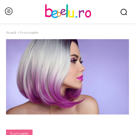
Acasă
frumusete
frumusete