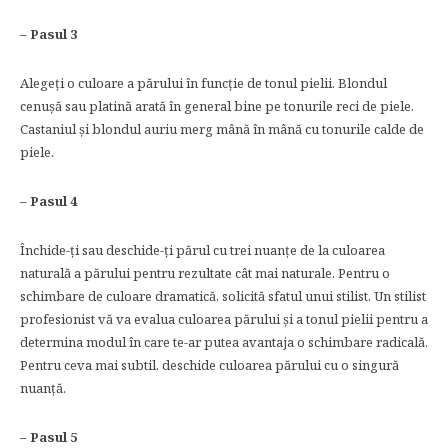
– Pasul 3
Alegeți o culoare a părului în funcție de tonul pielii. Blondul
cenușă sau platină arată în general bine pe tonurile reci de piele.
Castaniul și blondul auriu merg mână în mână cu tonurile calde de
piele.
– Pasul 4
Închide-ți sau deschide-ți părul cu trei nuanțe de la culoarea
naturală a părului pentru rezultate cât mai naturale. Pentru o
schimbare de culoare dramatică, solicită sfatul unui stilist. Un stilist
profesionist vă va evalua culoarea părului și a tonul pielii pentru a
determina modul în care te-ar putea avantaja o schimbare radicală.
Pentru ceva mai subtil, deschide culoarea părului cu o singură
nuanță.
– Pasul 5