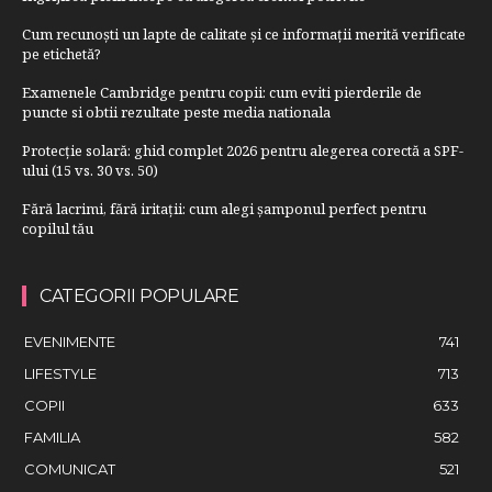
Cum recunoști un lapte de calitate și ce informații merită verificate
pe etichetă?
Examenele Cambridge pentru copii: cum eviti pierderile de
puncte si obtii rezultate peste media nationala
Protecție solară: ghid complet 2026 pentru alegerea corectă a SPF-
ului (15 vs. 30 vs. 50)
Fără lacrimi, fără iritații: cum alegi șamponul perfect pentru
copilul tău
CATEGORII POPULARE
EVENIMENTE
741
LIFESTYLE
713
COPII
633
FAMILIA
582
COMUNICAT
521