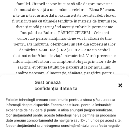
familiei. Cititorii se vor bucura să afle despre povestea
frumoasă de viață a unei mămici celebre – Elena Băsescu,
într-un interviu acordat în exclusivitate revistei Bebelu,vor
fi puşi în temă cu ultimele tendinţe în materie de frumuseţe,
diete şi modă parcurgând atent şi rubricile permanente
începând cu: Rubrici: PĂRINŢI CELEBRI – Cele mai
cunoscute personalităţi mondene vor fi alături de tine
pentru a te îndruma, oferindu-ţi un sfat din experienţa lor
de părinte. SARCINA ŞI NAŞTEREA – este un capitol
destinat celor 9 luni de viaţă intrauterină. Vor fi prezentate
informaţii referitoare la simptomatologia primelor zile de
sarcină, evoluţia fătului pe parcursul celor nouă luni,
analize necesare, alimentaţie, sănătate, pregătire pentru
naştere. Tot aici puteti găsi informaţii preţioase dedicate
Gestionează
naşterii şi recuperării postpartum. BEBELUŞUL ÎN PRIMUL
confidențialitatea ta
ANIŞOR – este un capitol destinat îngrijirii sugarului.
Alăptarea, scorul Apgar, îngrijirea bontului ombilical,
Folosim tehnologii precum cookie-urile pentru a stoca și/sau accesa
prima băiţă, diversificarea sunt doar câteva dintre cele mai
informații despre dispozitiv. Facem acest lucru pentru a îmbunătăți
captivante subcategorii. COPILUL 1-6 ANI – este un capitol
experiența de navigare și pentru a afișa anunțuri (ne)personalizate.
dedicat creşterii şi îngrijirii copilului din primul an şi până
Consimțământul pentru aceste tehnologii ne va permite să procesăm
la vârsta şcolară. Mămicile vor reuşi să afle cum anume să
date precum comportamentul de navigare sau ID-uri unice pe acest site.
se descurce cu propriul copil, cum să îl îngrijească în aşa fel
Neconsimțământul sau retragerea consimțământului pot afecta negativ