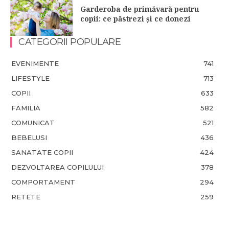
Garderoba de primăvară pentru
copii: ce păstrezi și ce donezi
CATEGORII POPULARE
EVENIMENTE
741
LIFESTYLE
713
COPII
633
FAMILIA
582
COMUNICAT
521
BEBELUSI
436
SANATATE COPII
424
DEZVOLTAREA COPILULUI
378
COMPORTAMENT
294
RETETE
259