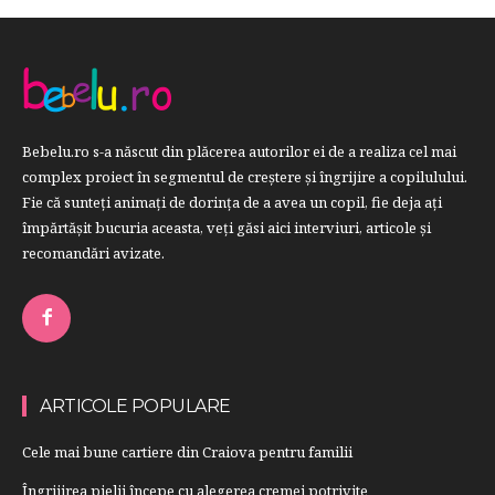
Bebelu.ro s-a născut din plăcerea autorilor ei de a realiza cel mai
complex proiect în segmentul de creştere şi îngrijire a copilulului.
Fie că sunteţi animaţi de dorinţa de a avea un copil, fie deja aţi
împărtăşit bucuria aceasta, veți găsi aici interviuri, articole şi
recomandări avizate.
ARTICOLE POPULARE
Cele mai bune cartiere din Craiova pentru familii
Îngrijirea pielii începe cu alegerea cremei potrivite