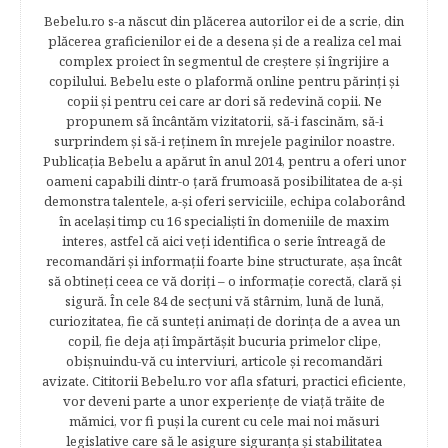
Bebelu.ro s-a născut din plăcerea autorilor ei de a scrie, din
plăcerea graficienilor ei de a desena şi de a realiza cel mai
complex proiect în segmentul de creştere şi îngrijire a
copilului. Bebelu este o plaformă online pentru părinţi şi
copii şi pentru cei care ar dori să redevină copii. Ne
propunem să încântăm vizitatorii, să-i fascinăm, să-i
surprindem şi să-i reţinem în mrejele paginilor noastre.​
Publicația Bebelu a apărut în anul 2014, pentru a oferi unor
oameni capabili dintr-o ţară frumoasă posibilitatea de a-şi
demonstra talentele, a-şi oferi serviciile, echipa colaborând
în acelaşi timp cu 16 specialişti în domeniile de maxim
interes, astfel că aici veţi identifica o serie întreagă de
recomandări şi informaţii foarte bine structurate, aşa încât
să obtineţi ceea ce vă doriţi – o informaţie corectă, clară şi
sigură. În cele 84 de secțuni vă stârnim, lună de lună,
curiozitatea, fie că sunteţi animaţi de dorinţa de a avea un
copil, fie deja aţi împărtăşit bucuria primelor clipe,
obişnuindu-vă cu interviuri, articole şi recomandări
avizate. Cititorii Bebelu.ro vor afla sfaturi, practici eficiente,
vor deveni parte a unor experienţe de viaţă trăite de
mămici, vor fi puşi la curent cu cele mai noi măsuri
legislative care să le asigure siguranţa şi stabilitatea