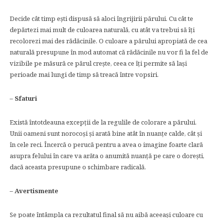
Decide cât timp ești dispusă să aloci îngrijirii părului. Cu cât te
depărtezi mai mult de culoarea naturală, cu atât va trebui să îți
recolorezi mai des rădăcinile. O culoare a părului apropiată de cea
naturală presupune în mod automat că rădăcinile nu vor fi la fel de
vizibile pe măsură ce părul crește, ceea ce îți permite să lași
perioade mai lungi de timp să treacă între vopsiri.
– Sfaturi
Există întotdeauna excepții de la regulile de colorare a părului.
Unii oameni sunt norocoși și arată bine atât în nuanțe calde, cât și
în cele reci. Încercă o perucă pentru a avea o imagine foarte clară
asupra felului în care va arăta o anumită nuanță pe care o dorești,
dacă aceasta presupune o schimbare radicală.
– Avertismente
Se poate întâmpla ca rezultatul final să nu aibă aceeași culoare cu