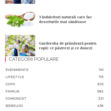
3 îndulcitori naturali care fac
deserturile mai sănătoase
Garderoba de primăvară pentru
copii: ce păstrezi și ce donezi
CATEGORII POPULARE
EVENIMENTE
741
LIFESTYLE
713
COPII
633
FAMILIA
582
COMUNICAT
521
BEBELUSI
436