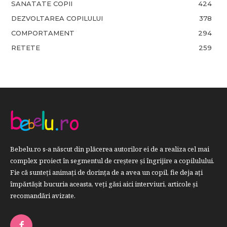
SANATATE COPII
424
DEZVOLTAREA COPILULUI
378
COMPORTAMENT
294
RETETE
259
Bebelu.ro s-a născut din plăcerea autorilor ei de a realiza cel mai
complex proiect în segmentul de creştere şi îngrijire a copilulului.
Fie că sunteţi animaţi de dorinţa de a avea un copil, fie deja aţi
împărtăşit bucuria aceasta, veți găsi aici interviuri, articole şi
recomandări avizate.