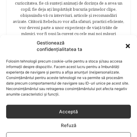
curiozitatea, fie că sunteţi animaţi de dorinţa de a avea un
copil, fie deja aţi împărtăşit bucuria primelor clipe,
obişnuindu-vă cu interviuri, articole şi recomandări
avizate. Cititorii Bebelu.ro vor afla sfaturi, practici eficiente,
vor deveni parte a unor experienţe de viaţă trăite de
mămici, vor fi puşi la curent cu cele mai noi măsuri
legislative care să le asigure siguranţa şi stabilitatea
Gestionează
familiei. Cititorii se vor bucura să afle despre povestea
confidențialitatea ta
frumoasă de viață a unei mămici celebre – Elena Băsescu,
într-un interviu acordat în exclusivitate revistei Bebelu,vor
Folosim tehnologii precum cookie-urile pentru a stoca și/sau accesa
fi puşi în temă cu ultimele tendinţe în materie de frumuseţe,
informații despre dispozitiv. Facem acest lucru pentru a îmbunătăți
diete şi modă parcurgând atent şi rubricile permanente
experiența de navigare și pentru a afișa anunțuri (ne)personalizate.
începând cu: Rubrici: PĂRINŢI CELEBRI – Cele mai
Consimțământul pentru aceste tehnologii ne va permite să procesăm
cunoscute personalităţi mondene vor fi alături de tine
date precum comportamentul de navigare sau ID-uri unice pe acest site.
pentru a te îndruma, oferindu-ţi un sfat din experienţa lor
Neconsimțământul sau retragerea consimțământului pot afecta negativ
anumite caracteristici și funcții.
de părinte. SARCINA ŞI NAŞTEREA – este un capitol
destinat celor 9 luni de viaţă intrauterină. Vor fi prezentate
informaţii referitoare la simptomatologia primelor zile de
Acceptă
sarcină, evoluţia fătului pe parcursul celor nouă luni,
analize necesare, alimentaţie, sănătate, pregătire pentru
Refuză
naştere. Tot aici puteti găsi informaţii preţioase dedicate
naşterii şi recuperării postpartum. BEBELUŞUL ÎN PRIMUL