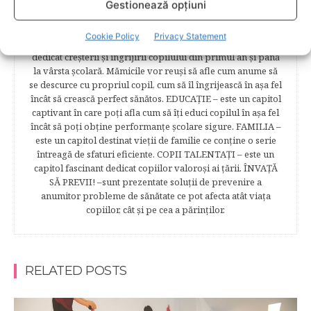
ANIŞOR – este un capitol destinat îngrijirii sugarului.
Gestionează opțiuni
Alăptarea, scorul Apgar, îngrijirea bontului ombilical,
prima băiţă, diversificarea sunt doar câteva dintre cele mai
Cookie Policy
Privacy Statement
captivante subcategorii. COPILUL 1-6 ANI – este un capitol
dedicat creşterii şi îngrijirii copilului din primul an şi până
la vârsta şcolară. Mămicile vor reuşi să afle cum anume să
se descurce cu propriul copil, cum să îl îngrijească în aşa fel
încât să crească perfect sănătos. EDUCAŢIE – este un capitol
captivant în care poţi afla cum să îţi educi copilul în aşa fel
încât să poţi obţine performanţe şcolare sigure. FAMILIA –
este un capitol destinat vieţii de familie ce conţine o serie
întreagă de sfaturi eficiente. COPII TALENTAŢI – este un
capitol fascinant dedicat copiilor valoroși ai țării. ÎNVAŢĂ
SĂ PREVII! –sunt prezentate soluţii de prevenire a
anumitor probleme de sănătate ce pot afecta atât viaţa
copiilor, cât şi pe cea a părinţilor.
RELATED POSTS