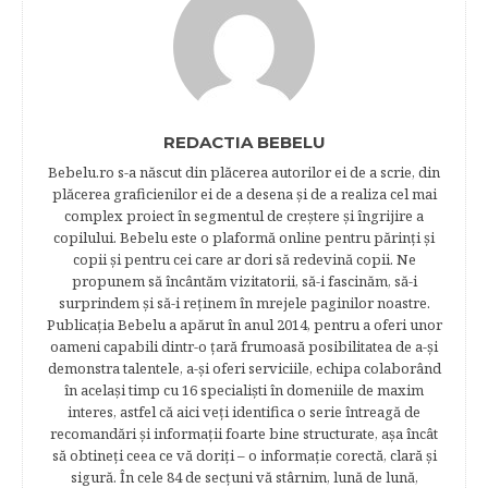
REDACTIA BEBELU
Bebelu.ro s-a născut din plăcerea autorilor ei de a scrie, din
plăcerea graficienilor ei de a desena şi de a realiza cel mai
complex proiect în segmentul de creştere şi îngrijire a
copilului. Bebelu este o plaformă online pentru părinţi şi
copii şi pentru cei care ar dori să redevină copii. Ne
propunem să încântăm vizitatorii, să-i fascinăm, să-i
surprindem şi să-i reţinem în mrejele paginilor noastre.​
Publicația Bebelu a apărut în anul 2014, pentru a oferi unor
oameni capabili dintr-o ţară frumoasă posibilitatea de a-şi
demonstra talentele, a-şi oferi serviciile, echipa colaborând
în acelaşi timp cu 16 specialişti în domeniile de maxim
interes, astfel că aici veţi identifica o serie întreagă de
recomandări şi informaţii foarte bine structurate, aşa încât
să obtineţi ceea ce vă doriţi – o informaţie corectă, clară şi
sigură. În cele 84 de secțuni vă stârnim, lună de lună,