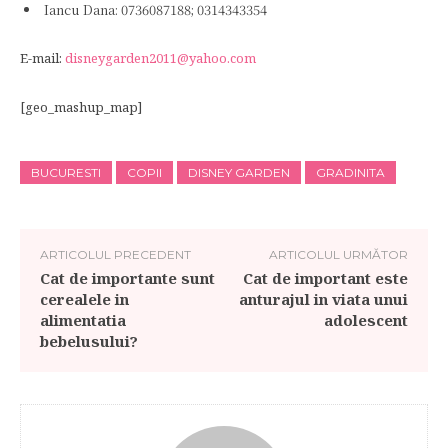
Iancu Dana: 0736087188; 0314343354
E-mail:
disneygarden2011@yahoo.com
[geo_mashup_map]
BUCURESTI
COPII
DISNEY GARDEN
GRADINITA
ARTICOLUL PRECEDENT
ARTICOLUL URMĂTOR
Cat de importante sunt
Cat de important este
cerealele in
anturajul in viata unui
alimentatia
adolescent
bebelusului?