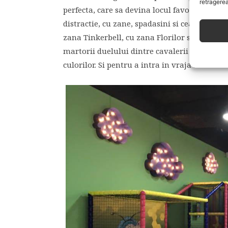
retragerea
perfecta, care sa devina locul favorit al copii
distractie, cu zane, spadasini si cea mai ma
zana Tinkerbell, cu zana Florilor si cu zana F
martorii duelului dintre cavalerii printeselor
culorilor. Si pentru a intra in vraja muzicii