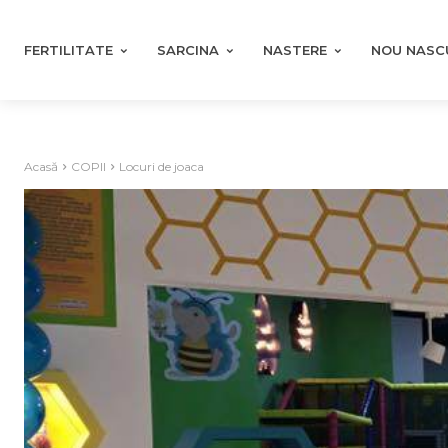
FERTILITATE
SARCINA
NASTERE
NOU NASC
Acasă
COPII
Locuri de joaca