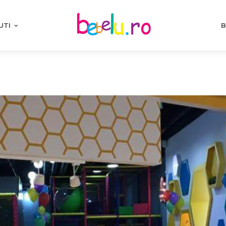
UTI
B