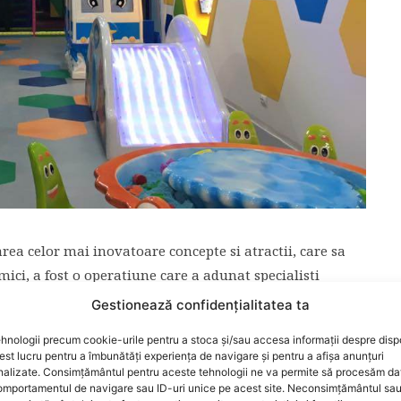
ea celor mai inovatoare concepte si atractii, care sa
mici, a fost o operatiune care a adunat specialisti
fect intre creativitate, divertisment si educatie.
Gestionează confidențialitatea ta
hnologii precum cookie-urile pentru a stoca și/sau accesa informații despre dispo
t lucru pentru a îmbunătăți experiența de navigare și pentru a afișa anunțuri
nalizate. Consimțământul pentru aceste tehnologii ne va permite să procesăm da
mportamentul de navigare sau ID-uri unice pe acest site. Neconsimțământul sa
i la joaca, Gymboland a reusit sa creeze aici o ambianta