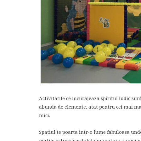
Activitatile ce incurajeaza spiritul ludic su
abunda de elemente, atat pentru cei mai mari
mici.
Spatiul te poarta intr-o lume fabuloasa unde
portile catre o veritabila miniatura a unei p