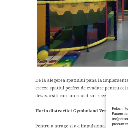
De la alegerea spatiului pana la implementar
creeze spatiul perfect de evadare pentru cei 
desavarsiti care au reusit sa creeze mixul per
Folosim te
Harta distractiei Gymboland Veranda Mall
Facem aces
(ne)perso
precum co
Pentru a atrage si a-i impulsiona pe cei mic