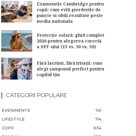
Examenele Cambridge pentru
copii: cum eviti pierderile de
puncte si obtii rezultate peste
media nationala
Protecție solară: ghid complet
2026 pentru alegerea corectă
a SPF-ului (15 vs. 30 vs. 50)
Fără lacrimi, fără iritații: cum
alegi șamponul perfect pentru
copilul tău
CATEGORII POPULARE
EVENIMENTE
741
LIFESTYLE
714
COPII
634