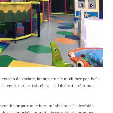
nt extrem de variate, iar structurile modulare pe nivele
 aventurieri, cat si cele special dedicate celor mai
 copiii vor patrunde intr-un labirint ce le deschide
aduri ecuatoriale, intesata de surprize si vor putea