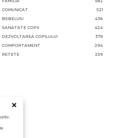
FAMILIA
582
COMUNICAT
521
BEBELUSI
436
SANATATE COPII
424
DEZVOLTAREA COPILULUI
379
COMPORTAMENT
294
RETETE
259
zitiv.
te
u