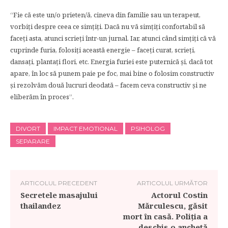
“Fie că este un/o prieten/ă, cineva din familie sau un terapeut,
vorbiți despre ceea ce simțiți. Dacă nu vă simțiți confortabil să
faceți asta, atunci scrieți într-un jurnal. Iar, atunci când simțiți că vă
cuprinde furia, folosiți această energie – faceți curat, scrieți,
dansați, plantați flori, etc. Energia furiei este puternică și, dacă tot
apare, în loc să punem paie pe foc, mai bine o folosim constructiv
și rezolvăm două lucruri deodată – facem ceva constructiv și ne
eliberăm în proces”.
DIVORT
IMPACT EMOTIONAL
PSIHOLOG
SEPARARE
ARTICOLUL PRECEDENT
ARTICOLUL URMĂTOR
Secretele masajului
Actorul Costin
thailandez
Mărculescu, găsit
mort în casă. Poliția a
deschis o anchetă