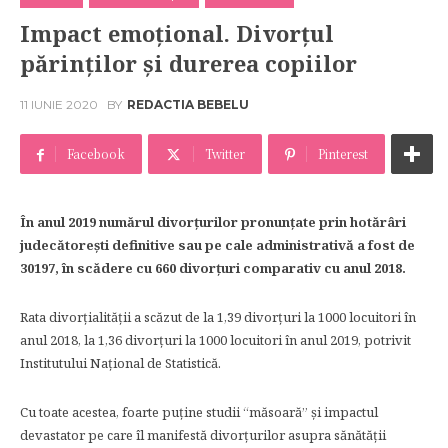
Impact emoțional. Divorțul
părinților și durerea copiilor
11 IUNIE 2020
BY
REDACTIA BEBELU
Facebook
Twitter
Pinterest
În anul 2019 numărul divorţurilor pronunţate prin hotărâri
judecătoreşti definitive sau pe cale administrativă a fost de
30197, în scădere cu 660 divorţuri comparativ cu anul 2018.
Rata divorţialităţii a scăzut de la 1,39 divorţuri la 1000 locuitori în
anul 2018, la 1,36 divorţuri la 1000 locuitori în anul 2019, potrivit
Institutului Național de Statistică.
Cu toate acestea, foarte puține studii “măsoară” și impactul
devastator pe care îl manifestă divorțurilor asupra sănătății