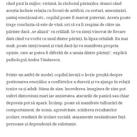
când pică la mijloc, victimă, în războiul părinților. Atunci când
aceștia încheie relația cu focuri de artificii, cu certuri, amenințări,
șantaj emoțional etc., copilul poate fi marcat puternic. Acesta poate
trage concluzia că este de vină, ori că va fi respins de către un
părinte dacă „se aliază” cu celălalt. Se va simți vinovat de fiecare
dată când va vorbi cu unul dintre părinți, în lipsa celuilalt. Ba mai
mult, poate simți teamă și vină dacă își va manifesta propria
opinie, care ar putea fi diferită de a unuia dintre părinți”, explică
psihologul Andra Tănăsescu.
Printr-un astfel de model, copilul învață o lecție greșită despre
gestionarea emoțiilor, a conflictelor, a durerii și va ajunge în relații
toxice ca și adult. Stima de sine, încrederea, imaginea de sine pot
suferi distorsiuni mari iar anxietatea, atacurile de panică sau chiar
depresia pot să apară. În timp, poate să manifeste tulburări de
comportament, de somn, agresivitate, scăderea rezultatelor
școlare, tendință de izolare socială, atașamente nesănătoase față
persoane și dependență de substanțe.