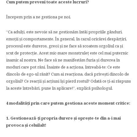
Cum putem preveni toate aceste lucruri?
Începem prin a ne gestiona pe noi.
“Ca adulți, este nevoie să ne gestionăm întâi propriile gânduri,
emoții și comportamente. În general, în cazul oricărei despărțiri,
procesul este dureros, greoi și ne face să scoatem orgoliul ca și
scut de protecție. Acest mic-mare monstruleț este cel mai puternic
inamic al nostru. Ne face să ne manifestăm furia și durerea în
moduri care pot răni. Înainte de a acționa, întreabă-te: Ce este
dincolo de ego-ul rănit? Cum ai reacționa, dacă privești dincolo de
orgoliul? Ce reacții și acțiuni își pierd rostul? Odată ce ți-ai răspuns
la aceste întrebări, pune în aplicare!”, explică psihologul.
4 modalități prin care putem gestiona aceste moment critice:
1. Gestionează-ți propria durere și oprește-te din a-i mai
provoca și celuilalt!