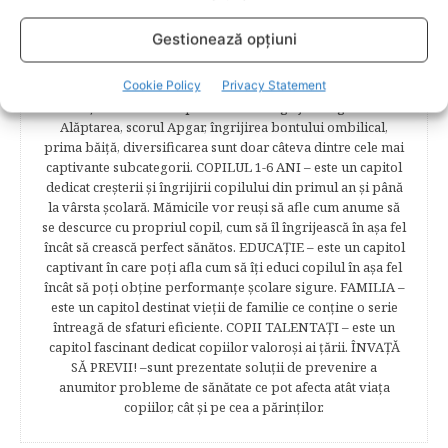
informaţii referitoare la simptomatologia primelor zile de
sarcină, evoluţia fătului pe parcursul celor nouă luni,
Gestionează opțiuni
analize necesare, alimentaţie, sănătate, pregătire pentru
naştere. Tot aici puteti găsi informaţii preţioase dedicate
Cookie Policy
Privacy Statement
naşterii şi recuperării postpartum. BEBELUŞUL ÎN PRIMUL
ANIŞOR – este un capitol destinat îngrijirii sugarului.
Alăptarea, scorul Apgar, îngrijirea bontului ombilical,
prima băiţă, diversificarea sunt doar câteva dintre cele mai
captivante subcategorii. COPILUL 1-6 ANI – este un capitol
dedicat creşterii şi îngrijirii copilului din primul an şi până
la vârsta şcolară. Mămicile vor reuşi să afle cum anume să
se descurce cu propriul copil, cum să îl îngrijească în aşa fel
încât să crească perfect sănătos. EDUCAŢIE – este un capitol
captivant în care poţi afla cum să îţi educi copilul în aşa fel
încât să poţi obţine performanţe şcolare sigure. FAMILIA –
este un capitol destinat vieţii de familie ce conţine o serie
întreagă de sfaturi eficiente. COPII TALENTAŢI – este un
capitol fascinant dedicat copiilor valoroși ai țării. ÎNVAŢĂ
SĂ PREVII! –sunt prezentate soluţii de prevenire a
anumitor probleme de sănătate ce pot afecta atât viaţa
copiilor, cât şi pe cea a părinţilor.