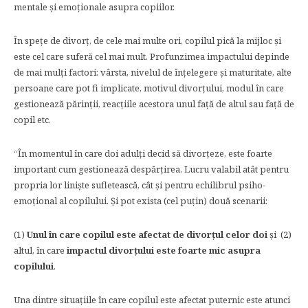
mentale și emoționale asupra copiilor.
În spețe de divorț, de cele mai multe ori, copilul pică la mijloc și
este cel care suferă cel mai mult. Profunzimea impactului depinde
de mai mulți factori: vârsta, nivelul de înțelegere și maturitate, alte
persoane care pot fi implicate, motivul divorțului, modul în care
gestionează părinții, reacțiile acestora unul față de altul sau față de
copil etc.
“În momentul în care doi adulți decid să divorțeze, este foarte
important cum gestionează despărțirea. Lucru valabil atât pentru
propria lor liniște sufletească, cât și pentru echilibrul psiho-
emoțional al copilului. Și pot exista (cel puțin) două scenarii:
(1)
Unul în care copilul este afectat de divorțul celor doi
și (2)
altul, în care
impactul divorțului este foarte mic asupra
copilului
.
Una dintre situațiile în care copilul este afectat puternic este atunci