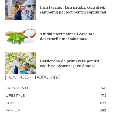
Fără lacrimi, fără iritații: cum alegi
șamponul perfect pentru copilul tău
3 îndulcitori naturali care fac
deserturile mai sănătoase
Garderoba de primăvară pentru
copii: ce păstrezi și ce donezi
CATEGORII POPULARE
EVENIMENTE
741
LIFESTYLE
713
COPII
633
FAMILIA
582