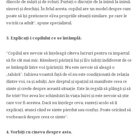
dincolo de măști și de roluri. Purtați o discuție de la inimă la inimă,
sinceri și deschiși. În felul acesta, copilul are un model despre cum
poate să își gestioneze el/ea propriile situații similare, pe care le
va trăi ca adult”, spune specialistul.
3. Explicați-i copilului ce se întâmplă.
“Copilul are nevoie să înțeleagă câteva lucruri pentru ca impactul
să fie cât mai mic. Rămâneți părinții lui și îl/o iubiți indiferent de ce
se întâmplă între voi (părinții). Nu este nevoie să aleagă o
„tabără”. Iubirea voastră față de el nu este condiționată de relația
dintre voi, ca și adulți. Are dreptul și spațiul să manifeste ceea ce
simte și crede despre această situație. Este în regulă să plângă și să
fie trist! Vor avea loc schimbări în viața lui/ei și este nevoie să știe
care vor fi acestea. Dacă nu înțelege ceva, sunteți acolo să îi
explicați, atunci când se simte pierdut sau confuz. Poate oricând să
vorbească despre ceea ce simte”.
4. Vorbiți cu cineva despre asta.