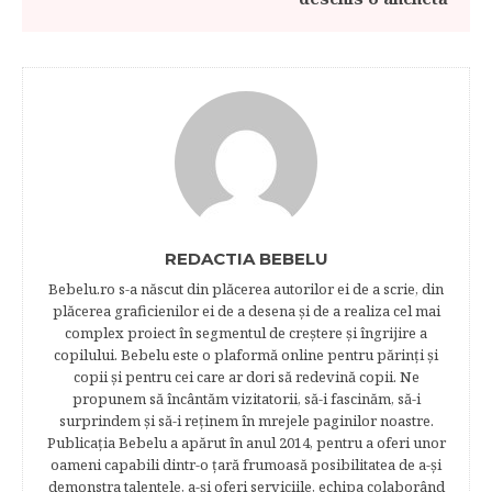
REDACTIA BEBELU
Bebelu.ro s-a născut din plăcerea autorilor ei de a scrie, din
plăcerea graficienilor ei de a desena şi de a realiza cel mai
complex proiect în segmentul de creştere şi îngrijire a
copilului. Bebelu este o plaformă online pentru părinţi şi
copii şi pentru cei care ar dori să redevină copii. Ne
propunem să încântăm vizitatorii, să-i fascinăm, să-i
surprindem şi să-i reţinem în mrejele paginilor noastre.​
Publicația Bebelu a apărut în anul 2014, pentru a oferi unor
oameni capabili dintr-o ţară frumoasă posibilitatea de a-şi
demonstra talentele, a-şi oferi serviciile, echipa colaborând