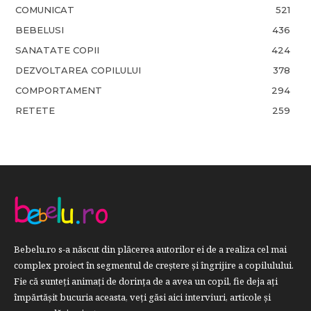
COMUNICAT
521
BEBELUSI
436
SANATATE COPII
424
DEZVOLTAREA COPILULUI
378
COMPORTAMENT
294
RETETE
259
Bebelu.ro s-a născut din plăcerea autorilor ei de a realiza cel mai
complex proiect în segmentul de creştere şi îngrijire a copilulului.
Fie că sunteţi animaţi de dorinţa de a avea un copil, fie deja aţi
împărtăşit bucuria aceasta, veți găsi aici interviuri, articole şi