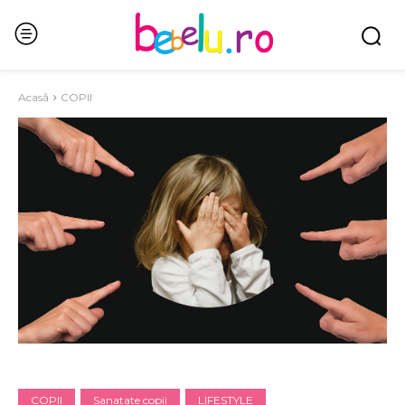
Acasă
COPII
COPII
Sanatate copii
LIFESTYLE