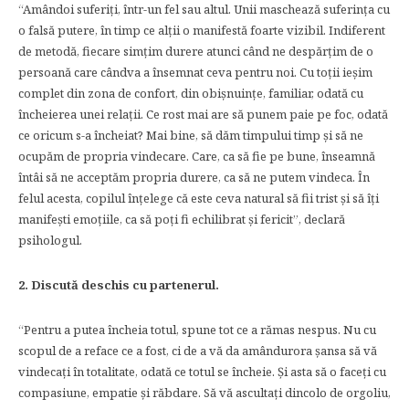
“Amândoi suferiți, într-un fel sau altul. Unii maschează suferința cu
o falsă putere, în timp ce alții o manifestă foarte vizibil. Indiferent
de metodă, fiecare simțim durere atunci când ne despărțim de o
persoană care cândva a însemnat ceva pentru noi. Cu toții ieșim
complet din zona de confort, din obișnuințe, familiar, odată cu
încheierea unei relații. Ce rost mai are să punem paie pe foc, odată
ce oricum s-a încheiat? Mai bine, să dăm timpului timp și să ne
ocupăm de propria vindecare. Care, ca să fie pe bune, înseamnă
întâi să ne acceptăm propria durere, ca să ne putem vindeca. În
felul acesta, copilul înțelege că este ceva natural să fii trist și să îți
manifești emoțiile, ca să poți fi echilibrat și fericit”, declară
psihologul.
2. Discută deschis cu partenerul.
“Pentru a putea încheia totul, spune tot ce a rămas nespus. Nu cu
scopul de a reface ce a fost, ci de a vă da amândurora șansa să vă
vindecați în totalitate, odată ce totul se încheie. Și asta să o faceți cu
compasiune, empatie și răbdare. Să vă ascultați dincolo de orgoliu,