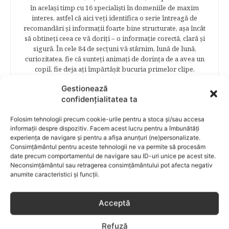
în acelaşi timp cu 16 specialişti în domeniile de maxim
interes, astfel că aici veţi identifica o serie întreagă de
recomandări şi informaţii foarte bine structurate, aşa încât
să obtineţi ceea ce vă doriţi – o informaţie corectă, clară şi
sigură. În cele 84 de secțuni vă stârnim, lună de lună,
curiozitatea, fie că sunteţi animaţi de dorinţa de a avea un
copil, fie deja aţi împărtăşit bucuria primelor clipe,
obişnuindu-vă cu interviuri, articole şi recomandări
Gestionează
avizate. Cititorii Bebelu.ro vor afla sfaturi, practici eficiente,
confidențialitatea ta
vor deveni parte a unor experienţe de viaţă trăite de
mămici, vor fi puşi la curent cu cele mai noi măsuri
Folosim tehnologii precum cookie-urile pentru a stoca și/sau accesa
legislative care să le asigure siguranţa şi stabilitatea
informații despre dispozitiv. Facem acest lucru pentru a îmbunătăți
familiei. Cititorii se vor bucura să afle despre povestea
experiența de navigare și pentru a afișa anunțuri (ne)personalizate.
frumoasă de viață a unei mămici celebre – Elena Băsescu,
Consimțământul pentru aceste tehnologii ne va permite să procesăm
într-un interviu acordat în exclusivitate revistei Bebelu,vor
date precum comportamentul de navigare sau ID-uri unice pe acest site.
fi puşi în temă cu ultimele tendinţe în materie de frumuseţe,
Neconsimțământul sau retragerea consimțământului pot afecta negativ
diete şi modă parcurgând atent şi rubricile permanente
anumite caracteristici și funcții.
începând cu: Rubrici: PĂRINŢI CELEBRI – Cele mai
cunoscute personalităţi mondene vor fi alături de tine
pentru a te îndruma, oferindu-ţi un sfat din experienţa lor
Acceptă
de părinte. SARCINA ŞI NAŞTEREA – este un capitol
destinat celor 9 luni de viaţă intrauterină. Vor fi prezentate
Refuză