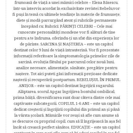
frumoasă de viață a unei mămici celebre – Elena Băsescu,
într-un interviu acordat în exclusivitate revistei Bebelu,vor
fi puşi în temă cu ultimele tendinţe în materie de frumuseţe,
diete şi modă parcurgând atent şi rubricile permanente
începând cu: Rubrici: PĂRINŢI CELEBRI – Cele mai
cunoscute personalităţi mondene vor fi alături de tine
pentru a te îndruma, oferindu-ţi un sfat din experienţa lor
de părinte. SARCINA ŞI NAŞTEREA – este un capitol
destinat celor 9 luni de viaţă intrauterină. Vor fi prezentate
informaţii referitoare la simptomatologia primelor zile de
sarcină, evoluţia fătului pe parcursul celor nouă luni,
analize necesare, alimentaţie, sănătate, pregătire pentru
naştere. Tot aici puteti găsi informaţii preţioase dedicate
naşterii şi recuperării postpartum. BEBELUŞUL ÎN PRIMUL
ANIŞOR – este un capitol destinat îngrijirii sugarului.
Alăptarea, scorul Apgar, îngrijirea bontului ombilical,
prima băiţă, diversificarea sunt doar câteva dintre cele mai
captivante subcategorii. COPILUL 1-6 ANI – este un capitol
dedicat creşterii şi îngrijirii copilului din primul an şi până
la vârsta şcolară. Mămicile vor reuşi să afle cum anume să
se descurce cu propriul copil, cum să îl îngrijească în aşa fel
încât să crească perfect sănătos. EDUCAŢIE – este un capitol