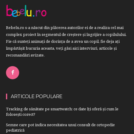
Bebelu.ro s-a născut din plăcerea autorilor ei de a realiza cel mai
complex proiect în segmentul de creştere şi îngrijire a copilulului.
Fie că sunteţi animaţi de dorinţa de a avea un copil, fie deja aţi
împărtăşit bucuria aceasta, veți găsi aici interviuri, articole şi
recomandări avizate.
ARTICOLE POPULARE
Tracking de sănătate pe smartwatch: ce date îți oferă și cum le
folosești corect?
Semne care pot indica necesitatea unui consult de ortopedie
pediatrică