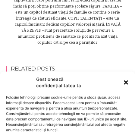
captivant în care poţi afla cum să îţi educi copilul în aşa fel
încât să poţi obţine performanţe şcolare sigure. FAMILIA –
este un capitol destinat vieţii de familie ce conţine o serie
întreagă de sfaturi eficiente. COPII TALENTAŢI – este un
capitol fascinant dedicat copiilor valoroși ai țării. ÎNVAŢĂ
SĂ PREVII! –sunt prezentate soluţii de prevenire a
anumitor probleme de sănătate ce pot afecta atât viaţa
copiilor, cât şi pe cea a părinţilor.
RELATED POSTS
Gestionează
confidențialitatea ta
Folosim tehnologii precum cookie-urile pentru a stoca și/sau accesa
informații despre dispozitiv. Facem acest lucru pentru a îmbunătăți
experiența de navigare și pentru a afișa anunțuri (ne)personalizate.
Consimțământul pentru aceste tehnologii ne va permite să procesăm
date precum comportamentul de navigare sau ID-uri unice pe acest site.
Neconsimțământul sau retragerea consimțământului pot afecta negativ
anumite caracteristici și funcții.