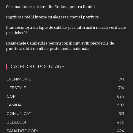
Cele mai bune cartiere din Craiova pentru familii
Îngrijirea pielii începe cu alegerea cremei potrivite
Cum recunoști un lapte de calitate și ce informații merită verificate
pe etichetă?
Examenele Cambridge pentru copii: cum eviti pierderile de
puncte si obtii rezultate peste media nationala
CATEGORII POPULARE
EVENIMENTE
741
LIFESTYLE
714
COPII
634
FAMILIA
582
COMUNICAT
521
BEBELUSI
436
SANATATE COPII
424