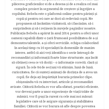
plăcerea graficienilor ei de a desena şi de a realiza cel mai
complex proiect în segmentul de creştere şi îngrijire a
copilului. Bebelu este o plaformă online pentru părinţi şi
copii şi pentru cei care ar dori să redevină copii. Ne
propunem să încântăm vizitatorii, să-i fascinăm, să-i
surprindem şi să-i reţinem în mrejele paginilor noastre.​
Publicația Bebelu a apărut în anul 2014, pentru a oferi unor
oameni capabili dintr-o ţară frumoasă posibilitatea de a-şi
demonstra talentele, a-şi oferi serviciile, echipa colaborând
în acelaşi timp cu 16 specialişti în domeniile de maxim
interes, astfel că aici veţi identifica o serie întreagă de
recomandări şi informaţii foarte bine structurate, aşa încât
să obtineţi ceea ce vă doriţi – o informaţie corectă, clară şi
sigură. În cele 84 de secțuni vă stârnim, lună de lună,
curiozitatea, fie că sunteţi animaţi de dorinţa de a avea un
copil, fie deja aţi împărtăşit bucuria primelor clipe,
obişnuindu-vă cu interviuri, articole şi recomandări
avizate. Cititorii Bebelu.ro vor afla sfaturi, practici eficiente,
vor deveni parte a unor experienţe de viaţă trăite de
mămici, vor fi puşi la curent cu cele mai noi măsuri
legislative care să le asigure siguranţa şi stabilitatea
familiei. Cititorii se vor bucura să afle despre povestea