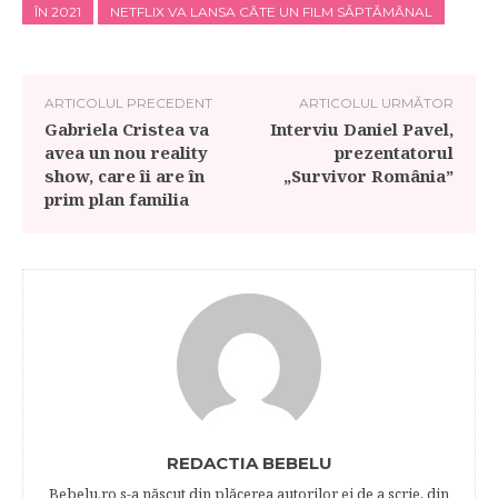
ÎN 2021
NETFLIX VA LANSA CÂTE UN FILM SĂPTĂMÂNAL
ARTICOLUL PRECEDENT
ARTICOLUL URMĂTOR
Gabriela Cristea va
Interviu Daniel Pavel,
avea un nou reality
prezentatorul
show, care îi are în
„Survivor România”
prim plan familia
REDACTIA BEBELU
Bebelu.ro s-a născut din plăcerea autorilor ei de a scrie, din