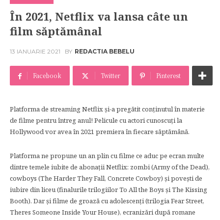
În 2021, Netflix va lansa câte un
film săptămânal
13 IANUARIE 2021
BY
REDACTIA BEBELU
Facebook
Twitter
Pinterest
Platforma de streaming Netflix și-a pregătit conținutul în materie
de filme pentru întreg anul! Pelicule cu actori cunoscuți la
Hollywood vor avea în 2021 premiera în fiecare săptămână.
Platforma ne propune un an plin cu filme ce aduc pe ecran multe
dintre temele iubite de abonații Netflix: zombi (Army of the Dead),
cowboys (The Harder They Fall, Concrete Cowboy) și povești de
iubire din liceu (finalurile trilogiilor To All the Boys și The Kissing
Booth). Dar și filme de groază cu adolescenți (trilogia Fear Street,
Theres Someone Inside Your House), ecranizări după romane