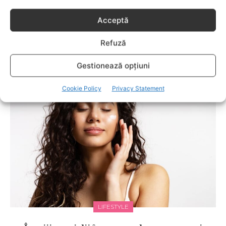
Acceptă
ADOLESCENTI
Refuză
Tracking de sănătate pe smartwatch: ce date
Gestionează opțiuni
îți oferă și cum le folosești corect?
Cookie Policy
Privacy Statement
LIFESTYLE