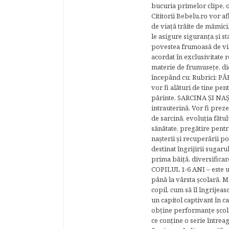
bucuria primelor clipe, o
Cititorii Bebelu.ro vor af
de viaţă trăite de mămici,
le asigure siguranţa şi st
povestea frumoasă de via
acordat în exclusivitate r
materie de frumuseţe, di
începând cu: Rubrici: P
vor fi alături de tine pen
părinte. SARCINA ŞI NAŞT
intrauterină. Vor fi prez
de sarcină, evoluţia fătu
sănătate, pregătire pentr
naşterii şi recuperării
destinat îngrijirii sugaru
prima băiţă, diversificar
COPILUL 1-6 ANI – este un 
până la vârsta şcolară. 
copil, cum să îl îngrijeas
un capitol captivant în ca
obţine performanţe şcolar
ce conţine o serie întrea