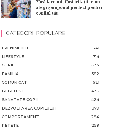
Fără lacrimi, fără iritații: cum
alegi șamponul perfect pentru
copilul tău
CATEGORII POPULARE
EVENIMENTE
741
LIFESTYLE
714
COPII
634
FAMILIA
582
COMUNICAT
521
BEBELUSI
436
SANATATE COPII
424
DEZVOLTAREA COPILULUI
379
COMPORTAMENT
294
RETETE
259