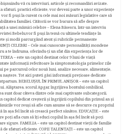
bişnuindu-vă cu interviuri, articole şi recomandări avizate.
la sfaturi, practici eficiente, vor deveni parte a unor experienţe
 vor fi puşi la curent cu cele mai noi măsuri legislative care să
abilitatea familiei. Cititorii se vor bucura să afle despre
ță a unei mămici celebre – Elena Băsescu, într-un interviu
evistei Bebelu,vor fi puşi în temă cu ultimele tendinţe în
ete şi modă parcurgând atent şi rubricile permanente
ĂRINŢI CELEBRI – Cele mai cunoscute personalităţi mondene
tru a te îndruma, oferindu-ţi un sfat din experienţa lor de
EREA – este un capitol destinat celor 9 luni de viaţă
entate informaţii referitoare la simptomatologia primelor zile
lui pe parcursul celor nouă luni, analize necesare, alimentaţie,
u naştere. Tot aici puteti găsi informaţii preţioase dedicate
 postpartum. BEBELUŞUL ÎN PRIMUL ANIŞOR – este un capitol
lui. Alăptarea, scorul Apgar, îngrijirea bontului ombilical,
ea sunt doar câteva dintre cele mai captivante subcategorii.
capitol dedicat creşterii şi îngrijirii copilului din primul an şi
Mămicile vor reuşi să afle cum anume să se descurce cu propriul
că în aşa fel încât să crească perfect sănătos. EDUCAŢIE – este
re poţi afla cum să îţi educi copilul în aşa fel încât să poţi
e sigure. FAMILIA – este un capitol destinat vieţii de familie
gă de sfaturi eficiente. COPII TALENTAŢI – este un capitol