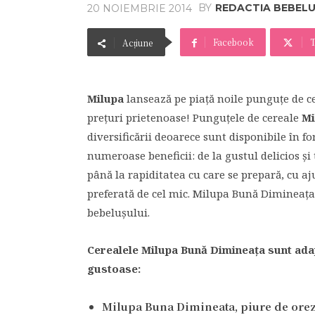
BY
REDACTIA BEBEL
20 NOIEMBRIE 2014
Facebook
T
Acțiune
Milupa
lansează pe piață noile punguțe de c
prețuri prietenoase! Punguțele de cereale
Mi
diversificării deoarece sunt disponibile în f
numeroase beneficii: de la gustul delicios și 
până la rapiditatea cu care se prepară, cu a
preferată de cel mic. Milupa Bună Dimineața
bebelușului.
Cerealele Milupa Bună Dimineața sunt adapt
gustoase:
Milupa Buna Dimineata, piure de orez 