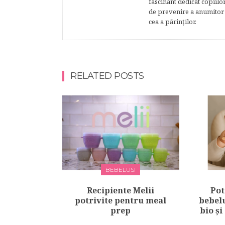
fascinant dedicat copiilo
de prevenire a anumitor p
cea a părinţilor.
RELATED POSTS
BEBELUSI
Recipiente Melii
Pot
potrivite pentru meal
bebelu
prep
bio și