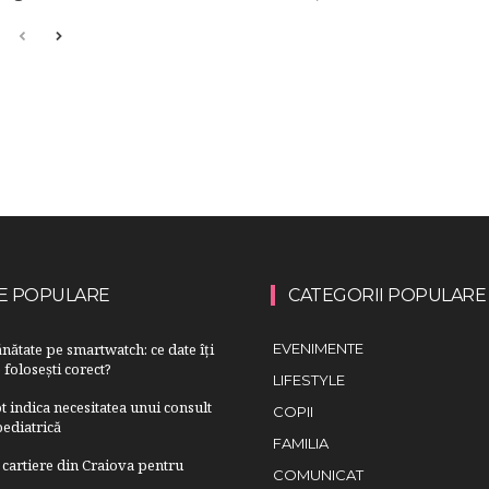
E POPULARE
CATEGORII POPULARE
nătate pe smartwatch: ce date îți
EVENIMENTE
 folosești corect?
LIFESTYLE
 indica necesitatea unui consult
COPII
ediatrică
FAMILIA
cartiere din Craiova pentru
COMUNICAT