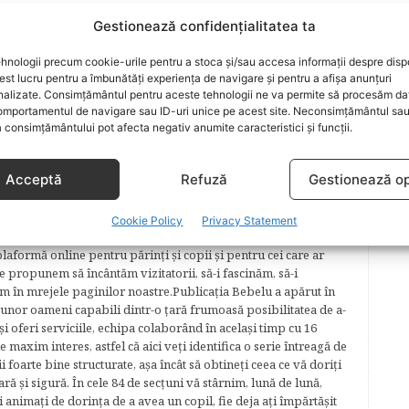
Gestionează confidențialitatea ta
ARTICOLUL URMĂTOR
hnologii precum cookie-urile pentru a stoca și/sau accesa informații despre dispo
 la
HiPP Cereale – O gamă variată pentru
t lucru pentru a îmbunătăți experiența de navigare și pentru a afișa anunțuri
toate gusturile!
nalizate. Consimțământul pentru aceste tehnologii ne va permite să procesăm da
mportamentul de navigare sau ID-uri unice pe acest site. Neconsimțământul sa
 consimțământului pot afecta negativ anumite caracteristici și funcții.
Acceptă
Refuză
Gestionează op
lăcerea autorilor ei de a scrie, din plăcerea graficienilor ei de
Cookie Policy
Privacy Statement
cel mai complex proiect în segmentul de creştere şi îngrijire a
plaformă online pentru părinţi şi copii şi pentru cei care ar
e propunem să încântăm vizitatorii, să-i fascinăm, să-i
m în mrejele paginilor noastre.​ Publicația Bebelu a apărut în
 unor oameni capabili dintr-o ţară frumoasă posibilitatea de a-
şi oferi serviciile, echipa colaborând în acelaşi timp cu 16
e maxim interes, astfel că aici veţi identifica o serie întreagă de
foarte bine structurate, aşa încât să obtineţi ceea ce vă doriţi
ară şi sigură. În cele 84 de secțuni vă stârnim, lună de lună,
ţi animaţi de dorinţa de a avea un copil, fie deja aţi împărtăşit