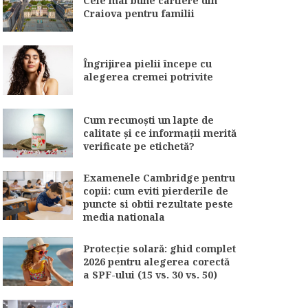
Cele mai bune cartiere din
Craiova pentru familii
Îngrijirea pielii începe cu
alegerea cremei potrivite
Cum recunoști un lapte de
calitate și ce informații merită
verificate pe etichetă?
Examenele Cambridge pentru
copii: cum eviti pierderile de
puncte si obtii rezultate peste
media nationala
Protecție solară: ghid complet
2026 pentru alegerea corectă
a SPF-ului (15 vs. 30 vs. 50)