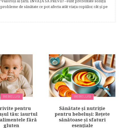
r valoroși ai țării. ÎNVAŢĂ SĂ PREVII! –sunt prezentate soluţii
robleme de sănătate ce pot afecta atât viaţa copiilor, cât şi pe
BEBELUSI
BEBELUSI
rivite pentru
Sănătate și nutriție
șul tău: iaurtul
pentru bebeluși: Rețete
 alimentele fără
sănătoase și sfaturi
gluten
esențiale