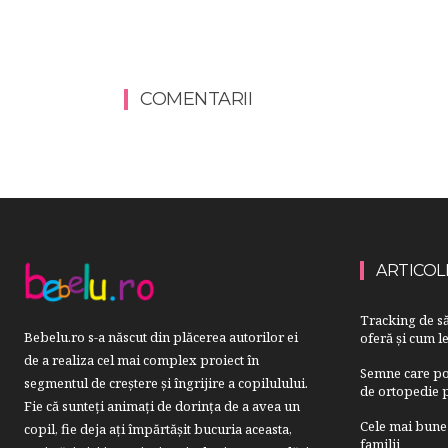
COMENTARII
ARTICOL
Tracking de să
Bebelu.ro s-a născut din plăcerea autorilor ei
oferă și cum le
de a realiza cel mai complex proiect în
Semne care pot
segmentul de creştere şi îngrijire a copilulului.
de ortopedie p
Fie că sunteţi animaţi de dorinţa de a avea un
Cele mai bune 
copil, fie deja aţi împărtăşit bucuria aceasta,
familii