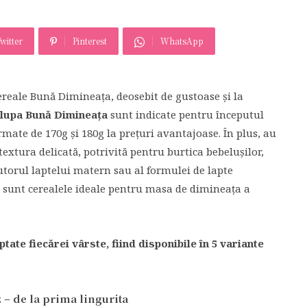
U
witter
Pinterest
WhatsApp
ereale Bună Dimineața, deosebit de gustoase și la
lupa Bună Dimineața
sunt indicate pentru începutul
ormate de 170g și 180g la prețuri avantajoase. În plus, au
textura delicată, potrivită pentru burtica bebelușilor,
jutorul laptelui matern sau al formulei de lapte
 sunt cerealele ideale pentru masa de dimineața a
ate fiecărei vârste, fiind disponibile în 5 variante
– de la prima lingurita