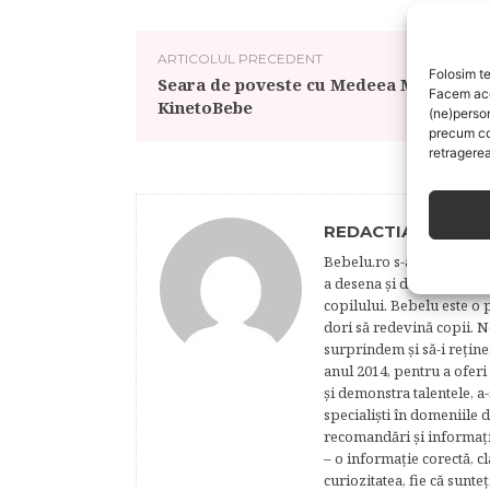
ARTICOLUL PRECEDENT
Folosim te
Seara de poveste cu Medeea Marinescu
Facem aces
KinetoBebe
(ne)perso
precum co
retragerea
REDACTIA BEBELU
Bebelu.ro s-a născut din p
a desena şi de a realiza 
copilului. Bebelu este o 
dori să redevină copii. N
surprindem şi să-i reţine
anul 2014, pentru a oferi
şi demonstra talentele, a-
specialişti în domeniile d
recomandări şi informaţii 
– o informaţie corectă, cl
curiozitatea, fie că sunte