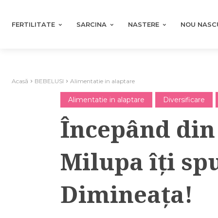
FERTILITATE
SARCINA
NASTERE
NOU NASC
Acasă
BEBELUSI
Alimentatie in alaptare
Alimentatie in alaptare
Diversificare
Începând din
Milupa îți s
Dimineața!