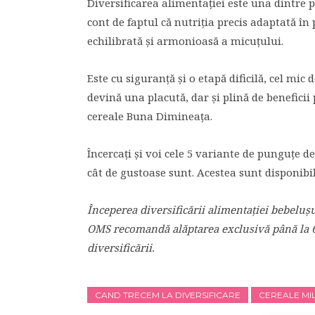
Diversificarea alimentației este una dintre 
cont de faptul că nutriția precis adaptată în
echilibrată și armonioasă a micuțului.
Este cu siguranță și o etapă dificilă, cel mi
devină una placută, dar și plină de benefic
cereale Buna Dimineața.
Încercați și voi cele 5 variante de punguțe
cât de gustoase sunt. Acestea sunt disponibi
Începerea diversificării alimentaţiei bebelu
OMS
recomandă alăptarea exclusivă până la 6 
diversificării.
CAND TRECEM LA DIVERSIFICARE
CEREALE MI