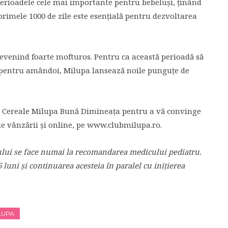
perioadele cele mai importante pentru bebeluși, ținând
 primele 1000 de zile este esențială pentru dezvoltarea
c devenind foarte mofturos. Pentru ca această perioadă să
ii pentru amândoi, Milupa lansează noile punguțe de
 de Cereale Milupa Bună Dimineața pentru a vă convinge
le vânzării și online, pe www.clubmilupa.ro.
şului se face numai la recomandarea medicului pediatru.
luni şi continuarea acesteia în paralel cu iniţierea
LUPA