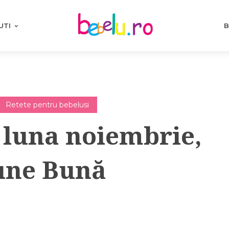
UTI
B
Retete pentru bebelusi
 luna noiembrie,
pune Bună