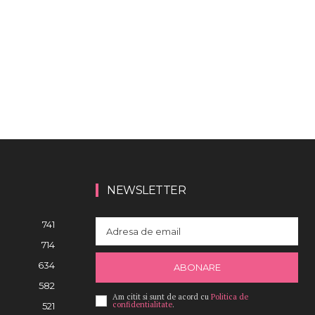
NEWSLETTER
741
714
634
ABONARE
582
Am citit si sunt de acord cu
Politica de
confidentialitate
.
521