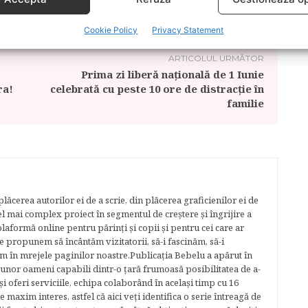
TIC
Cookie Policy
Privacy Statement
ARTICOLUL URMĂTOR
Prima zi liberă naţională de 1 Iunie
ra!
celebrată cu peste 10 ore de distracţie în
familie
lăcerea autorilor ei de a scrie, din plăcerea graficienilor ei de
cel mai complex proiect în segmentul de creştere şi îngrijire a
plaformă online pentru părinţi şi copii şi pentru cei care ar
e propunem să încântăm vizitatorii, să-i fascinăm, să-i
m în mrejele paginilor noastre.​ Publicația Bebelu a apărut în
 unor oameni capabili dintr-o ţară frumoasă posibilitatea de a-
şi oferi serviciile, echipa colaborând în acelaşi timp cu 16
e maxim interes, astfel că aici veţi identifica o serie întreagă de