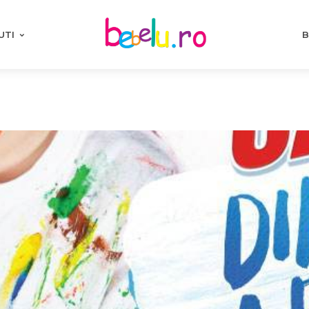
UTI
B