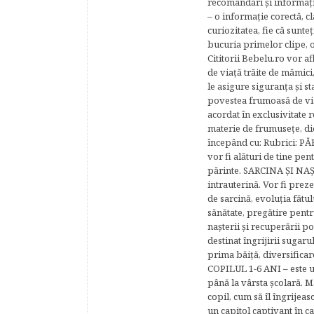
recomandări şi informaţii 
– o informaţie corectă, cl
curiozitatea, fie că sunte
bucuria primelor clipe, o
Cititorii Bebelu.ro vor af
de viaţă trăite de mămici,
le asigure siguranţa şi st
povestea frumoasă de via
acordat în exclusivitate r
materie de frumuseţe, di
începând cu: Rubrici: P
vor fi alături de tine pen
părinte. SARCINA ŞI NAŞT
intrauterină. Vor fi prez
de sarcină, evoluţia fătu
sănătate, pregătire pentr
naşterii şi recuperării
destinat îngrijirii sugaru
prima băiţă, diversificar
COPILUL 1-6 ANI – este un 
până la vârsta şcolară. 
copil, cum să îl îngrijeas
un capitol captivant în ca