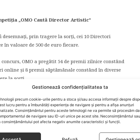
ompetiţia „OMO Caută Director Artistic”
 desemnaţi, prin tragere la sorţi, cei 10 Directori
ce în valoare de 500 de euro fiecare.
 în concurs, OMO a pregătit 54 de premii zilnice constând
ri online şi 8 premii săptămânale constând în diverse
re la sorţi.
Gestionează confidențialitatea ta
niei, înscrierea în concurs, premii şi modalitatea de
hnologii precum cookie-urile pentru a stoca și/sau accesa informații despre dispo
ulamentul oficial
al campaniei.
t lucru pentru a îmbunătăți experiența de navigare și pentru a afișa anunțuri
nalizate. Consimțământul pentru aceste tehnologii ne va permite să procesăm da
mportamentul de navigare sau ID-uri unice pe acest site. Neconsimțământul sa
www.facebook.com/Omo.Romania
 consimțământului pot afecta negativ anumite caracteristici și funcții.
Acceptă
Refuză
Gestionează op