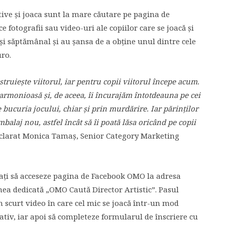
ative şi joaca sunt la mare căutare pe pagina de
otografii sau video-uri ale copiilor care se joacă şi
 şi săptămânal şi au şansa de a obţine unul dintre cele
uro.
struieşte viitorul, iar pentru copii viitorul începe acum.
 armonioasă şi, de aceea, îi încurajăm întotdeauna pe cei
e bucuria jocului, chiar şi prin murdărire. Iar părinţilor
alaj nou, astfel încât să îi poată lăsa oricând pe copii
eclarat Monica Tamaş, Senior Category Marketing
itaţi să acceseze pagina de Facebook OMO la adresa
unea dedicată „OMO Caută Director Artistic”. Pasul
n scurt video în care cel mic se joacă într-un mod
tiv, iar apoi să completeze formularul de înscriere cu