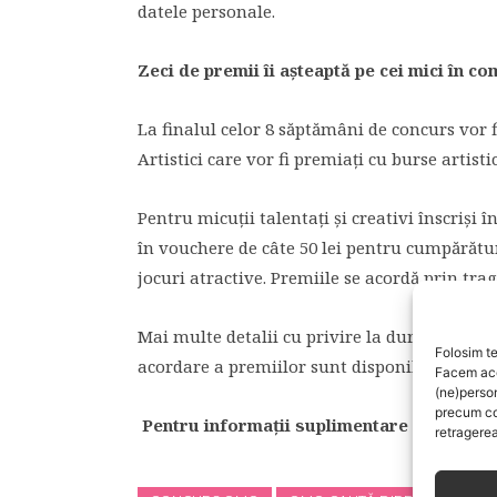
datele personale.
Zeci de premii îi aşteaptă pe cei mici în c
La finalul celor 8 săptămâni de concurs vor fi
Artistici care vor fi premiaţi cu burse artisti
Pentru micuţii talentaţi şi creativi înscrişi
în vouchere de câte 50 lei pentru cumpărătu
jocuri atractive. Premiile se acordă prin trage
Mai multe detalii cu privire la durata campa
Folosim te
acordare a premiilor sunt disponibile în
reg
Facem aces
(ne)perso
precum co
Pentru informaţii suplimentare accesaţi
retragerea