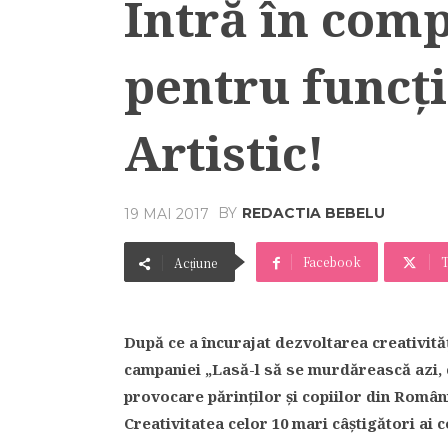
Intră în com
pentru funcţi
Artistic!
BY
REDACTIA BEBELU
19 MAI 2017
Facebook
T
Acțiune
După ce a încurajat dezvoltarea creativităţ
campaniei „Lasă-l să se murdărească azi, 
provocare părinţilor şi copiilor din Româ
Creativitatea celor 10 mari câştigători ai 