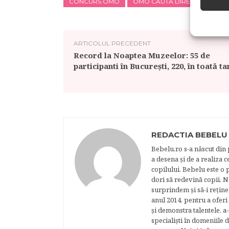
CONCURS OMO
OMO CAUTĂ DIRECTOR ARTIS
ARTICOLUL PRECEDENT
Record la Noaptea Muzeelor: 55 de
participanti în București, 220, în toată ta
REDACTIA BEBELU
Bebelu.ro s-a născut din p
a desena şi de a realiza 
copilului. Bebelu este o 
dori să redevină copii. N
surprindem şi să-i reţine
anul 2014, pentru a oferi
şi demonstra talentele, a-
specialişti în domeniile d