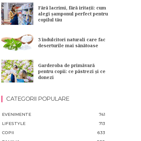
Fără lacrimi, fără iritații: cum
alegi șamponul perfect pentru
copilul tău
3 îndulcitori naturali care fac
deserturile mai sănătoase
Garderoba de primăvară
pentru copii: ce păstrezi și ce
donezi
CATEGORII POPULARE
EVENIMENTE
741
LIFESTYLE
713
COPII
633