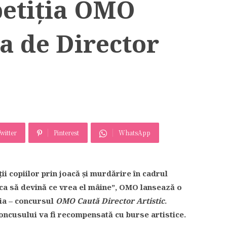
petiţia OMO
a de Director
witter
Pinterest
WhatsApp
ii copiilor prin joacă şi murdărire în cadrul
ca să devină ce vrea el mâine”, OMO lansează o
nia – concursul
OMO Caută Director Artistic
.
concusului va fi recompensată cu burse artistice.