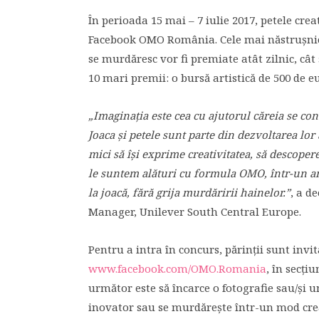
În perioada 15 mai – 7 iulie 2017, petele cre
Facebook OMO România. Cele mai năstruşnice f
se murdăresc vor fi premiate atât zilnic, cât
10 mari premii: o bursă artistică de 500 de e
„Imaginaţia este cea cu ajutorul căreia se con
Joaca şi petele sunt parte din dezvoltarea lor
mici să îşi exprime creativitatea, să descoper
le suntem alături cu formula OMO, într-un amb
la joacă, fără grija murdăririi hainelor.”
, a d
Manager, Unilever South Central Europe.
Pentru a intra în concurs, părinţii sunt inv
www.facebook.com/OMO.Romania
, în secţi
următor este să încarce o fotografie sau/şi u
inovator sau se murdăreşte într-un mod crea