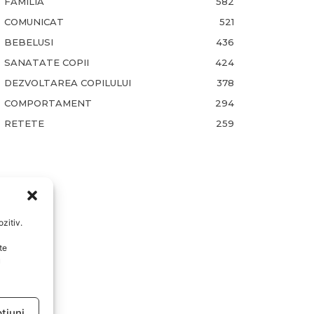
FAMILIA
582
COMUNICAT
521
BEBELUSI
436
SANATATE COPII
424
DEZVOLTAREA COPILULUI
378
COMPORTAMENT
294
RETETE
259
zitiv.
te
u
țiuni