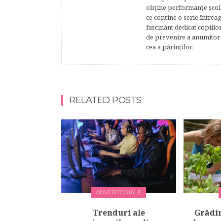
obţine performanţe şcolar
ce conţine o serie întrea
fascinant dedicat copiilo
de prevenire a anumitor p
cea a părinţilor.
RELATED POSTS
ADVERTORIALE
Trenduri ale
Grădin