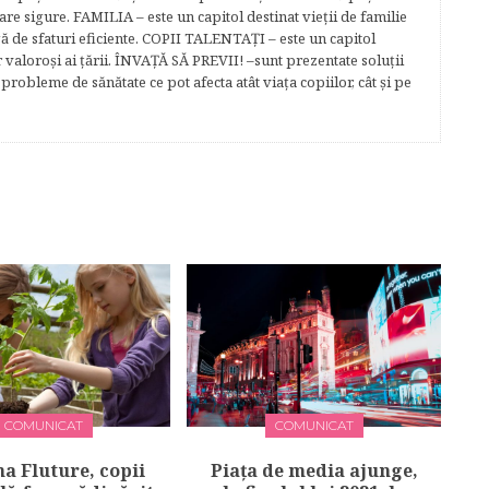
e sigure. FAMILIA – este un capitol destinat vieţii de familie
gă de sfaturi eficiente. COPII TALENTAŢI – este un capitol
r valoroși ai țării. ÎNVAŢĂ SĂ PREVII! –sunt prezentate soluţii
robleme de sănătate ce pot afecta atât viaţa copiilor, cât şi pe
COMUNICAT
COMUNICAT
a Fluture, copii
Piața de media ajunge,