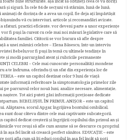
foarte bine structurate, aşa încât să obtineţi ceea ce vă doriţi
ară şi sigură. În cele 84 de secțuni vă stârnim, lună de lună,
ţi animaţi de dorinţa de a avea un copil, fie deja aţi împărtăşit
bişnuindu-vă cu interviuri, articole şi recomandări avizate.
la sfaturi, practici eficiente, vor deveni parte a unor experienţe
 vor fi puşi la curent cu cele mai noi măsuri legislative care să
abilitatea familiei. Cititorii se vor bucura să afle despre
ță a unei mămici celebre – Elena Băsescu, într-un interviu
evistei Bebelu,vor fi puşi în temă cu ultimele tendinţe în
ete şi modă parcurgând atent şi rubricile permanente
ĂRINŢI CELEBRI – Cele mai cunoscute personalităţi mondene
tru a te îndruma, oferindu-ţi un sfat din experienţa lor de
EREA – este un capitol destinat celor 9 luni de viaţă
entate informaţii referitoare la simptomatologia primelor zile
lui pe parcursul celor nouă luni, analize necesare, alimentaţie,
u naştere. Tot aici puteti găsi informaţii preţioase dedicate
 postpartum. BEBELUŞUL ÎN PRIMUL ANIŞOR – este un capitol
lui. Alăptarea, scorul Apgar, îngrijirea bontului ombilical,
ea sunt doar câteva dintre cele mai captivante subcategorii.
capitol dedicat creşterii şi îngrijirii copilului din primul an şi
Mămicile vor reuşi să afle cum anume să se descurce cu propriul
că în aşa fel încât să crească perfect sănătos. EDUCAŢIE – este
re poţi afla cum să îţi educi copilul în aşa fel încât să poţi