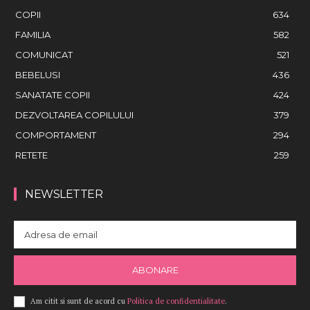
COPII
634
FAMILIA
582
COMUNICAT
521
BEBELUSI
436
SANATATE COPII
424
DEZVOLTAREA COPILULUI
379
COMPORTAMENT
294
RETETE
259
NEWSLETTER
ABONARE
Am citit si sunt de acord cu
Politica de confidentialitate
.