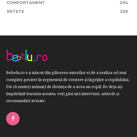
COMPORTAMENT
294
RETETE
259
Bebelu.ro s-a născut din plăcerea autorilor ei de a realiza cel mai
complex proiect în segmentul de creştere şi îngrijire a copilulului.
Fie că sunteţi animaţi de dorinţa de a avea un copil, fie deja aţi
împărtăşit bucuria aceasta, veți găsi aici interviuri, articole şi
recomandări avizate.