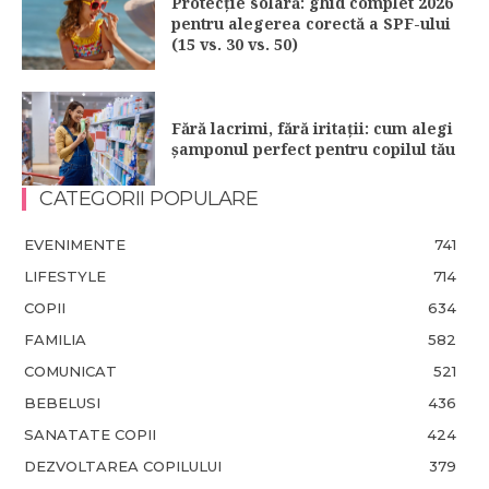
Protecție solară: ghid complet 2026
pentru alegerea corectă a SPF-ului
(15 vs. 30 vs. 50)
Fără lacrimi, fără iritații: cum alegi
șamponul perfect pentru copilul tău
CATEGORII POPULARE
EVENIMENTE
741
LIFESTYLE
714
COPII
634
FAMILIA
582
COMUNICAT
521
BEBELUSI
436
SANATATE COPII
424
DEZVOLTAREA COPILULUI
379