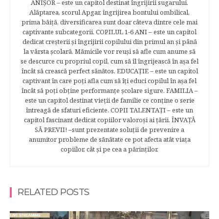
ANIŞOR – este un capitol destinat îngrijirii sugarului.
Alăptarea, scorul Apgar, îngrijirea bontului ombilical,
prima băiţă, diversificarea sunt doar câteva dintre cele mai
captivante subcategorii. COPILUL 1-6 ANI – este un capitol
dedicat creşterii şi îngrijirii copilului din primul an şi până
la vârsta şcolară. Mămicile vor reuşi să afle cum anume să
se descurce cu propriul copil, cum să îl îngrijească în aşa fel
încât să crească perfect sănătos. EDUCAŢIE – este un capitol
captivant în care poţi afla cum să îţi educi copilul în aşa fel
încât să poţi obţine performanţe şcolare sigure. FAMILIA –
este un capitol destinat vieţii de familie ce conţine o serie
întreagă de sfaturi eficiente. COPII TALENTAŢI – este un
capitol fascinant dedicat copiilor valoroși ai țării. ÎNVAŢĂ
SĂ PREVII! –sunt prezentate soluţii de prevenire a
anumitor probleme de sănătate ce pot afecta atât viaţa
copiilor, cât şi pe cea a părinţilor.
RELATED POSTS