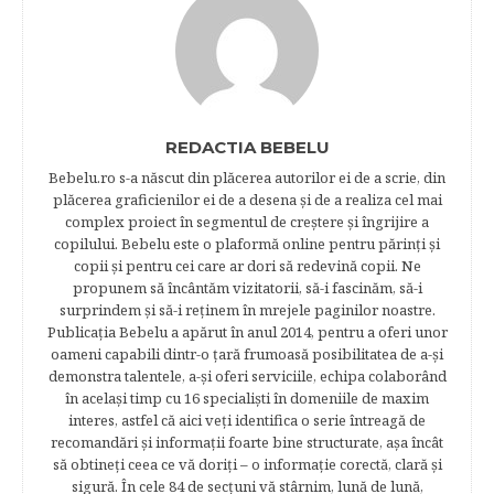
REDACTIA BEBELU
Bebelu.ro s-a născut din plăcerea autorilor ei de a scrie, din
plăcerea graficienilor ei de a desena şi de a realiza cel mai
complex proiect în segmentul de creştere şi îngrijire a
copilului. Bebelu este o plaformă online pentru părinţi şi
copii şi pentru cei care ar dori să redevină copii. Ne
propunem să încântăm vizitatorii, să-i fascinăm, să-i
surprindem şi să-i reţinem în mrejele paginilor noastre.​
Publicația Bebelu a apărut în anul 2014, pentru a oferi unor
oameni capabili dintr-o ţară frumoasă posibilitatea de a-şi
demonstra talentele, a-şi oferi serviciile, echipa colaborând
în acelaşi timp cu 16 specialişti în domeniile de maxim
interes, astfel că aici veţi identifica o serie întreagă de
recomandări şi informaţii foarte bine structurate, aşa încât
să obtineţi ceea ce vă doriţi – o informaţie corectă, clară şi
sigură. În cele 84 de secțuni vă stârnim, lună de lună,