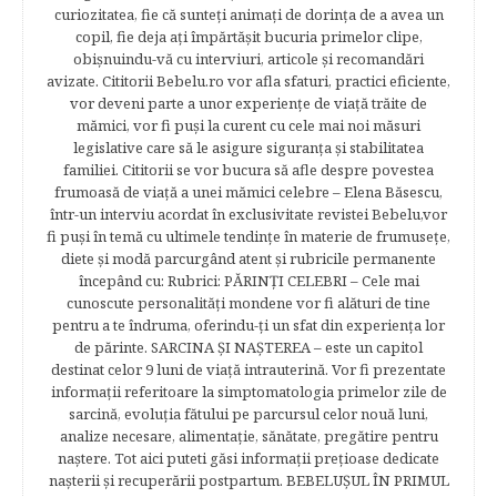
curiozitatea, fie că sunteţi animaţi de dorinţa de a avea un
copil, fie deja aţi împărtăşit bucuria primelor clipe,
obişnuindu-vă cu interviuri, articole şi recomandări
avizate. Cititorii Bebelu.ro vor afla sfaturi, practici eficiente,
vor deveni parte a unor experienţe de viaţă trăite de
mămici, vor fi puşi la curent cu cele mai noi măsuri
legislative care să le asigure siguranţa şi stabilitatea
familiei. Cititorii se vor bucura să afle despre povestea
frumoasă de viață a unei mămici celebre – Elena Băsescu,
într-un interviu acordat în exclusivitate revistei Bebelu,vor
fi puşi în temă cu ultimele tendinţe în materie de frumuseţe,
diete şi modă parcurgând atent şi rubricile permanente
începând cu: Rubrici: PĂRINŢI CELEBRI – Cele mai
cunoscute personalităţi mondene vor fi alături de tine
pentru a te îndruma, oferindu-ţi un sfat din experienţa lor
de părinte. SARCINA ŞI NAŞTEREA – este un capitol
destinat celor 9 luni de viaţă intrauterină. Vor fi prezentate
informaţii referitoare la simptomatologia primelor zile de
sarcină, evoluţia fătului pe parcursul celor nouă luni,
analize necesare, alimentaţie, sănătate, pregătire pentru
naştere. Tot aici puteti găsi informaţii preţioase dedicate
naşterii şi recuperării postpartum. BEBELUŞUL ÎN PRIMUL