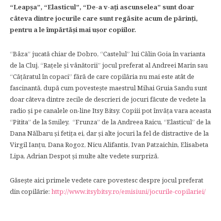
“Leapşa”, “Elasticul”, “De-a v-aţi ascunselea” sunt doar
câteva dintre jocurile care sunt regăsite acum de părinţi,
pentru a le împărtăşi mai uşor copiilor.
“Bâza” jucată chiar de Dobro, “Castelul” lui Călin Goia în varianta
de la Cluj, “Raţele şi vânătorii” jocul preferat al Andreei Marin sau
“Căţăratul în copaci” fără de care copilăria nu mai este atât de
fascinantă, după cum povesteşte maestrul Mihai Gruia Sandu sunt
doar câteva dintre zecile de descrieri de jocuri făcute de vedete la
radio şi pe canalele on-line Itsy Bitsy. Copiii pot învăţa vara aceasta
“Pitita” de la Smiley, “Frunza” de la Andreea Raicu, “Elasticul” de la
Dana Nălbaru şi fetiţa ei, dar şi alte jocuri la fel de distractive de la
Virgil Ianţu, Dana Rogoz, Nicu Alifantis, Ivan Patzaichin, Elisabeta
Lipa, Adrian Despot şi multe alte vedete surpriză.
Găseşte aici primele vedete care povestesc despre jocul preferat
din copilărie:
http://www.itsybitsy.ro/emisiuni/jocurile-copilariei/