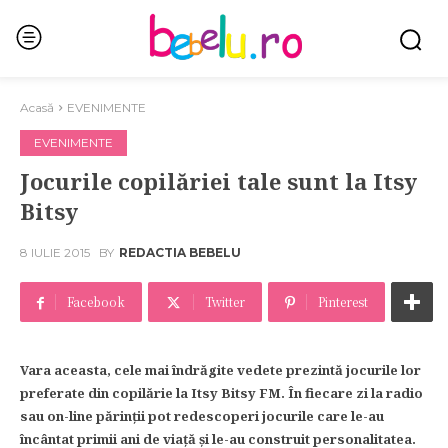
Acasă
EVENIMENTE
EVENIMENTE
Jocurile copilăriei tale sunt la Itsy
Bitsy
8 IULIE 2015
BY
REDACTIA BEBELU
Facebook
Twitter
Pinterest
Vara aceasta, cele mai îndrăgite vedete prezintă jocurile lor
preferate din copilărie la Itsy Bitsy FM. În fiecare zi la radio
sau on-line părinţii pot redescoperi jocurile care le-au
încântat primii ani de viaţă şi le-au construit personalitatea.