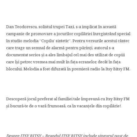
Dan Teodorescu, solistul trupei Taxi, s-a implicat în această
campanie de promovare a jocurilor copilăriei înregistrând special
în studio melodia “Copilu’ sintetic”. Pentru versurile acestui cântec
care trage un semnal de alarmă pentru părinţi, autorul s-a
documentat serios şi a ales limbajul cel mai des utilizat de copiii
care îşi petrec vremea mai mult în faţa ecranelor, decât în faţa
blocului. Melodia a fost difuzată în premieră radio la Itsy Bitsy FM.
Descoperă jocul preferat al familiei tale împreună cu Itsy Bitsy FM
şi bucură-te de o vară frumoasă, ca în vacanţele din copilărie!
Despre ITSY BITSY – Brandul ITSY BITSY include singurul post de