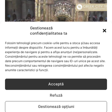
Gestionează
confidențialitatea ta
Folosim tehnologii precum cookie-urile pentru a stoca și/sau accesa
informații despre dispozitiv. Facem acest lucru pentru a îmbunătăți
experiența de navigare și pentru a afișa anunțuri (ne)personalizate.
Consimțământul pentru aceste tehnologii ne va permite să procesăm
date precum comportamentul de navigare sau ID-uri unice pe acest site.
EVENIMENTE
Neconsimțământul sau retragerea consimțământului pot afecta negativ
anumite caracteristici și funcții.
LIVE VIDEO Pogorârea Luminii Sfinte din
Ierusalim
Acceptă
Refuză
Gestionează opțiuni