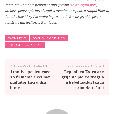
radio din România pentru părinti și copii,
www.itsybitsy.ro
,
ateliere pentru părinti și copii și evenimente pentru timpul liber în
familie. Itsy Bitsy FM emite în prezent în București și în peste
jumătate din teritoriul României.
EVENIMENT
JOCURILE COPIILOR
JOCURILE COPILARIEI
ARTICOLUL PRECEDENT
ARTICOLUL URMĂTOR
4 motive pentru care
Bepanthen Extra are
sa fii mama e cel mai
grija de pielea fragila
inaltator lucru din
a bebelusului tau in
lume
primele 12 luni