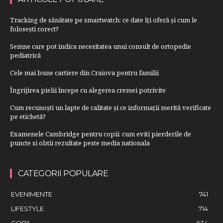
Tracking de sănătate pe smartwatch: ce date îți oferă și cum le
folosești corect?
Semne care pot indica necesitatea unui consult de ortopedie
pediatrică
Cele mai bune cartiere din Craiova pentru familii
Îngrijirea pielii începe cu alegerea cremei potrivite
Cum recunoști un lapte de calitate și ce informații merită verificate
pe etichetă?
Examenele Cambridge pentru copii: cum eviti pierderile de
puncte si obtii rezultate peste media nationala
CATEGORII POPULARE
EVENIMENTE
741
LIFESTYLE
714
COPII
634