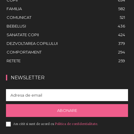
FAMILIA
582
COMUNICAT
521
BEBELUSI
436
SANATATE COPII
424
DEZVOLTAREA COPILULUI
379
COMPORTAMENT
294
RETETE
259
NEWSLETTER
ABONARE
Am citit si sunt de acord cu
Politica de confidentialitate
.