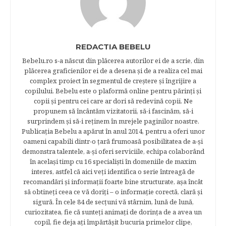
REDACTIA BEBELU
Bebelu.ro s-a născut din plăcerea autorilor ei de a scrie, din
plăcerea graficienilor ei de a desena şi de a realiza cel mai
complex proiect în segmentul de creştere şi îngrijire a
copilului. Bebelu este o plaformă online pentru părinţi şi
copii şi pentru cei care ar dori să redevină copii. Ne
propunem să încântăm vizitatorii, să-i fascinăm, să-i
surprindem şi să-i reţinem în mrejele paginilor noastre.​
Publicația Bebelu a apărut în anul 2014, pentru a oferi unor
oameni capabili dintr-o ţară frumoasă posibilitatea de a-şi
demonstra talentele, a-şi oferi serviciile, echipa colaborând
în acelaşi timp cu 16 specialişti în domeniile de maxim
interes, astfel că aici veţi identifica o serie întreagă de
recomandări şi informaţii foarte bine structurate, aşa încât
să obtineţi ceea ce vă doriţi – o informaţie corectă, clară şi
sigură. În cele 84 de secțuni vă stârnim, lună de lună,
curiozitatea, fie că sunteţi animaţi de dorinţa de a avea un
copil, fie deja aţi împărtăşit bucuria primelor clipe,