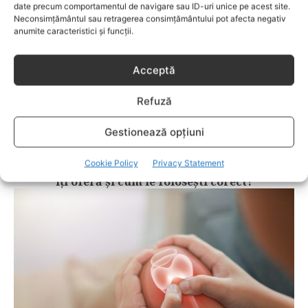
date precum comportamentul de navigare sau ID-uri unice pe acest site.
Neconsimțământul sau retragerea consimțământului pot afecta negativ
anumite caracteristici și funcții.
Acceptă
Refuză
Gestionează opțiuni
ADOLESCENTI
Cookie Policy
Privacy Statement
Tracking de sănătate pe smartwatch: ce date
îți oferă și cum le folosești corect?