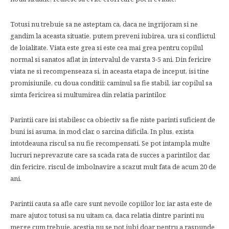
Totusi nu trebuie sa ne asteptam ca, daca ne ingrijoram si ne
gandim la aceasta situatie, putem preveni iubirea, ura si conflictul
de loialitate. Viata este grea si este cea mai grea pentru copilul
normal si sanatos aflat in intervalul de varsta 3-5 ani. Din fericire
viata ne si recompenseaza si, in aceasta etapa de inceput, isi tine
promisiunile, cu doua conditii: caminul sa fie stabil, iar copilul sa
simta fericirea si multumirea din relatia parintilor.
Parintii care isi stabilesc ca obiectiv sa fie niste parinti suficient de
buni isi asuma, in mod clar, o sarcina dificila. In plus, exista
intotdeauna riscul sa nu fie recompensati. Se pot intampla multe
lucruri neprevazute care sa scada rata de succes a parintilor, dar,
din fericire, riscul de imbolnavire a scazut mult fata de acum 20 de
ani.
Parintii cauta sa afle care sunt nevoile copiilor lor, iar asta este de
mare ajutor, totusi sa nu uitam ca, daca relatia dintre parinti nu
merge cum trebuie, acestia nu se pot iubi doar pentru a raspunde