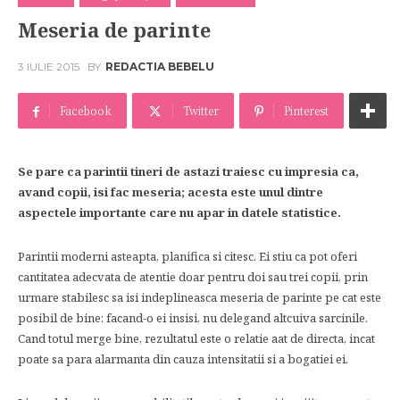
Meseria de parinte
3 IULIE 2015
BY
REDACTIA BEBELU
Facebook
Twitter
Pinterest
Se pare ca parintii tineri de astazi traiesc cu impresia ca,
avand copii, isi fac meseria; acesta este unul dintre
aspectele importante care nu apar in datele statistice.
Parintii moderni asteapta, planifica si citesc. Ei stiu ca pot oferi
cantitatea adecvata de atentie doar pentru doi sau trei copii, prin
urmare stabilesc sa isi indeplineasca meseria de parinte pe cat este
posibil de bine: facand-o ei insisi, nu delegand altcuiva sarcinile.
Cand totul merge bine, rezultatul este o relatie aat de directa, incat
poate sa para alarmanta din cauza intensitatii si a bogatiei ei.