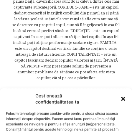
prima băiţă, diversificarea sunt doar câteva dintre cele mai
captivante subcategorii. COPILUL 1-6 ANI – este un capitol
dedicat creşterii şi îngrijirii copilului din primul an şi până
la vârsta şcolară. Mămicile vor reuşi să afle cum anume să
se descurce cu propriul copil, cum să îl îngrijească în aşa fel
încât să crească perfect sănătos. EDUCAŢIE – este un capitol
captivant în care poţi afla cum să îţi educi copilul în aşa fel
încât să poţi obţine performanţe şcolare sigure. FAMILIA –
este un capitol destinat vieţii de familie ce conţine o serie
întreagă de sfaturi eficiente. COPII TALENTAŢI – este un
capitol fascinant dedicat copiilor valoroși ai țării. ÎNVAŢĂ
SĂ PREVII! –sunt prezentate soluţii de prevenire a
anumitor probleme de sănătate ce pot afecta atât viaţa
copiilor, cât şi pe cea a părinţilor.
Gestionează
confidențialitatea ta
RELATED POSTS
Folosim tehnologii precum cookie-urile pentru a stoca și/sau accesa
informații despre dispozitiv. Facem acest lucru pentru a îmbunătăți
experiența de navigare și pentru a afișa anunțuri (ne)personalizate.
Consimțământul pentru aceste tehnologii ne va permite să procesăm