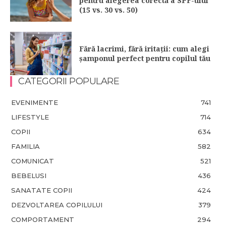
pentru alegerea corectă a SPF-ului
(15 vs. 30 vs. 50)
Fără lacrimi, fără iritații: cum alegi
șamponul perfect pentru copilul tău
CATEGORII POPULARE
EVENIMENTE
741
LIFESTYLE
714
COPII
634
FAMILIA
582
COMUNICAT
521
BEBELUSI
436
SANATATE COPII
424
DEZVOLTAREA COPILULUI
379
COMPORTAMENT
294