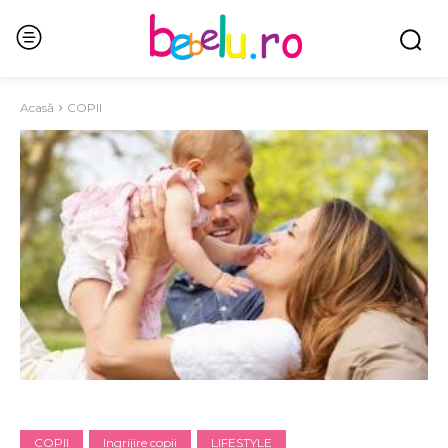
Acasă
COPII
COPII
Ingrijire copii
LIFESTYLE