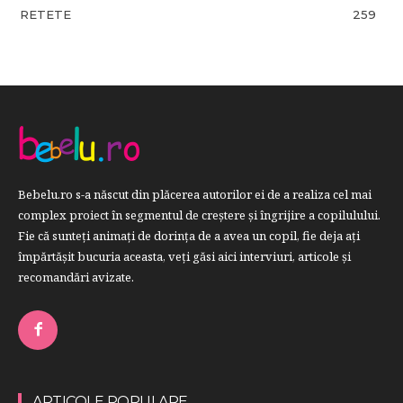
RETETE
259
Bebelu.ro s-a născut din plăcerea autorilor ei de a realiza cel mai
complex proiect în segmentul de creştere şi îngrijire a copilulului.
Fie că sunteţi animaţi de dorinţa de a avea un copil, fie deja aţi
împărtăşit bucuria aceasta, veți găsi aici interviuri, articole şi
recomandări avizate.
ARTICOLE POPULARE