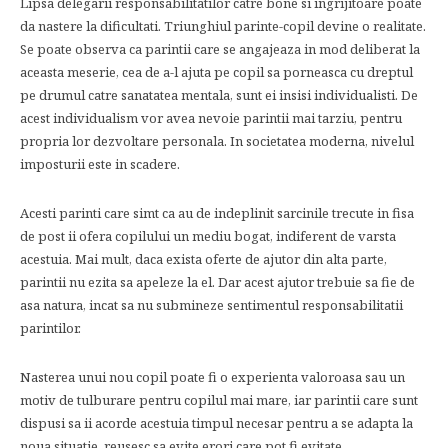
Lipsa delegarii responsabilitatilor catre bone si ingrijitoare poate
da nastere la dificultati. Triunghiul parinte-copil devine o realitate.
Se poate observa ca parintii care se angajeaza in mod deliberat la
aceasta meserie, cea de a-l ajuta pe copil sa porneasca cu dreptul
pe drumul catre sanatatea mentala, sunt ei insisi individualisti. De
acest individualism vor avea nevoie parintii mai tarziu, pentru
propria lor dezvoltare personala. In societatea moderna, nivelul
imposturii este in scadere.
Acesti parinti care simt ca au de indeplinit sarcinile trecute in fisa
de post ii ofera copilului un mediu bogat, indiferent de varsta
acestuia. Mai mult, daca exista oferte de ajutor din alta parte,
parintii nu ezita sa apeleze la el. Dar acest ajutor trebuie sa fie de
asa natura, incat sa nu submineze sentimentul responsabilitatii
parintilor.
Nasterea unui nou copil poate fi o experienta valoroasa sau un
motiv de tulburare pentru copilul mai mare, iar parintii care sunt
dispusi sa ii acorde acestuia timpul necesar pentru a se adapta la
noua situatie, reusesc sa evite erori care pot fi evitate.