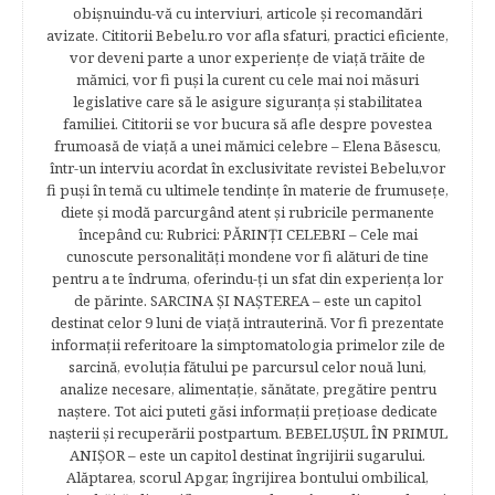
obişnuindu-vă cu interviuri, articole şi recomandări
avizate. Cititorii Bebelu.ro vor afla sfaturi, practici eficiente,
vor deveni parte a unor experienţe de viaţă trăite de
mămici, vor fi puşi la curent cu cele mai noi măsuri
legislative care să le asigure siguranţa şi stabilitatea
familiei. Cititorii se vor bucura să afle despre povestea
frumoasă de viață a unei mămici celebre – Elena Băsescu,
într-un interviu acordat în exclusivitate revistei Bebelu,vor
fi puşi în temă cu ultimele tendinţe în materie de frumuseţe,
diete şi modă parcurgând atent şi rubricile permanente
începând cu: Rubrici: PĂRINŢI CELEBRI – Cele mai
cunoscute personalităţi mondene vor fi alături de tine
pentru a te îndruma, oferindu-ţi un sfat din experienţa lor
de părinte. SARCINA ŞI NAŞTEREA – este un capitol
destinat celor 9 luni de viaţă intrauterină. Vor fi prezentate
informaţii referitoare la simptomatologia primelor zile de
sarcină, evoluţia fătului pe parcursul celor nouă luni,
analize necesare, alimentaţie, sănătate, pregătire pentru
naştere. Tot aici puteti găsi informaţii preţioase dedicate
naşterii şi recuperării postpartum. BEBELUŞUL ÎN PRIMUL
ANIŞOR – este un capitol destinat îngrijirii sugarului.
Alăptarea, scorul Apgar, îngrijirea bontului ombilical,