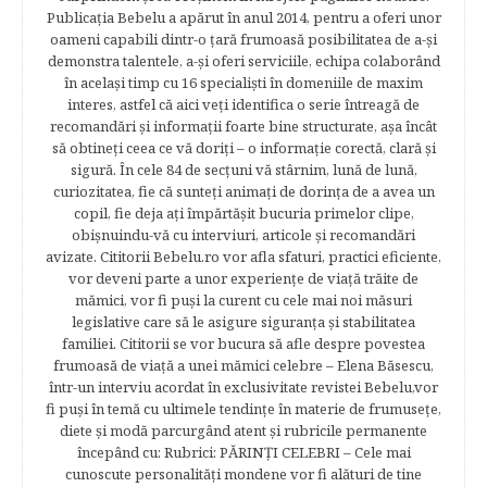
Publicația Bebelu a apărut în anul 2014, pentru a oferi unor
oameni capabili dintr-o ţară frumoasă posibilitatea de a-şi
demonstra talentele, a-şi oferi serviciile, echipa colaborând
în acelaşi timp cu 16 specialişti în domeniile de maxim
interes, astfel că aici veţi identifica o serie întreagă de
recomandări şi informaţii foarte bine structurate, aşa încât
să obtineţi ceea ce vă doriţi – o informaţie corectă, clară şi
sigură. În cele 84 de secțuni vă stârnim, lună de lună,
curiozitatea, fie că sunteţi animaţi de dorinţa de a avea un
copil, fie deja aţi împărtăşit bucuria primelor clipe,
obişnuindu-vă cu interviuri, articole şi recomandări
avizate. Cititorii Bebelu.ro vor afla sfaturi, practici eficiente,
vor deveni parte a unor experienţe de viaţă trăite de
mămici, vor fi puşi la curent cu cele mai noi măsuri
legislative care să le asigure siguranţa şi stabilitatea
familiei. Cititorii se vor bucura să afle despre povestea
frumoasă de viață a unei mămici celebre – Elena Băsescu,
într-un interviu acordat în exclusivitate revistei Bebelu,vor
fi puşi în temă cu ultimele tendinţe în materie de frumuseţe,
diete şi modă parcurgând atent şi rubricile permanente
începând cu: Rubrici: PĂRINŢI CELEBRI – Cele mai
cunoscute personalităţi mondene vor fi alături de tine