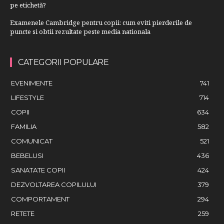
pe etichetă?
Examenele Cambridge pentru copii: cum eviti pierderile de
puncte si obtii rezultate peste media nationala
CATEGORII POPULARE
EVENIMENTE
741
LIFESTYLE
714
COPII
634
FAMILIA
582
COMUNICAT
521
BEBELUSI
436
SANATATE COPII
424
DEZVOLTAREA COPILULUI
379
COMPORTAMENT
294
RETETE
259