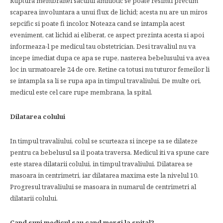
Ruptura membranei sacului amniotic se poate resimti precum
scaparea involuntara a unui flux de lichid; acesta nu are un miros
sepcific si poate fi incolor. Noteaza cand se intampla acest
eveniment, cat lichid ai eliberat, ce aspect prezinta acesta si apoi
informeaza-l pe medicul tau obstetrician. Desi travaliul nu va
incepe imediat dupa ce apa se rupe, nasterea bebelusului va avea
loc in urmatoarele 24 de ore. Retine ca totusi nu tuturor femeilor li
se intampla sa li se rupa apa in timpul travaliului. De multe ori,
medicul este cel care rupe membrana, la spital.
Dilatarea colului
In timpul travaliului, colul se scurteaza si incepe sa se dilateze
pentru ca bebelusul sa il poata traversa. Medicul iti va spune care
este starea dilatarii colului, in timpul travaliului. Dilatarea se
masoara in centrimetri, iar dilatarea maxima este la nivelul 10.
Progresul travaliului se masoara in numarul de centrimetri al
dilatarii colului.
Cand suni medicul sau cand mergi la spital?