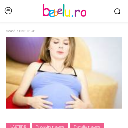
Acasă
NASTERE
NASTERE
Pregatire nastere
Travaliu nastere