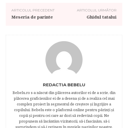
ARTICOLUL PRECEDENT
ARTICOLUL URMĂTOR
Meseria de parinte
Ghidul tatalui
REDACTIA BEBELU
Bebelu.ro s-a născut din plăcerea autorilor ei de a scrie, din
plăcerea graficienilor ei de a desena şi de a realiza cel mai
complex proiect în segmentul de creştere şi îngrijire a
copilului. Bebelu este o plaformă online pentru părinţi şi
copii şi pentru cei care ar dori să redevină copii. Ne
propunem să încântăm vizitatorii, să-i fascinăm, să-i
surprindem şi să-i reţinem în mrejele paginilor noastre.​