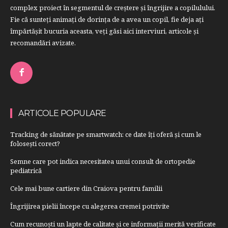
complex proiect în segmentul de creştere şi îngrijire a copilulului.
Fie că sunteţi animaţi de dorinţa de a avea un copil, fie deja aţi
împărtăşit bucuria aceasta, veți găsi aici interviuri, articole şi
recomandări avizate.
ARTICOLE POPULARE
Tracking de sănătate pe smartwatch: ce date îți oferă și cum le
folosești corect?
Semne care pot indica necesitatea unui consult de ortopedie
pediatrică
Cele mai bune cartiere din Craiova pentru familii
Îngrijirea pielii începe cu alegerea cremei potrivite
Cum recunoști un lapte de calitate și ce informații merită verificate