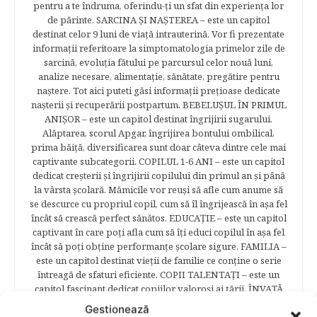
pentru a te îndruma, oferindu-ţi un sfat din experienţa lor
de părinte. SARCINA ŞI NAŞTEREA – este un capitol
destinat celor 9 luni de viaţă intrauterină. Vor fi prezentate
informaţii referitoare la simptomatologia primelor zile de
sarcină, evoluţia fătului pe parcursul celor nouă luni,
analize necesare, alimentaţie, sănătate, pregătire pentru
naştere. Tot aici puteti găsi informaţii preţioase dedicate
naşterii şi recuperării postpartum. BEBELUŞUL ÎN PRIMUL
ANIŞOR – este un capitol destinat îngrijirii sugarului.
Alăptarea, scorul Apgar, îngrijirea bontului ombilical,
prima băiţă, diversificarea sunt doar câteva dintre cele mai
captivante subcategorii. COPILUL 1-6 ANI – este un capitol
dedicat creşterii şi îngrijirii copilului din primul an şi până
la vârsta şcolară. Mămicile vor reuşi să afle cum anume să
se descurce cu propriul copil, cum să îl îngrijească în aşa fel
încât să crească perfect sănătos. EDUCAŢIE – este un capitol
captivant în care poţi afla cum să îţi educi copilul în aşa fel
încât să poţi obţine performanţe şcolare sigure. FAMILIA –
este un capitol destinat vieţii de familie ce conţine o serie
întreagă de sfaturi eficiente. COPII TALENTAŢI – este un
capitol fascinant dedicat copiilor valoroși ai țării. ÎNVAŢĂ
SĂ PREVII! –sunt prezentate soluţii de prevenire a
Gestionează