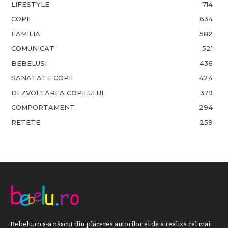
LIFESTYLE
714
COPII
634
FAMILIA
582
COMUNICAT
521
BEBELUSI
436
SANATATE COPII
424
DEZVOLTAREA COPILULUI
379
COMPORTAMENT
294
RETETE
259
Bebelu.ro s-a născut din plăcerea autorilor ei de a realiza cel mai