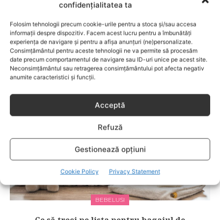
anumitor probleme de sănătate ce pot afecta atât viaţa
confidențialitatea ta
copiilor, cât şi pe cea a părinţilor.
Folosim tehnologii precum cookie-urile pentru a stoca și/sau accesa
informații despre dispozitiv. Facem acest lucru pentru a îmbunătăți
experiența de navigare și pentru a afișa anunțuri (ne)personalizate.
Consimțământul pentru aceste tehnologii ne va permite să procesăm
RELATED POSTS
date precum comportamentul de navigare sau ID-uri unice pe acest site.
Neconsimțământul sau retragerea consimțământului pot afecta negativ
anumite caracteristici și funcții.
Acceptă
Refuză
Gestionează opțiuni
Cookie Policy
Privacy Statement
BEBELUSI