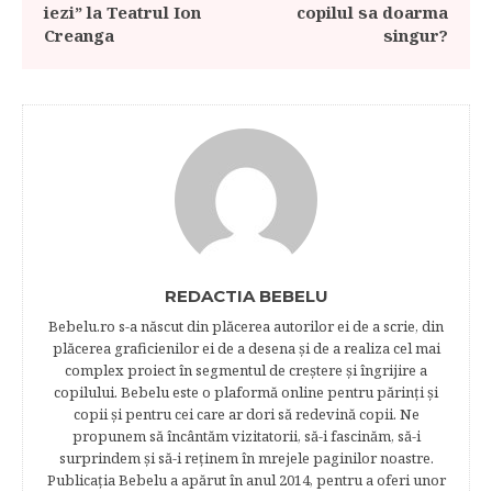
iezi” la Teatrul Ion
copilul sa doarma
Creanga
singur?
REDACTIA BEBELU
Bebelu.ro s-a născut din plăcerea autorilor ei de a scrie, din
plăcerea graficienilor ei de a desena şi de a realiza cel mai
complex proiect în segmentul de creştere şi îngrijire a
copilului. Bebelu este o plaformă online pentru părinţi şi
copii şi pentru cei care ar dori să redevină copii. Ne
propunem să încântăm vizitatorii, să-i fascinăm, să-i
surprindem şi să-i reţinem în mrejele paginilor noastre.​
Publicația Bebelu a apărut în anul 2014, pentru a oferi unor