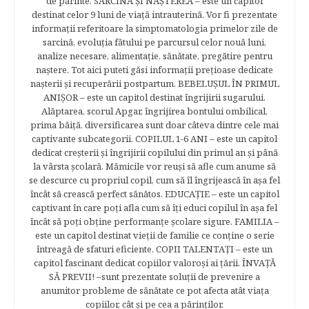
de părinte. SARCINA ŞI NAŞTEREA – este un capitol
destinat celor 9 luni de viaţă intrauterină. Vor fi prezentate
informaţii referitoare la simptomatologia primelor zile de
sarcină, evoluţia fătului pe parcursul celor nouă luni,
analize necesare, alimentaţie, sănătate, pregătire pentru
naştere. Tot aici puteti găsi informaţii preţioase dedicate
naşterii şi recuperării postpartum. BEBELUŞUL ÎN PRIMUL
ANIŞOR – este un capitol destinat îngrijirii sugarului.
Alăptarea, scorul Apgar, îngrijirea bontului ombilical,
prima băiţă, diversificarea sunt doar câteva dintre cele mai
captivante subcategorii. COPILUL 1-6 ANI – este un capitol
dedicat creşterii şi îngrijirii copilului din primul an şi până
la vârsta şcolară. Mămicile vor reuşi să afle cum anume să
se descurce cu propriul copil, cum să îl îngrijească în aşa fel
încât să crească perfect sănătos. EDUCAŢIE – este un capitol
captivant în care poţi afla cum să îţi educi copilul în aşa fel
încât să poţi obţine performanţe şcolare sigure. FAMILIA –
este un capitol destinat vieţii de familie ce conţine o serie
întreagă de sfaturi eficiente. COPII TALENTAŢI – este un
capitol fascinant dedicat copiilor valoroși ai țării. ÎNVAŢĂ
SĂ PREVII! –sunt prezentate soluţii de prevenire a
anumitor probleme de sănătate ce pot afecta atât viaţa
copiilor, cât şi pe cea a părinţilor.