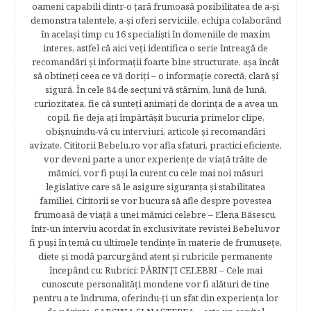
oameni capabili dintr-o ţară frumoasă posibilitatea de a-şi
demonstra talentele, a-şi oferi serviciile, echipa colaborând
în acelaşi timp cu 16 specialişti în domeniile de maxim
interes, astfel că aici veţi identifica o serie întreagă de
recomandări şi informaţii foarte bine structurate, aşa încât
să obtineţi ceea ce vă doriţi – o informaţie corectă, clară şi
sigură. În cele 84 de secțuni vă stârnim, lună de lună,
curiozitatea, fie că sunteţi animaţi de dorinţa de a avea un
copil, fie deja aţi împărtăşit bucuria primelor clipe,
obişnuindu-vă cu interviuri, articole şi recomandări
avizate. Cititorii Bebelu.ro vor afla sfaturi, practici eficiente,
vor deveni parte a unor experienţe de viaţă trăite de
mămici, vor fi puşi la curent cu cele mai noi măsuri
legislative care să le asigure siguranţa şi stabilitatea
familiei. Cititorii se vor bucura să afle despre povestea
frumoasă de viață a unei mămici celebre – Elena Băsescu,
într-un interviu acordat în exclusivitate revistei Bebelu,vor
fi puşi în temă cu ultimele tendinţe în materie de frumuseţe,
diete şi modă parcurgând atent şi rubricile permanente
începând cu: Rubrici: PĂRINŢI CELEBRI – Cele mai
cunoscute personalităţi mondene vor fi alături de tine
pentru a te îndruma, oferindu-ţi un sfat din experienţa lor