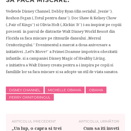
SA FACA MISCARE.
Vedetele Disney Channel, Debby Ryan (din serialul „Jessie”),
Roshon Fegan („Totul pentru dans”), Doc Shaw & Kelsey Chow
(„Pair of Kings”) si Olivia Holt („Kickin’ It”) i-au inspirat pe copiii
prezenti in parcul de distractie Walt Disney World Resort din
Florida sa faca miscare pe ritmurile dansului „Mersul
Ornitoringului.” Evenimentul a marcat a doua aniversare a
initiativei „Let?s Move!” a Primei Doamne impotriva obezitatii
infantile, si a campaniei Disney Magic of Healthy Living,
o initiativa a Walt Disney creata pentru a-i inspira pe copii si
familiile lor sa faca miscare si sa adopte un stil de viata sanatos.
DISNEY CHANNEL
MICHELLE OBAMA
OBAMA
PERRY ORNITORINGUL
ARTICOLUL PRECEDENT
ARTICOLUL URMĂTOR
„Un lup, o capra si trei
Cum sa iti inveti