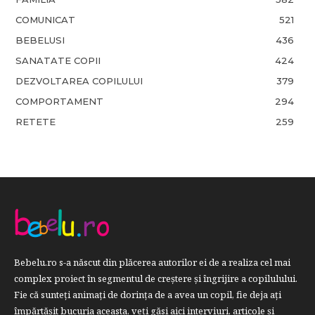
COMUNICAT
521
BEBELUSI
436
SANATATE COPII
424
DEZVOLTAREA COPILULUI
379
COMPORTAMENT
294
RETETE
259
Bebelu.ro s-a născut din plăcerea autorilor ei de a realiza cel mai
complex proiect în segmentul de creştere şi îngrijire a copilulului.
Fie că sunteţi animaţi de dorinţa de a avea un copil, fie deja aţi
împărtăşit bucuria aceasta, veți găsi aici interviuri, articole şi