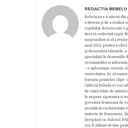
REDACTIA BEBELU
Bebelu.ro s-a născut din p
a desena şi de a realiza 
copilului. Bebelu este o 
dori să redevină copii. N
surprindem şi să-i reţine
anul 2014, pentru a oferi
şi demonstra talentele, a-
specialişti în domeniile d
recomandări şi informaţii 
– o informaţie corectă, cl
curiozitatea, fie că sunte
bucuria primelor clipe, o
Cititorii Bebelu.ro vor af
de viaţă trăite de mămici,
le asigure siguranţa şi st
povestea frumoasă de via
acordat în exclusivitate r
materie de frumuseţe, di
începând cu: Rubrici: P
vor fi alături de tine pen