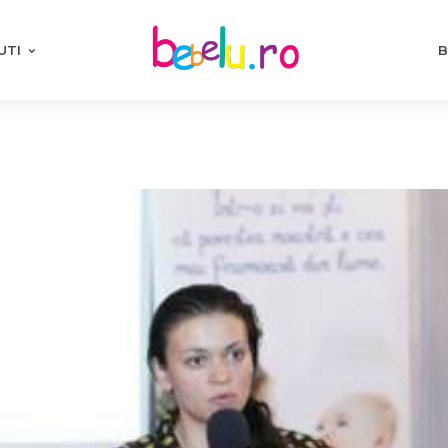
UTI
B