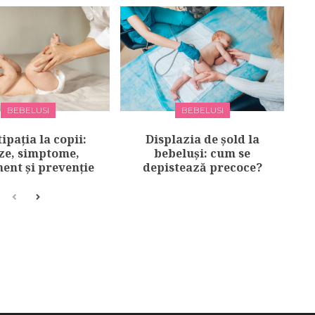
BEBELUSI
BEBELUSI
ipația la copii:
Displazia de șold la
ze, simptome,
bebeluși: cum se
ent și prevenție
depistează precoce?