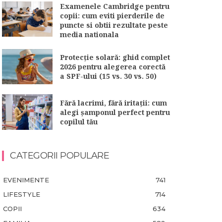
Examenele Cambridge pentru
copii: cum eviti pierderile de
puncte si obtii rezultate peste
media nationala
Protecție solară: ghid complet
2026 pentru alegerea corectă
a SPF-ului (15 vs. 30 vs. 50)
Fără lacrimi, fără iritații: cum
alegi șamponul perfect pentru
copilul tău
CATEGORII POPULARE
EVENIMENTE
741
LIFESTYLE
714
COPII
634