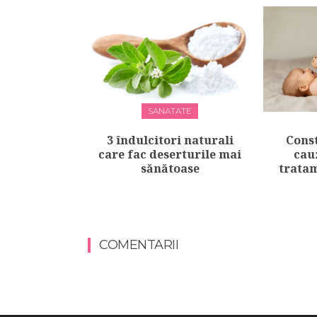
SANATATE
3 îndulcitori naturali
Const
care fac deserturile mai
cau
sănătoase
tratam
COMENTARII