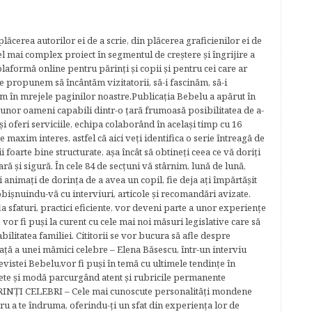
lăcerea autorilor ei de a scrie, din plăcerea graficienilor ei de
cel mai complex proiect în segmentul de creştere şi îngrijire a
plaformă online pentru părinţi şi copii şi pentru cei care ar
e propunem să încântăm vizitatorii, să-i fascinăm, să-i
m în mrejele paginilor noastre.​ Publicația Bebelu a apărut în
 unor oameni capabili dintr-o ţară frumoasă posibilitatea de a-
şi oferi serviciile, echipa colaborând în acelaşi timp cu 16
e maxim interes, astfel că aici veţi identifica o serie întreagă de
foarte bine structurate, aşa încât să obtineţi ceea ce vă doriţi
ară şi sigură. În cele 84 de secțuni vă stârnim, lună de lună,
ţi animaţi de dorinţa de a avea un copil, fie deja aţi împărtăşit
bişnuindu-vă cu interviuri, articole şi recomandări avizate.
la sfaturi, practici eficiente, vor deveni parte a unor experienţe
 vor fi puşi la curent cu cele mai noi măsuri legislative care să
abilitatea familiei. Cititorii se vor bucura să afle despre
ță a unei mămici celebre – Elena Băsescu, într-un interviu
evistei Bebelu,vor fi puşi în temă cu ultimele tendinţe în
ete şi modă parcurgând atent şi rubricile permanente
ĂRINŢI CELEBRI – Cele mai cunoscute personalităţi mondene
tru a te îndruma, oferindu-ţi un sfat din experienţa lor de