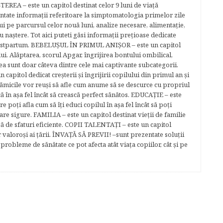
EREA – este un capitol destinat celor 9 luni de viaţă
entate informaţii referitoare la simptomatologia primelor zile
lui pe parcursul celor nouă luni, analize necesare, alimentaţie,
u naştere. Tot aici puteti găsi informaţii preţioase dedicate
 postpartum. BEBELUŞUL ÎN PRIMUL ANIŞOR – este un capitol
lui. Alăptarea, scorul Apgar, îngrijirea bontului ombilical,
ea sunt doar câteva dintre cele mai captivante subcategorii.
capitol dedicat creşterii şi îngrijirii copilului din primul an şi
Mămicile vor reuşi să afle cum anume să se descurce cu propriul
că în aşa fel încât să crească perfect sănătos. EDUCAŢIE – este
re poţi afla cum să îţi educi copilul în aşa fel încât să poţi
e sigure. FAMILIA – este un capitol destinat vieţii de familie
gă de sfaturi eficiente. COPII TALENTAŢI – este un capitol
r valoroși ai țării. ÎNVAŢĂ SĂ PREVII! –sunt prezentate soluţii
robleme de sănătate ce pot afecta atât viaţa copiilor, cât şi pe