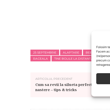
Folosim te
Facem aces
25 SEPTEMBRIE
ALAPTARE
BEBELU.RO
(ne)perso
RACEALA
TINE BOLILE LA DISTANTA
WORK
precum co
retragerea
ARTICOLUL PRECEDENT
Cum sa revii la silueta perfecta dupa
nastere – tips & tricks