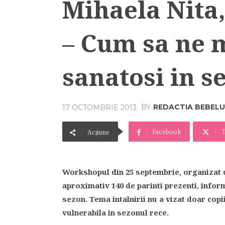
Mihaela Nita
– Cum sa ne 
sanatosi in s
BY
REDACTIA BEBELU
17 OCTOMBRIE 2013
Facebook
T
Acțiune
Workshopul din 25 septembrie, organizat de
aproximativ 140 de parinti prezenti, infor
sezon. Tema intalnirii nu a vizat doar copii
vulnerabila in sezonul rece.