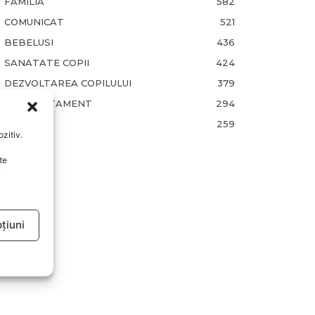
FAMILIA
582
COMUNICAT
521
BEBELUSI
436
SANATATE COPII
424
DEZVOLTAREA COPILULUI
379
COMPORTAMENT
294
RETETE
259
zitiv.
te
u
țiuni