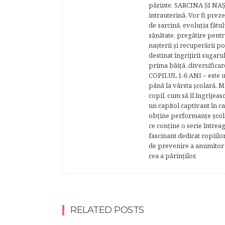
părinte. SARCINA ŞI NAŞT
intrauterină. Vor fi prez
de sarcină, evoluţia fătu
sănătate, pregătire pentr
naşterii şi recuperării
destinat îngrijirii sugaru
prima băiţă, diversificar
COPILUL 1-6 ANI – este un 
până la vârsta şcolară. 
copil, cum să îl îngrijeas
un capitol captivant în ca
obţine performanţe şcolar
ce conţine o serie întrea
fascinant dedicat copiilo
de prevenire a anumitor p
cea a părinţilor.
RELATED POSTS