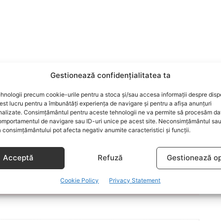
Gestionează confidențialitatea ta
hnologii precum cookie-urile pentru a stoca și/sau accesa informații despre dispo
t lucru pentru a îmbunătăți experiența de navigare și pentru a afișa anunțuri
CONSULTANT IN LACTATIE
MIHAELA NITA
PEDIATRU
nalizate. Consimțământul pentru aceste tehnologii ne va permite să procesăm da
SHOP
WORKSHOP BEBELU
mportamentul de navigare sau ID-uri unice pe acest site. Neconsimțământul sa
 consimțământului pot afecta negativ anumite caracteristici și funcții.
Acceptă
Refuză
Gestionează op
ARTICOLUL URMĂTOR
Corint Educational aduce cartea
educationala in scolile din orasul tau
Cookie Policy
Privacy Statement