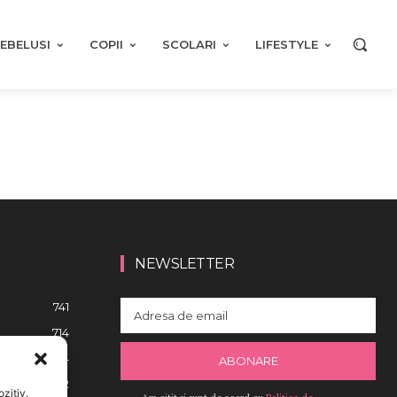
EBELUSI
COPII
SCOLARI
LIFESTYLE
NEWSLETTER
741
714
634
ABONARE
582
zitiv.