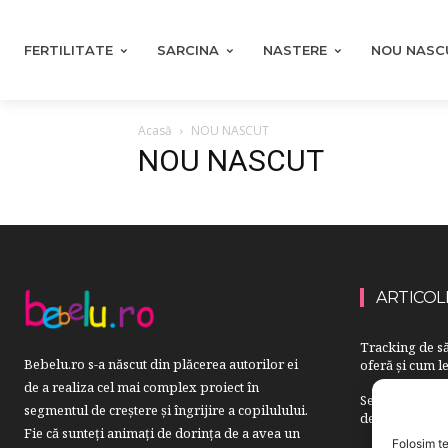
FERTILITATE
SARCINA
NASTERE
NOU NASC
Acasă
NOU NASCUT
NOU NASCUT
ARTICOL
Tracking de să
Bebelu.ro s-a născut din plăcerea autorilor ei
oferă și cum le
de a realiza cel mai complex proiect în
Semne care pot
segmentul de creştere şi îngrijire a copilulului.
de ortopedie p
Fie că sunteţi animaţi de dorinţa de a avea un
Folosim te