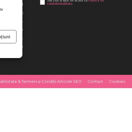
Am citit si sunt de acord cu
Politica de
confidentialitate
.
521
te
436
u
424
379
țiuni
294
259
ublicitate & Termeni și Condiții Articole SEO
Contact
Cookies