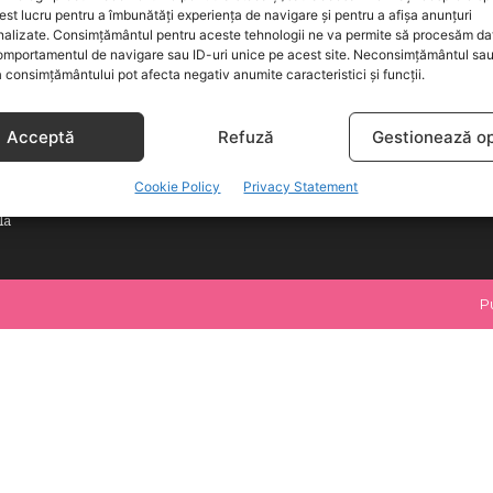
cartiere din Craiova pentru
t lucru pentru a îmbunătăți experiența de navigare și pentru a afișa anunțuri
COMUNICAT
nalizate. Consimțământul pentru aceste tehnologii ne va permite să procesăm da
BEBELUSI
mportamentul de navigare sau ID-uri unice pe acest site. Neconsimțământul sa
lii începe cu alegerea cremei
 consimțământului pot afecta negativ anumite caracteristici și funcții.
SANATATE COPII
DEZVOLTAREA COPILULUI
n lapte de calitate și ce
Acceptă
Refuză
Gestionează op
ită verificate pe etichetă?
COMPORTAMENT
RETETE
bridge pentru copii: cum eviti
Cookie Policy
Privacy Statement
uncte si obtii rezultate peste
la
P