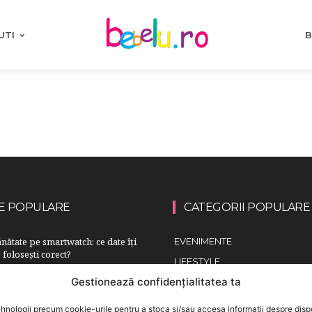
UTI
B
E POPULARE
CATEGORII POPULARE
nătate pe smartwatch: ce date îți
EVENIMENTE
 folosești corect?
LIFESTYLE
 indica necesitatea unui consult
Gestionează confidențialitatea ta
COPII
ediatrică
FAMILIA
hnologii precum cookie-urile pentru a stoca și/sau accesa informații despre dispo