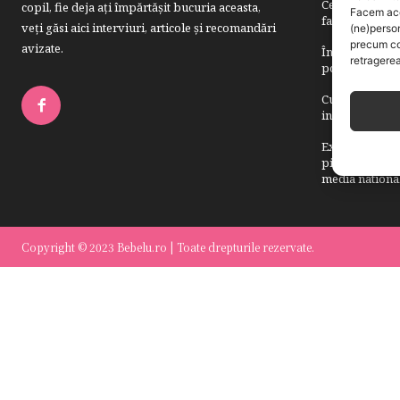
Cele mai bune 
copil, fie deja aţi împărtăşit bucuria aceasta,
Facem aces
familii
veți găsi aici interviuri, articole şi recomandări
(ne)perso
precum co
avizate.
Îngrijirea pie
retragerea
potrivite
Cum recunoști u
informații mer
Examenele Cam
pierderile de p
media nationa
Copyright © 2023 Bebelu.ro | Toate drepturile rezervate.