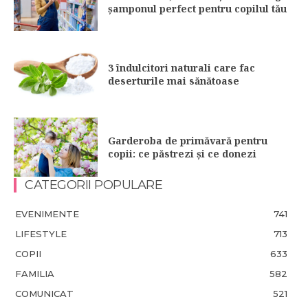
șamponul perfect pentru copilul tău
3 îndulcitori naturali care fac
deserturile mai sănătoase
Garderoba de primăvară pentru
copii: ce păstrezi și ce donezi
CATEGORII POPULARE
EVENIMENTE
741
LIFESTYLE
713
COPII
633
FAMILIA
582
COMUNICAT
521