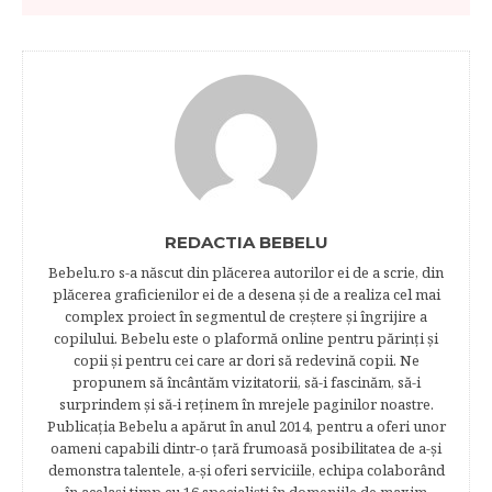
REDACTIA BEBELU
Bebelu.ro s-a născut din plăcerea autorilor ei de a scrie, din
plăcerea graficienilor ei de a desena şi de a realiza cel mai
complex proiect în segmentul de creştere şi îngrijire a
copilului. Bebelu este o plaformă online pentru părinţi şi
copii şi pentru cei care ar dori să redevină copii. Ne
propunem să încântăm vizitatorii, să-i fascinăm, să-i
surprindem şi să-i reţinem în mrejele paginilor noastre.​
Publicația Bebelu a apărut în anul 2014, pentru a oferi unor
oameni capabili dintr-o ţară frumoasă posibilitatea de a-şi
demonstra talentele, a-şi oferi serviciile, echipa colaborând