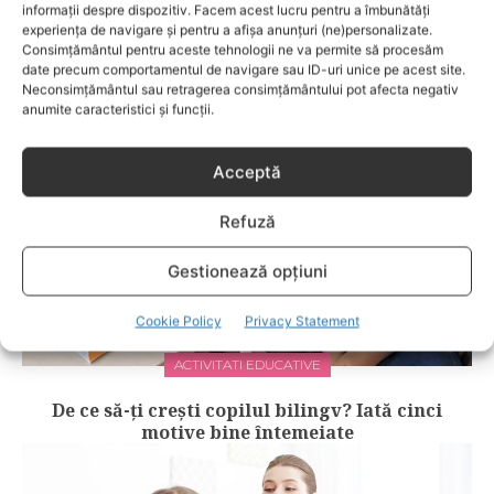
informații despre dispozitiv. Facem acest lucru pentru a îmbunătăți
experiența de navigare și pentru a afișa anunțuri (ne)personalizate.
RELATED POSTS
Consimțământul pentru aceste tehnologii ne va permite să procesăm
date precum comportamentul de navigare sau ID-uri unice pe acest site.
Neconsimțământul sau retragerea consimțământului pot afecta negativ
anumite caracteristici și funcții.
Acceptă
Refuză
Gestionează opțiuni
Cookie Policy
Privacy Statement
ACTIVITATI EDUCATIVE
De ce să-ți crești copilul bilingv? Iată cinci
motive bine întemeiate