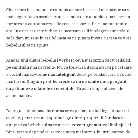
Chiar daca inca nu poate comunica mare lucru, cel mic incepe sa va
inteleaga si sa va asculte. Atunci cand scoate anumite sunete acesta
incearca sa va spuna ceva, fie ceea ce a vazut, fie ce nemultumire
are. In orice caz este indicat sa incercam sa ii intelegem sunetele si
sa le dam un sens in asa fel incat sa ne putem invata cu ceea ce vrea
bebelusul sa ne spuna.
Asadar, unii dintre bebelusi vorbesc ceva mai tarziu decat ceilalati,
pe cand altii mai devreme. Nu va trebui sa il considerati pe cel care
a vorbit mai devreme
mai inteligent
decat pe celalalt care a vorbit
mai tarziu. Singura problema este ca
nu se simte inca pregatit
sa articuleze silabele si cuvintele
. Va avea timp suficient de
acum inainte..
De regula, bebelusul incepe sa se exprime rostind legat doua trei
cuvinte, pentru ca mai apoi sa lege direct propozitii. Iar daca va
asteptati ca bebelusul sa rosteasca
corect gramatical
limbajul, ei
bine, aceste deprinderi se vor invata mai tarziu, in jurul varstei de