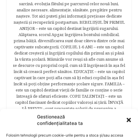
sarcină, evoluţia fătului pe parcursul celor nouă luni,
analize necesare, alimentaţie, sănătate, pregătire pentru
naştere. Tot aici puteti găsi informaţii preţioase dedicate
naşterii şi recuperării postpartum. BEBELUŞUL ÎN PRIMUL
ANIŞOR – este un capitol destinat îngrijirii sugarului.
Alăptarea, scorul Apgar, îngrijirea bontului ombilical,
prima băiţă, diversificarea sunt doar câteva dintre cele mai
captivante subcategorii. COPILUL 1-6 ANI – este un capitol
dedicat creşterii şi îngrijirii copilului din primul an şi până
la vârsta şcolară. Mămicile vor reuşi să afle cum anume să
se descurce cu propriul copil, cum să îl îngrijească în aşa fel
încât să crească perfect sănătos. EDUCAŢIE – este un capitol
captivant în care poţi afla cum să îţi educi copilul în aşa fel
încât să poţi obţine performanţe şcolare sigure. FAMILIA –
este un capitol destinat vieţii de familie ce conţine o serie
întreagă de sfaturi eficiente. COPII TALENTAŢI – este un
capitol fascinant dedicat copiilor valoroși ai țării. ÎNVAŢĂ
SĂ PREVII! –sunt prezentate soluţii de prevenire a
anumitor probleme de sănătate ce pot afecta atât viaţa
Gestionează
copiilor, cât şi pe cea a părinţilor.
confidențialitatea ta
Folosim tehnologii precum cookie-urile pentru a stoca și/sau accesa