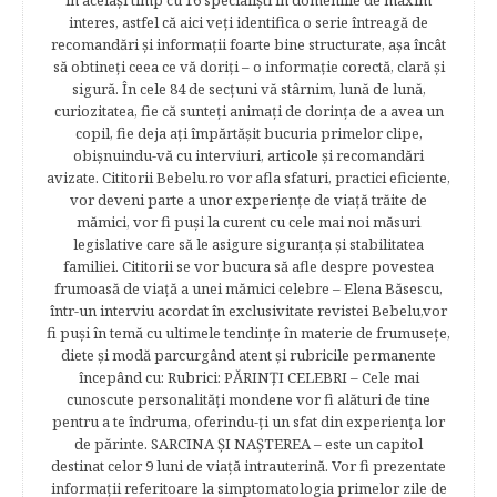
în acelaşi timp cu 16 specialişti în domeniile de maxim
interes, astfel că aici veţi identifica o serie întreagă de
recomandări şi informaţii foarte bine structurate, aşa încât
să obtineţi ceea ce vă doriţi – o informaţie corectă, clară şi
sigură. În cele 84 de secțuni vă stârnim, lună de lună,
curiozitatea, fie că sunteţi animaţi de dorinţa de a avea un
copil, fie deja aţi împărtăşit bucuria primelor clipe,
obişnuindu-vă cu interviuri, articole şi recomandări
avizate. Cititorii Bebelu.ro vor afla sfaturi, practici eficiente,
vor deveni parte a unor experienţe de viaţă trăite de
mămici, vor fi puşi la curent cu cele mai noi măsuri
legislative care să le asigure siguranţa şi stabilitatea
familiei. Cititorii se vor bucura să afle despre povestea
frumoasă de viață a unei mămici celebre – Elena Băsescu,
într-un interviu acordat în exclusivitate revistei Bebelu,vor
fi puşi în temă cu ultimele tendinţe în materie de frumuseţe,
diete şi modă parcurgând atent şi rubricile permanente
începând cu: Rubrici: PĂRINŢI CELEBRI – Cele mai
cunoscute personalităţi mondene vor fi alături de tine
pentru a te îndruma, oferindu-ţi un sfat din experienţa lor
de părinte. SARCINA ŞI NAŞTEREA – este un capitol
destinat celor 9 luni de viaţă intrauterină. Vor fi prezentate
informaţii referitoare la simptomatologia primelor zile de