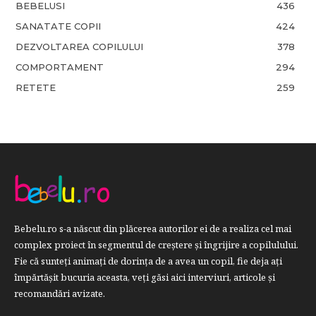
BEBELUSI
436
SANATATE COPII
424
DEZVOLTAREA COPILULUI
378
COMPORTAMENT
294
RETETE
259
Bebelu.ro s-a născut din plăcerea autorilor ei de a realiza cel mai
complex proiect în segmentul de creştere şi îngrijire a copilulului.
Fie că sunteţi animaţi de dorinţa de a avea un copil, fie deja aţi
împărtăşit bucuria aceasta, veți găsi aici interviuri, articole şi
recomandări avizate.