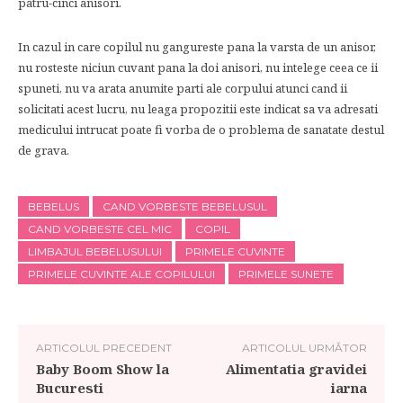
patru-cinci anisori.
In cazul in care copilul nu gangureste pana la varsta de un anisor,
nu rosteste niciun cuvant pana la doi anisori, nu intelege ceea ce ii
spuneti, nu va arata anumite parti ale corpului atunci cand ii
solicitati acest lucru, nu leaga propozitii este indicat sa va adresati
medicului intrucat poate fi vorba de o problema de sanatate destul
de grava.
BEBELUS
CAND VORBESTE BEBELUSUL
CAND VORBESTE CEL MIC
COPIL
LIMBAJUL BEBELUSULUI
PRIMELE CUVINTE
PRIMELE CUVINTE ALE COPILULUI
PRIMELE SUNETE
ARTICOLUL PRECEDENT
ARTICOLUL URMĂTOR
Baby Boom Show la
Alimentatia gravidei
Bucuresti
iarna