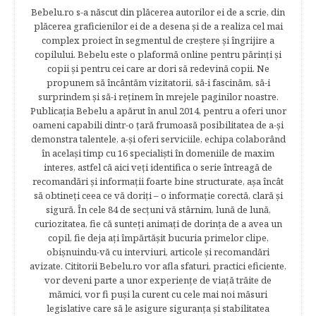
Bebelu.ro s-a născut din plăcerea autorilor ei de a scrie, din
plăcerea graficienilor ei de a desena şi de a realiza cel mai
complex proiect în segmentul de creştere şi îngrijire a
copilului. Bebelu este o plaformă online pentru părinţi şi
copii şi pentru cei care ar dori să redevină copii. Ne
propunem să încântăm vizitatorii, să-i fascinăm, să-i
surprindem şi să-i reţinem în mrejele paginilor noastre.​
Publicația Bebelu a apărut în anul 2014, pentru a oferi unor
oameni capabili dintr-o ţară frumoasă posibilitatea de a-şi
demonstra talentele, a-şi oferi serviciile, echipa colaborând
în acelaşi timp cu 16 specialişti în domeniile de maxim
interes, astfel că aici veţi identifica o serie întreagă de
recomandări şi informaţii foarte bine structurate, aşa încât
să obtineţi ceea ce vă doriţi – o informaţie corectă, clară şi
sigură. În cele 84 de secțuni vă stârnim, lună de lună,
curiozitatea, fie că sunteţi animaţi de dorinţa de a avea un
copil, fie deja aţi împărtăşit bucuria primelor clipe,
obişnuindu-vă cu interviuri, articole şi recomandări
avizate. Cititorii Bebelu.ro vor afla sfaturi, practici eficiente,
vor deveni parte a unor experienţe de viaţă trăite de
mămici, vor fi puşi la curent cu cele mai noi măsuri
legislative care să le asigure siguranţa şi stabilitatea