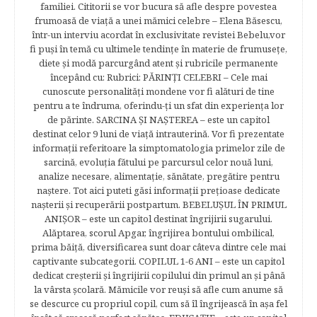
familiei. Cititorii se vor bucura să afle despre povestea
frumoasă de viață a unei mămici celebre – Elena Băsescu,
într-un interviu acordat în exclusivitate revistei Bebelu,vor
fi puşi în temă cu ultimele tendinţe în materie de frumuseţe,
diete şi modă parcurgând atent şi rubricile permanente
începând cu: Rubrici: PĂRINŢI CELEBRI – Cele mai
cunoscute personalităţi mondene vor fi alături de tine
pentru a te îndruma, oferindu-ţi un sfat din experienţa lor
de părinte. SARCINA ŞI NAŞTEREA – este un capitol
destinat celor 9 luni de viaţă intrauterină. Vor fi prezentate
informaţii referitoare la simptomatologia primelor zile de
sarcină, evoluţia fătului pe parcursul celor nouă luni,
analize necesare, alimentaţie, sănătate, pregătire pentru
naştere. Tot aici puteti găsi informaţii preţioase dedicate
naşterii şi recuperării postpartum. BEBELUŞUL ÎN PRIMUL
ANIŞOR – este un capitol destinat îngrijirii sugarului.
Alăptarea, scorul Apgar, îngrijirea bontului ombilical,
prima băiţă, diversificarea sunt doar câteva dintre cele mai
captivante subcategorii. COPILUL 1-6 ANI – este un capitol
dedicat creşterii şi îngrijirii copilului din primul an şi până
la vârsta şcolară. Mămicile vor reuşi să afle cum anume să
se descurce cu propriul copil, cum să îl îngrijească în aşa fel