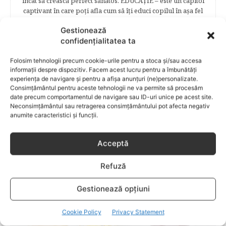
încât să crească perfect sănătos. EDUCAŢIE – este un capitol
captivant în care poţi afla cum să îţi educi copilul în aşa fel
încât să poţi obţine performanţe şcolare sigure. FAMILIA –
Gestionează
este un capitol destinat vieţii de familie ce conţine o serie
confidențialitatea ta
întreagă de sfaturi eficiente. COPII TALENTAŢI – este un
capitol fascinant dedicat copiilor valoroși ai țării. ÎNVAŢĂ
Folosim tehnologii precum cookie-urile pentru a stoca și/sau accesa
SĂ PREVII! –sunt prezentate soluţii de prevenire a
informații despre dispozitiv. Facem acest lucru pentru a îmbunătăți
anumitor probleme de sănătate ce pot afecta atât viaţa
experiența de navigare și pentru a afișa anunțuri (ne)personalizate.
copiilor, cât şi pe cea a părinţilor.
Consimțământul pentru aceste tehnologii ne va permite să procesăm
date precum comportamentul de navigare sau ID-uri unice pe acest site.
Neconsimțământul sau retragerea consimțământului pot afecta negativ
anumite caracteristici și funcții.
RELATED POSTS
Acceptă
Refuză
Gestionează opțiuni
Cookie Policy
Privacy Statement