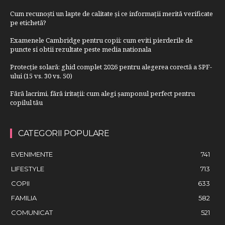
Cum recunoști un lapte de calitate și ce informații merită verificate
pe etichetă?
Examenele Cambridge pentru copii: cum eviti pierderile de
puncte si obtii rezultate peste media nationala
Protecție solară: ghid complet 2026 pentru alegerea corectă a SPF-
ului (15 vs. 30 vs. 50)
Fără lacrimi, fără iritații: cum alegi șamponul perfect pentru
copilul tău
CATEGORII POPULARE
EVENIMENTE
741
LIFESTYLE
713
COPII
633
FAMILIA
582
COMUNICAT
521