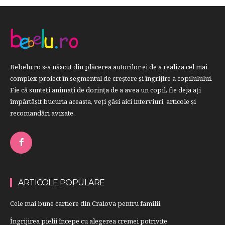
Bebelu.ro s-a născut din plăcerea autorilor ei de a realiza cel mai
complex proiect în segmentul de creştere şi îngrijire a copilulului.
Fie că sunteţi animaţi de dorinţa de a avea un copil, fie deja aţi
împărtăşit bucuria aceasta, veți găsi aici interviuri, articole şi
recomandări avizate.
ARTICOLE POPULARE
Cele mai bune cartiere din Craiova pentru familii
Îngrijirea pielii începe cu alegerea cremei potrivite