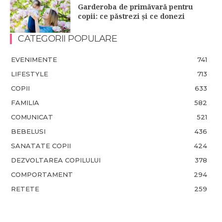
Garderoba de primăvară pentru
copii: ce păstrezi și ce donezi
CATEGORII POPULARE
EVENIMENTE
741
LIFESTYLE
713
COPII
633
FAMILIA
582
COMUNICAT
521
BEBELUSI
436
SANATATE COPII
424
DEZVOLTAREA COPILULUI
378
COMPORTAMENT
294
RETETE
259