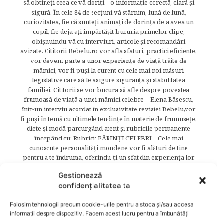
să obtineţi ceea ce vă doriţi – o informaţie corectă, clară şi
sigură. În cele 84 de secțuni vă stârnim, lună de lună,
curiozitatea, fie că sunteţi animaţi de dorinţa de a avea un
copil, fie deja aţi împărtăşit bucuria primelor clipe,
obişnuindu-vă cu interviuri, articole şi recomandări
avizate. Cititorii Bebelu.ro vor afla sfaturi, practici eficiente,
vor deveni parte a unor experienţe de viaţă trăite de
mămici, vor fi puşi la curent cu cele mai noi măsuri
legislative care să le asigure siguranţa şi stabilitatea
familiei. Cititorii se vor bucura să afle despre povestea
frumoasă de viață a unei mămici celebre – Elena Băsescu,
într-un interviu acordat în exclusivitate revistei Bebelu,vor
fi puşi în temă cu ultimele tendinţe în materie de frumuseţe,
diete şi modă parcurgând atent şi rubricile permanente
începând cu: Rubrici: PĂRINŢI CELEBRI – Cele mai
cunoscute personalităţi mondene vor fi alături de tine
pentru a te îndruma, oferindu-ţi un sfat din experienţa lor
de părinte. SARCINA ŞI NAŞTEREA – este un capitol
Gestionează
destinat celor 9 luni de viaţă intrauterină. Vor fi prezentate
confidențialitatea ta
informaţii referitoare la simptomatologia primelor zile de
sarcină, evoluţia fătului pe parcursul celor nouă luni,
Folosim tehnologii precum cookie-urile pentru a stoca și/sau accesa
analize necesare, alimentaţie, sănătate, pregătire pentru
informații despre dispozitiv. Facem acest lucru pentru a îmbunătăți
naştere. Tot aici puteti găsi informaţii preţioase dedicate