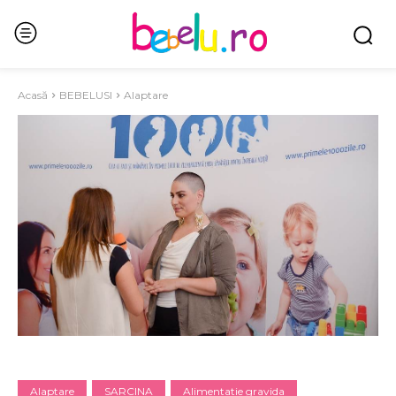
Acasă
BEBELUSI
Alaptare
Alaptare
SARCINA
Alimentatie gravida