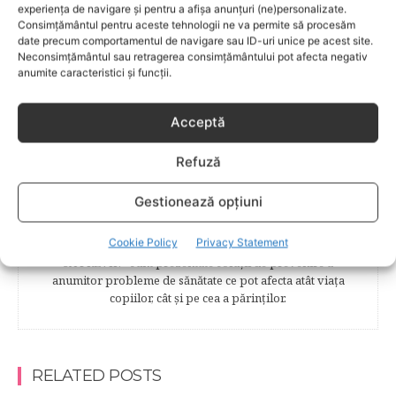
experiența de navigare și pentru a afișa anunțuri (ne)personalizate.
naşterii şi recuperării postpartum. BEBELUŞUL ÎN PRIMUL
Consimțământul pentru aceste tehnologii ne va permite să procesăm
ANIŞOR – este un capitol destinat îngrijirii sugarului.
date precum comportamentul de navigare sau ID-uri unice pe acest site.
Alăptarea, scorul Apgar, îngrijirea bontului ombilical,
Neconsimțământul sau retragerea consimțământului pot afecta negativ
prima băiţă, diversificarea sunt doar câteva dintre cele mai
anumite caracteristici și funcții.
captivante subcategorii. COPILUL 1-6 ANI – este un capitol
dedicat creşterii şi îngrijirii copilului din primul an şi până
la vârsta şcolară. Mămicile vor reuşi să afle cum anume să
Acceptă
se descurce cu propriul copil, cum să îl îngrijească în aşa fel
încât să crească perfect sănătos. EDUCAŢIE – este un capitol
Refuză
captivant în care poţi afla cum să îţi educi copilul în aşa fel
încât să poţi obţine performanţe şcolare sigure. FAMILIA –
Gestionează opțiuni
este un capitol destinat vieţii de familie ce conţine o serie
întreagă de sfaturi eficiente. COPII TALENTAŢI – este un
Cookie Policy
Privacy Statement
capitol fascinant dedicat copiilor valoroși ai țării. ÎNVAŢĂ
SĂ PREVII! –sunt prezentate soluţii de prevenire a
anumitor probleme de sănătate ce pot afecta atât viaţa
copiilor, cât şi pe cea a părinţilor.
RELATED POSTS