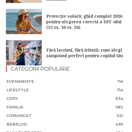
Protecție solară: ghid complet 2026
pentru alegerea corectă a SPF-ului
(15 vs. 30 vs. 50)
Fără lacrimi, fără iritații: cum alegi
șamponul perfect pentru copilul tău
CATEGORII POPULARE
EVENIMENTE
741
LIFESTYLE
714
COPII
634
FAMILIA
582
COMUNICAT
521
BEBELUSI
436