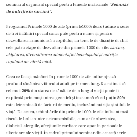
seminarul organizat special pentru femeile însărcinate
“Seminar
de nutri
ţie în sarcină”.
Programul Primele 1000 de zile (primele1000zile.ro) aduce o serie
de trei întâlniri special concepute pentru mame şi pentru
dezvoltarea armonioasă a copilului, iar temele de discuţie dezbat
cele patru etape de dezvoltare din primele 1000 de zile:
sarcina,
alăptarea, diversificarea alimentației bebelușului și nutriția
copilului de vârstă mică.
Ceea ce faci și mănânci în primele 1000 de zile influenţează
profund sănătatea viitorului adult pe termen lung. S-a estimat că
cel mult
20%
din starea de sănătate de-a lungul vieții poate fi
explicată prin moștenirea genetică și înseamnă că cel puțin
80%
este determinată de factorii de mediu, incluzând nutriția și stilul de
viață. De aceea, schimbările din primele 1000 de zile influențează
riscul de boli cronice netransmisibile, cum ar fi: obezitatea,
diabetul, alergiile, afecțiunile cardiace care apar în perioadele
ulterioare ale vieții. În cadrul primului seminar din această serie