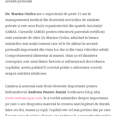
această perioadă.
Dr. Marina Oţelea
are o experienţă de peste 15 ani în
managementul medical din domeniul serviciilor de sănătate
private şi este acea forţă organizatorică din spatele Asociaţiei
SAMAS. Cursurile SAMAS pentru educatorii parentali certificaţi
sunt susţinute de către Dr. Marina Oţelea, aducând în lumea
mămicilor mai mulţi oameni care să le fie alături în această
perioadă importantă din viaţa lor, dar şi din viaţa viitorilor adulţi.
Comportamentul alimentar al mamei, chiar și cel dinaintea
concepției, este unul dintre factorii ce influențează dezvoltarea
copilului, acesta putând fi corectat printr-o informare corectă
asupra nutriției sănătoase.
Liniştea şi armonia sunt două elemente importante pentru
îndrumătorul
Andreea Pautov Ioniţă
. Scriitoarea blog-ului
www.suntuncopac.com
, le-a vorbit mămicilor despre importanţa
pe care o are dragostea maternă în crearea unei legături de durată
între cei doi, mama şi copil. Copilul este cel mai preţios dar pe care
îl poate avea în viaţă o femeie, iar Andreea le-a povestit viitoarelor