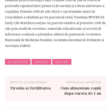
sănătății pentru întreaga viață. Primele 1000 de zile se referă la
perioada cuprinsă între prima zi de sarcină și a doua aniversare a
copilului. Primele 1000 de zile oferă o oportunitate unică de
consolidare a sănătății pe tot parcursul vieții. Fundația NUTRICIA
Early Life Nutrition susține un parcurs sănătos al primelor 1000 de
zile prin studii de cercetare, materiale educationale și servicii de
informare continuă a părinților, alături de partenerii: Societatea
Națională de Medicina Familiei, Societatea Română de Pediatrie și
Asociația SAMAS.
ALIMENTATIE
GRAVIDA
SARCINA
ARTICOLUL PRECEDENT
ARTICOLUL URMĂTOR
Tiroida si fertilitatea
Cum alimentam copiii
dupa varsta de 1 an