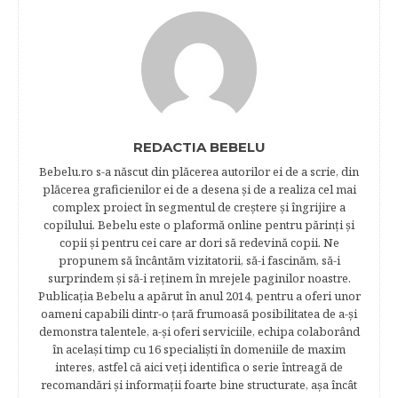
REDACTIA BEBELU
Bebelu.ro s-a născut din plăcerea autorilor ei de a scrie, din
plăcerea graficienilor ei de a desena şi de a realiza cel mai
complex proiect în segmentul de creştere şi îngrijire a
copilului. Bebelu este o plaformă online pentru părinţi şi
copii şi pentru cei care ar dori să redevină copii. Ne
propunem să încântăm vizitatorii, să-i fascinăm, să-i
surprindem şi să-i reţinem în mrejele paginilor noastre.​
Publicația Bebelu a apărut în anul 2014, pentru a oferi unor
oameni capabili dintr-o ţară frumoasă posibilitatea de a-şi
demonstra talentele, a-şi oferi serviciile, echipa colaborând
în acelaşi timp cu 16 specialişti în domeniile de maxim
interes, astfel că aici veţi identifica o serie întreagă de
recomandări şi informaţii foarte bine structurate, aşa încât