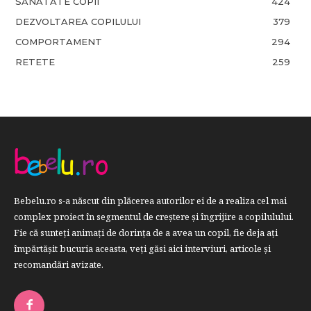
SANATATE COPII
424
DEZVOLTAREA COPILULUI
379
COMPORTAMENT
294
RETETE
259
Bebelu.ro s-a născut din plăcerea autorilor ei de a realiza cel mai
complex proiect în segmentul de creştere şi îngrijire a copilulului.
Fie că sunteţi animaţi de dorinţa de a avea un copil, fie deja aţi
împărtăşit bucuria aceasta, veți găsi aici interviuri, articole şi
recomandări avizate.