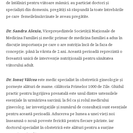
de întâlniri pentru viitoare mămici, au particiat doctori şi
specialişti din domeniu, pregătiţi să răspundă la toate întrebările
pe care femeileînsărcinate le aveau pregătite.
Dr. Sandra Alexiu,
Vicepreşedintele Societăţii Naţionale de
Medicina Familiei şi medic primar de medicina familiei a adus în
discuţie importanţa pe care o are nutriţia încă de la faza de
concepţie, până la vârsta de 2 ani. Această perioadă reprezintă o
fereastră unică de intervenţie nutriţională pentru sănătatea
viitorului adult.
Dr. Ionuţ Vâlcea
este medic specialist în obstretică-gineologie şi
porneşte alături de mame, călătoria Primelor 1000 de Zile. Ghidul
practic pentru îngrijirea prenatală este unul dintre ustensilele
esenţiale în urmărirea sarcinii, la fel ca şi rolul medicului
ginecolog, iar investigaţiile şi numărul de consultaţii sunt esenţiale
pentru această perioadă. Aducerea pe lumea a unei vieţi noi
înseamnă o nouă poveste fericită pentru fiecare părinte, iar
doctorul specialist în obstetrică este alături pentru a susţine