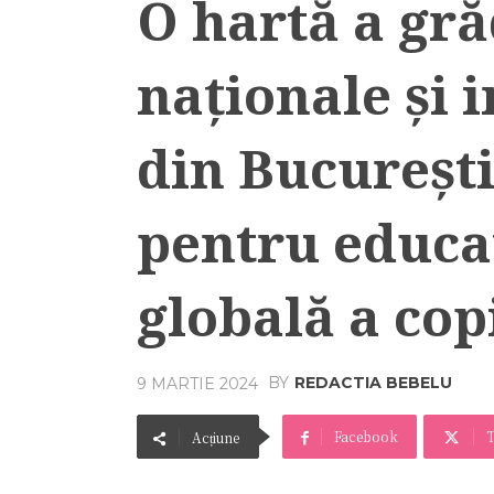
O hartă a gră
naționale și 
din București
pentru educaț
globală a cop
BY
REDACTIA BEBELU
9 MARTIE 2024
Facebook
T
Acțiune