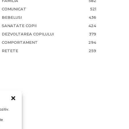
FAMILIA
582
COMUNICAT
521
BEBELUSI
436
SANATATE COPII
424
DEZVOLTAREA COPILULUI
379
COMPORTAMENT
294
RETETE
259
zitiv.
te
u