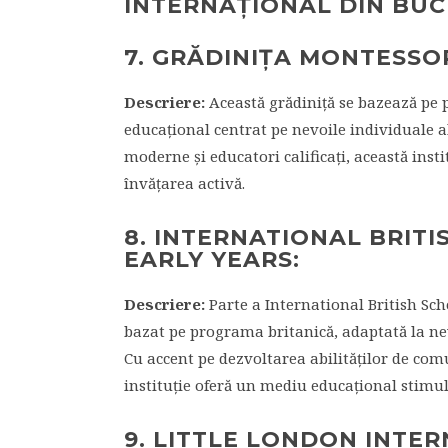
INTERNAȚIONAL DIN BUC
7. GRĂDINIȚA MONTESSO
Descriere:
Această grădiniță se bazează pe 
educațional centrat pe nevoile individuale al
moderne și educatori calificați, această ins
învățarea activă.
8. INTERNATIONAL BRIT
EARLY YEARS:
Descriere:
Parte a International British Sch
bazat pe programa britanică, adaptată la nevo
Cu accent pe dezvoltarea abilităților de comu
instituție oferă un mediu educațional stimula
9. LITTLE LONDON INTE