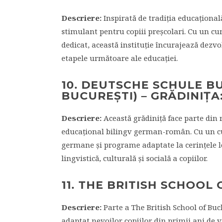
Descriere:
Inspirată de tradiția educațional
stimulant pentru copiii preșcolari. Cu un cur
dedicat, această instituție încurajează dezvo
etapele următoare ale educației.
10. DEUTSCHE SCHULE 
BUCUREȘTI) – GRĂDINIȚA
Descriere:
Această grădiniță face parte di
educațional bilingv german-român. Cu un c
germane și programe adaptate la cerințele l
lingvistică, culturală și socială a copiilor.
11. THE BRITISH SCHOOL
Descriere:
Parte a The British School of Buc
adaptat nevoilor copiilor din primii ani de vi