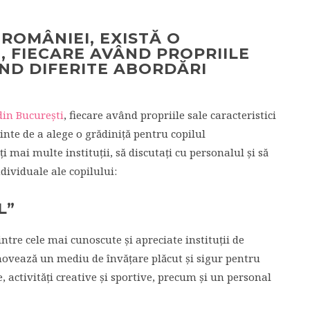
 ROMÂNIEI, EXISTĂ O
, FIECARE AVÂND PROPRIILE
IND DIFERITE ABORDĂRI
din București
, fiecare având propriile sale caracteristici
inte de a alege o grădiniță pentru copilul
mai multe instituții, să discutați cu personalul și să
ndividuale ale copilului:
L”
intre cele mai cunoscute și apreciate instituții de
ovează un mediu de învățare plăcut și sigur pentru
 activități creative și sportive, precum și un personal