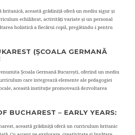
ă britanică, această grădiniță oferă un mediu sigur și
riculum echilibrat, activități variate și un personal
ltarea holistică a fiecărui copil, pregătindu-i pentru
BUKAREST (ȘCOALA GERMANĂ
:
n renumita Școala Germană București, oferind un mediu
urriculum care integrează elemente ale pedagogiei
ocale, această instituție promovează dezvoltarea
 OF BUCHAREST – EARLY YEARS:
harest, această grădiniță oferă un curriculum britanic
ață. Cu accent pe explorare, creativitate și învățare