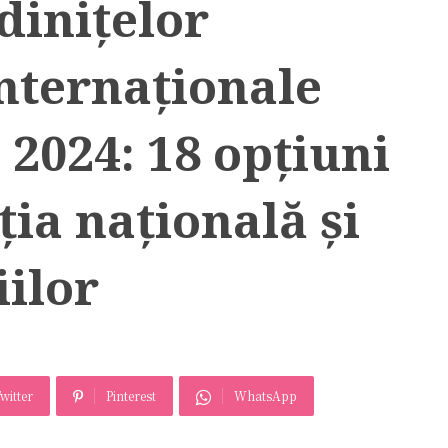
dinițelor
internaționale
 2024: 18 opțiuni
ia națională și
iilor
witter
Pinterest
WhatsApp