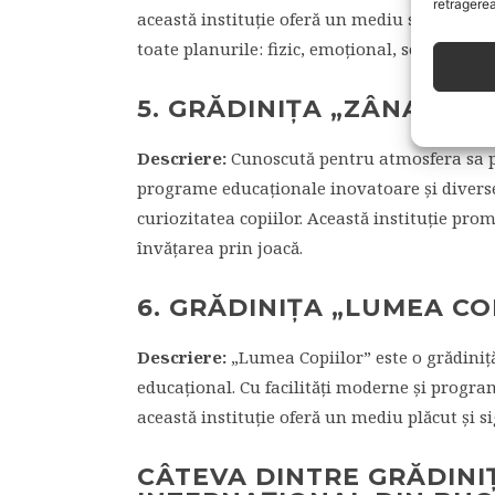
retragerea
această instituție oferă un mediu sigur și s
toate planurile: fizic, emoțional, social și int
5. GRĂDINIȚA „ZÂNA ZOR
Descriere:
Cunoscută pentru atmosfera sa pr
programe educaționale inovatoare și diverse
curiozitatea copiilor. Această instituție pr
învățarea prin joacă.
6. GRĂDINIȚA „LUMEA CO
Descriere:
„Lumea Copiilor” este o grădiniț
educațional. Cu facilități moderne și program
această instituție oferă un mediu plăcut și 
CÂTEVA DINTRE GRĂDINI