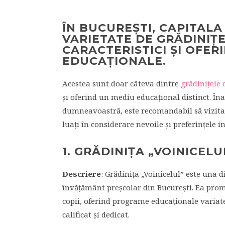
ÎN BUCUREȘTI, CAPITALA
VARIETATE DE GRĂDINIȚE
CARACTERISTICI ȘI OFER
EDUCAȚIONALE.
Acestea sunt doar câteva dintre
grădinițele 
și oferind un mediu educațional distinct. Îna
dumneavoastră, este recomandabil să vizitați 
luați în considerare nevoile și preferințele i
1. GRĂDINIȚA „VOINICELU
Descriere
: Grădinița „Voinicelul” este una d
învățământ preșcolar din București. Ea prom
copii, oferind programe educaționale variate,
calificat și dedicat.