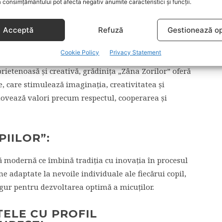
 consimțământului pot afecta negativ anumite caracteristici și funcții.
timulant pentru copii, încurajând dezvoltarea lor pe
electual.
Acceptă
Refuză
Gestionează op
ILOR”:
Cookie Policy
Privacy Statement
ietenoasă și creativă, grădinița „Zâna Zorilor” oferă
, care stimulează imaginația, creativitatea și
omovează valori precum respectul, cooperarea și
PIILOR”:
ă modernă ce îmbină tradiția cu inovația în procesul
e adaptate la nevoile individuale ale fiecărui copil,
sigur pentru dezvoltarea optimă a micuților.
ȚELE CU PROFIL