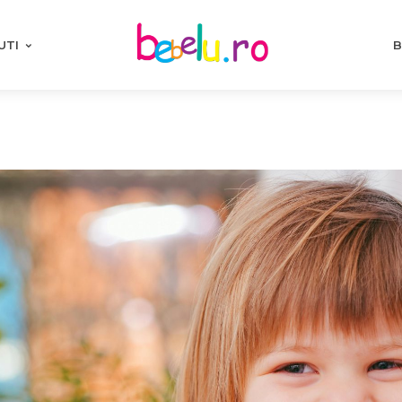
UTI
B