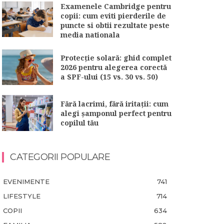
Examenele Cambridge pentru
copii: cum eviti pierderile de
puncte si obtii rezultate peste
media nationala
Protecție solară: ghid complet
2026 pentru alegerea corectă
a SPF-ului (15 vs. 30 vs. 50)
Fără lacrimi, fără iritații: cum
alegi șamponul perfect pentru
copilul tău
CATEGORII POPULARE
EVENIMENTE
741
LIFESTYLE
714
COPII
634