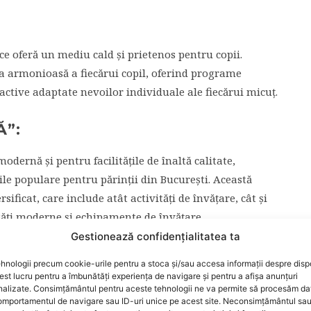
 ce oferă un mediu cald și prietenos pentru copii.
ea armonioasă a fiecărui copil, oferind programe
ractive adaptate nevoilor individuale ale fiecărui micuț.
Ă”:
ernă și pentru facilitățile de înaltă calitate,
ile populare pentru părinții din București. Această
ificat, care include atât activități de învățare, cât și
ități moderne și echipamente de învățare.
Gestionează confidențialitatea ta
L”:
hnologii precum cookie-urile pentru a stoca și/sau accesa informații despre dispo
t lucru pentru a îmbunătăți experiența de navigare și pentru a afișa anunțuri
ițională ce se bucură de o reputație solidă în
nalizate. Consimțământul pentru aceste tehnologii ne va permite să procesăm da
mportamentul de navigare sau ID-uri unice pe acest site. Neconsimțământul sa
tă de educatori și un curriculum bine structurat,