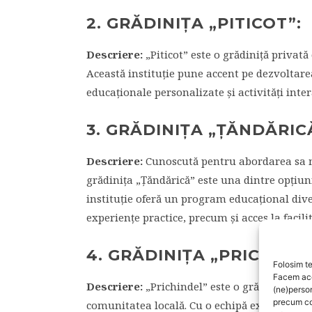
2. GRĂDINIȚA „PITICOT”:
Descriere:
„Piticot” este o grădiniță privată
Această instituție pune accent pe dezvoltar
educaționale personalizate și activități inte
3. GRĂDINIȚA „ȚĂNDĂRIC
Descriere:
Cunoscută pentru abordarea sa mod
grădinița „Țăndărică” este una dintre opțiun
instituție oferă un program educațional divers
experiențe practice, precum și acces la facil
4. GRĂDINIȚA „PRICHINDE
Folosim te
Facem aces
Descriere:
„Prichindel” este o grădiniță trad
(ne)perso
precum co
comunitatea locală. Cu o echipă experimenta