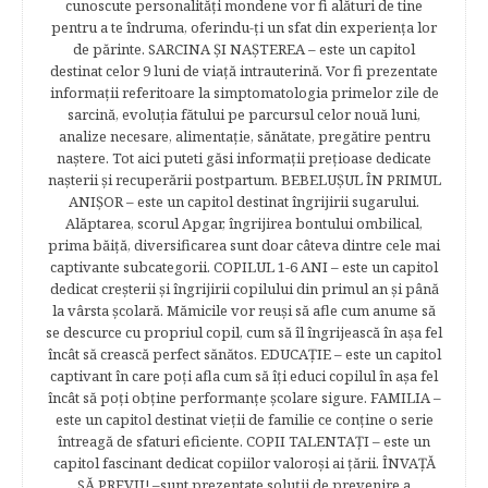
cunoscute personalităţi mondene vor fi alături de tine
pentru a te îndruma, oferindu-ţi un sfat din experienţa lor
de părinte. SARCINA ŞI NAŞTEREA – este un capitol
destinat celor 9 luni de viaţă intrauterină. Vor fi prezentate
informaţii referitoare la simptomatologia primelor zile de
sarcină, evoluţia fătului pe parcursul celor nouă luni,
analize necesare, alimentaţie, sănătate, pregătire pentru
naştere. Tot aici puteti găsi informaţii preţioase dedicate
naşterii şi recuperării postpartum. BEBELUŞUL ÎN PRIMUL
ANIŞOR – este un capitol destinat îngrijirii sugarului.
Alăptarea, scorul Apgar, îngrijirea bontului ombilical,
prima băiţă, diversificarea sunt doar câteva dintre cele mai
captivante subcategorii. COPILUL 1-6 ANI – este un capitol
dedicat creşterii şi îngrijirii copilului din primul an şi până
la vârsta şcolară. Mămicile vor reuşi să afle cum anume să
se descurce cu propriul copil, cum să îl îngrijească în aşa fel
încât să crească perfect sănătos. EDUCAŢIE – este un capitol
captivant în care poţi afla cum să îţi educi copilul în aşa fel
încât să poţi obţine performanţe şcolare sigure. FAMILIA –
este un capitol destinat vieţii de familie ce conţine o serie
întreagă de sfaturi eficiente. COPII TALENTAŢI – este un
capitol fascinant dedicat copiilor valoroși ai țării. ÎNVAŢĂ
SĂ PREVII! –sunt prezentate soluţii de prevenire a