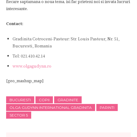
fiecare saptamana o noua tema, isi fac prieteni noi si invata lucruri
interesante.
Contact:
Gradinita Cotroceni-Pasteur: Str. Louis Pasteur, Nr. 51,
Bucuresti, Romania
Tel: 021.410.42.14
www.olgagudynn.ro
[geo_mashup_map]
BUCURESTI
COPII
GRADINITE
OLGA GUDYNN INTERNATIONAL GRADINITA
PARINTI
SECTOR 5