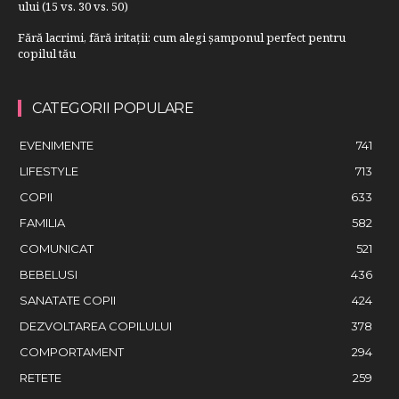
ului (15 vs. 30 vs. 50)
Fără lacrimi, fără iritații: cum alegi șamponul perfect pentru
copilul tău
CATEGORII POPULARE
EVENIMENTE
741
LIFESTYLE
713
COPII
633
FAMILIA
582
COMUNICAT
521
BEBELUSI
436
SANATATE COPII
424
DEZVOLTAREA COPILULUI
378
COMPORTAMENT
294
RETETE
259