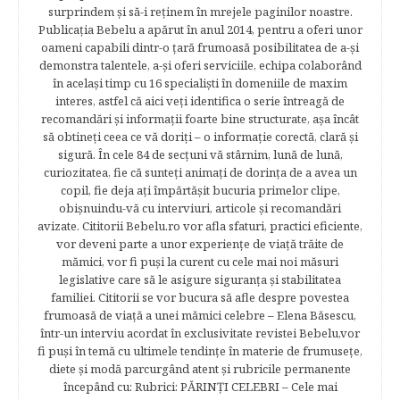
surprindem şi să-i reţinem în mrejele paginilor noastre.​
Publicația Bebelu a apărut în anul 2014, pentru a oferi unor
oameni capabili dintr-o ţară frumoasă posibilitatea de a-şi
demonstra talentele, a-şi oferi serviciile, echipa colaborând
în acelaşi timp cu 16 specialişti în domeniile de maxim
interes, astfel că aici veţi identifica o serie întreagă de
recomandări şi informaţii foarte bine structurate, aşa încât
să obtineţi ceea ce vă doriţi – o informaţie corectă, clară şi
sigură. În cele 84 de secțuni vă stârnim, lună de lună,
curiozitatea, fie că sunteţi animaţi de dorinţa de a avea un
copil, fie deja aţi împărtăşit bucuria primelor clipe,
obişnuindu-vă cu interviuri, articole şi recomandări
avizate. Cititorii Bebelu.ro vor afla sfaturi, practici eficiente,
vor deveni parte a unor experienţe de viaţă trăite de
mămici, vor fi puşi la curent cu cele mai noi măsuri
legislative care să le asigure siguranţa şi stabilitatea
familiei. Cititorii se vor bucura să afle despre povestea
frumoasă de viață a unei mămici celebre – Elena Băsescu,
într-un interviu acordat în exclusivitate revistei Bebelu,vor
fi puşi în temă cu ultimele tendinţe în materie de frumuseţe,
diete şi modă parcurgând atent şi rubricile permanente
începând cu: Rubrici: PĂRINŢI CELEBRI – Cele mai