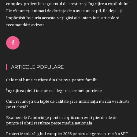
complex proiect în segmentul de creştere şi îngrijire a copilulului.
Fie că sunteţi animaţi de dorinţa de a avea un copil, fie deja aţi
împărtăşit bucuria aceasta, veți găsi aici interviuri, articole şi
recomandări avizate.
ARTICOLE POPULARE
Cele mai bune cartiere din Craiova pentru familii
Îngrijirea pielii începe cu alegerea cremei potrivite
Cum recunoști un lapte de calitate și ce informații merită verificate
pe etichetă?
Examenele Cambridge pentru copii: cum eviti pierderile de
puncte si obtii rezultate peste media nationala
Protecție solară: ghid complet 2026 pentru alegerea corectă a SPF-