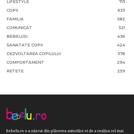
LIFESTYLE
713
COPII
633
FAMILIA
582
COMUNICAT
521
BEBELUSI
436
SANATATE COPII
424
DEZVOLTAREA COPILULUI
378
COMPORTAMENT
294
RETETE
259
Bebelu.ro s-a născut din plăcerea autorilor ei de a realiza cel mai