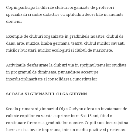
Copiii participa la diferite cluburi organizate de profesori
specializati si cadre didactice cu aptitudini deosebite in anumite
domenii.
Exemple de cluburi organizate in gradinitele noastre: clubul de
dans, arte, muzica, limba germana, teatru, clubul micilor savanti,
micilor bucatari, micilor ecologisti si clubul de marionete.
Activitatile desfasurate la cluburi vin in sprijinul temelor studiate
in programul de dimineata, punandu-se accent pe
interdisciplinaritate si consolidarea cunostintelor.
SCOALA SI GIMNAZIUL OLGA GUDYNN
Scoala primara si gimnaziul Olga Gudynn ofera un invatamant de
calitate copiilor cu varste cuprinse intre 6 si 15 ani, fiind o
continuare fireasca a gradinitelor noastre. Copiii sunt incurajati sa
lucreze si sa invete impreuna, intr-un mediu pozitiv si prietenos.