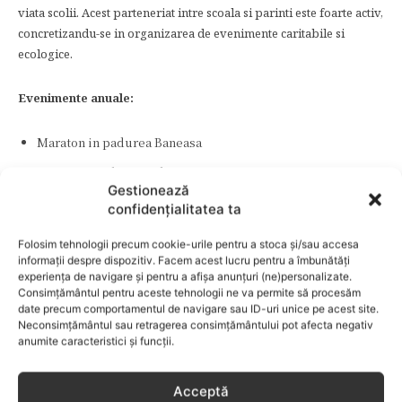
viata scolii. Acest parteneriat intre scoala si parinti este foarte activ,
concretizandu-se in organizarea de evenimente caritabile si
ecologice.
Evenimente anuale:
Maraton in padurea Baneasa
Parents-Teachers Barbeque
Gestionează
Carnaval de Halloween
confidențialitatea ta
Grandparents’ Day
Folosim tehnologii precum cookie-urile pentru a stoca și/sau accesa
Christmas Fair
informații despre dispozitiv. Facem acest lucru pentru a îmbunătăți
experiența de navigare și pentru a afișa anunțuri (ne)personalizate.
Easter Bazaar
Consimțământul pentru aceste tehnologii ne va permite să procesăm
date precum comportamentul de navigare sau ID-uri unice pe acest site.
Talent Show
Neconsimțământul sau retragerea consimțământului pot afecta negativ
anumite caracteristici și funcții.
Scoala parintilor
Acceptă
Scoala de vara