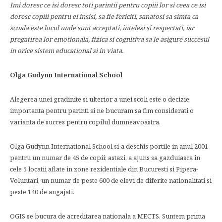
Imi doresc ce isi doresc toti parintii pentru copiii lor si ceea ce isi
doresc copiii pentru ei insisi, sa fie fericiti, sanatosi sa simta ca
scoala este locul unde sunt acceptati, intelesi si respectati, iar
pregatirea lor
emotionala, fizica si cognitiva sa le asigure succesul
in orice sistem educational si in viata.
Olga Gudynn International School
Alegerea unei gradinite si ulterior a unei scoli este o decizie
importanta pentru parinti si ne bucuram sa fim considerati o
varianta de succes pentru copilul dumneavoastra.
Olga Gudynn International School si-a deschis portile in anul 2001
pentru un numar de 45 de copii; astazi, a ajuns sa gazduiasca in
cele 5 locatii aflate in zone rezidentiale din Bucuresti si Pipera-
Voluntari, un numar de peste 600 de elevi de diferite nationalitati si
peste 140 de angajati.
OGIS se bucura de acreditarea nationala a MECTS. Suntem prima