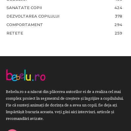
SANATATE COPII
424
DEZVOLTAREA COPILULUI
378
COMPORTAMENT
294
RETETE
259
Bebelu.ro s-a născut din plăcerea autorilor ei de a realiza cel mai
complex proiect în segmentul de creştere şi îngrijire a copilulului.
Fie că sunteţi animaţi de dorinţa de a avea un copil, fie deja aţi
împărtăşit bucuria aceasta, veți găsi aici interviuri, articole şi
recomandări avizate.