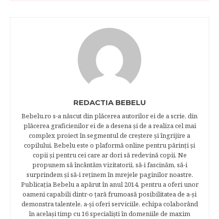
REDACTIA BEBELU
Bebelu.ro s-a născut din plăcerea autorilor ei de a scrie, din
plăcerea graficienilor ei de a desena şi de a realiza cel mai
complex proiect în segmentul de creştere şi îngrijire a
copilului. Bebelu este o plaformă online pentru părinţi şi
copii şi pentru cei care ar dori să redevină copii. Ne
propunem să încântăm vizitatorii, să-i fascinăm, să-i
surprindem şi să-i reţinem în mrejele paginilor noastre.​
Publicația Bebelu a apărut în anul 2014, pentru a oferi unor
oameni capabili dintr-o ţară frumoasă posibilitatea de a-şi
demonstra talentele, a-şi oferi serviciile, echipa colaborând
în acelaşi timp cu 16 specialişti în domeniile de maxim