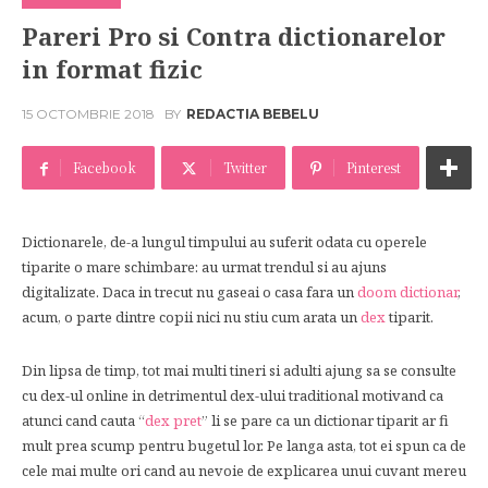
Pareri Pro si Contra dictionarelor
in format fizic
15 OCTOMBRIE 2018
BY
REDACTIA BEBELU
Facebook
Twitter
Pinterest
Dictionarele, de-a lungul timpului au suferit odata cu operele
tiparite o mare schimbare: au urmat trendul si au ajuns
digitalizate. Daca in trecut nu gaseai o casa fara un
doom dictionar
,
acum, o parte dintre copii nici nu stiu cum arata un
dex
tiparit.
Din lipsa de timp, tot mai multi tineri si adulti ajung sa se consulte
cu dex-ul online in detrimentul dex-ului traditional motivand ca
atunci cand cauta “
dex pret
” li se pare ca un dictionar tiparit ar fi
mult prea scump pentru bugetul lor. Pe langa asta, tot ei spun ca de
cele mai multe ori cand au nevoie de explicarea unui cuvant mereu