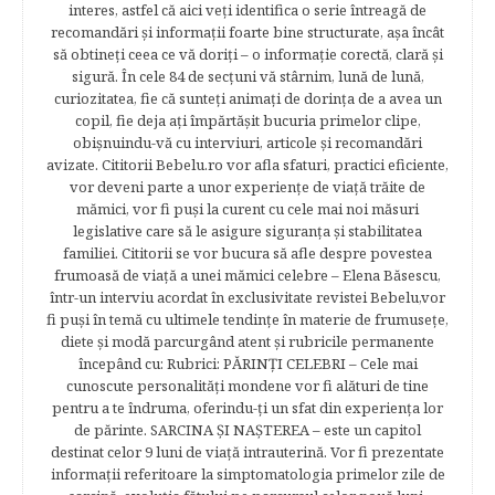
interes, astfel că aici veţi identifica o serie întreagă de
recomandări şi informaţii foarte bine structurate, aşa încât
să obtineţi ceea ce vă doriţi – o informaţie corectă, clară şi
sigură. În cele 84 de secțuni vă stârnim, lună de lună,
curiozitatea, fie că sunteţi animaţi de dorinţa de a avea un
copil, fie deja aţi împărtăşit bucuria primelor clipe,
obişnuindu-vă cu interviuri, articole şi recomandări
avizate. Cititorii Bebelu.ro vor afla sfaturi, practici eficiente,
vor deveni parte a unor experienţe de viaţă trăite de
mămici, vor fi puşi la curent cu cele mai noi măsuri
legislative care să le asigure siguranţa şi stabilitatea
familiei. Cititorii se vor bucura să afle despre povestea
frumoasă de viață a unei mămici celebre – Elena Băsescu,
într-un interviu acordat în exclusivitate revistei Bebelu,vor
fi puşi în temă cu ultimele tendinţe în materie de frumuseţe,
diete şi modă parcurgând atent şi rubricile permanente
începând cu: Rubrici: PĂRINŢI CELEBRI – Cele mai
cunoscute personalităţi mondene vor fi alături de tine
pentru a te îndruma, oferindu-ţi un sfat din experienţa lor
de părinte. SARCINA ŞI NAŞTEREA – este un capitol
destinat celor 9 luni de viaţă intrauterină. Vor fi prezentate
informaţii referitoare la simptomatologia primelor zile de