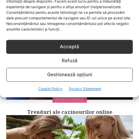
informații despre dispozitiv. Facem acest lucru pentru a îmbunătăți
RELATED POSTS
experiența de navigare și pentru a afișa anunțuri (ne)personalizate.
Consimțământul pentru aceste tehnologii ne va permite să procesăm
date precum comportamentul de navigare sau ID-uri unice pe acest site.
Neconsimțământul sau retragerea consimțământului pot afecta negativ
anumite caracteristici și funcții.
Acceptă
Refuză
Gestionează opțiuni
Cookie Policy
Privacy Statement
ADVERTORIALE
Trenduri ale cazinourilor online