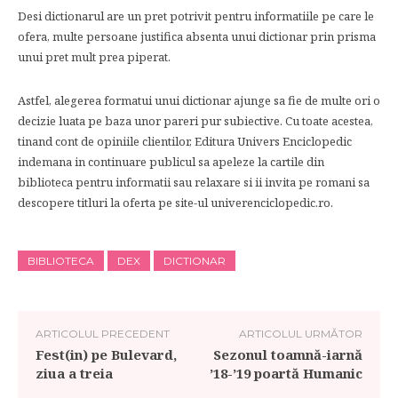
Desi dictionarul are un pret potrivit pentru informatiile pe care le
ofera, multe persoane justifica absenta unui dictionar prin prisma
unui pret mult prea piperat.
Astfel, alegerea formatui unui dictionar ajunge sa fie de multe ori o
decizie luata pe baza unor pareri pur subiective. Cu toate acestea,
tinand cont de opiniile clientilor, Editura Univers Enciclopedic
indemana in continuare publicul sa apeleze la cartile din
biblioteca pentru informatii sau relaxare si ii invita pe romani sa
descopere titluri la oferta pe site-ul univerenciclopedic.ro.
BIBLIOTECA
DEX
DICTIONAR
ARTICOLUL PRECEDENT
ARTICOLUL URMĂTOR
Fest(in) pe Bulevard,
Sezonul toamnă-iarnă
ziua a treia
’18-’19 poartă Humanic