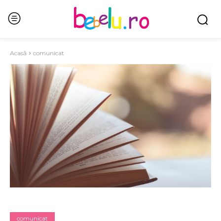
Acasă
comunicat
comunicat