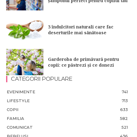
șamponul perfect pentru copilul tău
3 îndulcitori naturali care fac
deserturile mai sănătoase
Garderoba de primăvară pentru
copii: ce păstrezi și ce donezi
CATEGORII POPULARE
EVENIMENTE
741
LIFESTYLE
713
COPII
633
FAMILIA
582
COMUNICAT
521
BEBELUSI
436