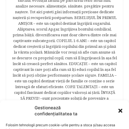
sarcină, evoluţia fătului pe parcursul celor nouă luni,
analize necesare, alimentaţie, sănătate, pregătire pentru
naştere. Tot aici puteti găsi informaţii preţioase dedicate
naşterii şi recuperării postpartum. BEBELUŞUL ÎN PRIMUL
ANIŞOR – este un capitol destinat îngrijirii sugarului.
Alăptarea, scorul Apgar, îngrijirea bontului ombilical,
prima băiţă, diversificarea sunt doar câteva dintre cele mai
captivante subcategorii. COPILUL 1-6 ANI – este un capitol
dedicat creşterii şi îngrijirii copilului din primul an şi până
la vârsta şcolară. Mămicile vor reuşi să afle cum anume să
se descurce cu propriul copil, cum să îl îngrijească în aşa fel
încât să crească perfect sănătos. EDUCAŢIE – este un capitol
captivant în care poţi afla cum să îţi educi copilul în aşa fel
încât să poţi obţine performanţe şcolare sigure. FAMILIA –
este un capitol destinat vieţii de familie ce conţine o serie
întreagă de sfaturi eficiente. COPII TALENTAŢI – este un
capitol fascinant dedicat copiilor valoroși ai țării. ÎNVAŢĂ
SĂ PREVII! –sunt prezentate soluţii de prevenire a
anumitor probleme de sănătate ce pot afecta atât viaţa
Gestionează
copiilor, cât şi pe cea a părinţilor.
confidențialitatea ta
Folosim tehnologii precum cookie-urile pentru a stoca și/sau accesa