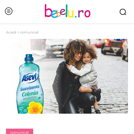
Acasă
comunicat
comunicat