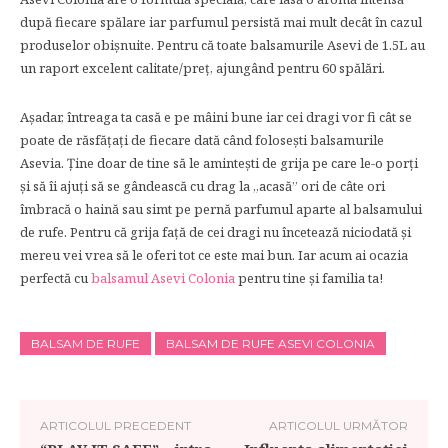
după fiecare spălare iar parfumul persistă mai mult decât în cazul
produselor obişnuite. Pentru că toate balsamurile Asevi de 1.5L au
un raport excelent calitate/preț, ajungând pentru 60 spălări.
Aşadar, întreaga ta casă e pe mâini bune iar cei dragi vor fi cât se
poate de răsfăţaţi de fiecare dată când foloseşti balsamurile
Asevia. Ţine doar de tine să le aminteşti de grija pe care le-o porţi
şi să îi ajuţi să se gândească cu drag la „acasă” ori de câte ori
îmbracă o haină sau simt pe pernă parfumul aparte al balsamului
de rufe. Pentru că grija faţă de cei dragi nu încetează niciodată şi
mereu vei vrea să le oferi tot ce este mai bun. Iar acum ai ocazia
perfectă cu
balsamul Asevi Colonia
pentru tine şi familia ta!
BALSAM DE RUFE
BALSAM DE RUFE ASEVI COLONIA
ARTICOLUL PRECEDENT
ARTICOLUL URMĂTOR