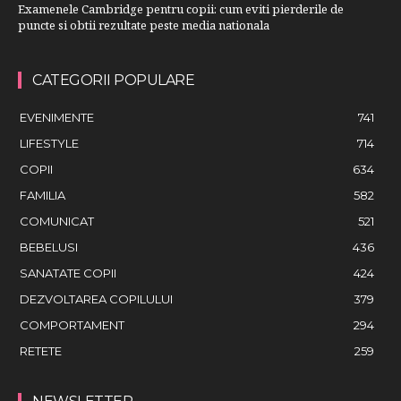
Examenele Cambridge pentru copii: cum eviti pierderile de
puncte si obtii rezultate peste media nationala
CATEGORII POPULARE
EVENIMENTE
741
LIFESTYLE
714
COPII
634
FAMILIA
582
COMUNICAT
521
BEBELUSI
436
SANATATE COPII
424
DEZVOLTAREA COPILULUI
379
COMPORTAMENT
294
RETETE
259