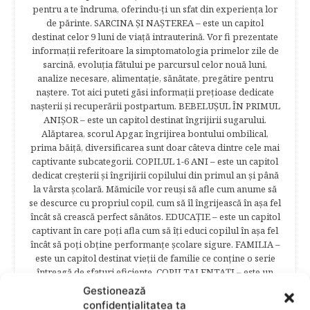
pentru a te îndruma, oferindu-ţi un sfat din experienţa lor
de părinte. SARCINA ŞI NAŞTEREA – este un capitol
destinat celor 9 luni de viaţă intrauterină. Vor fi prezentate
informaţii referitoare la simptomatologia primelor zile de
sarcină, evoluţia fătului pe parcursul celor nouă luni,
analize necesare, alimentaţie, sănătate, pregătire pentru
naştere. Tot aici puteti găsi informaţii preţioase dedicate
naşterii şi recuperării postpartum. BEBELUŞUL ÎN PRIMUL
ANIŞOR – este un capitol destinat îngrijirii sugarului.
Alăptarea, scorul Apgar, îngrijirea bontului ombilical,
prima băiţă, diversificarea sunt doar câteva dintre cele mai
captivante subcategorii. COPILUL 1-6 ANI – este un capitol
dedicat creşterii şi îngrijirii copilului din primul an şi până
la vârsta şcolară. Mămicile vor reuşi să afle cum anume să
se descurce cu propriul copil, cum să îl îngrijească în aşa fel
încât să crească perfect sănătos. EDUCAŢIE – este un capitol
captivant în care poţi afla cum să îţi educi copilul în aşa fel
încât să poţi obţine performanţe şcolare sigure. FAMILIA –
este un capitol destinat vieţii de familie ce conţine o serie
întreagă de sfaturi eficiente. COPII TALENTAŢI – este un
capitol fascinant dedicat copiilor valoroși ai țării. ÎNVAŢĂ
Gestionează
SĂ PREVII! –sunt prezentate soluţii de prevenire a
confidențialitatea ta