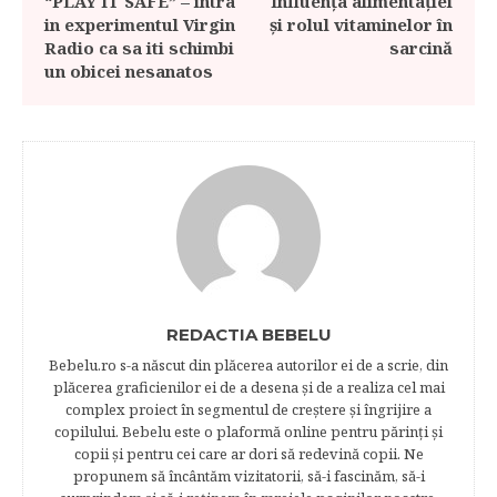
“PLAY IT SAFE” – intra
Influența alimentației
in experimentul Virgin
și rolul vitaminelor în
Radio ca sa iti schimbi
sarcină
un obicei nesanatos
REDACTIA BEBELU
Bebelu.ro s-a născut din plăcerea autorilor ei de a scrie, din
plăcerea graficienilor ei de a desena şi de a realiza cel mai
complex proiect în segmentul de creştere şi îngrijire a
copilului. Bebelu este o plaformă online pentru părinţi şi
copii şi pentru cei care ar dori să redevină copii. Ne
propunem să încântăm vizitatorii, să-i fascinăm, să-i