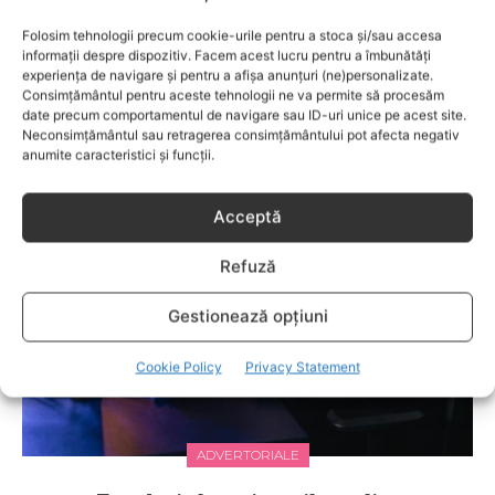
anumitor probleme de sănătate ce pot afecta atât viaţa
copiilor, cât şi pe cea a părinţilor.
Folosim tehnologii precum cookie-urile pentru a stoca și/sau accesa
informații despre dispozitiv. Facem acest lucru pentru a îmbunătăți
experiența de navigare și pentru a afișa anunțuri (ne)personalizate.
Consimțământul pentru aceste tehnologii ne va permite să procesăm
date precum comportamentul de navigare sau ID-uri unice pe acest site.
RELATED POSTS
Neconsimțământul sau retragerea consimțământului pot afecta negativ
anumite caracteristici și funcții.
Acceptă
Refuză
Gestionează opțiuni
Cookie Policy
Privacy Statement
ADVERTORIALE