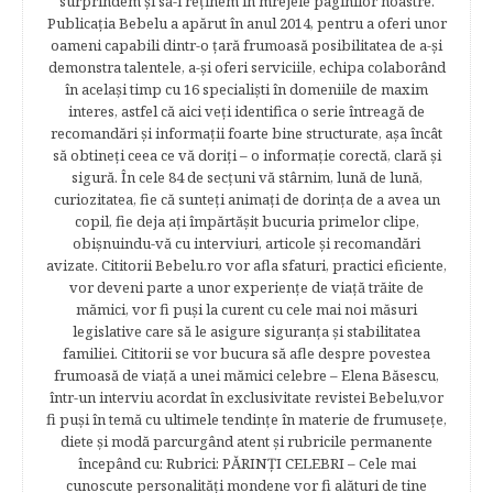
surprindem şi să-i reţinem în mrejele paginilor noastre.​
Publicația Bebelu a apărut în anul 2014, pentru a oferi unor
oameni capabili dintr-o ţară frumoasă posibilitatea de a-şi
demonstra talentele, a-şi oferi serviciile, echipa colaborând
în acelaşi timp cu 16 specialişti în domeniile de maxim
interes, astfel că aici veţi identifica o serie întreagă de
recomandări şi informaţii foarte bine structurate, aşa încât
să obtineţi ceea ce vă doriţi – o informaţie corectă, clară şi
sigură. În cele 84 de secțuni vă stârnim, lună de lună,
curiozitatea, fie că sunteţi animaţi de dorinţa de a avea un
copil, fie deja aţi împărtăşit bucuria primelor clipe,
obişnuindu-vă cu interviuri, articole şi recomandări
avizate. Cititorii Bebelu.ro vor afla sfaturi, practici eficiente,
vor deveni parte a unor experienţe de viaţă trăite de
mămici, vor fi puşi la curent cu cele mai noi măsuri
legislative care să le asigure siguranţa şi stabilitatea
familiei. Cititorii se vor bucura să afle despre povestea
frumoasă de viață a unei mămici celebre – Elena Băsescu,
într-un interviu acordat în exclusivitate revistei Bebelu,vor
fi puşi în temă cu ultimele tendinţe în materie de frumuseţe,
diete şi modă parcurgând atent şi rubricile permanente
începând cu: Rubrici: PĂRINŢI CELEBRI – Cele mai
cunoscute personalităţi mondene vor fi alături de tine