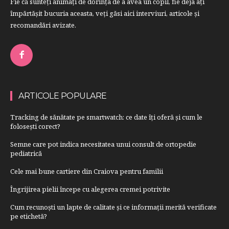
Fie că sunteţi animaţi de dorinţa de a avea un copil, fie deja aţi
împărtăşit bucuria aceasta, veți găsi aici interviuri, articole şi
recomandări avizate.
ARTICOLE POPULARE
Tracking de sănătate pe smartwatch: ce date îți oferă și cum le
folosești corect?
Semne care pot indica necesitatea unui consult de ortopedie
pediatrică
Cele mai bune cartiere din Craiova pentru familii
Îngrijirea pielii începe cu alegerea cremei potrivite
Cum recunoști un lapte de calitate și ce informații merită verificate
pe etichetă?