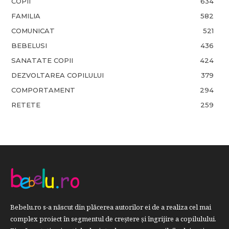
COPII
634
FAMILIA
582
COMUNICAT
521
BEBELUSI
436
SANATATE COPII
424
DEZVOLTAREA COPILULUI
379
COMPORTAMENT
294
RETETE
259
Bebelu.ro s-a născut din plăcerea autorilor ei de a realiza cel mai
complex proiect în segmentul de creştere şi îngrijire a copilulului.