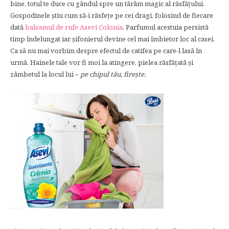
bine, totul te duce cu gândul spre un tărâm magic al răsfăţului.
Gospodinele ştiu cum să-i răsfeţe pe cei dragi, folosind de fiecare
dată
balsamul de rufe Asevi Colonia
. Parfumul acestuia persistă
timp îndelungat iar şifonierul devine cel mai îmbietor loc al casei.
Ca să nu mai vorbim despre efectul de catifea pe care-l lasă în
urmă. Hainele tale vor fi moi la atingere, pielea răsfăţată şi
zâmbetul la locul lui –
pe chipul tău, fireşte.