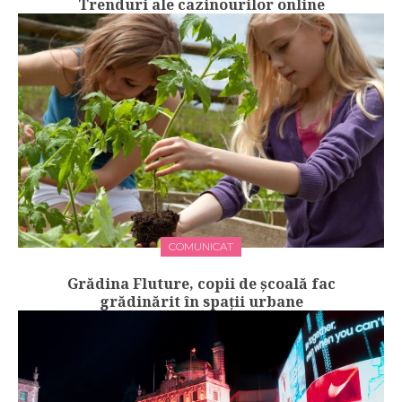
Trenduri ale cazinourilor online
COMUNICAT
Grădina Fluture, copii de școală fac
grădinărit în spații urbane