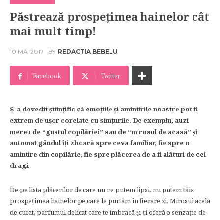
Păstrează prospeţimea hainelor cât
mai mult timp!
10 MAI 2017
BY
REDACTIA BEBELU
Facebook
Twitter
S-a dovedit ştiinţific că emoţiile şi amintirile noastre pot fi
extrem de uşor corelate cu simţurile. De exemplu, auzi
mereu de “gustul copilăriei” sau de “mirosul de acasă” şi
automat gândul îţi zboară spre ceva familiar, fie spre o
amintire din copilărie, fie spre plăcerea de a fi alături de cei
dragi.
De pe lista plăcerilor de care nu ne putem lipsi, nu putem tăia
prospeţimea hainelor pe care le purtăm în fiecare zi. Mirosul acela
de curat, parfumul delicat care te îmbracă şi-ţi oferă o senzaţie de