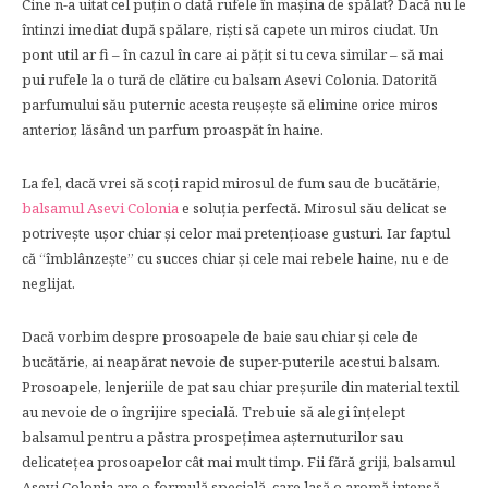
Cine n-a uitat cel puţin o dată rufele în maşina de spălat? Dacă nu le
întinzi imediat după spălare, rişti să capete un miros ciudat. Un
pont util ar fi – în cazul în care ai păţit si tu ceva similar – să mai
pui rufele la o tură de clătire cu balsam Asevi Colonia. Datorită
parfumului său puternic acesta reuşeşte să elimine orice miros
anterior, lăsând un parfum proaspăt în haine.
La fel, dacă vrei să scoţi rapid mirosul de fum sau de bucătărie,
balsamul Asevi Colonia
e soluţia perfectă. Mirosul său delicat se
potriveşte uşor chiar şi celor mai pretenţioase gusturi. Iar faptul
că “îmblânzeşte” cu succes chiar şi cele mai rebele haine, nu e de
neglijat.
Dacă vorbim despre prosoapele de baie sau chiar şi cele de
bucătărie, ai neapărat nevoie de super-puterile acestui balsam.
Prosoapele, lenjeriile de pat sau chiar preşurile din material textil
au nevoie de o îngrijire specială. Trebuie să alegi înţelept
balsamul pentru a păstra prospeţimea aşternuturilor sau
delicateţea prosoapelor cât mai mult timp. Fii fără griji, balsamul
Asevi Colonia are o formulă specială, care lasă o aromă intensă