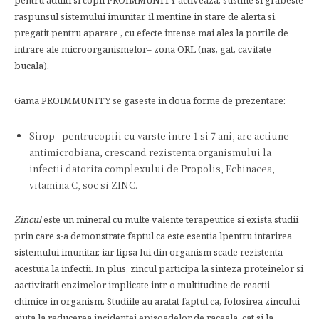
pentru adulti si copii PROIMMUNITY activeaza, sustine si grabeste
raspunsul sistemului imunitar, il mentine in stare de alerta si
pregatit pentru aparare , cu efecte intense mai ales la portile de
intrare ale microorganismelor– zona ORL (nas, gat, cavitate
bucala).
Gama PROIMMUNITY se gaseste in doua forme de prezentare:
Sirop– pentrucopiii cu varste intre 1 si 7 ani, are actiune
antimicrobiana, crescand rezistenta organismului la
infectii datorita complexului de Propolis, Echinacea,
vitamina C, soc si ZINC.
Zincul
este un mineral cu multe valente terapeutice si exista studii
prin care s-a demonstrate faptul ca este esentia lpentru intarirea
sistemului imunitar, iar lipsa lui din organism scade rezistenta
acestuia la infectii. In plus, zincul participa la sinteza proteinelor si
aactivitatii enzimelor implicate intr-o multitudine de reactii
chimice in organism. Studiile au aratat faptul ca, folosirea zincului
ajuta la reducerea incidentei episoadelor de raceala, cat si la