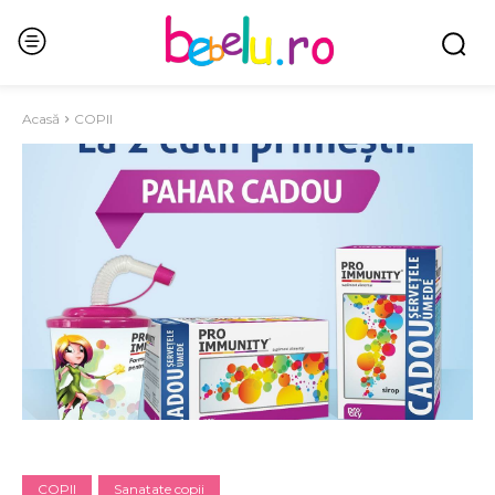
Acasă
COPII
COPII
Sanatate copii