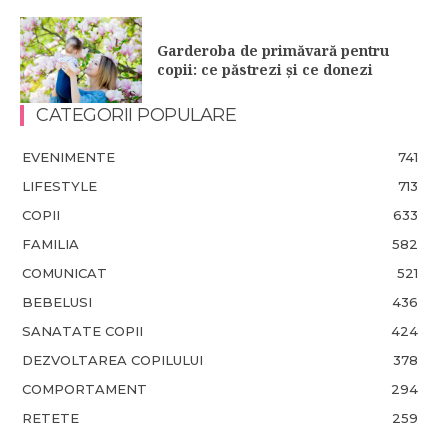
Garderoba de primăvară pentru
copii: ce păstrezi și ce donezi
CATEGORII POPULARE
EVENIMENTE
741
LIFESTYLE
713
COPII
633
FAMILIA
582
COMUNICAT
521
BEBELUSI
436
SANATATE COPII
424
DEZVOLTAREA COPILULUI
378
COMPORTAMENT
294
RETETE
259