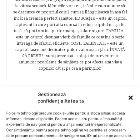
la vârsta şcolară. Mămicile vor reuşi să afle cum anume să
se descurce cu propriul copil, cum să îl îngrijească în aşa fel
încât să crească perfect sănătos. EDUCAŢIE – este un capitol
captivant în care poţi afla cum să îţi educi copilul în aşa fel
încât să poţi obţine performanţe şcolare sigure. FAMILIA –
este un capitol destinat vieţii de familie ce conţine o serie
întreagă de sfaturi eficiente. COPII TALENTAŢI – este un
capitol fascinant dedicat copiilor valoroși ai țării. ÎNVAŢĂ
SĂ PREVII! –sunt prezentate soluţii de prevenire a
anumitor probleme de sănătate ce pot afecta atât viaţa
copiilor, cât şi pe cea a părinţilor.
Gestionează
RELATED POSTS
confidențialitatea ta
Folosim tehnologii precum cookie-urile pentru a stoca și/sau accesa
informații despre dispozitiv. Facem acest lucru pentru a îmbunătăți
experiența de navigare și pentru a afișa anunțuri (ne)personalizate.
Consimțământul pentru aceste tehnologii ne va permite să procesăm
date precum comportamentul de navigare sau ID-uri unice pe acest site.