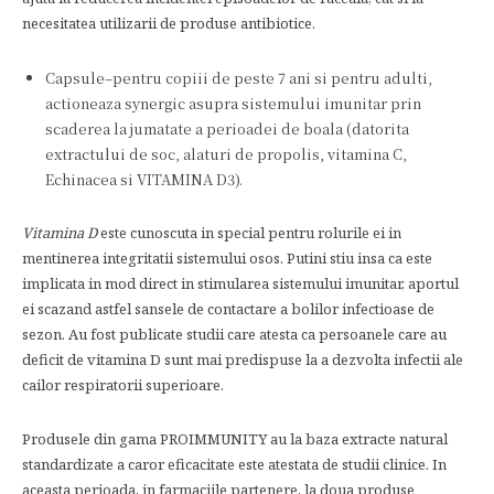
necesitatea utilizarii de produse antibiotice.
Capsule–pentru copiii de peste 7 ani si pentru adulti,
actioneaza synergic asupra sistemului imunitar prin
scaderea la jumatate a perioadei de boala (datorita
extractului de soc, alaturi de propolis, vitamina C,
Echinacea si VITAMINA D3).
Vitamina D
este cunoscuta in special pentru rolurile ei in
mentinerea integritatii sistemului osos. Putini stiu insa ca este
implicata in mod direct in stimularea sistemului imunitar, aportul
ei scazand astfel sansele de contactare a bolilor infectioase de
sezon. Au fost publicate studii care atesta ca persoanele care au
deficit de vitamina D sunt mai predispuse la a dezvolta infectii ale
cailor respiratorii superioare.
Produsele din gama PROIMMUNITY au la baza extracte natural
standardizate a caror eficacitate este atestata de studii clinice. In
aceasta perioada, in farmaciile partenere, la doua produse