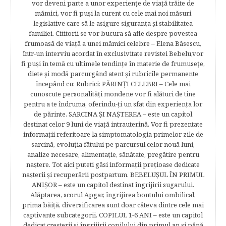
vor deveni parte a unor experienţe de viaţă trăite de
mămici, vor fi puşi la curent cu cele mai noi măsuri
legislative care să le asigure siguranţa şi stabilitatea
familiei. Cititorii se vor bucura să afle despre povestea
frumoasă de viață a unei mămici celebre – Elena Băsescu,
într-un interviu acordat în exclusivitate revistei Bebelu,vor
fi puşi în temă cu ultimele tendinţe în materie de frumuseţe,
diete şi modă parcurgând atent şi rubricile permanente
începând cu: Rubrici: PĂRINŢI CELEBRI – Cele mai
cunoscute personalităţi mondene vor fi alături de tine
pentru a te îndruma, oferindu-ţi un sfat din experienţa lor
de părinte. SARCINA ŞI NAŞTEREA – este un capitol
destinat celor 9 luni de viaţă intrauterină. Vor fi prezentate
informaţii referitoare la simptomatologia primelor zile de
sarcină, evoluţia fătului pe parcursul celor nouă luni,
analize necesare, alimentaţie, sănătate, pregătire pentru
naştere. Tot aici puteti găsi informaţii preţioase dedicate
naşterii şi recuperării postpartum. BEBELUŞUL ÎN PRIMUL
ANIŞOR – este un capitol destinat îngrijirii sugarului.
Alăptarea, scorul Apgar, îngrijirea bontului ombilical,
prima băiţă, diversificarea sunt doar câteva dintre cele mai
captivante subcategorii. COPILUL 1-6 ANI – este un capitol
dedicat creşterii şi îngrijirii copilului din primul an şi până