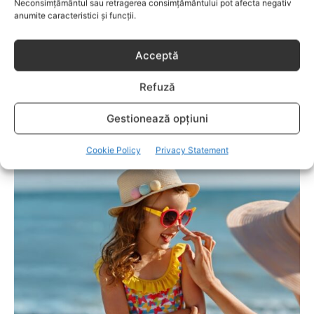
Neconsimțământul sau retragerea consimțământului pot afecta negativ
anumite caracteristici și funcții.
Acceptă
Refuză
COPII
Gestionează opțiuni
Cum recunoști un lapte de calitate și ce
Cookie Policy
Privacy Statement
informații merită verificate pe etichetă?