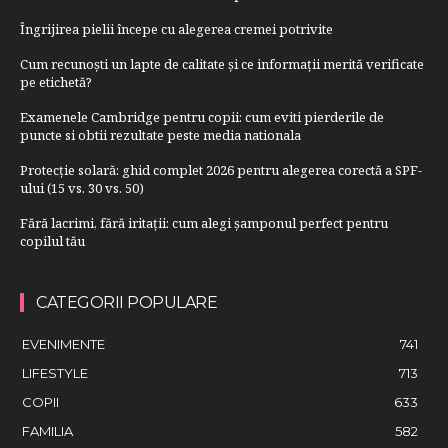
Îngrijirea pielii începe cu alegerea cremei potrivite
Cum recunoști un lapte de calitate și ce informații merită verificate
pe etichetă?
Examenele Cambridge pentru copii: cum eviti pierderile de
puncte si obtii rezultate peste media nationala
Protecție solară: ghid complet 2026 pentru alegerea corectă a SPF-
ului (15 vs. 30 vs. 50)
Fără lacrimi, fără iritații: cum alegi șamponul perfect pentru
copilul tău
CATEGORII POPULARE
EVENIMENTE
741
LIFESTYLE
713
COPII
633
FAMILIA
582