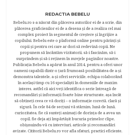
REDACTIA BEBELU
Bebelu.ro s-a născut din plăcerea autorilor ei de a scrie, din
plăcerea graficienilor ei de a desena şi de a realiza cel mai
complex proiect în segmentul de creştere şi îngrijire a
copilului. Bebelu este o plaformă online pentru părinţi şi
copii şi pentru cei care ar dori să redevină copii. Ne
propunem să încântăm vizitatorii, să-i fascinăm, să-i
surprindem şi să-i reţinem în mrejele paginilor noastre.​
Publicația Bebelu a apărut în anul 2014, pentru a oferi unor
oameni capabili dintr-o ţară frumoasă posibilitatea de a-şi
demonstra talentele, a-şi oferi serviciile, echipa colaborând
în acelaşi timp cu 16 specialişti în domeniile de maxim
interes, astfel că aici veţi identifica o serie întreagă de
recomandări şi informaţii foarte bine structurate, aşa încât
să obtineţi ceea ce vă doriţi – o informaţie corectă, clară şi
sigură. În cele 84 de secțuni vă stârnim, lună de lună,
curiozitatea, fie că sunteţi animaţi de dorinţa de a avea un
copil, fie deja aţi împărtăşit bucuria primelor clipe,
obişnuindu-vă cu interviuri, articole şi recomandări
avizate. Cititorii Bebelu.ro vor afla sfaturi, practici eficiente,