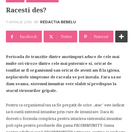
Racesti des?
7 APRILIE 2015
BY
REDACTIA BEBELU
Facebook
Twitter
Pinterest
Perioada de tranzitie dintre anotimpuri aduce de cele mai
multe ori viroze dintre cele mai puternice si, oricat de
tonifiat ar fi organismul sau oricat de atenti am fi la igiena,
neplacutele simptome de raceala se pot instala. Fara sa ne
dam seama, sistemul imunitar este slabit si predispus la
atacul virusurilor gripale.
Pentru ca organismul tau sa fie pregatit de orice „atac” este indicat
sa-ti sustii sistemul imunitar prin cure de imunizare. Daca iti
doresti o formula complexa pentru intarirea sistemului imunitar
poti opta pentru produsele din gama PROIMMUNITY. Gama