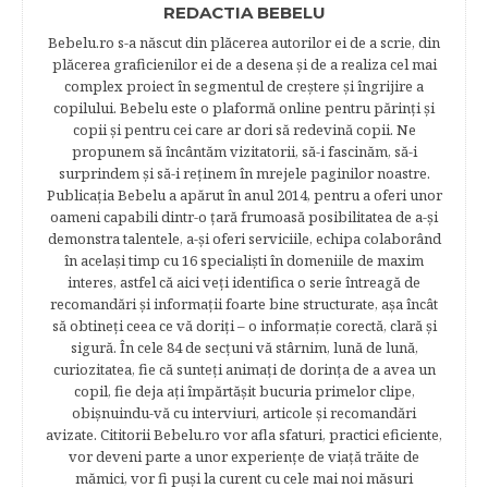
REDACTIA BEBELU
Bebelu.ro s-a născut din plăcerea autorilor ei de a scrie, din
plăcerea graficienilor ei de a desena şi de a realiza cel mai
complex proiect în segmentul de creştere şi îngrijire a
copilului. Bebelu este o plaformă online pentru părinţi şi
copii şi pentru cei care ar dori să redevină copii. Ne
propunem să încântăm vizitatorii, să-i fascinăm, să-i
surprindem şi să-i reţinem în mrejele paginilor noastre.​
Publicația Bebelu a apărut în anul 2014, pentru a oferi unor
oameni capabili dintr-o ţară frumoasă posibilitatea de a-şi
demonstra talentele, a-şi oferi serviciile, echipa colaborând
în acelaşi timp cu 16 specialişti în domeniile de maxim
interes, astfel că aici veţi identifica o serie întreagă de
recomandări şi informaţii foarte bine structurate, aşa încât
să obtineţi ceea ce vă doriţi – o informaţie corectă, clară şi
sigură. În cele 84 de secțuni vă stârnim, lună de lună,
curiozitatea, fie că sunteţi animaţi de dorinţa de a avea un
copil, fie deja aţi împărtăşit bucuria primelor clipe,
obişnuindu-vă cu interviuri, articole şi recomandări
avizate. Cititorii Bebelu.ro vor afla sfaturi, practici eficiente,
vor deveni parte a unor experienţe de viaţă trăite de
mămici, vor fi puşi la curent cu cele mai noi măsuri