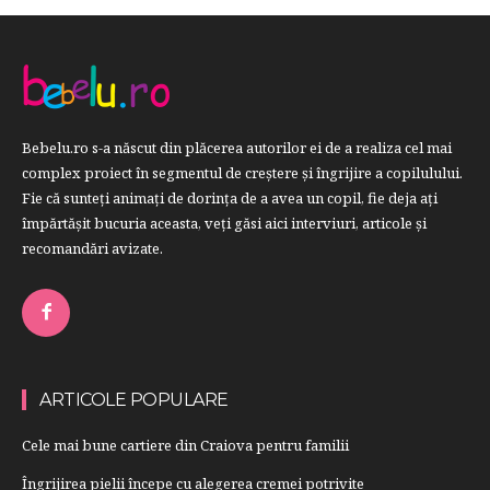
Bebelu.ro s-a născut din plăcerea autorilor ei de a realiza cel mai
complex proiect în segmentul de creştere şi îngrijire a copilulului.
Fie că sunteţi animaţi de dorinţa de a avea un copil, fie deja aţi
împărtăşit bucuria aceasta, veți găsi aici interviuri, articole şi
recomandări avizate.
ARTICOLE POPULARE
Cele mai bune cartiere din Craiova pentru familii
Îngrijirea pielii începe cu alegerea cremei potrivite