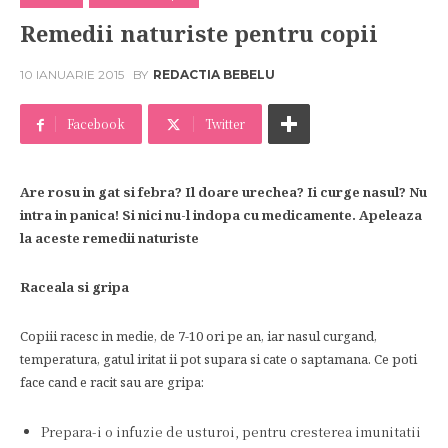
Remedii naturiste pentru copii
10 IANUARIE 2015
BY
REDACTIA BEBELU
Facebook
Twitter
Are rosu in gat si febra? Il doare urechea? Ii curge nasul? Nu
intra in panica! Si nici nu-l indopa cu medicamente. Apeleaza
la aceste remedii naturiste
Raceala si gripa
Copiii racesc in medie, de 7-10 ori pe an, iar nasul curgand,
temperatura, gatul iritat ii pot supara si cate o saptamana. Ce poti
face cand e racit sau are gripa:
Prepara-i o infuzie de usturoi, pentru cresterea imunitatii