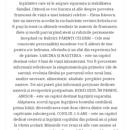
legislative care să le asigure siguranţa şi stabilitatea
familiei. Cititorii se vor bucura să afle despre povestea
frumoasă de viață a unei mămici celebre – Elena Băsescu,
într-un interviu acordat în exclusivitate revistei Bebelu,vor
fi puşi în temă cu ultimele tendinţe în materie de frumuseţe,
diete şi modă parcurgând atent şi rubricile permanente
începând cu: Rubrici: PĂRINŢI CELEBRI – Cele mai
cunoscute personalităţi mondene vor fi alături de tine
pentru a te îndruma, oferindu-ţi un sfat din experienţa lor
de părinte. SARCINA ŞI NAŞTEREA – este un capitol
destinat celor 9 luni de viaţă intrauterină. Vor fi prezentate
informaţii referitoare la simptomatologia primelor zile de
sarcină, evoluţia fătului pe parcursul celor nouă luni,
analize necesare, alimentaţie, sănătate, pregătire pentru
naştere. Tot aici puteti găsi informaţii preţioase dedicate
naşterii şi recuperării postpartum. BEBELUŞUL ÎN PRIMUL
ANIŞOR – este un capitol destinat îngrijirii sugarului.
Alăptarea, scorul Apgar, îngrijirea bontului ombilical,
prima băiţă, diversificarea sunt doar câteva dintre cele mai
captivante subcategorii. COPILUL 1-6 ANI – este un capitol
dedicat creşterii şi îngrijirii copilului din primul an şi până
la vârsta şcolară. Mămicile vor reuşi să afle cum anume să