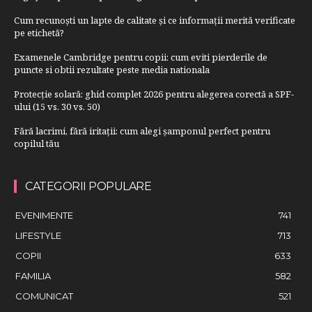
Cum recunoști un lapte de calitate și ce informații merită verificate
pe etichetă?
Examenele Cambridge pentru copii: cum eviti pierderile de
puncte si obtii rezultate peste media nationala
Protecție solară: ghid complet 2026 pentru alegerea corectă a SPF-
ului (15 vs. 30 vs. 50)
Fără lacrimi, fără iritații: cum alegi șamponul perfect pentru
copilul tău
CATEGORII POPULARE
EVENIMENTE
741
LIFESTYLE
713
COPII
633
FAMILIA
582
COMUNICAT
521