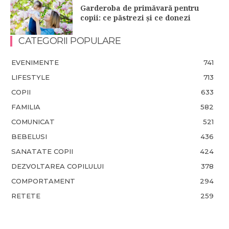
Garderoba de primăvară pentru
copii: ce păstrezi și ce donezi
CATEGORII POPULARE
EVENIMENTE
741
LIFESTYLE
713
COPII
633
FAMILIA
582
COMUNICAT
521
BEBELUSI
436
SANATATE COPII
424
DEZVOLTAREA COPILULUI
378
COMPORTAMENT
294
RETETE
259