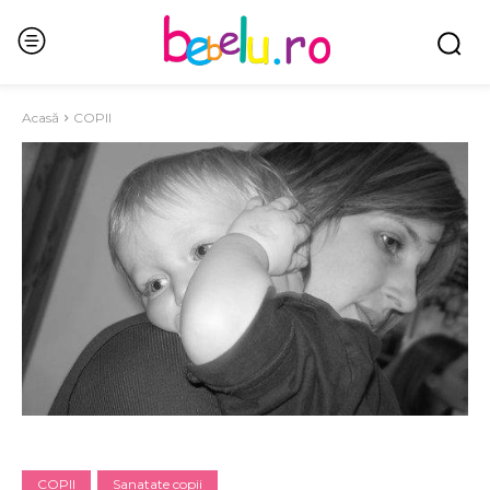
Acasă
COPII
COPII
Sanatate copii