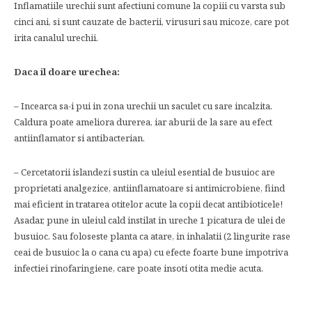
Inflamatiile urechii sunt afectiuni comune la copiii cu varsta sub
cinci ani, si sunt cauzate de bacterii, virusuri sau micoze, care pot
irita canalul urechii.
Daca il doare urechea:
– Incearca sa-i pui in zona urechii un saculet cu sare incalzita.
Caldura poate ameliora durerea, iar aburii de la sare au efect
antiinflamator si antibacterian.
– Cercetatorii islandezi sustin ca uleiul esential de busuioc are
proprietati analgezice, antiinflamatoare si antimicrobiene, fiind
mai eficient in tratarea otitelor acute la copii decat antibioticele!
Asadar, pune in uleiul cald instilat in ureche 1 picatura de ulei de
busuioc. Sau foloseste planta ca atare, in inhalatii (2 lingurite rase
ceai de busuioc la o cana cu apa) cu efecte foarte bune impotriva
infectiei rinofaringiene, care poate insoti otita medie acuta.