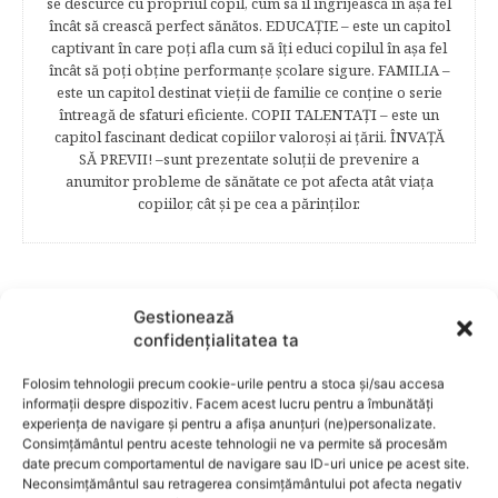
se descurce cu propriul copil, cum să îl îngrijească în aşa fel
încât să crească perfect sănătos. EDUCAŢIE – este un capitol
captivant în care poţi afla cum să îţi educi copilul în aşa fel
încât să poţi obţine performanţe şcolare sigure. FAMILIA –
este un capitol destinat vieţii de familie ce conţine o serie
întreagă de sfaturi eficiente. COPII TALENTAŢI – este un
capitol fascinant dedicat copiilor valoroși ai țării. ÎNVAŢĂ
SĂ PREVII! –sunt prezentate soluţii de prevenire a
anumitor probleme de sănătate ce pot afecta atât viaţa
copiilor, cât şi pe cea a părinţilor.
RELATED POSTS
Gestionează
confidențialitatea ta
Folosim tehnologii precum cookie-urile pentru a stoca și/sau accesa
informații despre dispozitiv. Facem acest lucru pentru a îmbunătăți
experiența de navigare și pentru a afișa anunțuri (ne)personalizate.
Consimțământul pentru aceste tehnologii ne va permite să procesăm
date precum comportamentul de navigare sau ID-uri unice pe acest site.
Neconsimțământul sau retragerea consimțământului pot afecta negativ