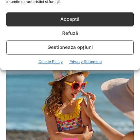
anumite caracteristici și funcții.
Acceptă
Refuză
COPII
Gestionează opțiuni
Cum recunoști un lapte de calitate și ce
informații merită verificate pe etichetă?
Cookie Policy
Privacy Statement