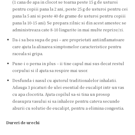
(1 cana de apa in clocot se toarna peste 15 g de usturoi
pentru copiii pana la 2 ani, peste 25 g de usturoi pentru cei
pana la 5 ani si peste 40 de grame de usturoi pentru copiii
pana la 10-15 ani). Se prepara zilnic si din acest amestec se
administreaza cate 8-10 lingurite in mai multe reprize/zi.
Da-i sa bea supa de pui – are proprietati antiinflamatoare
care ajuta la alinarea simptomelor caracteristice pentru
raceala si gripa.
Pune-i o perna in plus – ii tine capul mai sus decat restul
corpului si il ajuta sa respire mai usor.
Desfunda-i nasul cu ajutorul traditionalelor inhalatii.
Adauga 3 picaturi de ulei esential de eucalipt intr-un vas
cu apa clocotita. Ajuta copilul sa-si tina un prosop
deasupra vasului si sa inhaleze pentru cateva secunde
aburii cu solutie de eucalipt, pentru a elimina congestia.
Dureri de urechi