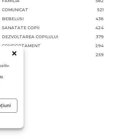
FAMILIA
582
COMUNICAT
521
BEBELUSI
436
SANATATE COPII
424
DEZVOLTAREA COPILULUI
379
COMPORTAMENT
294
RETETE
259
zitiv.
te
u
țiuni