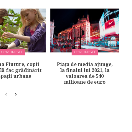
COMUNICAT
COMUNICAT
a Fluture, copii
Piața de media ajunge,
lă fac grădinărit
la finalul lui 2021, la
spații urbane
valoarea de 540
milioane de euro