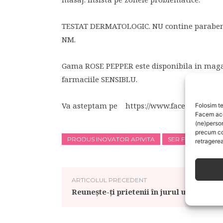
TESTAT DERMATOLOGIC. NU contine parabeni, si
NM.
Gama ROSE PEPPER este disponibila in magaz
farmaciile SENSIBLU.
Va asteptam pe https://www.facebook.com/
Folosim te
Facem aces
(ne)perso
precum co
PRODUS INOVATOR APIVITA
SER FERMITATE 
retragerea
ARTICOLUL PRECEDENT
Reuneşte-ţi prietenii în jurul unui grăta