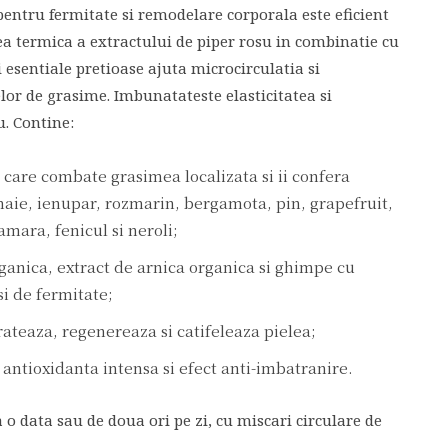
pentru fermitate si remodelare corporala este eficient
ea termica a extractului de piper rosu in combinatie cu
ri esentiale pretioase ajuta microcirculatia si
or de grasime. Imbunatateste elasticitatea si
u. Contine:
, care combate grasimea localizata si ii confera
aie, ienupar, rozmarin, bergamota, pin, grapefruit,
amara, fenicul si neroli;
rganica, extract de arnica organica si ghimpe cu
i de fermitate;
rateaza, regenereaza si catifeleaza pielea;
 antioxidanta intensa si efect anti-imbatranire.
a o data sau de doua ori pe zi, cu miscari circulare de