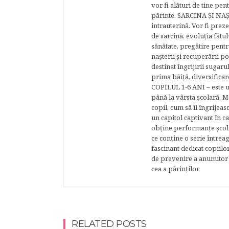
vor fi alături de tine pen
părinte. SARCINA ŞI NAŞT
intrauterină. Vor fi prez
de sarcină, evoluţia fătu
sănătate, pregătire pentr
naşterii şi recuperării
destinat îngrijirii sugaru
prima băiţă, diversificar
COPILUL 1-6 ANI – este un 
până la vârsta şcolară. 
copil, cum să îl îngrijeas
un capitol captivant în ca
obţine performanţe şcolar
ce conţine o serie întrea
fascinant dedicat copiilo
de prevenire a anumitor p
cea a părinţilor.
RELATED POSTS