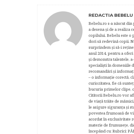
REDACTIA BEBELU
Bebelu.ro s-a născut din p
a desena şi de a realiza 
copilului. Bebelu este o 
dori să redevină copii. N
surprindem şi să-i reţine
anul 2014, pentru a oferi
şi demonstra talentele, a-
specialişti în domeniile d
recomandări şi informaţii 
– o informaţie corectă, cl
curiozitatea, fie că sunte
bucuria primelor clipe, o
Cititorii Bebelu.ro vor af
de viaţă trăite de mămici,
le asigure siguranţa şi st
povestea frumoasă de via
acordat în exclusivitate r
materie de frumuseţe, di
începând cu: Rubrici: P