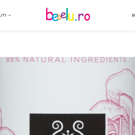
UTI
B