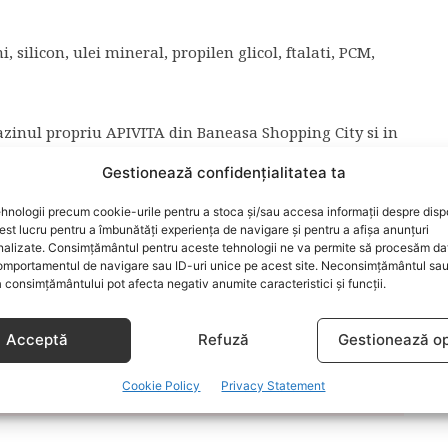
licon, ulei mineral, propilen glicol, ftalati, PCM,
inul propriu APIVITA din Baneasa Shopping City si in
Gestionează confidențialitatea ta
Apivita.Ro sau www.apivita.com
hnologii precum cookie-urile pentru a stoca și/sau accesa informații despre dispo
t lucru pentru a îmbunătăți experiența de navigare și pentru a afișa anunțuri
nalizate. Consimțământul pentru aceste tehnologii ne va permite să procesăm da
mportamentul de navigare sau ID-uri unice pe acest site. Neconsimțământul sa
SI REMODELARE CORPORALA
SER ROSE PEPPER
 consimțământului pot afecta negativ anumite caracteristici și funcții.
Acceptă
Refuză
Gestionează op
ARTICOLUL URMĂTOR
r!
5 to go. Made in RO
Cookie Policy
Privacy Statement