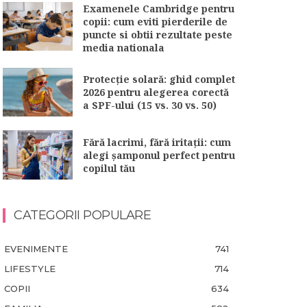
Examenele Cambridge pentru
copii: cum eviti pierderile de
puncte si obtii rezultate peste
media nationala
Protecție solară: ghid complet
2026 pentru alegerea corectă
a SPF-ului (15 vs. 30 vs. 50)
Fără lacrimi, fără iritații: cum
alegi șamponul perfect pentru
copilul tău
CATEGORII POPULARE
EVENIMENTE
741
LIFESTYLE
714
COPII
634