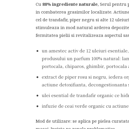
Cu
88% ingrediente naturale
, Serul pentru 
in combaterea grasimilor localizate. Actiun
cel de trandafir, piper negru si alte 12 uleiu
stimuleaza in mod natural arderea depozitel
fermitatea pielii si revitalizeaza aspectul sa
un amestec activ de 12 uleiuri esentiale
produsului un parfum 100% natural: lam
portocala, chiparos, ghimbir, portocala 
extract de piper rosu si negru, iedera o
actiune detoxifianta, decongestionanta s
ulei esential de trandafir organic ce hid
infuzie de ceai verde organic cu actiune
Mod de utilizare: se aplica pe pielea curatat
masaj. Insista pe zonele problematice.