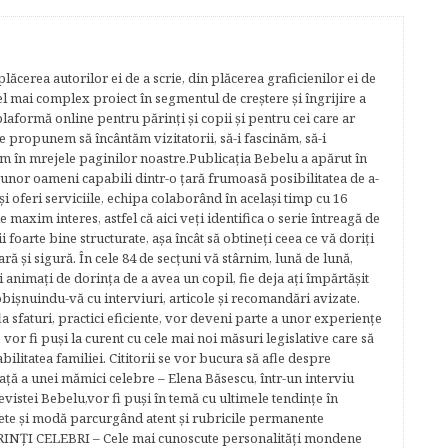
lăcerea autorilor ei de a scrie, din plăcerea graficienilor ei de
cel mai complex proiect în segmentul de creştere şi îngrijire a
plaformă online pentru părinţi şi copii şi pentru cei care ar
e propunem să încântăm vizitatorii, să-i fascinăm, să-i
m în mrejele paginilor noastre.​ Publicația Bebelu a apărut în
 unor oameni capabili dintr-o ţară frumoasă posibilitatea de a-
şi oferi serviciile, echipa colaborând în acelaşi timp cu 16
e maxim interes, astfel că aici veţi identifica o serie întreagă de
foarte bine structurate, aşa încât să obtineţi ceea ce vă doriţi
ară şi sigură. În cele 84 de secțuni vă stârnim, lună de lună,
ţi animaţi de dorinţa de a avea un copil, fie deja aţi împărtăşit
bişnuindu-vă cu interviuri, articole şi recomandări avizate.
la sfaturi, practici eficiente, vor deveni parte a unor experienţe
 vor fi puşi la curent cu cele mai noi măsuri legislative care să
abilitatea familiei. Cititorii se vor bucura să afle despre
ță a unei mămici celebre – Elena Băsescu, într-un interviu
evistei Bebelu,vor fi puşi în temă cu ultimele tendinţe în
ete şi modă parcurgând atent şi rubricile permanente
ĂRINŢI CELEBRI – Cele mai cunoscute personalităţi mondene