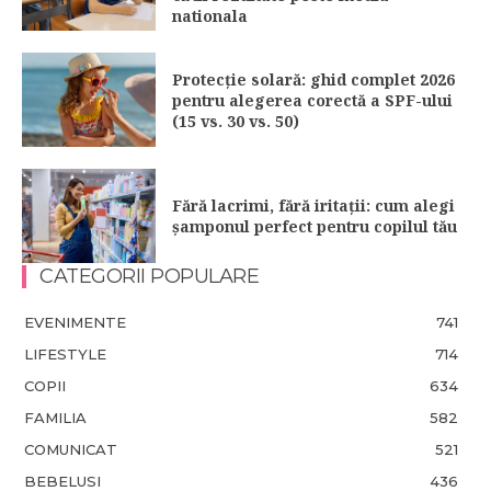
nationala
Protecție solară: ghid complet 2026
pentru alegerea corectă a SPF-ului
(15 vs. 30 vs. 50)
Fără lacrimi, fără iritații: cum alegi
șamponul perfect pentru copilul tău
CATEGORII POPULARE
EVENIMENTE
741
LIFESTYLE
714
COPII
634
FAMILIA
582
COMUNICAT
521
BEBELUSI
436