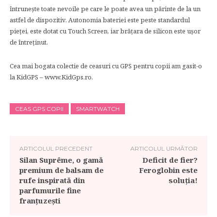
întrunește toate nevoile pe care le poate avea un părinte de la un
astfel de dispozitiv. Autonomia bateriei este peste standardul
pieței, este dotat cu Touch Screen, iar brățara de silicon este ușor
de întreținut.
Cea mai bogata colectie de ceasuri cu GPS pentru copii am gasit-o
la KidGPS – www.KidGps.ro.
CEAS GPS COPII
SMARTWATCH
ARTICOLUL PRECEDENT
ARTICOLUL URMĂTOR
Silan Suprême, o gamă
Deficit de fier?
premium de balsam de
Feroglobin este
rufe inspirată din
soluția!
parfumurile fine
franțuzești