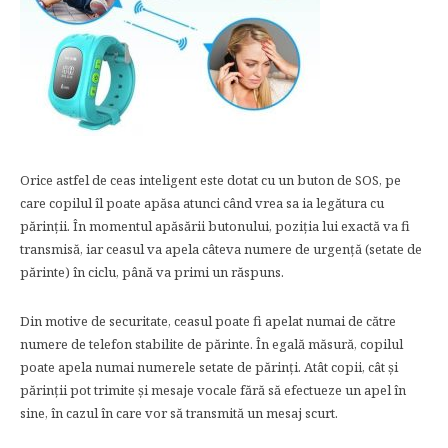
Orice astfel de ceas inteligent este dotat cu un buton de SOS, pe
care copilul îl poate apăsa atunci când vrea sa ia legătura cu
părinții. În momentul apăsării butonului, poziția lui exactă va fi
transmisă, iar ceasul va apela câteva numere de urgență (setate de
părinte) în ciclu, până va primi un răspuns.
Din motive de securitate, ceasul poate fi apelat numai de către
numere de telefon stabilite de părinte. În egală măsură, copilul
poate apela numai numerele setate de părinți. Atât copii, cât și
părinții pot trimite și mesaje vocale fără să efectueze un apel în
sine, în cazul în care vor să transmită un mesaj scurt.