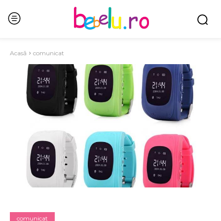
Acasă
comunicat
comunicat