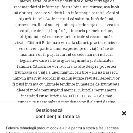
interes, astfel că aici veţi identifica o serie întreagă de
recomandări şi informaţii foarte bine structurate, aşa încât
să obtineţi ceea ce vă doriţi – o informaţie corectă, clară şi
sigură. În cele 84 de secțuni vă stârnim, lună de lună,
curiozitatea, fie că sunteţi animaţi de dorinţa de a avea un
copil, fie deja aţi împărtăşit bucuria primelor clipe,
obişnuindu-vă cu interviuri, articole şi recomandări
avizate. Cititorii Bebelu.ro vor afla sfaturi, practici eficiente,
vor deveni parte a unor experienţe de viaţă trăite de
mămici, vor fi puşi la curent cu cele mai noi măsuri
legislative care să le asigure siguranţa şi stabilitatea
familiei. Cititorii se vor bucura să afle despre povestea
frumoasă de viață a unei mămici celebre – Elena Băsescu,
într-un interviu acordat în exclusivitate revistei Bebelu,vor
fi puşi în temă cu ultimele tendinţe în materie de frumuseţe,
diete şi modă parcurgând atent şi rubricile permanente
începând cu: Rubrici: PĂRINŢI CELEBRI – Cele mai
cunoscute personalităţi mondene vor fi alături de tine
pentru a te îndruma, oferindu-ţi un sfat din experienţa lor
Gestionează
de părinte. SARCINA ŞI NAŞTEREA – este un capitol
confidențialitatea ta
destinat celor 9 luni de viaţă intrauterină. Vor fi prezentate
informaţii referitoare la simptomatologia primelor zile de
Folosim tehnologii precum cookie-urile pentru a stoca și/sau accesa
sarcină, evoluţia fătului pe parcursul celor nouă luni,