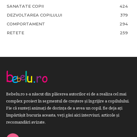
SANATATE COPII
424
DEZVOLTAREA COPILULUI
379
COMPORTAMENT
294
RETETE
259
Bebelu.ro s-a născut din plăcerea autorilor ei de a realiza cel mai
complex proiect în segmentul de creştere şi îngrijire a copilulului.
Fie că sunteţi animaţi de dorinţa de a avea un copil, fie deja aţi
împărtăşit bucuria aceasta, veți găsi aici interviuri, articole şi
recomandări avizate.