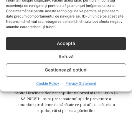
informații despre dispozitiv. Facem acest lucru pentru a îmbunătăți
analize necesare, alimentaţie, sănătate, pregătire pentru
experiența de navigare și pentru a afișa anunțuri (ne)personalizate.
naştere. Tot aici puteti găsi informaţii preţioase dedicate
Consimțământul pentru aceste tehnologii ne va permite să procesăm
naşterii şi recuperării postpartum. BEBELUŞUL ÎN PRIMUL
date precum comportamentul de navigare sau ID-uri unice pe acest site.
Neconsimțământul sau retragerea consimțământului pot afecta negativ
ANIŞOR – este un capitol destinat îngrijirii sugarului.
anumite caracteristici și funcții.
Alăptarea, scorul Apgar, îngrijirea bontului ombilical,
prima băiţă, diversificarea sunt doar câteva dintre cele mai
captivante subcategorii. COPILUL 1-6 ANI – este un capitol
Acceptă
dedicat creşterii şi îngrijirii copilului din primul an şi până
la vârsta şcolară. Mămicile vor reuşi să afle cum anume să
Refuză
se descurce cu propriul copil, cum să îl îngrijească în aşa fel
încât să crească perfect sănătos. EDUCAŢIE – este un capitol
captivant în care poţi afla cum să îţi educi copilul în aşa fel
Gestionează opțiuni
încât să poţi obţine performanţe şcolare sigure. FAMILIA –
este un capitol destinat vieţii de familie ce conţine o serie
Cookie Policy
Privacy Statement
întreagă de sfaturi eficiente. COPII TALENTAŢI – este un
capitol fascinant dedicat copiilor valoroși ai țării. ÎNVAŢĂ
SĂ PREVII! –sunt prezentate soluţii de prevenire a
anumitor probleme de sănătate ce pot afecta atât viaţa
copiilor, cât şi pe cea a părinţilor.