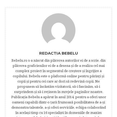
REDACTIA BEBELU
Bebelu.ro s-a născut din plăcerea autorilor ei de a scrie, din
plăcerea graficienilor ei de a desena şi de a realiza cel mai
complex proiect în segmentul de creştere şi îngrijire a
copilului. Bebelu este o plaformă online pentru părinţi şi
copii şi pentru cei care ar dori să redevină copii. Ne
propunem să încântăm vizitatorii, să-i fascinăm, să-i
surprindem şi să-i reţinem în mrejele paginilor noastre.​
Publicația Bebelu a apărut în anul 2014, pentru a oferi unor
oameni capabili dintr-o ţară frumoasă posibilitatea de a-şi
demonstra talentele, a-şi oferi serviciile, echipa colaborând
în acelaşi timp cu 16 specialişti în domeniile de maxim