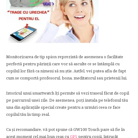
Monitorizarea de tip spion reprezintă de asemenea o facilitate
perfectă pentru părinții care vor să asculte ce se întâmplă cu
copilul lor fără ca nimeni să nu știe. Astfel, vei putea afla de fapt
cum se comportă profesorul, bona, meditatorul sau prietenii lui.
Istoricul unui smartwatch îți permite să vezi traseul făcut de copil
pe parcursul unei zile. De asemenea, poți instala pe telefonul tău
una din aplicațiile special create pentru a urmări ceea ce face
copilul tău în timp real.
Ca și recomandare, vă pot spune că GW100 Touch pare să fie în
acest moment cel mai bun ceas cu
GPS
pentru copii, întrucât