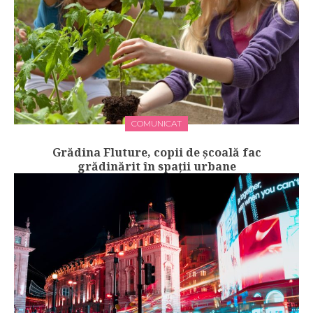
COMUNICAT
Grădina Fluture, copii de școală fac
grădinărit în spații urbane