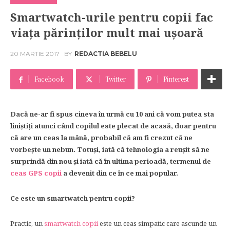
Smartwatch-urile pentru copii fac
viața părinților mult mai ușoară
20 MARTIE 2017
BY
REDACTIA BEBELU
Facebook
Twitter
Pinterest
Dacă ne-ar fi spus cineva în urmă cu 10 ani că vom putea sta
liniștiți atunci când copilul este plecat de acasă, doar pentru
că are un ceas la mână, probabil că am fi crezut că ne
vorbește un nebun. Totuși, iată că tehnologia a reușit să ne
surprindă din nou și iată că în ultima perioadă, termenul de
ceas GPS copii
a devenit din ce în ce mai popular.
Ce este un smartwatch pentru copii?
Practic, un
smartwatch copii
este un ceas simpatic care ascunde un