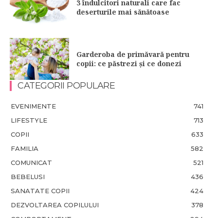
3 îndulcitori naturali care fac
deserturile mai sănătoase
Garderoba de primăvară pentru
copii: ce păstrezi și ce donezi
CATEGORII POPULARE
EVENIMENTE
741
LIFESTYLE
713
COPII
633
FAMILIA
582
COMUNICAT
521
BEBELUSI
436
SANATATE COPII
424
DEZVOLTAREA COPILULUI
378