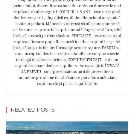
prima băiţă, diversificarea sunt doar câteva dintre cele mai
captivante subcategorii. COPILUL 1-6 ANI – este un capitol
dedicat creşterii şi îngrijirii copilului din primul an şi până
la vârsta şcolară. Mămicile vor reuşi să afle cum anume să
se descurce cu propriul copil, cum să îl îngrijească în aşa fel
încât să crească perfect sănătos. EDUCAŢIE – este un capitol
captivant în care poţi afla cum să îţi educi copilul în aşa fel
încât să poţi obţine performanţe şcolare sigure. FAMILIA –
este un capitol destinat vieţii de familie ce conţine o serie
întreagă de sfaturi eficiente. COPII TALENTAŢI – este un
capitol fascinant dedicat copiilor valoroși ai țării. ÎNVAŢĂ
SĂ PREVII! –sunt prezentate soluţii de prevenire a
anumitor probleme de sănătate ce pot afecta atât viaţa
copiilor, cât şi pe cea a părinţilor.
RELATED POSTS