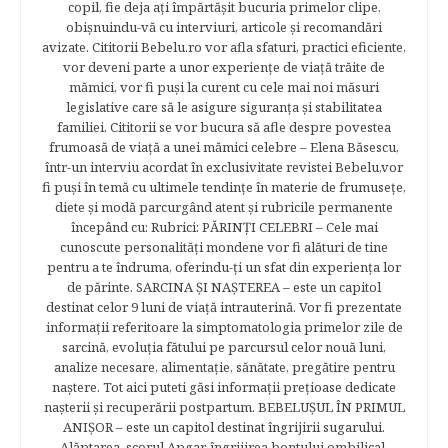
copil, fie deja aţi împărtăşit bucuria primelor clipe,
obişnuindu-vă cu interviuri, articole şi recomandări
avizate. Cititorii Bebelu.ro vor afla sfaturi, practici eficiente,
vor deveni parte a unor experienţe de viaţă trăite de
mămici, vor fi puşi la curent cu cele mai noi măsuri
legislative care să le asigure siguranţa şi stabilitatea
familiei. Cititorii se vor bucura să afle despre povestea
frumoasă de viață a unei mămici celebre – Elena Băsescu,
într-un interviu acordat în exclusivitate revistei Bebelu,vor
fi puşi în temă cu ultimele tendinţe în materie de frumuseţe,
diete şi modă parcurgând atent şi rubricile permanente
începând cu: Rubrici: PĂRINŢI CELEBRI – Cele mai
cunoscute personalităţi mondene vor fi alături de tine
pentru a te îndruma, oferindu-ţi un sfat din experienţa lor
de părinte. SARCINA ŞI NAŞTEREA – este un capitol
destinat celor 9 luni de viaţă intrauterină. Vor fi prezentate
informaţii referitoare la simptomatologia primelor zile de
sarcină, evoluţia fătului pe parcursul celor nouă luni,
analize necesare, alimentaţie, sănătate, pregătire pentru
naştere. Tot aici puteti găsi informaţii preţioase dedicate
naşterii şi recuperării postpartum. BEBELUŞUL ÎN PRIMUL
ANIŞOR – este un capitol destinat îngrijirii sugarului.
Alăptarea, scorul Apgar, îngrijirea bontului ombilical,