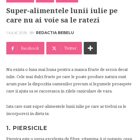
Super-alimentele lunii iulie pe
care nu ai voie sa le ratezi
1 IULIE 2015
BY
REDACTIA BEBELU
Facebook
Twitter
Nu exista o luna mai buna pentru a manca fructe de sezon decat
iulie. Cele mai dulci fructe pe care le poate produce natura sunt
acum puse la dispozitia oamenilor precum si legumele proaspete
care ii ajuta sa se racoreasca in zilele caniculare de vara.
Iata care sunt super-alimentele lunii iulie pe care ar trebui sa le
incorporezi in dieta ta:
1. PIERSICILE
Piersica este o sursa excelenta de fibre, vitamina A si potasiu, ceea