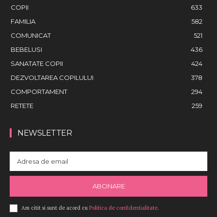
COPII
633
FAMILIA
582
COMUNICAT
521
BEBELUSI
436
SANATATE COPII
424
DEZVOLTAREA COPILULUI
378
COMPORTAMENT
294
RETETE
259
NEWSLETTER
ABONARE
Am citit si sunt de acord cu
Politica de confidentialitate
.