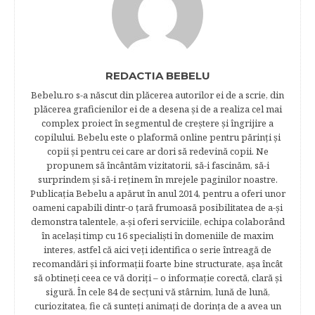
REDACTIA BEBELU
Bebelu.ro s-a născut din plăcerea autorilor ei de a scrie, din
plăcerea graficienilor ei de a desena şi de a realiza cel mai
complex proiect în segmentul de creştere şi îngrijire a
copilului. Bebelu este o plaformă online pentru părinţi şi
copii şi pentru cei care ar dori să redevină copii. Ne
propunem să încântăm vizitatorii, să-i fascinăm, să-i
surprindem şi să-i reţinem în mrejele paginilor noastre.​
Publicația Bebelu a apărut în anul 2014, pentru a oferi unor
oameni capabili dintr-o ţară frumoasă posibilitatea de a-şi
demonstra talentele, a-şi oferi serviciile, echipa colaborând
în acelaşi timp cu 16 specialişti în domeniile de maxim
interes, astfel că aici veţi identifica o serie întreagă de
recomandări şi informaţii foarte bine structurate, aşa încât
să obtineţi ceea ce vă doriţi – o informaţie corectă, clară şi
sigură. În cele 84 de secțuni vă stârnim, lună de lună,
curiozitatea, fie că sunteţi animaţi de dorinţa de a avea un