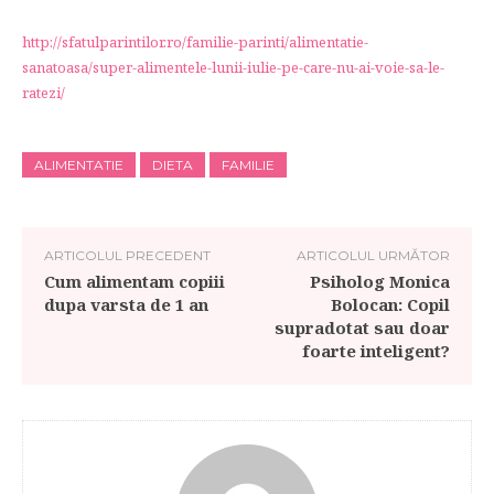
http://sfatulparintilor.ro/familie-parinti/alimentatie-
sanatoasa/super-alimentele-lunii-iulie-pe-care-nu-ai-voie-sa-le-
ratezi/
ALIMENTATIE
DIETA
FAMILIE
ARTICOLUL PRECEDENT
ARTICOLUL URMĂTOR
Cum alimentam copiii
Psiholog Monica
dupa varsta de 1 an
Bolocan: Copil
supradotat sau doar
foarte inteligent?