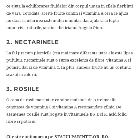
ce ajuta la echilibrarea fluidelor din corpul uman in zilele fierbinti
de vara. Totodata, aceste fructe contin si vitamina A ceea ce ajuta
nu doar la intarirea sistemului imunitar, dar ajuta si la lupta
impotriva ridurile, sustine dieticianul Angela Ginn.
2. NECTARINELE
La fel precum piersicile (cea mai mare diferenta intre ele este lipsa
pufului), nectarinele sunt o sursa excelenta de fibre, vitamina A si
potasiu dar si de vitamina C. In plus, ambele fructe au un continut
scazut in calorii.
3. ROSIILE
O cana de rosii maruntite contine mai mult de o treime din
cantitatea de vitamina C si vitamina A recomandate zilnic. De
asemenea, rosiile sunt bogate in vitaminele B6, E si K, acid folic,
fibre si potasiu.
Citeste continuarea pe SFATULPARINTILOR. RO.