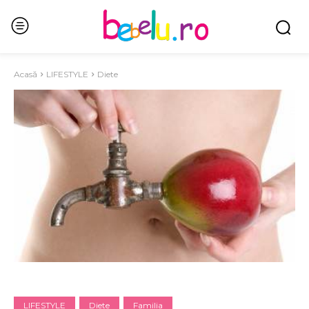
Acasă
LIFESTYLE
Diete
LIFESTYLE
Diete
Familia