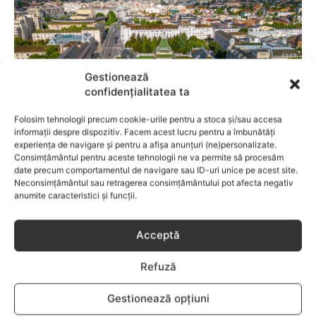
Gestionează
confidențialitatea ta
Folosim tehnologii precum cookie-urile pentru a stoca și/sau accesa
informații despre dispozitiv. Facem acest lucru pentru a îmbunătăți
experiența de navigare și pentru a afișa anunțuri (ne)personalizate.
FAMILIA
Consimțământul pentru aceste tehnologii ne va permite să procesăm
date precum comportamentul de navigare sau ID-uri unice pe acest site.
Cele mai bune cartiere din Craiova pentru
Neconsimțământul sau retragerea consimțământului pot afecta negativ
familii
anumite caracteristici și funcții.
Acceptă
Refuză
Gestionează opțiuni