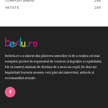
COMPORTAMENT
294
RETETE
259
Bebelu.ro s-a născut din plăcerea autorilor ei de a realiza cel mai
complex proiect în segmentul de creştere şi îngrijire a copilulului.
Fie că sunteţi animaţi de dorinţa de a avea un copil, fie deja aţi
împărtăşit bucuria aceasta, veți găsi aici interviuri, articole şi
recomandări avizate.