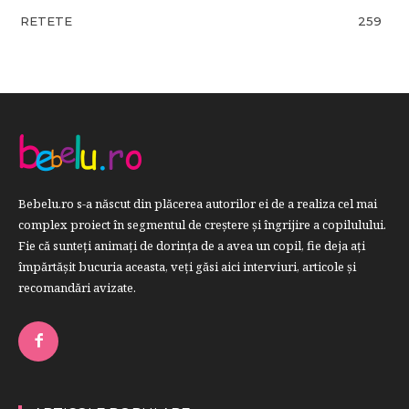
RETETE
259
Bebelu.ro s-a născut din plăcerea autorilor ei de a realiza cel mai
complex proiect în segmentul de creştere şi îngrijire a copilulului.
Fie că sunteţi animaţi de dorinţa de a avea un copil, fie deja aţi
împărtăşit bucuria aceasta, veți găsi aici interviuri, articole şi
recomandări avizate.