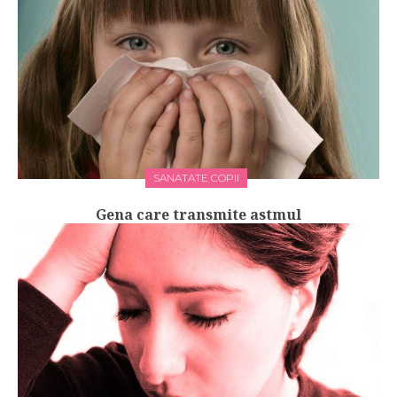
SANATATE COPII
Gena care transmite astmul