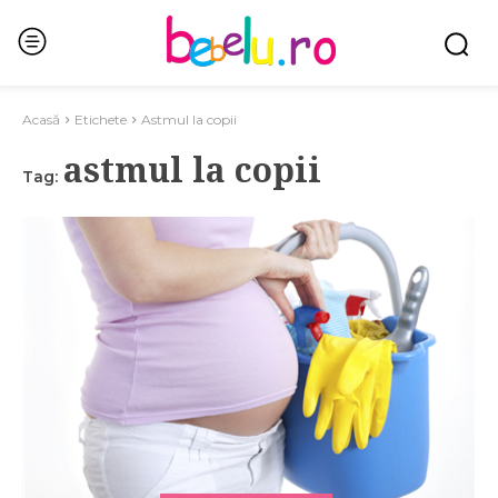
Acasă
Etichete
Astmul la copii
astmul la copii
Tag: