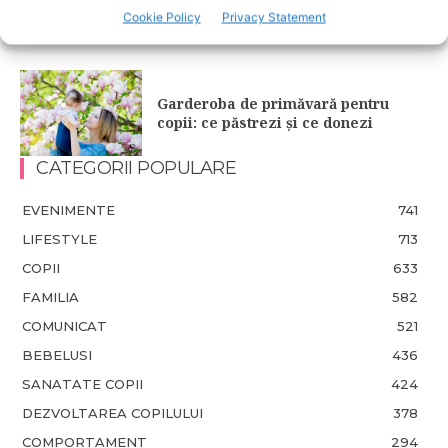
deserturile mai sănătoase
Cookie Policy
Privacy Statement
Garderoba de primăvară pentru
copii: ce păstrezi și ce donezi
CATEGORII POPULARE
EVENIMENTE
741
LIFESTYLE
713
COPII
633
FAMILIA
582
COMUNICAT
521
BEBELUSI
436
SANATATE COPII
424
DEZVOLTAREA COPILULUI
378
COMPORTAMENT
294