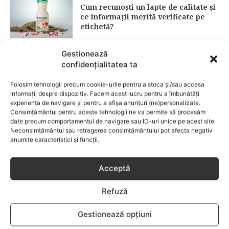
Cum recunoști un lapte de calitate și
ce informații merită verificate pe
etichetă?
Gestionează
Examenele Cambridge pentru copii:
confidențialitatea ta
cum eviti pierderile de puncte si
obtii rezultate peste media
Folosim tehnologii precum cookie-urile pentru a stoca și/sau accesa
nationala
informații despre dispozitiv. Facem acest lucru pentru a îmbunătăți
experiența de navigare și pentru a afișa anunțuri (ne)personalizate.
Consimțământul pentru aceste tehnologii ne va permite să procesăm
Protecție solară: ghid complet 2026
date precum comportamentul de navigare sau ID-uri unice pe acest site.
pentru alegerea corectă a SPF-ului
Neconsimțământul sau retragerea consimțământului pot afecta negativ
(15 vs. 30 vs. 50)
anumite caracteristici și funcții.
Acceptă
Fără lacrimi, fără iritații: cum alegi
șamponul perfect pentru copilul tău
Refuză
Gestionează opțiuni
3 îndulcitori naturali care fac