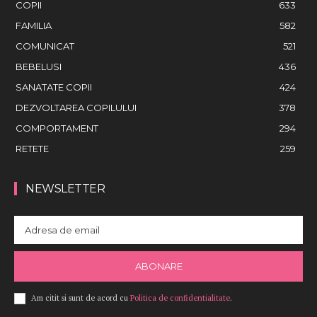
COPII
633
FAMILIA
582
COMUNICAT
521
BEBELUSI
436
SANATATE COPII
424
DEZVOLTAREA COPILULUI
378
COMPORTAMENT
294
RETETE
259
NEWSLETTER
ABONARE
Am citit si sunt de acord cu
Politica de confidentialitate
.