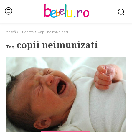
Acasă
Etichete
Copii neimunizati
copii neimunizati
Tag: