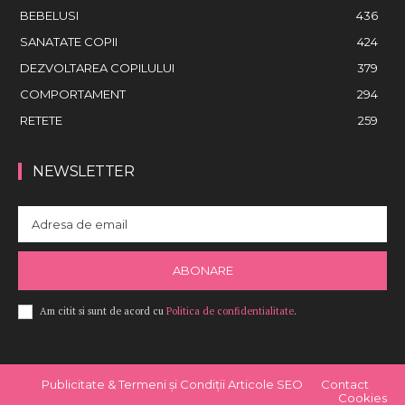
BEBELUSI
436
SANATATE COPII
424
DEZVOLTAREA COPILULUI
379
COMPORTAMENT
294
RETETE
259
NEWSLETTER
ABONARE
Am citit si sunt de acord cu
Politica de confidentialitate
.
Publicitate & Termeni și Condiții Articole SEO
Contact
Cookies