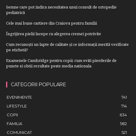
Semne care pot indica necesitatea unui consult de ortopedie
pediatrică
Cele mai bune cartiere din Craiova pentru familii
Îngrijirea pielii începe cu alegerea cremei potrivite
Cum recunoști un lapte de calitate și ce informații merită verificate
pe etichetă?
Examenele Cambridge pentru copii: cum eviti pierderile de
puncte si obtii rezultate peste media nationala
CATEGORII POPULARE
EVENIMENTE
741
LIFESTYLE
714
COPII
634
FAMILIA
582
COMUNICAT
521