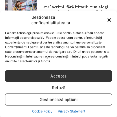
Fără lacrimi, fără iritații: cum alegi
șamponul perfect pentru copilul tău
Gestionează
confidențialitatea ta
CATEGORII POPULARE
Folosim tehnologii precum cookie-urile pentru a stoca și/sau accesa
EVENIMENTE
741
informații despre dispozitiv. Facem acest lucru pentru a îmbunătăți
LIFESTYLE
714
experiența de navigare și pentru a afișa anunțuri (ne)personalizate.
Consimțământul pentru aceste tehnologii ne va permite să procesăm
COPII
634
date precum comportamentul de navigare sau ID-uri unice pe acest site.
Neconsimțământul sau retragerea consimțământului pot afecta negativ
FAMILIA
582
anumite caracteristici și funcții.
COMUNICAT
521
BEBELUSI
436
Acceptă
SANATATE COPII
424
Refuză
DEZVOLTAREA COPILULUI
379
COMPORTAMENT
294
Gestionează opțiuni
RETETE
259
Cookie Policy
Privacy Statement