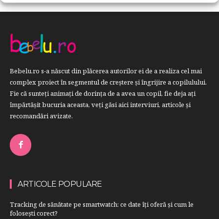
Bebelu.ro s-a născut din plăcerea autorilor ei de a realiza cel mai
complex proiect în segmentul de creştere şi îngrijire a copilulului.
Fie că sunteţi animaţi de dorinţa de a avea un copil, fie deja aţi
împărtăşit bucuria aceasta, veți găsi aici interviuri, articole şi
recomandări avizate.
ARTICOLE POPULARE
Tracking de sănătate pe smartwatch: ce date îți oferă și cum le
folosești corect?