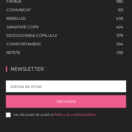
FAMILIA
582
COMUNICAT
521
BEBELUSI
436
SANATATE COPII
424
DEZVOLTAREA COPILULUI
379
COMPORTAMENT
294
RETETE
259
NEWSLETTER
ABONARE
Am citit si sunt de acord cu
Politica de confidentialitate
.