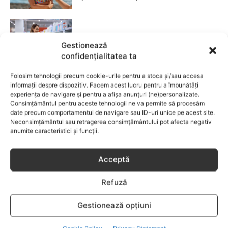
Fără lacrimi, fără iritații: cum alegi
Gestionează
șamponul perfect pentru copilul tău
confidențialitatea ta
CATEGORII POPULARE
Folosim tehnologii precum cookie-urile pentru a stoca și/sau accesa
informații despre dispozitiv. Facem acest lucru pentru a îmbunătăți
EVENIMENTE
741
experiența de navigare și pentru a afișa anunțuri (ne)personalizate.
Consimțământul pentru aceste tehnologii ne va permite să procesăm
LIFESTYLE
714
date precum comportamentul de navigare sau ID-uri unice pe acest site.
COPII
634
Neconsimțământul sau retragerea consimțământului pot afecta negativ
anumite caracteristici și funcții.
FAMILIA
582
COMUNICAT
521
Acceptă
BEBELUSI
436
SANATATE COPII
424
Refuză
DEZVOLTAREA COPILULUI
379
Gestionează opțiuni
COMPORTAMENT
294
RETETE
259