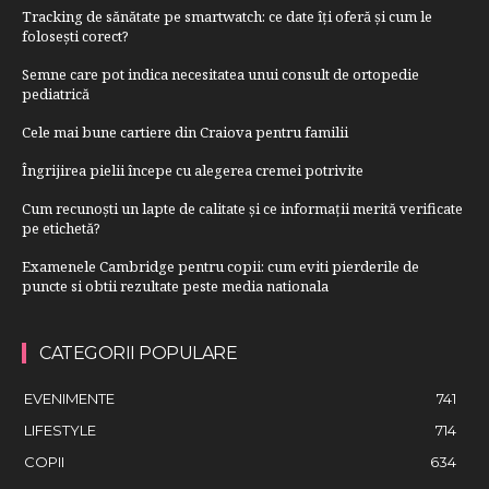
Tracking de sănătate pe smartwatch: ce date îți oferă și cum le
folosești corect?
Semne care pot indica necesitatea unui consult de ortopedie
pediatrică
Cele mai bune cartiere din Craiova pentru familii
Îngrijirea pielii începe cu alegerea cremei potrivite
Cum recunoști un lapte de calitate și ce informații merită verificate
pe etichetă?
Examenele Cambridge pentru copii: cum eviti pierderile de
puncte si obtii rezultate peste media nationala
CATEGORII POPULARE
EVENIMENTE
741
LIFESTYLE
714
COPII
634