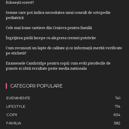
folosești corect?
Semne care pot indica necesitatea unui consult de ortopedie
pediatrică
Cele mai bune cartiere din Craiova pentru familii
Îngrijirea pielii începe cu alegerea cremei potrivite
Cum recunoști un lapte de calitate și ce informații merită verificate
pe etichetă?
Examenele Cambridge pentru copii: cum eviti pierderile de
puncte si obtii rezultate peste media nationala
CATEGORII POPULARE
EVENIMENTE
741
LIFESTYLE
714
COPII
634
FAMILIA
582