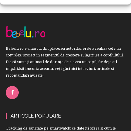
Bebelu.ro s-a născut din plăcerea autorilor ei de a realiza cel mai
complex proiect în segmentul de creştere şi îngrijire a copilulului.
Fie că sunteţi animaţi de dorinţa de a avea un copil, fie deja aţi
împărtăşit bucuria aceasta, veți găsi aici interviuri, articole şi
recomandări avizate.
ARTICOLE POPULARE
Tracking de sănătate pe smartwatch: ce date îți oferă și cum le