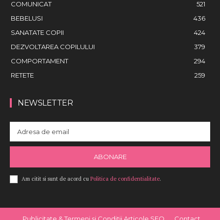
COMUNICAT
521
BEBELUSI
436
SANATATE COPII
424
DEZVOLTAREA COPILULUI
379
COMPORTAMENT
294
RETETE
259
NEWSLETTER
ABONARE
Am citit si sunt de acord cu
Politica de confidentialitate
.
Publicitate & Termeni și Condiții Articole SEO
Contact