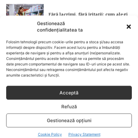
Fără lacrimi, fără iritații: cum alegi
șamponul perfect pentru copilul tău
Gestionează
confidențialitatea ta
CATEGORII POPULARE
Folosim tehnologii precum cookie-urile pentru a stoca și/sau accesa
EVENIMENTE
741
informații despre dispozitiv. Facem acest lucru pentru a îmbunătăți
experiența de navigare și pentru a afișa anunțuri (ne)personalizate.
LIFESTYLE
714
Consimțământul pentru aceste tehnologii ne va permite să procesăm
date precum comportamentul de navigare sau ID-uri unice pe acest site.
COPII
634
Neconsimțământul sau retragerea consimțământului pot afecta negativ
FAMILIA
582
anumite caracteristici și funcții.
COMUNICAT
521
BEBELUSI
436
Acceptă
SANATATE COPII
424
Refuză
DEZVOLTAREA COPILULUI
379
COMPORTAMENT
294
Gestionează opțiuni
RETETE
259
Cookie Policy
Privacy Statement