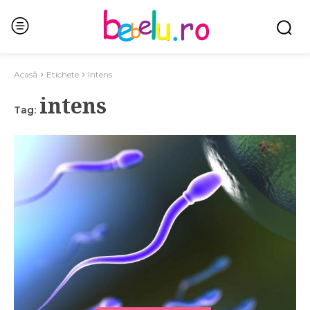
Acasă
Etichete
Intens
intens
Tag: