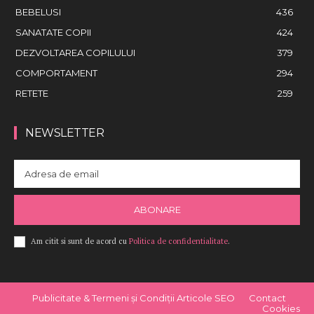
BEBELUSI
436
SANATATE COPII
424
DEZVOLTAREA COPILULUI
379
COMPORTAMENT
294
RETETE
259
NEWSLETTER
ABONARE
Am citit si sunt de acord cu
Politica de confidentialitate
.
Publicitate & Termeni și Condiții Articole SEO
Contact
Cookies