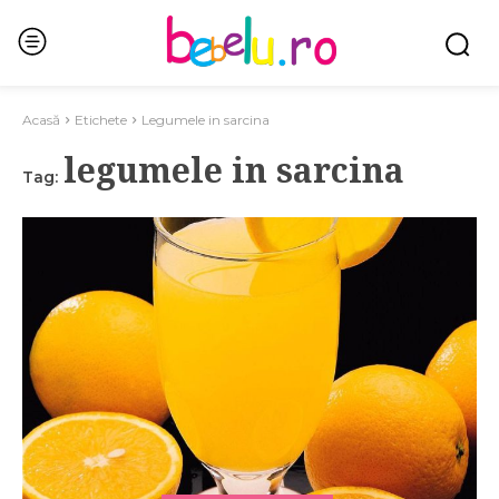
Acasă
Etichete
Legumele in sarcina
legumele in sarcina
Tag: