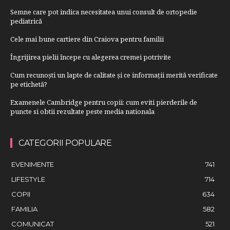
Semne care pot indica necesitatea unui consult de ortopedie
pediatrică
Cele mai bune cartiere din Craiova pentru familii
Îngrijirea pielii începe cu alegerea cremei potrivite
Cum recunoști un lapte de calitate și ce informații merită verificate
pe etichetă?
Examenele Cambridge pentru copii: cum eviti pierderile de
puncte si obtii rezultate peste media nationala
CATEGORII POPULARE
EVENIMENTE
741
LIFESTYLE
714
COPII
634
FAMILIA
582
COMUNICAT
521