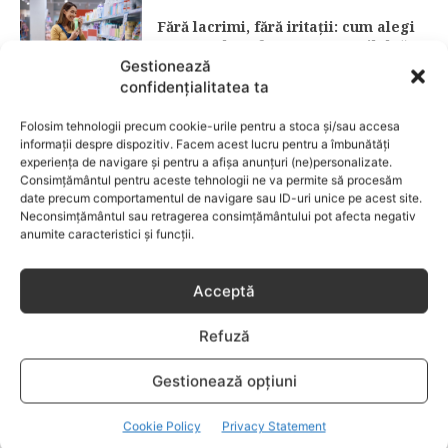
Fără lacrimi, fără iritații: cum alegi
șamponul perfect pentru copilul tău
Gestionează
confidențialitatea ta
CATEGORII POPULARE
Folosim tehnologii precum cookie-urile pentru a stoca și/sau accesa
EVENIMENTE
741
informații despre dispozitiv. Facem acest lucru pentru a îmbunătăți
LIFESTYLE
714
experiența de navigare și pentru a afișa anunțuri (ne)personalizate.
Consimțământul pentru aceste tehnologii ne va permite să procesăm
COPII
634
date precum comportamentul de navigare sau ID-uri unice pe acest site.
Neconsimțământul sau retragerea consimțământului pot afecta negativ
FAMILIA
582
anumite caracteristici și funcții.
COMUNICAT
521
BEBELUSI
436
Acceptă
SANATATE COPII
424
Refuză
DEZVOLTAREA COPILULUI
379
COMPORTAMENT
294
Gestionează opțiuni
RETETE
259
Cookie Policy
Privacy Statement