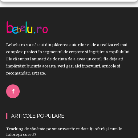
Bebelu.ro s-a născut din plăcerea autorilor ei de a realiza cel mai
complex proiect în segmentul de creştere şi îngrijire a copilulului.
Fie că sunteţi animaţi de dorinţa de a avea un copil, fie deja aţi
împărtăşit bucuria aceasta, veți găsi aici interviuri, articole şi
recomandări avizate.
ARTICOLE POPULARE
Tracking de sănătate pe smartwatch: ce date îți oferă și cum le
folosești corect?