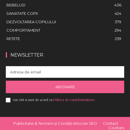
BEBELUSI
436
SANATATE COPII
424
DEZVOLTAREA COPILULUI
379
COMPORTAMENT
294
RETETE
259
NEWSLETTER
ABONARE
Am citit si sunt de acord cu
Politica de confidentialitate
.
Publicitate & Termeni și Condiții Articole SEO
Contact
Cookies