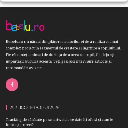
Bebelu.ro s-a născut din plăcerea autorilor ei de a realiza cel mai
complex proiect în segmentul de creştere şi îngrijire a copilulului.
Fie că sunteţi animaţi de dorinţa de a avea un copil, fie deja aţi
împărtăşit bucuria aceasta, veți găsi aici interviuri, articole şi
recomandări avizate.
ARTICOLE POPULARE
Tracking de sănătate pe smartwatch: ce date îți oferă și cum le
folosești corect?