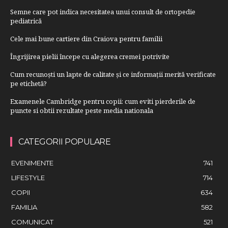
Semne care pot indica necesitatea unui consult de ortopedie
pediatrică
Cele mai bune cartiere din Craiova pentru familii
Îngrijirea pielii începe cu alegerea cremei potrivite
Cum recunoști un lapte de calitate și ce informații merită verificate
pe etichetă?
Examenele Cambridge pentru copii: cum eviti pierderile de
puncte si obtii rezultate peste media nationala
CATEGORII POPULARE
EVENIMENTE
741
LIFESTYLE
714
COPII
634
FAMILIA
582
COMUNICAT
521