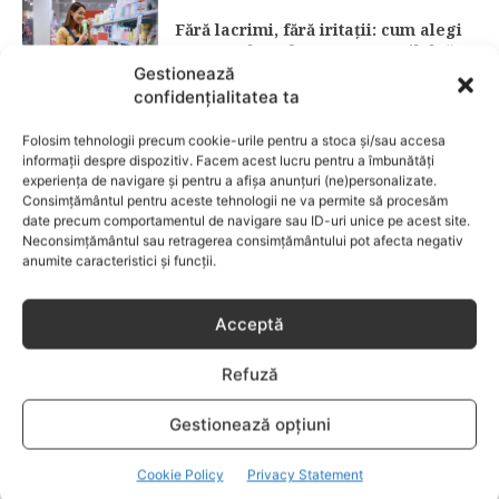
Fără lacrimi, fără iritații: cum alegi
șamponul perfect pentru copilul tău
Gestionează
confidențialitatea ta
CATEGORII POPULARE
Folosim tehnologii precum cookie-urile pentru a stoca și/sau accesa
EVENIMENTE
741
informații despre dispozitiv. Facem acest lucru pentru a îmbunătăți
LIFESTYLE
714
experiența de navigare și pentru a afișa anunțuri (ne)personalizate.
Consimțământul pentru aceste tehnologii ne va permite să procesăm
COPII
634
date precum comportamentul de navigare sau ID-uri unice pe acest site.
Neconsimțământul sau retragerea consimțământului pot afecta negativ
FAMILIA
582
anumite caracteristici și funcții.
COMUNICAT
521
BEBELUSI
436
Acceptă
SANATATE COPII
424
Refuză
DEZVOLTAREA COPILULUI
379
COMPORTAMENT
294
Gestionează opțiuni
RETETE
259
Cookie Policy
Privacy Statement